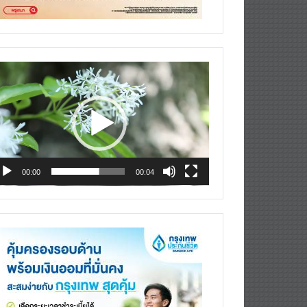
deo
ayer
00:00
00:04