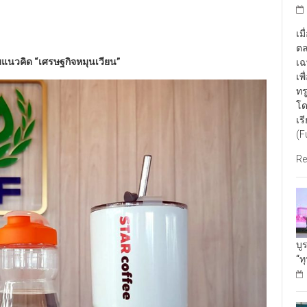
เม
ตล
มแนวคิด “เศรษฐกิจหมุนเวียน”
เฉ
เพ
ทร
โด
เร
(F
Re
บู
“ท