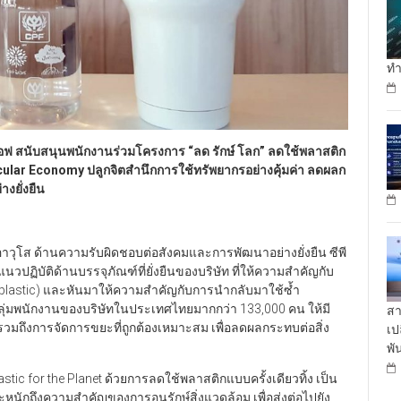
ทำ
ีเอฟ สนับสนุนพนักงานร่วมโครงการ
“
ลด รักษ์ โลก
”
ลดใช้พลาสติก
cular Economy
ปลูกจิตสำนึกการใช้ทรัพยากรอย่างคุ้มค่า ลดผลก
งยั่งยืน
วุโส ด้านความรับผิดชอบต่อสังคมและการพัฒนาอย่างยั่งยืน ซีพี
ปฏิบัติด้านบรรจุภัณฑ์ที่ยั่งยืนของบริษัท ที่ให้ความสำคัญกับ
e plastic) และหันมาให้ความสำคัญกับการนำกลับมาใช้ซ้ำ
ลุ่มพนักงานของบริษัทในประเทศไทยมากกว่า 133,000 คน ให้มี
สา
 รวมถึงการจัดการขยะที่ถูกต้องเหมาะสม เพื่อลดผลกระทบต่อสิ่ง
เป
พั
ic for the Planet ด้วยการลดใช้พลาสติกแบบครั้งเดียวทิ้ง เป็น
นักถึงความสำคัญของการอนุรักษ์สิ่งแวดล้อม เพื่อส่งต่อไปยัง