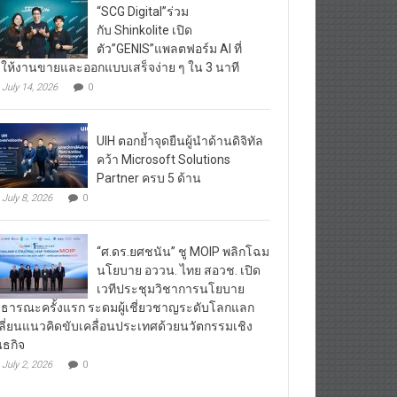
“SCG Digital”ร่วม
กับ Shinkolite เปิด
ตัว”GENIS”แพลตฟอร์ม AI ที่
ให้งานขายและออกแบบเสร็จง่าย ๆ ใน 3 นาที
July 14, 2026
0
UIH ตอกย้ำจุดยืนผู้นำด้านดิจิทัล
คว้า Microsoft Solutions
Partner ครบ 5 ด้าน
July 8, 2026
0
“ศ.ดร.ยศชนัน” ชู MOIP พลิกโฉม
นโยบาย อววน. ไทย สอวช. เปิด
เวทีประชุมวิชาการนโยบาย
ธารณะครั้งแรก ระดมผู้เชี่ยวชาญระดับโลกแลก
ลี่ยนแนวคิดขับเคลื่อนประเทศด้วยนวัตกรรมเชิง
นธกิจ
July 2, 2026
0