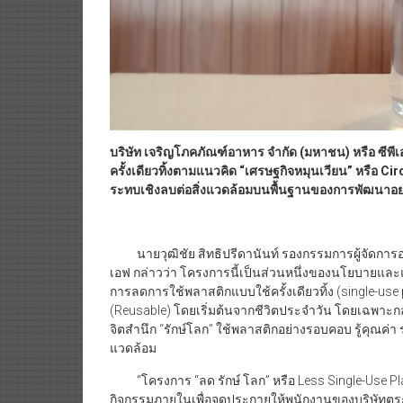
บริษัท เจริญโภคภัณฑ์อาหาร จำกัด (มหาชน) หรือ ซีพ
ครั้งเดียวทิ้งตามแนวคิด
“
เศรษฐกิจหมุนเวียน
”
หรือ
Cir
ระทบเชิงลบต่อสิ่งแวดล้อมบนพื้นฐานของการพัฒนาอย่า
นายวุฒิชัย สิทธิปรีดานันท์ รองกรรมการผู้จัดการอา
เอฟ กล่าวว่า โครงการนี้เป็นส่วนหนึ่งของนโยบายและแนว
การลดการใช้พลาสติกแบบใช้ครั้งเดียวทิ้ง (single-us
(Reusable) โดยเริ่มต้นจากชีวิตประจำวัน โดยเฉพาะก
จิตสำนึก “รักษ์โลก” ใช้พลาสติกอย่างรอบคอบ รู้คุณค่า
แวดล้อม
“โครงการ “ลด รักษ์ โลก” หรือ Less Single-Use Plast
กิจกรรมภายในเพื่อจุดประกายให้พนักงานของบริษัทตระห