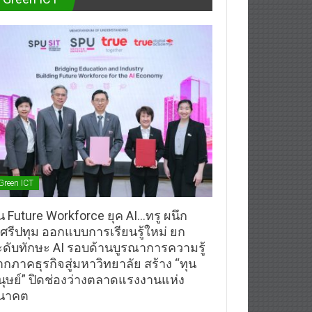
Green ICT
้น Future Workforce ยุค AI…ทรู ผนึก
.ศรีปทุม ออกแบบการเรียนรู้ใหม่ ยก
ะดับทักษะ AI รอบด้านบูรณาการความรู้
ากภาคธุรกิจสู่มหาวิทยาลัย สร้าง “ทุน
นุษย์” ปิดช่องว่างตลาดแรงงานแห่ง
นาคต