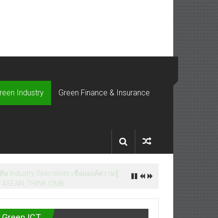
reen Industry
Green Finance & Insurance
ม Industry Specialists เชื่อมองค์ความรู้
NK ASEAN, THINK CIMB
Green ICT