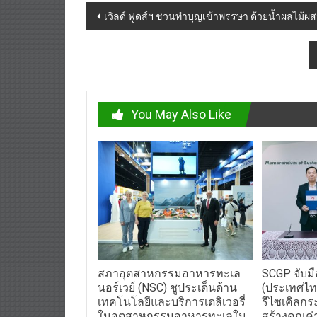
Post
เวิลด์ ฟูดส์ฯ ชวนทำบุญเข้าพรรษา ด้วยน้ำผลไม้ผส
navigation
You May Also Like
สภาอุตสาหกรรมอาหารทะเล
SCGP จับม
นอร์เวย์ (NSC) ชูประเด็นด้าน
(ประเทศไทย
เทคโนโลยีและบริการเดลิเวอรี่
รีไซเคิลก
ในอุตสาหกรรมอาหารทะเลใน
สร้างคุณค