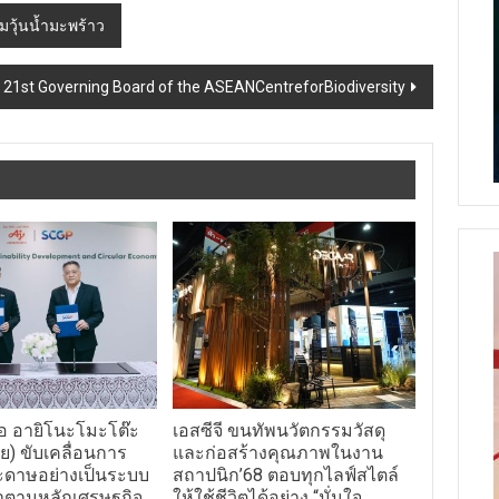
มวุ้นน้ำมะพร้าว
21st Governing Board of the ASEANCentreforBiodiversity
ือ อายิโนะโมะโต๊ะ
เอสซีจี ขนทัพนวัตกรรมวัสดุ
) ขับเคลื่อนการ
และก่อสร้างคุณภาพในงาน
ระดาษอย่างเป็นระบบ
สถาปนิก’68 ตอบทุกไลฟ์สไตล์
่าตามหลักเศรษฐกิจ
ให้ใช้ชีวิตได้อย่าง “มั่นใจ