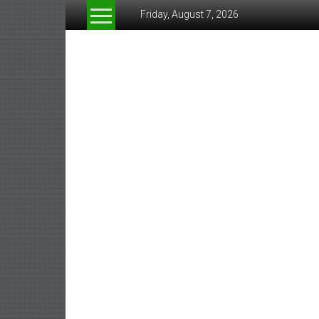
Skip
Friday, August 7, 2026
to
content
www.greeneconomynew
สื่อ
สำหรับ
ธุรกิจ
สี
เขียว