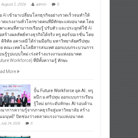
August 2, 2026
admin
0
ื่อ AI เข้ามาเปลี่ยนโลกธุรกิจอย่างรวดเร็วจนทำให้
าดแรงงานทั่วโลกขาดคนที่มีทักษะแห่งอนาคต โดย
พาะคนที่สามารถเรียนรู้ ปรับตัว และประยุกต์ใช้ AI
ื่อสร้างผลลัพธ์ทางธุรกิจได้จริง ทรู คอร์ปอเรชั่น โดย
ู ดิจิทัล อคาเดมี ได้ร่วมมือกับ มหาวิทยาลัยศรีปทุม
ย คณะเทคโนโลยีสารสนเทศ ออกแบบกระบวนการ
ียนรู้รูปแบบใหม่ เร่งสร้างแรงงานแห่งอนาคต
uture Workforce) ที่มีทั้งความรู้ ทักษะ
ad More
ปั้น Future Workforce ยุค AI…ทรู
ผนึก ม.ศรีปทุม ออกแบบการเรียน
รู้ใหม่ ยกระดับทักษะ AI รอบด้าน
รณาการความรู้จากภาคธุรกิจสู่มหาวิทยาลัย สร้าง
ุนมนุษย์” ปิดช่องว่างตลาดแรงงานแห่งอนาคต
July 24, 2026
0