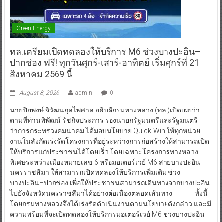
Green Energy
ทล.เตรียมเปิดทดลองให้บริการ M6 ช่วงบางปะอิน–
ปากช่อง ฟรี! ทุกวันศุกร์-เสาร์-อาทิตย์ เริ่มศุกร์ที่ 21
สิงหาคม 2569 นี้
August 8, 2026
admin
0
นายปิยพงษ์ จิวัฒนกุลไพศาล อธิบดีกรมทางหลวง (ทล.)เปิดเผยว่า
ตามที่ท่านพิพัฒน์ รัชกิจประการ รองนายกรัฐมนตรีและรัฐมนตรี
ว่าการกระทรวงคมนาคม ได้มอบนโยบาย Quick-Win ให้ทุกหน่วย
งานในสังกัดเร่งรัดโครงการที่อยู่ระหว่างการก่อสร้างให้สามารถเปิด
ให้บริการแก่ประชาชนได้โดยเร็ว โดยเฉพาะโครงการทางหลวง
พิเศษระหว่างเมืองหมายเลข 6 หรือมอเตอร์เวย์ M6 สายบางปะอิน–
นครราชสีมา ให้สามารถเปิดทดลองให้บริการเพิ่มเติม ช่วง
บางปะอิน–ปากช่อง เพื่อให้ประชาชนสามารถเดินทางจากบางปะอิน
ไปยังจังหวัดนครราชสีมาได้อย่างต่อเนื่องตลอดเส้นทาง ทั้งนี้
โดยกรมทางหลวงจึงได้เร่งรัดดำเนินงานตามนโยบายดังกล่าว และมี
ความพร้อมที่จะเปิดทดลองให้บริการมอเตอร์เวย์ M6 ช่วงบางปะอิน–
ปากช่อง ระยะทาง