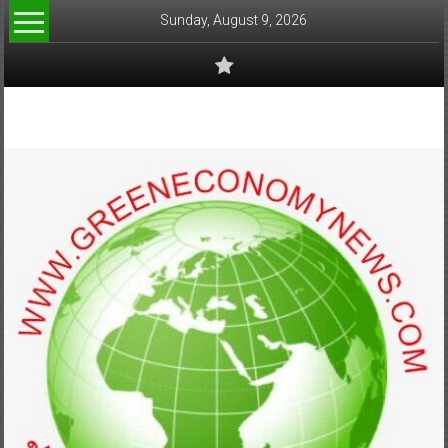
Skip
Sunday, August 9, 2026
to
content
www.greeneconomynews.com
สื่อ
สำหรับ
ธุรกิจ
สี
เขียว