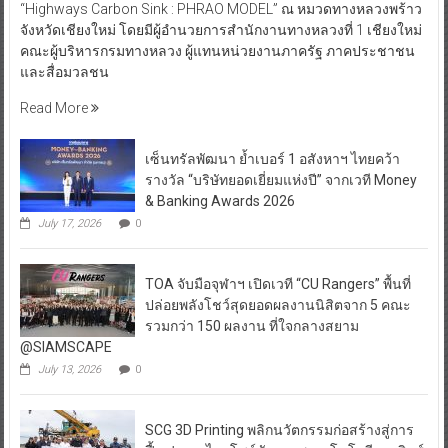
จังหวัดเชียงใหม่ โดยมีผู้อำนวยการสำนักงานทางหลวงที่ 1 เชียงใหม่
คณะผู้บริหารกรมทางหลวง ผู้แทนหน่วยงานภาครัฐ ภาคประชาชน
และสื่อมวลชน
Read More
เซ็นทรัลพัฒนา ย้ำเบอร์ 1 อสังหาฯ ไทยคว้า
รางวัล “บริษัทยอดเยี่ยมแห่งปี” จากเวที Money
& Banking Awards 2026
July 17, 2026
0
TOA จับมือจุฬาฯ เปิดเวที “CU Rangers” พื้นที่
ปล่อยพลังโชว์สุดยอดผลงานนิสิตจาก 5 คณะ
รวมกว่า 150 ผลงาน ที่ใจกลางสยาม
@SIAMSCAPE
July 13, 2026
0
SCG 3D Printing พลิกนวัตกรรมก่อสร้างสู่การ
ฟื้นฟูทะเลไทยโชว์ศักยภาพเทคโนโลยีการพิมพ์