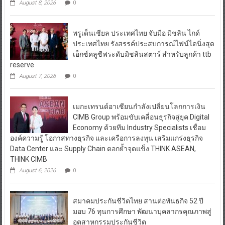
พรูเด็นเชียล ประเทศไทย จับมือ มิชลิน ไกด์
ประเทศไทย รังสรรค์ประสบการณ์ไฟน์ไดนิ่งสุด
เอ็กซ์คลูซีฟระดับมิชลินสตาร์ สำหรับลูกค้า ttb
reserve
August 7, 2026
0
เมกะเทรนด์อาเซียนกำลังเปลี่ยนโลกการเงิน
CIMB Group พร้อมขับเคลื่อนธุรกิจสู่ยุค Digital
Economy ด้วยทีม Industry Specialists เชื่อม
องค์ความรู้ โอกาสทางธุรกิจ และเครือการลงทุน เสริมแกร่งธุรกิจ
Data Center และ Supply Chain ตอกย้ำจุดแข็ง THINK ASEAN,
THINK CIMB
August 6, 2026
0
สมาคมประกันชีวิตไทย สานต่อพันธกิจ 52 ปี
มอบ 76 ทุนการศึกษา พัฒนาบุคลากรคุณภาพสู่
อุตสาหกรรมประกันชีวิต
August 5, 2026
0