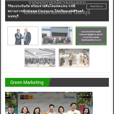
PROGRAM ปั้นผู้นำแห่งการเปลี่ยนแปลงดัน
พ
TRANSFORMATIONจาก“วิสัยทัศน์”สู่“การลงมือทำ”
G
Green Marketing