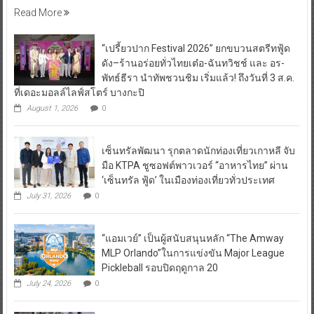
“เปรี้ยวปาก Festival 2026” ยกขบวนสตรีทฟู้ด
ดัง–ร้านอร่อยทั่วไทยเต๋อ-ฉันทวิชช์ และ อร-
พัทธ์ธีรา นำทัพชวนชิม เริ่มแล้ว! ถึงวันที่ 3 ส.ค.
ที่เดอะมอลล์ไลฟ์สโตร์ บางกะปิ
August 1, 2026
0
เซ็นทรัลพัฒนา รุกตลาดนักท่องเที่ยวเกาหลี จับ
มือ KTPA ชูซอฟต์พาวเวอร์ “อาหารไทย” ผ่าน
‘เซ็นทรัล ฟู้ด’ ในเมืองท่องเที่ยวทั่วประเทศ
July 31, 2026
0
“แอมเวย์” เป็นผู้สนับสนุนหลัก “The Amway
MLP Orlando”ในการแข่งขัน Major League
Pickleball รอบปิดฤดูกาล 20
July 24, 2026
0
Gourmet & Cuisine Young Chef 2026 ผนึก