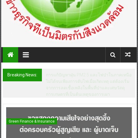
Breaking News:
วิริยะประกันภัย พร้อมจ่ายสินไหมทดแทน กรณี
สถานการณ์ก่อเหตุความรุนแรง โรงเรียน
เทพศิรินทร์ นนทบุรี
Green Finance & Insurance
G
S
BAM จับมือ CBS เปิดหลักสูตร MANAGEMENT
G
Read More