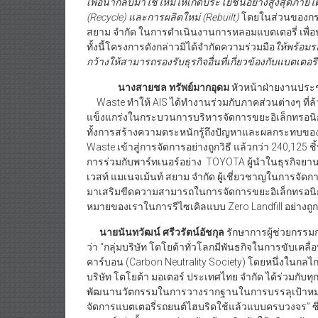
เพื่อนำกลับมาใช้ใหม่ให้เกิดประโยชน์อย่างสูงสุดภาย
(Recycle) และการผลิตใหม่ (Rebuilt)
โดยในส่วนของกระบ
สยาม จำกัด ในการดำเนินงานการหลอมแบตเตอรี่ เพื่อ
ทั้งนี้โครงการดังกล่าวมิได้จำกัดความร่วมมือ
ให้พร้อมร
กว้างให้สามารถรองรับธุรกิจอื่นที่เกี่ยวข้องกับแบตเตอรี
นางสายชล ทรัพย์มากอุดม
หัวหน้าฝ่ายงานประช
Waste ทำให้ AIS ได้ทำงานร่วมกับภาคส่วนต่างๆ ที่ล
แข็งแกร่งในกระบวนการบริหารจัดการขยะอิเล็กทรอนิกส์ต
ทั้งการสร้างความตระหนักรู้ถึงปัญหาและผลกระทบของ E
Waste เข้าสู่การจัดการอย่างถูกวิธี แล้วกว่า 240,125 ช
การร่วมกับพาร์ทเนอร์อย่าง TOYOTA ผู้นำในธุรกิจยาน
เวสท์ แมเนจเม้นท์ สยาม จำกัด ผู้เชี่ยวชาญในการจั
มาเสริมขีดความสามารถในการจัดการขยะอิเล็กทรอนิก
หมายของเราในการรีไซเคิลแบบ Zero Landfill อย่างถ
นายนันทวัฒน์ ศรีวรัตน์อัชกุล
รักษาการผู้ช่วยกรรมก
ว่า “กลุ่มบริษัท โตโยต้าทั่วโลกมีพันธกิจในการขับเคล
คาร์บอน (Carbon Neutrality Society) โดยหนึ่งในกลไ
บริษัท โตโยต้า มอเตอร์ ประเทศไทย จำกัด ได้ร่วมกับท
พัฒนานวัตกรรมในการวางรากฐานในการบรรลุเป้าหมาย
จัดการแบตเตอรี่รถยนต์ไฮบริดใช้แล้วแบบครบวงจร” ซึ่ง