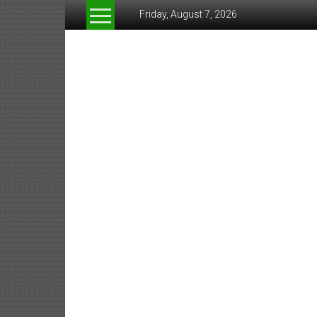
Skip
Friday, August 7, 2026
to
content
www.greeneconomynew
สื่อ
สำหรับ
ธุรกิจ
สี
เขียว