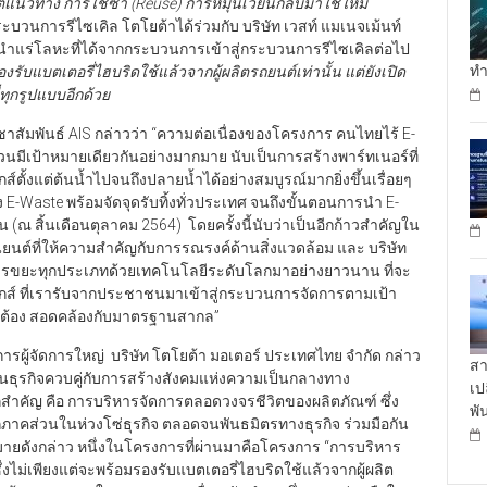
ใต้แนวทาง
การใช้ซ้ำ (
Reuse) การหมุนเวียนกลับมาใช้ใหม่
วนการรีไซเคิล โตโยต้าได้ร่วมกับ บริษัท เวสท์ แมเนจเม้นท์
นำแร่โลหะที่ได้จากกระบวนการเข้าสู่กระบวนการรีไซเคิลต่อไป
ทำ
องรับแบตเตอรี่ไฮบริดใช้แล้วจากผู้ผลิตรถยนต์เท่านั้น แต่ยังเปิด
่ทุกรูปแบบอีกด้วย
าสัมพันธ์ AIS กล่าวว่า “ความต่อเนื่องของโครงการ คนไทยไร้ E-
้วนมีเป้าหมายเดียวกันอย่างมากมาย นับเป็นการสร้างพาร์ทเนอร์ที่
ั้งแต่ต้นน้ำไปจนถึงปลายน้ำได้อย่างสมบูรณ์มากยิ่งขึ้นเรื่อยๆ
-Waste พร้อมจัดจุดรับทิ้งทั่วประเทศ จนถึงขั้นตอนการนำ E-
ิ้น (ณ สิ้นเดือนตุลาคม 2564) โดยครั้งนี้นับว่าเป็นอีกก้าวสำคัญใน
ยนต์ที่ให้ความสำคัญกับการรณรงค์ด้านสิ่งแวดล้อม และ บริษัท
ดการขยะทุกประเภทด้วยเทคโนโลยีระดับโลกมาอย่างยาวนาน ที่จะ
ส์ ที่เรารับจากประชาชนมาเข้าสู่กระบวนการจัดการตามเป้า
ูกต้อง สอดคล้องกับมาตรฐานสากล”
ารผู้จัดการใหญ่ บริษัท โตโยต้า มอเตอร์ ประเทศไทย จำกัด กล่าว
สา
ื่อนธุรกิจควบคู่กับการสร้างสังคมแห่งความเป็นกลางทาง
เป
กสำคัญ คือ การบริหารจัดการตลอดวงจรชีวิตของผลิตภัณฑ์ ซึ่ง
พั
ุกภาคส่วนในห่วงโซ่ธุรกิจ ตลอดจนพันธมิตรทางธุรกิจ ร่วมมือกัน
ดังกล่าว หนึ่งในโครงการที่ผ่านมาคือโครงการ “การบริหาร
ไม่เพียงแต่จะพร้อมรองรับแบตเตอรี่ไฮบริดใช้แล้วจากผู้ผลิต