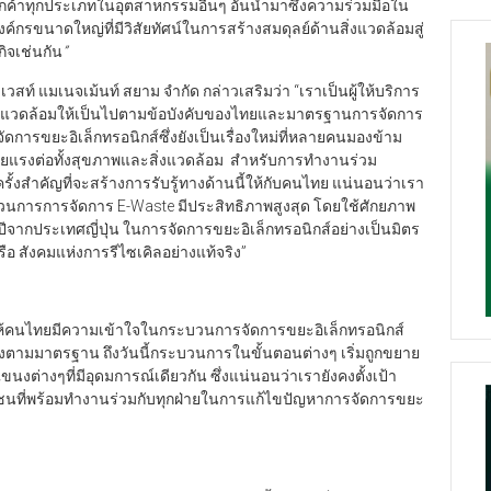
บลูกค้าทุกประเภทในอุตสาหกรรมอื่นๆ อันนำมาซึ่งความร่วมมือใน
องค์กรขนาดใหญ่ที่มีวิสัยทัศน์ในการสร้างสมดุลย์ด้านสิ่งแวดล้อมสู่
กิจเช่นกัน
”
เวสท์ แมเนจเม้นท์ สยาม จำกัด กล่าวเสริมว่า “เราเป็นผู้ให้บริการ
สิ่งแวดล้อมให้เป็นไปตามข้อบังคับของไทยและมาตรฐานการจัดการ
ัดการขยะอิเล็กทรอนิกส์ซึ่งยังเป็นเรื่องใหม่ที่หลายคนมองข้าม
้ายแรงต่อทั้งสุขภาพและสิ่งแวดล้อม สำหรับการทำงานร่วม
ครั้งสำคัญที่จะสร้างการรับรู้ทางด้านนี้ให้กับคนไทย แน่นอนว่าเรา
วนการการจัดการ E-Waste มีประสิทธิภาพสูงสุด โดยใช้ศักยภาพ
ากประเทศญี่ปุ่น ในการจัดการขยะอิเล็กทรอนิกส์อย่างเป็นมิตร
ือ สังคมแห่งการรีไซเคิลอย่างแท้จริง”
นไทยมีความเข้าใจในกระบวนการจัดการขยะอิเล็กทรอนิกส์
้องตามมาตรฐาน ถึงวันนี้กระบวนการในขั้นตอนต่างๆ เริ่มถูกขยาย
ต่างๆที่มีอุดมการณ์เดียวกัน ซึ่งแน่นอนว่าเรายังคงตั้งเป้า
ที่พร้อมทำงานร่วมกับทุกฝ่ายในการแก้ไขปัญหาการจัดการขยะ