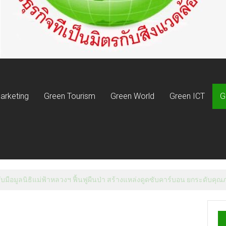
arketing
Green Tourism
Green World
Green ICT
G
บมือมูลนิธิแม่ฟ้าหลวงฯ ฟื้นฟูผืนป่า สร้างแหล่งดูดซับคาร์บอน ยกระดับคุณ