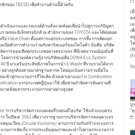
มาชิกของ TBCSD เพื่อทำงานด้านนี้ด้วยกัน
เม
ตล
เฉ
รดำเนินงานและรณรงค์ด้านสิ่งแวดล้อมเพื่อนำไปสู่การแก้ปัญหา
เพ
งและรวบรวมขยะอิเล็กทรอนิกส์ ณ สำนักงานของ TOYOTA และได้ต่อยอด
ทร
รือ Value Chain ตั้งแต่การแยกประเภทขยะ การทิ้ง การคัดแยก
โด
เปิดตัวการทำงานร่วมกับพาร์ทเนอร์ของโตโยต้า นั่นคือ บริษัท
เร
ัดการของเสียทุกประเภทอย่างครบวงจร ที่มีเจตนารมณ์มุ่งมั่นที่
(F
 โดยการนำองค์ความรู้จากบริษัทแม่คือ DOWA Eco System
า 140 ปี มาเสริมประสิทธิภาพในการนำ E-Waste ที่รวบรวมได้จาก
Re
y อย่างถูกต้องตามมาตรฐานสากล โดยมุ่งเน้นความร่วมมือใน
นเข้าสู่กระบวนการรีไซเคิล ด้วยเตาเผาแบบ Fix Combustion
cation จากประเทศญี่ปุ่นมาใช้ เพื่อช่วยกำจัดสารอันตรายที่
สิ่งแวดล้อมจากกระบวนการเผาอย่างสูงสุด
บู
“ท
ร “การบริหารจัดการแบตเตอรี่รถยนต์ไฮบริด ใช้แล้วแบบครบ
นการ ในปีพ.ศ. 2562 เพื่อวางรากฐานการบริหารจัดการ
ตลอดวงจร
หมุนเวียน (
Circular Economy)
ผ่านการร่วมกันสร้าง
ระบบการ
ต่กระบวนการจัดเก็บ การประเมินคุณภาพและนำไปผ่านกระบวนการ