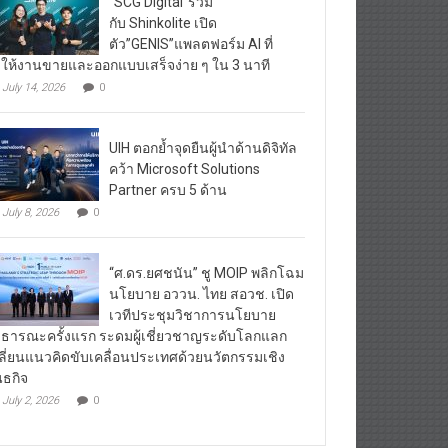
“SCG Digital”ร่วม
กับ Shinkolite เปิด
ตัว”GENIS”แพลตฟอร์ม AI ที่
ให้งานขายและออกแบบเสร็จง่าย ๆ ใน 3 นาที
July 14, 2026
0
UIH ตอกย้ำจุดยืนผู้นำด้านดิจิทัล
คว้า Microsoft Solutions
Partner ครบ 5 ด้าน
July 8, 2026
0
“ศ.ดร.ยศชนัน” ชู MOIP พลิกโฉม
นโยบาย อววน. ไทย สอวช. เปิด
เวทีประชุมวิชาการนโยบาย
ธารณะครั้งแรก ระดมผู้เชี่ยวชาญระดับโลกแลก
ลี่ยนแนวคิดขับเคลื่อนประเทศด้วยนวัตกรรมเชิง
นธกิจ
July 2, 2026
0