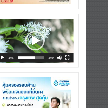
deo
ayer
00:00
00:04