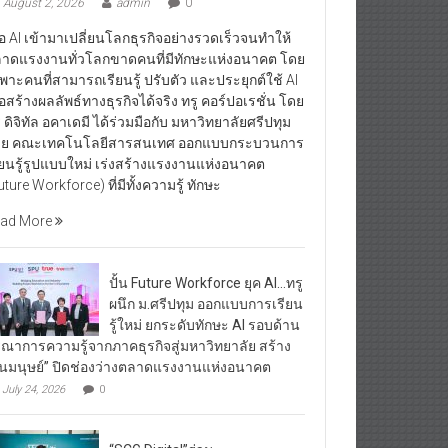
August 2, 2026
admin
0
ื่อ AI เข้ามาเปลี่ยนโลกธุรกิจอย่างรวดเร็วจนทำให้
าดแรงงานทั่วโลกขาดคนที่มีทักษะแห่งอนาคต โดย
พาะคนที่สามารถเรียนรู้ ปรับตัว และประยุกต์ใช้ AI
ื่อสร้างผลลัพธ์ทางธุรกิจได้จริง ทรู คอร์ปอเรชั่น โดย
ู ดิจิทัล อคาเดมี ได้ร่วมมือกับ มหาวิทยาลัยศรีปทุม
ย คณะเทคโนโลยีสารสนเทศ ออกแบบกระบวนการ
ียนรู้รูปแบบใหม่ เร่งสร้างแรงงานแห่งอนาคต
uture Workforce) ที่มีทั้งความรู้ ทักษะ
ad More
ปั้น Future Workforce ยุค AI…ทรู
ผนึก ม.ศรีปทุม ออกแบบการเรียน
รู้ใหม่ ยกระดับทักษะ AI รอบด้าน
รณาการความรู้จากภาคธุรกิจสู่มหาวิทยาลัย สร้าง
ุนมนุษย์” ปิดช่องว่างตลาดแรงงานแห่งอนาคต
July 24, 2026
0