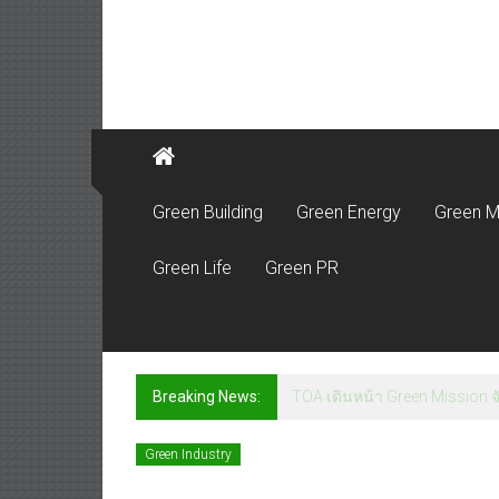
Green Building
Green Energy
Green M
Green Life
Green PR
Breaking News:
TOA เดินหน้า Green Mission จั
Green Industry