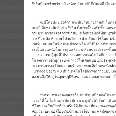
ยั่งยืนมีสมาชิกกว่า 40 องค์กร โดย AIS ก็เป็นหนึ่งในส
ทั้งนี้โดยทั้ง 2 องค์กร ต่างมีเป้าหมายร่วมกันในกา
ขยะอิเล็กทรอนิกส์อย่างยั่งยืน ทั้งการตั้งจุดรับทิ้
กระบวนการการจัดการนำขยะอิเล็กทรอนิกส์ที่สมบูรณ์ห
การรีไซเคิล ทำลาย ไปจนถึงการนำกลับมาใช้ใหม่ พร้อม
เวสท์ แมเนจเม้นท์ สยาม จำกัด หรือ WMS ผู้นำด้านการจ
จะเป็นส่วนหนึ่งในการดูแลสิ่งแวดล้อมของประเทศไทย
Ltd. ประเทศญี่ปุ่นที่ได้รับการพัฒนาเทคโนโลยีมากว่
โครงการฯ เข้าสู่กระบวนการรีไซเคิลแบบ Eco Friendl
กระบวนการเตรียมความพร้อมของขยะอิเล็กทรอนิกส์ก่อ
Furnace ของ WMS ที่นำเทคโนโลยีการจัดการแบบ Gasifi
หลงเหลือให้อยู่ในอุณหภูมิที่เหมาะสม ลดผลกระทบต่อ
สำหรับเตาเผาดังกล่าวถือเป็นส่วนหนึ่งของโครงกา
วงจร” ที่ โตโยต้าและพันธมิตรทางธุรกิจได้เริ่มดำเนิ
ชีวิตของผลิตภัณฑ์
ส่งเสริมให้เกิด
แนวคิดระบบเศรษฐกิจ
จัดการแบตเตอรี่ไฮบริดที่ผ่านการใช้งานแล้ว ตั้งแ