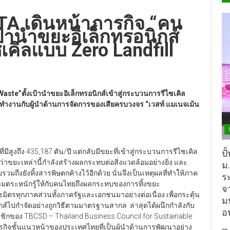
TA เดินหน้าภารกิจ “คน
ป้านำขยะอิเล็กทรอนิกส์
ซเคิลแบบ Zero Landfill
aste”ตั้งเป้านำขยะอิเล็กทรอนิกส์เข้าสู่กระบวนการรีไซเคิล
ำงานกับผู้นำด้านการจัดการของเสียครบวงจร “เวสท์ แมเนจเม้น
ถึง 435,187 ตัน/ปี แต่กลับมีขยะที่เข้าสู่กระบวนการรีไซเคิล
ปั
าขยะเหล่านี้กำลังสร้างผลกระทบต่อสิ่งแวดล้อมอย่างยิ่ง และ
ม
มถึงยังทิ้งสารพิษตกค้างไว้อีกด้วย นั่นจึงเป็นเหตุผลที่ทำให้ภาค
ร
ความตระหนักรู้ให้กับคนไทยถึงผลกระทบของการทิ้งขยะ
จ
นธมิตรทุกภาคส่วนทั้งภาครัฐและเอกชนมาอย่างต่อเนื่อง เพื่อกระตุ้น
ม
ส์ไปกำจัดอย่างถูกวิธีตามมาตรฐานสากล ล่าสุดได้ผนึกกำลังกับ
อ
าชิกของ TBCSD – Thailand Business Council for Sustainable
รกิจชั้นแนวหน้าของประเทศไทยที่เป็นผู้นำด้านการพัฒนาอย่าง