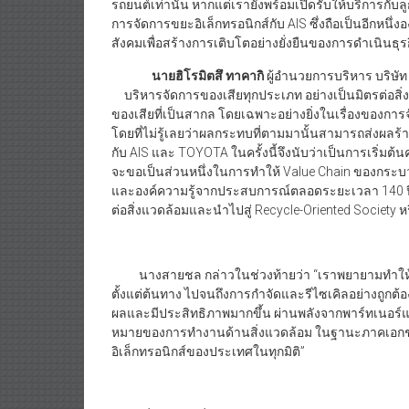
รถยนต์เท่านั้น หากแต่เรายังพร้อมเปิดรับให้บริการกั
การจัดการขยะอิเล็กทรอนิกส์กับ AIS ซึ่งถือเป็นอีกหนึ่ง
สังคมเพื่อสร้างการเติบโตอย่างยั่งยืนของการดำเนินธุร
นายฮิโรมิตสึ ทาคากิ
ผู้อำนวยการบริหาร บริษัท 
บริหารจัดการของเสียทุกประเภท อย่างเป็นมิตรต่อ
ของเสียที่เป็นสากล โดยเฉพาะอย่างยิ่งในเรื่องของการจ
โดยที่ไม่รู้เลยว่าผลกระทบที่ตามมานั้นสามารถส่งผลร
กับ AIS และ TOYOTA ในครั้งนี้จึงนับว่าเป็นการเริ่มต้น
จะขอเป็นส่วนหนึ่งในการทำให้ Value Chain ของกระบ
และองค์ความรู้จากประสบการณ์ตลอดระยะเวลา 140 ปีจ
ต่อสิ่งแวดล้อมและนำไปสู่ Recycle-Oriented Society หร
นางสายชล กล่าวในช่วงท้ายว่า “เราพยายามทำให้ค
ตั้งแต่ต้นทาง ไปจนถึงการกำจัดและรีไซเคิลอย่างถูกต
ผลและมีประสิทธิภาพมากขึ้น ผ่านพลังจากพาร์ทเนอร์แขนง
หมายของการทำงานด้านสิ่งแวดล้อม ในฐานะภาคเอกชน
อิเล็กทรอนิกส์ของประเทศในทุกมิติ”