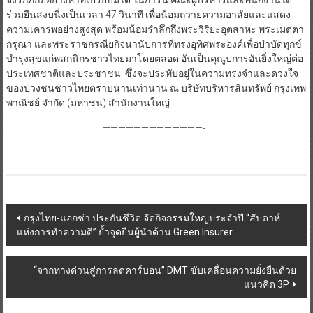
จงรักภักดีอย่างหาที่เปรียบมิได้ ในการนี้ คณะผู้บริหารและพนักงานได้
ร่วมยืนสงบนิ่งเป็นเวลา 47 วินาที เพื่อน้อมถวายความอาลัยและแสดง
ความเคารพอย่างสูงสุด พร้อมน้อมรำลึกถึงพระวิริยะอุตสาหะ พระเมตตา
กรุณา และพระราชกรณียกิจนานัปการที่ทรงอุทิศพระองค์เพื่อบำบัดทุกข์
บำรุงสุขแก่พสกนิกรชาวไทยมาโดยตลอด อันเป็นคุณูปการอันยิ่งใหญ่ต่อ
ประเทศชาติและประชาชน ซึ่งจะประทับอยู่ในความทรงจำและดวงใจ
ของปวงชนชาวไทยตราบนานเท่านาน ณ บริษัทบริหารสินทรัพย์ กรุงเทพ
พาณิชย์ จำกัด (มหาชน) สำนักงานใหญ่
—————————————-
Post
กรุงไทย-แอกซ่า ประกันชีวิต จัดกิจกรรมใหญ่ประจำปี “สัปดาห์
แห่งการทำความดี” ย้ำจุดยืนผู้นำด้าน Green Insurer
navigation
“จากทางด่วนสู่การลดคาร์บอน” DMT ขับเคลื่อนความยั่งยืนด้วย
แนวคิด 3P