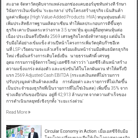
สะอาด จัดหาวัตถุดิบจากแหล่งนอกช่องแคบฮอร์มุซทันท่วงที รักษา
วินัยการเงินเข้มข้น ‘ระยะกลาง’ ปรับโครงสร้างธุรกิจ เน้นสินค้า
มูลค่าเพิ่มสูง (High Value-Added Products: HVA) หนุนหุ่นยนต์-AI
เพิ่มประสิทธิภาพฐานผลิตอาเซียน ทำให้ผลประกอบการดีขึ้นทุก
ธุรกิจ เคาะปันผลระหว่างกาล 3.5 บาท/หุ้น ดูแลผู้ถือทุกคนหุ้นต่อ
เนื่อง ประเมินครึ่งปีหลัง 2569 เศรษฐกิจโลกยังท้าทายสูง แต่มั่นใจ
รับมือได้อย่างเข้มแข็ง ส่วนปีหน้าโครงการเพิ่มวัตถุดิบก๊าซอีเท
นที่ LSP เวียดนามจะแล้วเสร็จ พร้อมเดินหน้าร่วมมือพันธมิตรธุรกิจ
ใหม่ เชื่อมั่นสร้างการเติบโตยั่งยืน นายธรรมศักดิ์ เศรษฐ
อุดม กรรมการผู้จัดการใหญ่ เอสซีจี กล่าวว่า “เอสซีจี เดินหน้าสร้าง
ความแข็งแกร่ง คล่องตัว และแข่งขันได้ในโลกผันผวน ทำให้ครึ่งปี
แรก 2569 Adjusted Cash EBITDA (กระแสเงินสดที่ไม่รวมการ
ปรับปรุงมูลค่าสินค้าคงเหลือ การด้อยค่า และรายการที่ไม่เกิดขึ้น
เป็นประจำของธุรกิจที่เป็นรายการที่ไม่ใช่เงินสด) เพิ่มขึ้น 35% จาก
ช่วงเดียวกันของปีก่อน อยู่ที่ 42,913 ล้านบาท จากความสำเร็จของ
การดำเนินกลยุทธ์เชิงรุกทั้ง ‘ระยะเร่งด่วน’
Read More
Circular Economy in Action: เมื่อเอสซีจีจับมือ
โฮมโปรเปลี่ยนของเสียให้เป็นโอกาสทางธุรกิจ