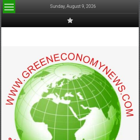
Skip
Sunday, August 9, 2026
to
content
www.greeneconomynews.com
สื่อ
สำหรับ
ธุรกิจ
สี
เขียว