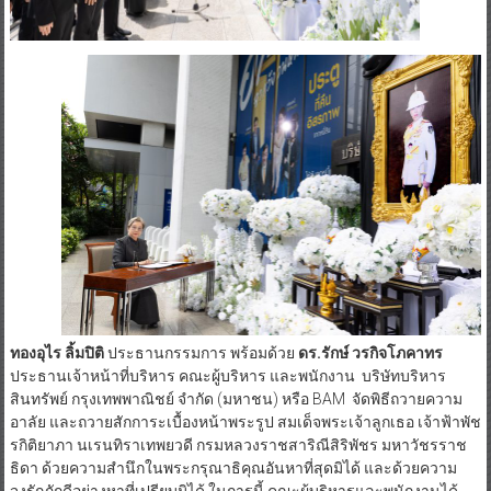
ทองอุไร ลิ้มปิติ
ประธานกรรมการ พร้อมด้วย
ดร.รักษ์ วรกิจโภคาทร
ประธานเจ้าหน้าที่บริหาร คณะผู้บริหาร และพนักงาน บริษัทบริหาร
สินทรัพย์ กรุงเทพพาณิชย์ จำกัด (มหาชน) หรือ BAM จัดพิธีถวายความ
อาลัย และถวายสักการะเบื้องหน้าพระรูป สมเด็จพระเจ้าลูกเธอ เจ้าฟ้าพัช
รกิติยาภา นเรนทิราเทพยวดี กรมหลวงราชสาริณีสิริพัชร มหาวัชรราช
ธิดา ด้วยความสำนึกในพระกรุณาธิคุณอันหาที่สุดมิได้ และด้วยความ