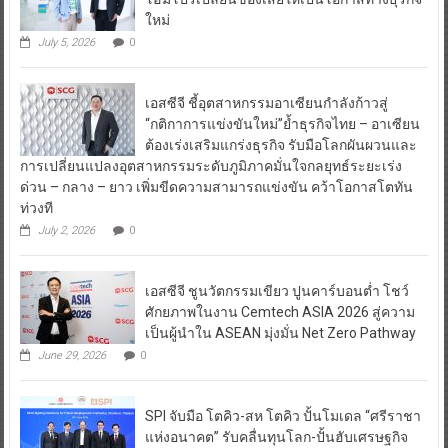
ใหม่
July 5, 2026
0
เอสซีจี ชี้อุตสาหกรรมอาเซียนกำลังก้าวสู่
“กติกาการแข่งขันใหม่”ย้ำธุรกิจไทย – อาเซียน
ต้องเร่งเสริมแกร่งธุรกิจ รับมือโลกผันผวนและ
การเปลี่ยนแปลงอุตสาหกรรมระดับภูมิภาคมั่นใจกลยุทธ์ระยะเร่ง
ด่วน – กลาง – ยาว เพิ่มขีดความสามารถแข่งขัน คว้าโอกาสโตทัน
ท่วงที
July 2, 2026
0
เอสซีจี ชูนวัตกรรมเขียว ปูนคาร์บอนต่ำ โชว์
ศักยภาพในงาน Cemtech ASIA 2026 สู่ความ
เป็นผู้นำใน ASEAN มุ่งมั่น Net Zero Pathway
June 29, 2026
0
SPI จับมือ โตคิว-สห โตคิว ปั้นโมเดล “ศรีราชา
แห่งอนาคต” รับคลื่นทุนโลก-ปั้นฮับเศรษฐกิจ