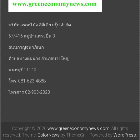
บริษัท แชมป์ มัลติมีเดีย กรุ๊ป จำกัด
67/416 หมู่บ้านพระปิ่น 3
ถนนกาญจนาภิเษก
ตำบลบางแม่นาง อำเภอบางใหญ่
นนทบุรี 11140
โทร. 081-623-4888
โทรสาร 02-903-2323
Copyright © 2026
www.greeneconomynews.com
. All rights
reserved. Theme:
ColorNews
by ThemeGrill. Powered by
WordPress
.