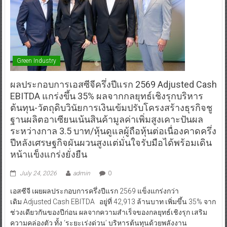
Green Industry
ผลประกอบการเอสซีจีครึ่งปีแรก 2569 Adjusted Cash
EBITDA แกร่งขึ้น 35% ผลจากกลยุทธ์เชิงรุกบริหาร
ต้นทุน-วัตถุดิบวินัยการเงินเข้มปรับโครงสร้างธุรกิจชู
ฐานผลิตอาเซียนเน้นสินค้ามูลค่าเพิ่มสูงเคาะปันผล
ระหว่างกาล 3.5 บาท/หุ้นดูแลผู้ถือหุ้นต่อเนื่องคาดครึ่ง
ปีหลังเศรษฐกิจผันผวนสูงแต่มั่นใจรับมือได้พร้อมเดิน
หน้าแข็งแกร่งยั่งยืน
July 24, 2026
admin
0
เอสซีจี เผยผลประกอบการครึ่งปีแรก 2569 แข็งแกร่งกว่า
เดิม Adjusted Cash EBITDA อยู่ที่ 42,913 ล้านบาท เพิ่มขึ้น 35% จาก
ช่วงเดียวกันของปีก่อน ผลจากความสำเร็จของกลยุทธ์เชิงรุก เสริม
ความคล่องตัว ทั้ง ‘ระยะเร่งด่วน’ บริหารต้นทุนด้วยพลังงาน