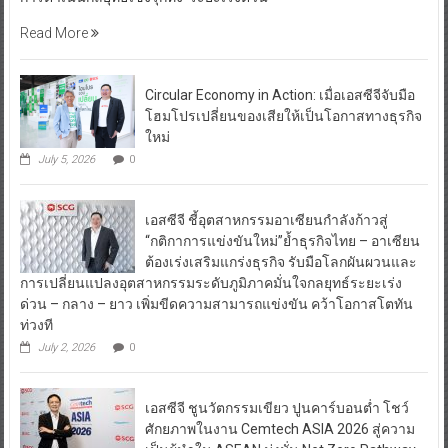
Read More
Circular Economy in Action: เมื่อเอสซีจีจับมือ
โฮมโปรเปลี่ยนของเสียให้เป็นโอกาสทางธุรกิจ
ใหม่
July 5, 2026
0
เอสซีจี ชี้อุตสาหกรรมอาเซียนกำลังก้าวสู่
“กติกาการแข่งขันใหม่”ย้ำธุรกิจไทย – อาเซียน
ต้องเร่งเสริมแกร่งธุรกิจ รับมือโลกผันผวนและ
การเปลี่ยนแปลงอุตสาหกรรมระดับภูมิภาคมั่นใจกลยุทธ์ระยะเร่ง
ด่วน – กลาง – ยาว เพิ่มขีดความสามารถแข่งขัน คว้าโอกาสโตทัน
ท่วงที
July 2, 2026
0
เอสซีจี ชูนวัตกรรมเขียว ปูนคาร์บอนต่ำ โชว์
ศักยภาพในงาน Cemtech ASIA 2026 สู่ความ