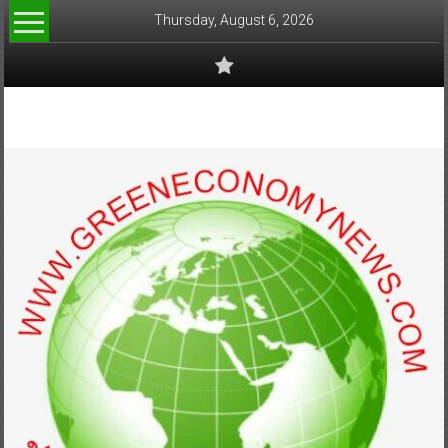
Skip
Thursday, August 6, 2026
to
content
www.greeneconomynews.com
สื่อ
สำหรับ
ธุรกิจ
สี
เขียว