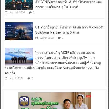
ตัว”GENIS”แพลตฟอร์ม AI ที่ทำให้งานขายและ
ออกแบบเสร็จง่าย ๆ ใน 3 นาที
July 14, 2026
0
UIH ตอกย้ำจุดยืนผู้นำด้านดิจิทัล คว้า Microsoft
Solutions Partner ครบ 5 ด้าน
July 8, 2026
0
“ศ.ดร.ยศชนัน” ชู MOIP พลิกโฉมนโยบาย
อววน. ไทย สอวช. เปิดเวทีประชุมวิชาการ
นโยบายสาธารณะครั้งแรก ระดมผู้เชี่ยวชาญ
ระดับโลกแลกเปลี่ยนแนวคิดขับเคลื่อนประเทศด้วยนวัตกรรมเชิง
พันธกิจ
July 2, 2026
0