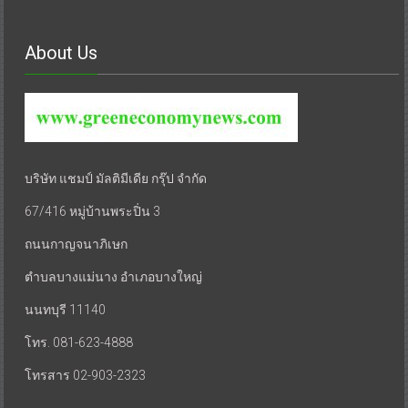
About Us
บริษัท แชมป์ มัลติมีเดีย กรุ๊ป จำกัด
67/416 หมู่บ้านพระปิ่น 3
ถนนกาญจนาภิเษก
ตำบลบางแม่นาง อำเภอบางใหญ่
นนทบุรี 11140
โทร. 081-623-4888
โทรสาร 02-903-2323