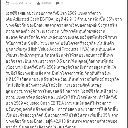
July 24, 2026
admin
0
เอสซีจี เผยผลประกอบการครึ่งปีแรก 2569 แข็งแกร่งกว่า
เดิม Adjusted Cash EBITDA อยู่ที่ 42,913 ล้านบาท เพิ่มขึ้น 35% จาก
ช่วงเดียวกันของปีก่อน ผลจากความสำเร็จของกลยุทธ์เชิงรุก เสริม
ความคล่องตัว ทั้ง ‘ระยะเร่งด่วน’ บริหารต้นทุนด้วยพลังงาน
สะอาด จัดหาวัตถุดิบจากแหล่งนอกช่องแคบฮอร์มุซทันท่วงที รักษา
วินัยการเงินเข้มข้น ‘ระยะกลาง’ ปรับโครงสร้างธุรกิจ เน้นสินค้า
มูลค่าเพิ่มสูง (High Value-Added Products: HVA) หนุนหุ่นยนต์-AI
เพิ่มประสิทธิภาพฐานผลิตอาเซียน ทำให้ผลประกอบการดีขึ้นทุก
ธุรกิจ เคาะปันผลระหว่างกาล 3.5 บาท/หุ้น ดูแลผู้ถือทุกคนหุ้นต่อ
เนื่อง ประเมินครึ่งปีหลัง 2569 เศรษฐกิจโลกยังท้าทายสูง แต่มั่นใจ
รับมือได้อย่างเข้มแข็ง ส่วนปีหน้าโครงการเพิ่มวัตถุดิบก๊าซอีเท
นที่ LSP เวียดนามจะแล้วเสร็จ พร้อมเดินหน้าร่วมมือพันธมิตรธุรกิจ
ใหม่ เชื่อมั่นสร้างการเติบโตยั่งยืน นายธรรมศักดิ์ เศรษฐ
อุดม กรรมการผู้จัดการใหญ่ เอสซีจี กล่าวว่า “เอสซีจี เดินหน้าสร้าง
ความแข็งแกร่ง คล่องตัว และแข่งขันได้ในโลกผันผวน ทำให้ครึ่งปี
แรก 2569 Adjusted Cash EBITDA (กระแสเงินสดที่ไม่รวมการ
ปรับปรุงมูลค่าสินค้าคงเหลือ การด้อยค่า และรายการที่ไม่เกิดขึ้น
เป็นประจำของธุรกิจที่เป็นรายการที่ไม่ใช่เงินสด) เพิ่มขึ้น 35% จาก
ช่วงเดียวกันของปีก่อน อยู่ที่ 42,913 ล้านบาท จากความสำเร็จของ
การดำเนินกลยุทธ์เชิงรุกทั้ง ‘ระยะเร่งด่วน’