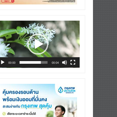
deo
ayer
00:00
00:04