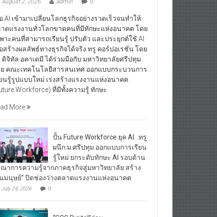
August 2, 2026
admin
0
ื่อ AI เข้ามาเปลี่ยนโลกธุรกิจอย่างรวดเร็วจนทำให้
าดแรงงานทั่วโลกขาดคนที่มีทักษะแห่งอนาคต โดย
พาะคนที่สามารถเรียนรู้ ปรับตัว และประยุกต์ใช้ AI
ื่อสร้างผลลัพธ์ทางธุรกิจได้จริง ทรู คอร์ปอเรชั่น โดย
ู ดิจิทัล อคาเดมี ได้ร่วมมือกับ มหาวิทยาลัยศรีปทุม
ย คณะเทคโนโลยีสารสนเทศ ออกแบบกระบวนการ
ียนรู้รูปแบบใหม่ เร่งสร้างแรงงานแห่งอนาคต
uture Workforce) ที่มีทั้งความรู้ ทักษะ
ad More
ปั้น Future Workforce ยุค AI…ทรู
ผนึก ม.ศรีปทุม ออกแบบการเรียน
รู้ใหม่ ยกระดับทักษะ AI รอบด้าน
รณาการความรู้จากภาคธุรกิจสู่มหาวิทยาลัย สร้าง
ุนมนุษย์” ปิดช่องว่างตลาดแรงงานแห่งอนาคต
July 24, 2026
0