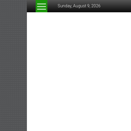
Skip
Sunday, August 9, 2026
to
content
www.greeneconomynew
สื่อ
สำหรับ
ธุรกิจ
สี
เขียว