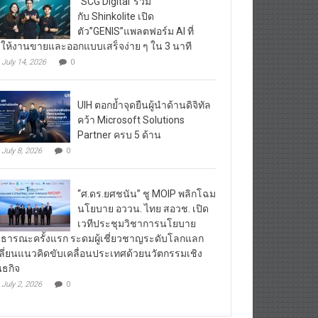
“SCG Digital”ร่วม
กับ Shinkolite เปิด
ตัว”GENIS”แพลตฟอร์ม AI ที่
ให้งานขายและออกแบบเสร็จง่าย ๆ ใน 3 นาที
July 14, 2026
0
UIH ตอกย้ำจุดยืนผู้นำด้านดิจิทัล
คว้า Microsoft Solutions
Partner ครบ 5 ด้าน
July 8, 2026
0
“ศ.ดร.ยศชนัน” ชู MOIP พลิกโฉม
นโยบาย อววน. ไทย สอวช. เปิด
เวทีประชุมวิชาการนโยบาย
ธารณะครั้งแรก ระดมผู้เชี่ยวชาญระดับโลกแลก
ลี่ยนแนวคิดขับเคลื่อนประเทศด้วยนวัตกรรมเชิง
นธกิจ
July 2, 2026
0