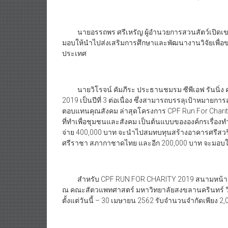
นายอรรถพร ศรีเหรัญ ผู้อำนวยการสวนสัตว์เปิดเขาเขีย
มอบให้นำไปส่งเสริมการศึกษาและพัฒนางานวิจัยเพื่อขยายพ
ประเทศ
นายวิโรจน์ คัมภีระ ประธานชมรม ซีพีเอฟ รันนิ่ง คล
2019 เป็นปีที่ 3 ต่อเนื่อง ซึ่งสามารถบรรลุเป้าหมายก
ตอบแทนคุณสังคม ล่าสุดโครงการ CPF Run For Charity ไ
ที่ทำเพื่อชุมชนและสังคม เป็นต้นแบบขององค์กรเรื่องทำค
จ่าย 400,000 บาท จะนำไปสมทบทุนสร้างอาคารศรีสวร
ศรีราชา สภากาชาดไทย และอีก 200,000 บาท จะมอบให้ก
สำหรับ CPF RUN FOR CHARITY 2019 สนามหน้า “CPF-
ณ คณะสัตวแพทศาสตร์ มหาวิทยาลัยสงขลานครินทร์ วิ
ตั้งแต่วันนี้ – 30 เมษายน 2562 รับจำนวนจำกัดเพียง 