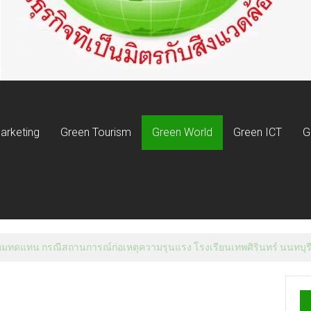
arketing
Green Tourism
Green World
Green ICT
G
นไหมทดแทน กรณีสถานการณ์ก่อเหตุความรุนแรง โรงเรียนเทพศิรินทร์ นนทบุร