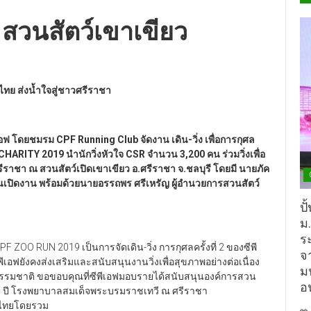
วนสัตว์เขาเขียว
ไทย ส่งน้ำใจสู่ชาวศรีราชา
ีเอฟ โดยชมรม
CPF Running Club จัดงาน เดิน-วิ่ง เพื่อการกุศล
RITY 2019 นำนักวิ่งหัวใจ CSR จำนวน 3,200 คน ร่วมวิ่งเพื่อ
รีราชา ณ สวนสัตว์เปิดเขาเขียว อ.ศรีราชา จ.ชลบุรี โดยมี นายภัค
านเปิดงาน พร้อมด้วยนายอรรถพร ศรีเหรัญ ผู้อำนวยการสวนสัตว์
ปั
ม
ร
 ZOO RUN 2019 เป็นการจัดเดิน-วิ่ง การกุศลครั้งที่ 2 ของซีพี
จ
ีเอฟยังคงส่งเสริมและสนับสนุนงานวิ่งเพื่อสุขภาพอย่างต่อเนื่อง
ม
ป็นธรรมชาติ ขอขอบคุณที่ซีพีเอฟมอบรายได้สนับสนุนองค์การสวน
อ
50 ปี โรงพยาบาลสมเด็จพระบรมราชเทวี ณ ศรีราชา
นไทยโดยรวม