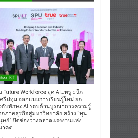
Green ICT
้น Future Workforce ยุค AI…ทรู ผนึก
.ศรีปทุม ออกแบบการเรียนรู้ใหม่ ยก
ะดับทักษะ AI รอบด้านบูรณาการความรู้
ากภาคธุรกิจสู่มหาวิทยาลัย สร้าง “ทุน
นุษย์” ปิดช่องว่างตลาดแรงงานแห่ง
นาคต