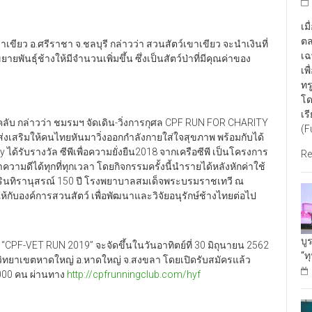
เม
ตล
ว อ.ศรีราชา จ.ชลบุรี กล่าวว่า สวนสัตว์เขาเขียว จะนำเงินที่
เฉ
ันธุ์ช้างให้มีจำนวนเพิ่มขึ้น ซึ่งเป็นสัตว์ป่าที่มีคุณค่าของ
เพ
ทร
โด
เร
ับ กล่าวว่า ชมรมฯ จัดเดิน-วิ่งการกุศล CPF RUN FOR CHARITY
(F
ารส่งเสริมให้คนไทยหันมาวิ่งออกกำลังกายใส่ใจสุขภาพ พร้อมกับได้
ด้รับรางวัล ซีพีเพื่อความยั่งยืน2018 จากเครือซีพี เป็นโครงการ
Re
วามดีได้ทุกที่ทุกเวลา โดยกิจกรรมครั้งนี้นำรายได้หลังหักค่าใช้
ินทิรานุสรณ์ 150 ปี โรงพยาบาลสมเด็จพระบรมราชเทวี ณ
ับองค์การสวนสัตว์ เพื่อพัฒนาและวิจัยอนุรักษ์ช้างไทยต่อไป
บู
VET RUN 2019” จะจัดขึ้นในวันอาทิตย์ที่ 30 มิถุนายน 2562
“ท
ทยาเขตหาดใหญ่ อ.หาดใหญ่ จ.สงขลา โดยเปิดรับสมัครแล้ว
2,000 คน ผ่านทาง
http://cpfrunningclub.com/hyf