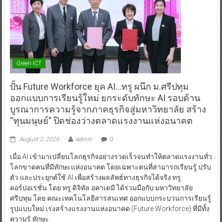
Green ICT
ปั้น Future Workforce ยุค AI…ทรู ผนึก ม.ศรีปทุม
ออกแบบการเรียนรู้ใหม่ ยกระดับทักษะ AI รอบด้าน
บูรณาการความรู้จากภาคธุรกิจสู่มหาวิทยาลัย สร้าง
“ทุนมนุษย์” ปิดช่องว่างตลาดแรงงานแห่งอนาคต
August 2, 2026
admin
0
เมื่อ AI เข้ามาเปลี่ยนโลกธุรกิจอย่างรวดเร็วจนทำให้ตลาดแรงงานทั่ว
โลกขาดคนที่มีทักษะแห่งอนาคต โดยเฉพาะคนที่สามารถเรียนรู้ ปรับ
ตัว และประยุกต์ใช้ AI เพื่อสร้างผลลัพธ์ทางธุรกิจได้จริง ทรู
คอร์ปอเรชั่น โดย ทรู ดิจิทัล อคาเดมี ได้ร่วมมือกับ มหาวิทยาลัย
ศรีปทุม โดย คณะเทคโนโลยีสารสนเทศ ออกแบบกระบวนการเรียนรู้
รูปแบบใหม่ เร่งสร้างแรงงานแห่งอนาคต (Future Workforce) ที่มีทั้ง
ความรู้ ทักษะ