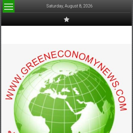
Skip
Saturday, August 8, 2026
to
content
www.greeneconomynews.com
สื่อ
สำหรับ
ธุรกิจ
สี
เขียว