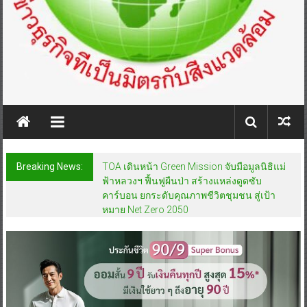
Breaking News:
TOA เดินหน้า Green Mission จับมือมูลนิธิแม่
ฟ้าหลวงฯ ฟื้นฟูผืนป่า สร้างแหล่งดูดซับ
คาร์บอน ยกระดับคุณภาพชีวิตชุมชน สู่เป้า
หมาย Net Zero 2050