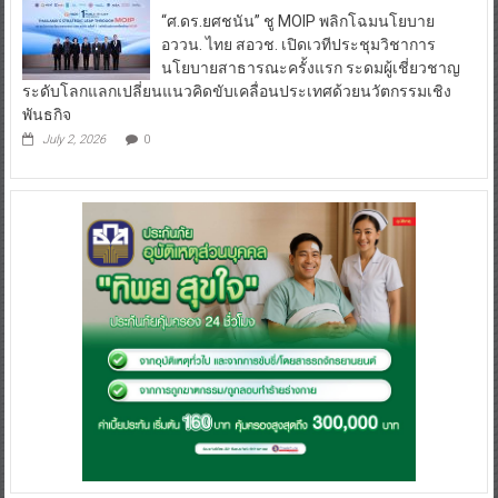
“ศ.ดร.ยศชนัน” ชู MOIP พลิกโฉมนโยบาย
อววน. ไทย สอวช. เปิดเวทีประชุมวิชาการ
นโยบายสาธารณะครั้งแรก ระดมผู้เชี่ยวชาญ
ระดับโลกแลกเปลี่ยนแนวคิดขับเคลื่อนประเทศด้วยนวัตกรรมเชิง
พันธกิจ
July 2, 2026
0