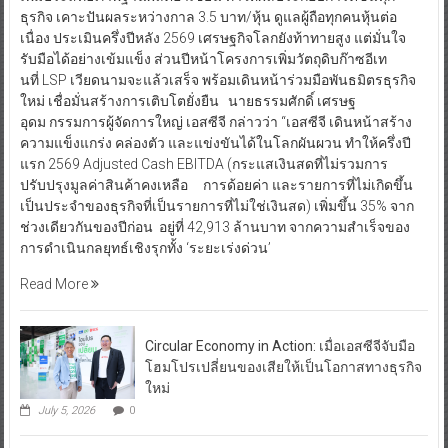
ธุรกิจ เคาะปันผลระหว่างกาล 3.5 บาท/หุ้น ดูแลผู้ถือทุกคนหุ้นต่อ
เนื่อง ประเมินครึ่งปีหลัง 2569 เศรษฐกิจโลกยังท้าทายสูง แต่มั่นใจ
รับมือได้อย่างเข้มแข็ง ส่วนปีหน้าโครงการเพิ่มวัตถุดิบก๊าซอีเท
นที่ LSP เวียดนามจะแล้วเสร็จ พร้อมเดินหน้าร่วมมือพันธมิตรธุรกิจ
ใหม่ เชื่อมั่นสร้างการเติบโตยั่งยืน นายธรรมศักดิ์ เศรษฐ
อุดม กรรมการผู้จัดการใหญ่ เอสซีจี กล่าวว่า “เอสซีจี เดินหน้าสร้าง
ความแข็งแกร่ง คล่องตัว และแข่งขันได้ในโลกผันผวน ทำให้ครึ่งปี
แรก 2569 Adjusted Cash EBITDA (กระแสเงินสดที่ไม่รวมการ
ปรับปรุงมูลค่าสินค้าคงเหลือ การด้อยค่า และรายการที่ไม่เกิดขึ้น
เป็นประจำของธุรกิจที่เป็นรายการที่ไม่ใช่เงินสด) เพิ่มขึ้น 35% จาก
ช่วงเดียวกันของปีก่อน อยู่ที่ 42,913 ล้านบาท จากความสำเร็จของ
การดำเนินกลยุทธ์เชิงรุกทั้ง ‘ระยะเร่งด่วน’
Read More
Circular Economy in Action: เมื่อเอสซีจีจับมือ
โฮมโปรเปลี่ยนของเสียให้เป็นโอกาสทางธุรกิจ
ใหม่
July 5, 2026
0