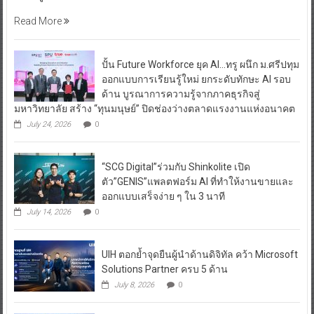
Read More
ปั้น Future Workforce ยุค AI…ทรู ผนึก ม.ศรีปทุม
ออกแบบการเรียนรู้ใหม่ ยกระดับทักษะ AI รอบ
ด้าน บูรณาการความรู้จากภาคธุรกิจสู่
มหาวิทยาลัย สร้าง “ทุนมนุษย์” ปิดช่องว่างตลาดแรงงานแห่งอนาคต
July 24, 2026
0
“SCG Digital”ร่วมกับ Shinkolite เปิด
ตัว”GENIS”แพลตฟอร์ม AI ที่ทำให้งานขายและ
ออกแบบเสร็จง่าย ๆ ใน 3 นาที
July 14, 2026
0
UIH ตอกย้ำจุดยืนผู้นำด้านดิจิทัล คว้า Microsoft
Solutions Partner ครบ 5 ด้าน
July 8, 2026
0