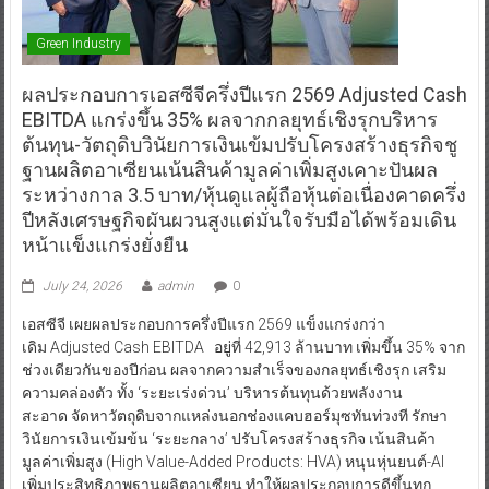
Green Industry
ผลประกอบการเอสซีจีครึ่งปีแรก 2569 Adjusted Cash
EBITDA แกร่งขึ้น 35% ผลจากกลยุทธ์เชิงรุกบริหาร
ต้นทุน-วัตถุดิบวินัยการเงินเข้มปรับโครงสร้างธุรกิจชู
ฐานผลิตอาเซียนเน้นสินค้ามูลค่าเพิ่มสูงเคาะปันผล
ระหว่างกาล 3.5 บาท/หุ้นดูแลผู้ถือหุ้นต่อเนื่องคาดครึ่ง
ปีหลังเศรษฐกิจผันผวนสูงแต่มั่นใจรับมือได้พร้อมเดิน
หน้าแข็งแกร่งยั่งยืน
July 24, 2026
admin
0
เอสซีจี เผยผลประกอบการครึ่งปีแรก 2569 แข็งแกร่งกว่า
เดิม Adjusted Cash EBITDA อยู่ที่ 42,913 ล้านบาท เพิ่มขึ้น 35% จาก
ช่วงเดียวกันของปีก่อน ผลจากความสำเร็จของกลยุทธ์เชิงรุก เสริม
ความคล่องตัว ทั้ง ‘ระยะเร่งด่วน’ บริหารต้นทุนด้วยพลังงาน
สะอาด จัดหาวัตถุดิบจากแหล่งนอกช่องแคบฮอร์มุซทันท่วงที รักษา
วินัยการเงินเข้มข้น ‘ระยะกลาง’ ปรับโครงสร้างธุรกิจ เน้นสินค้า
มูลค่าเพิ่มสูง (High Value-Added Products: HVA) หนุนหุ่นยนต์-AI
เพิ่มประสิทธิภาพฐานผลิตอาเซียน ทำให้ผลประกอบการดีขึ้นทุก