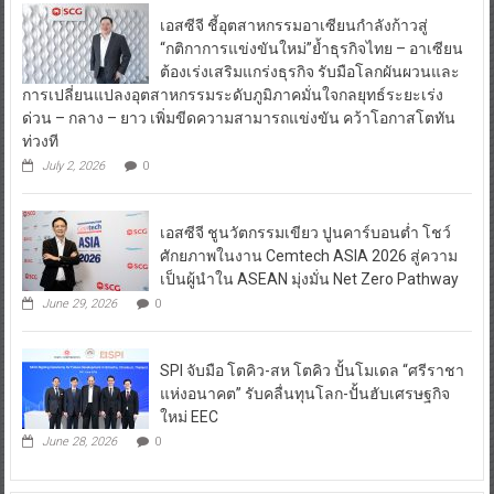
เอสซีจี ชี้อุตสาหกรรมอาเซียนกำลังก้าวสู่
“กติกาการแข่งขันใหม่”ย้ำธุรกิจไทย – อาเซียน
ต้องเร่งเสริมแกร่งธุรกิจ รับมือโลกผันผวนและ
การเปลี่ยนแปลงอุตสาหกรรมระดับภูมิภาคมั่นใจกลยุทธ์ระยะเร่ง
ด่วน – กลาง – ยาว เพิ่มขีดความสามารถแข่งขัน คว้าโอกาสโตทัน
ท่วงที
July 2, 2026
0
เอสซีจี ชูนวัตกรรมเขียว ปูนคาร์บอนต่ำ โชว์
ศักยภาพในงาน Cemtech ASIA 2026 สู่ความ
เป็นผู้นำใน ASEAN มุ่งมั่น Net Zero Pathway
June 29, 2026
0
SPI จับมือ โตคิว-สห โตคิว ปั้นโมเดล “ศรีราชา
แห่งอนาคต” รับคลื่นทุนโลก-ปั้นฮับเศรษฐกิจ
ใหม่ EEC
June 28, 2026
0