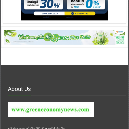
About Us
บริษัท แชมป์ มัลติมีเดีย กรุ๊ป จำกัด