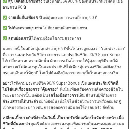
สุขใจตอนปลายทาง
รับเงินก้อนโต 900% ของทุนประกันเริ่มต้น เมื่อ
อายุครบ 90 ปี
จ่ายเบี้ยสั้นเพียง
9 ปี
แต่คุ้มครองยาวนานถึงอายุ 90 ปี
ไม่ต้องตรวจสุขภาพ
ไม่ต้องตอบคำถามสุขภาพ
ลดหย่อนภาษี
ได้ตามเงื่อนไขกรมสรรพากร
นอกจากนี้ ในอดีตกลุ่มลูกค้าอายุ 66 ปีขึ้นไปอาจถูกมองว่า “เลยช่วงเวลา”
ที่จะวางแผนประกันชีวิตระยะยาว แต่ ประกันชีวิต 90/9 Super Bonus
ได้เปลี่ยนกรอบความคิดนั้น ด้วยการเปิดโอกาสให้ผู้สูงอายุที่มีรายได้
สามารถเริ่มต้นลงทุนในแผนประกันที่ไม่เพียงคุ้มครองชีวิต แต่ยังสร้าง
กระแสเงินสดให้ทุกปี โดยไม่ต้องอิงกับภาวะดอกเบี้ยในตลาดการเงิน
อย่างไรก็ตามประกันชีวิต 90/9 Super Bonus เป็น
แผนประกันชีวิตที่
ไม่ใช่แค่เรื่องของการ
“คุ้มครอง”
ที่เน้นเพียงเรื่องความคุ้มครองชีวิตใน
ระยะยาวเท่านั้น แต่ยังเป็น
เครื่องมือทางการเงิน
สำหรับผู้ที่ต้องการ
กระแสรายได้ประจำ
อย่างยั่งยืน เพื่อใช้ในชีวิตประจำวันหรือต่อยอดสู่
เป้าหมายระยะยาว เช่น การส่งต่อความมั่นคงให้ครอบครัว
อีกด้วย
เปลี่ยนเบี้ยประกันที่จ่ายในวันนี้ เป็นรายรับที่ต่อเนื่องในวันข้างหน้า เพื่อ
ชีวิตที่มั่นคงกว่า
จุดเริ่มต้นของการลงทุนเพื่อความมั่นคงของคุณและคน