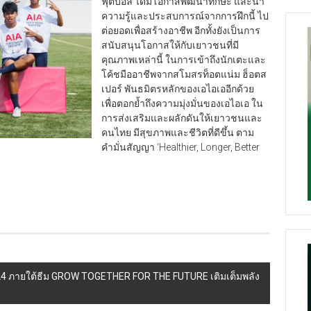
ฟุตบอล ได้มีโอกาสพัฒนาทักษะ และนำ
ความรู้และประสบการณ์จากการฝึกนี้ ไป
ต่อยอดเพื่อสร้างอาชีพ อีกทั้งยังเป็นการ
สนับสนุนโอกาสให้กับเยาวชนที่มี
คุณภาพเหล่านี้ ในการเข้าถึงนักเตะและ
โค้ชมืออาชีพจากสโมสรท็อตแน่ม ฮ็อตส
เปอร์ พันธมิตรหลักของเอไอเออีกด้วย
เพื่อตอกย้ำถึงความมุ่งมั่นของเอไอเอ ใน
การส่งเสริมและผลักดันให้เยาวชนและ
คนไทย มีสุขภาพและชีวิตที่ดีขึ้น ตาม
คำมั่นสัญญา ‘Healthier, Longer, Better
2024 ภายใต้ธีม GROW TOGETHER FOR THE FUTURE เติมเต็มพลัง