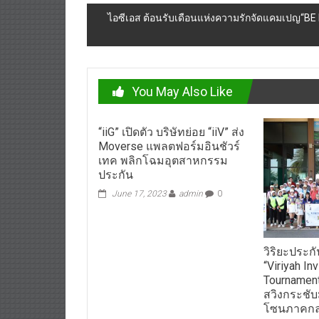
ไอซีเอส ต้อนรับเดือนแห่งความรักจัดแคมเปญ“BE
You May Also Like
“iiG” เปิดตัว บริษัทย่อย “iiV” ส่ง
Moverse แพลตฟอร์มอินชัวร์
เทค พลิกโฉมอุตสาหกรรม
ประกัน
June 17, 2023
admin
0
วิริยะประก
“Viriyah Inv
Tournamen
สวิงกระชับ
โซนภาคกล