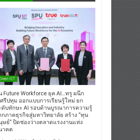
Green ICT
้น Future Workforce ยุค AI…ทรู ผนึก
.ศรีปทุม ออกแบบการเรียนรู้ใหม่ ยก
ะดับทักษะ AI รอบด้านบูรณาการความรู้
ากภาคธุรกิจสู่มหาวิทยาลัย สร้าง “ทุน
นุษย์” ปิดช่องว่างตลาดแรงงานแห่ง
นาคต