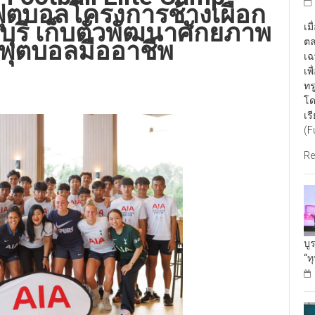
ุตบอลโครงการช้างเผือก
บุรี เก็บตัวพัฒนาศักยภาพ
เม
ตล
ักฟุตบอลมืออาชีพ
เฉ
เพ
ทร
โด
เร
(F
Re
บู
“ท