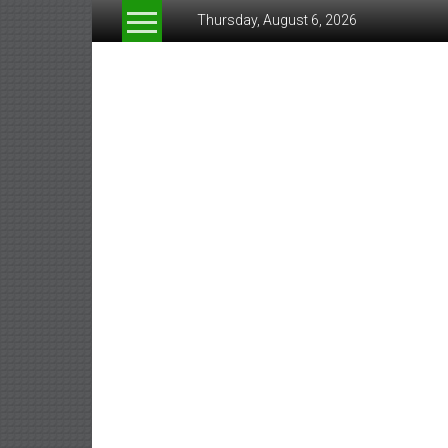
Skip
Thursday, August 6, 2026
to
content
www.greeneconomynew
สื่อ
สำหรับ
ธุรกิจ
สี
เขียว