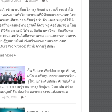
August 2, 2026
admin
0
ื่อ AI เข้ามาเปลี่ยนโลกธุรกิจอย่างรวดเร็วจนทำให้
าดแรงงานทั่วโลกขาดคนที่มีทักษะแห่งอนาคต โดย
พาะคนที่สามารถเรียนรู้ ปรับตัว และประยุกต์ใช้ AI
ื่อสร้างผลลัพธ์ทางธุรกิจได้จริง ทรู คอร์ปอเรชั่น โดย
ู ดิจิทัล อคาเดมี ได้ร่วมมือกับ มหาวิทยาลัยศรีปทุม
ย คณะเทคโนโลยีสารสนเทศ ออกแบบกระบวนการ
ียนรู้รูปแบบใหม่ เร่งสร้างแรงงานแห่งอนาคต
uture Workforce) ที่มีทั้งความรู้ ทักษะ
ad More
ปั้น Future Workforce ยุค AI…ทรู
ผนึก ม.ศรีปทุม ออกแบบการเรียน
รู้ใหม่ ยกระดับทักษะ AI รอบด้าน
รณาการความรู้จากภาคธุรกิจสู่มหาวิทยาลัย สร้าง
ุนมนุษย์” ปิดช่องว่างตลาดแรงงานแห่งอนาคต
July 24, 2026
0