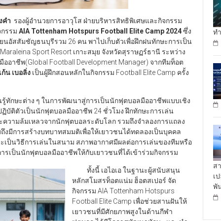
งคำ
รองผู้อำนวยการอาวุโส ฝ่ายบริหารสิทธิพิเศษและกิจกรรม
ิจกรรม
AIA Tottenham Hotspurs Football Elite Camp
2024
ซึ่ง
ทำ
ยนอัสสัมชัญธนบุรีรวม 26 คน พาไปเก็บตัวเพื่อฝึกฝนทักษะการเป็น
araleina Sport Resort เกาะสมุย จังหวัดสุราษฏร์ธานี ระหว่าง
สอนมืออาชีพ(Global Football Development Manager) จากทีมท็อต
เก้น เบอลิ่ง
เป็นผู้ฝึกสอนหลักในกิจกรรม Football Elite Camp ครั้ง
้ทักษะต่าง ๆ ในการพัฒนาสู่การเป็นนักฟุตบอลมืออาชีพแบบเชิง
ิบัติตัวเป็นนักฟุตบอลมืออาชีพ 24 ชั่วโมง ฝึกทักษะการเล่น
ะความล้มเหลวจากนักฟุตบอลระดับโลก รวมถึงจำลองการแถลง
รวมถึงมีการสร้างบทบาทสมมติเพื่อให้เยาวชนได้ทดลองเป็นบุคคล
ว่าจะเป็นวิธีการเล่นในสนาม สภาพอากาศมีผลต่อการเล่นของทีมหรือ
สู่การเป็นนักฟุตบอลมืออาชีพให้กับเยาวชนที่ได้เข้าร่วมกิจกรรม
สา
ทั้งนี้ เอไอเอ ในฐานะผู้สนับสนุน
เป
หลักสโมสรท็อตแน่ม ฮ็อตสเปอร์ จัด
พั
กิจกรรม AIA Tottenham Hotspurs
Football Elite Camp เพื่อช่วยสานฝันให้
เยาวชนที่มีศักยภาพสูงในด้านกีฬา