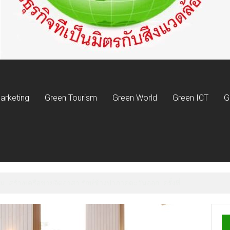
arketing
Green Tourism
Green World
Green ICT
G
ม “สร้างเครือข่ายจิตอาสา รักษ์ช้างป่าภาคตะวันออก” ครั้งที่