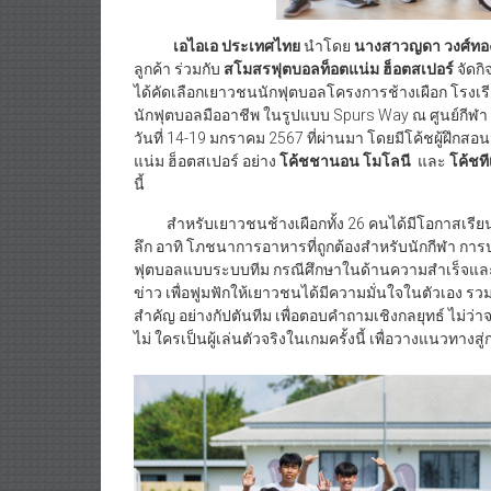
เอไอเอ ประเทศไทย
นำโดย
นางสาวญดา วงศ์ทอ
ลูกค้า ร่วมกับ
สโมสรฟุตบอลท็อตแน่ม ฮ็อตสเปอร์
จัดก
ได้คัดเลือกเยาวชนนักฟุตบอลโครงการช้างเผือก โรงเรี
นักฟุตบอลมืออาชีพ ในรูปแบบ Spurs Way ณ ศูนย์กีฬา M
วันที่ 14-19 มกราคม 2567 ที่ผ่านมา โดยมีโค้ชผู้ฝึก
แน่ม ฮ็อตสเปอร์ อย่าง
โค้ชชานอน โมโลนี
และ
โค้ชที
นี้
สำหรับเยาวชนช้างเผือกทั้ง 26 คนได้มีโอกาสเรียนรู
ลึก อาทิ โภชนาการอาหารที่ถูกต้องสำหรับนักกีฬา การปฏ
ฟุตบอลแบบระบบทีม กรณีศึกษาในด้านความสำเร็จแล
ข่าว เพื่อฟูมฟักให้เยาวชนได้มีความมั่นใจในตัวเอง 
สำคัญ อย่างกัปตันทีม เพื่อตอบคำถามเชิงกลยุทธ์ ไม่
ไม่ ใครเป็นผู้เล่นตัวจริงในเกมครั้งนี้ เพื่อวางแนวทาง