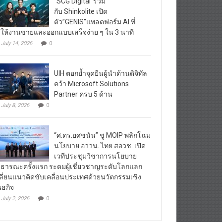
“SCG Digital”ร่วม
กับ Shinkolite เปิด
ตัว”GENIS”แพลตฟอร์ม AI ที่
ให้งานขายและออกแบบเสร็จง่าย ๆ ใน 3 นาที
July 14, 2026
0
UIH ตอกย้ำจุดยืนผู้นำด้านดิจิทัล
คว้า Microsoft Solutions
Partner ครบ 5 ด้าน
July 8, 2026
0
“ศ.ดร.ยศชนัน” ชู MOIP พลิกโฉม
นโยบาย อววน. ไทย สอวช. เปิด
เวทีประชุมวิชาการนโยบาย
ธารณะครั้งแรก ระดมผู้เชี่ยวชาญระดับโลกแลก
ลี่ยนแนวคิดขับเคลื่อนประเทศด้วยนวัตกรรมเชิง
นธกิจ
July 2, 2026
0