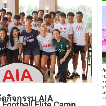
ปั
ม
ร
จ
ม
ัดกิจกรรม AIA
อ
Football Elite Camp