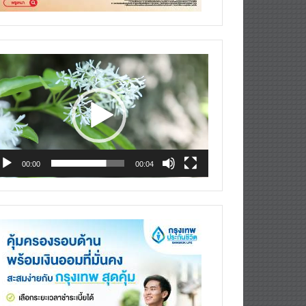
deo
ayer
00:00
00:04