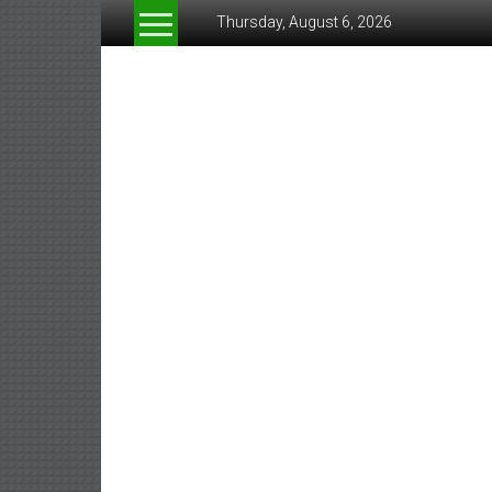
Skip
Thursday, August 6, 2026
to
content
www.greeneconomynew
สื่อ
สำหรับ
ธุรกิจ
สี
เขียว