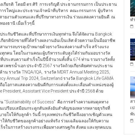
นทรงเกียรติ โดยมี ดร.ศิริ การเจริญดี ประธานกรรมการ เป็นประธาน
ดการใหญ่และประธานเจ้าหน้าที่บริหาร คณะกรรมการ ผู้บริหาร
หญ่ สายงานตัวแทนและที่ปรึกษาทางการเงิน ร่วมแสดงความยินดี ณ
ทำ
องธานี เมื่อเร็วๆนี้
ระกันชีวิตและที่ปรึกษาการเงินทุกท่าน จึงได้จัดงาน Bangkok
เกียรตินักขายที่ได้สร้างผลงานอันเป็นเลิศ ด้วยความเป็นมืออาชีพ
ะสามารถบรรลุเป้าหมายด้วยรางวัลแห่งความสำเร็จ สร้างแรง
ินทุกคน โดยในงานคณะผู้บริหารระดับสูงได้ร่วมกันมอบรางวัล
ที่ประสบความสำเร็จในปีนี้จำนวนทั้งสิ้น 674 ท่าน รวมรางวัลทั้ง
รติยศ เพชรน้ำเอก ประจำปี 2567 รางวัลถ้วยเกียรติยศท่านประธาน
ล้าน รางวัล TNQA/IQA, รางวัล MDRT Annual Meeting 2025,
ncy Annual Trip 2024, Switzerland รางวัล Bangkok Life GAMA
งถือโอกาสแสดงความยินดีกับการแต่งตั้งและเลื่อนตำแหน่งของผู้
e President, Assistant Vice President ประจำปี 2568 ด้วย
สา
ั่งยืน “Sustainability of Success” คือ การสร้างความสมดุลทาง
เป
ประกันเปรียบเสมือนกระดูกสันหลังอันสำคัญของหลากหลายธุรกิจที่
พั
จให้กับลูกค้า วันนี้ กรุงเทพประกันชีวิตจึงอยากเชิญตัวแทน
ให้กับชีวิตของลูกค้าอย่างแท้จริง ร่วมเฉลิมฉลองให้กับความ
ำเร็จในการสร้างแรงกระเพื่อมทางเศรษฐกิจ สังคม และทุกคนบน