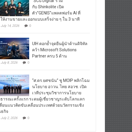
“SCG Digital”ร่วม
กับ Shinkolite เปิด
ตัว”GENIS”แพลตฟอร์ม AI ที่
ให้งานขายและออกแบบเสร็จง่าย ๆ ใน 3 นาที
July 14, 2026
0
UIH ตอกย้ำจุดยืนผู้นำด้านดิจิทัล
คว้า Microsoft Solutions
Partner ครบ 5 ด้าน
July 8, 2026
0
“ศ.ดร.ยศชนัน” ชู MOIP พลิกโฉม
นโยบาย อววน. ไทย สอวช. เปิด
เวทีประชุมวิชาการนโยบาย
ธารณะครั้งแรก ระดมผู้เชี่ยวชาญระดับโลกแลก
ลี่ยนแนวคิดขับเคลื่อนประเทศด้วยนวัตกรรมเชิง
นธกิจ
July 2, 2026
0