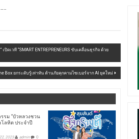
—–
5” เปิดเวที “SMART ENTREPRENEURS ขับเคลื่อนธุรกิจ ด้วย
he Box ยกระดับรู้เท่าทัน ต้านภัยคุกคามไซเบอร์จาก AI ยุคใหม่
จกรรม “บัวหลวงชวน
คโลหิต ประจำปี
22, 2023
admin
0