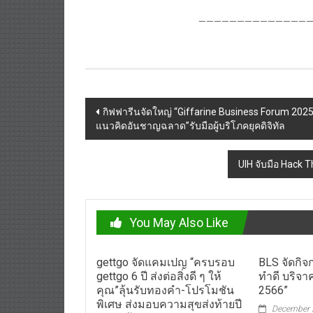
———————————————
Post
กิฟฟารีนจัดใหญ่ “Giffarine Business Forum 202
แนวคิดอันชาญฉลาด”รับมือผู้บริโภคยุคดิจิทัล
navigation
UIH จับมือ Hack T
You May Also Like
gettgo จัดแคมเปญ “ครบรอบ
BLS จัดกิ
gettgo 6 ปี ส่งต่อสิ่งดี ๆ ให้
ทำดี บริจา
คุณ”ลุ้นรับทองคำ-โปรโมชัน
2566”
พิเศษ ส่งมอบความสุขส่งท้ายปี
December 