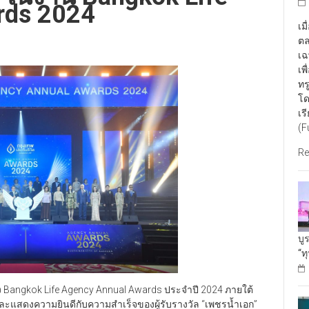
rds 2024
เม
ตล
เฉ
เพ
ทร
โด
เร
(F
Re
บู
“ท
อง Bangkok Life Agency Annual Awards ประจำปี 2024 ภายใต้
ติและแสดงความยินดีกับความสำเร็จของผู้รับรางวัล “เพชรน้ำเอก”