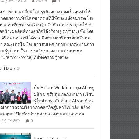
August 2, 2026
admin
0
ื่อ AI เข้ามาเปลี่ยนโลกธุรกิจอย่างรวดเร็วจนทำให้
าดแรงงานทั่วโลกขาดคนที่มีทักษะแห่งอนาคต โดย
พาะคนที่สามารถเรียนรู้ ปรับตัว และประยุกต์ใช้ AI
ื่อสร้างผลลัพธ์ทางธุรกิจได้จริง ทรู คอร์ปอเรชั่น โดย
ู ดิจิทัล อคาเดมี ได้ร่วมมือกับ มหาวิทยาลัยศรีปทุม
ย คณะเทคโนโลยีสารสนเทศ ออกแบบกระบวนการ
ียนรู้รูปแบบใหม่ เร่งสร้างแรงงานแห่งอนาคต
uture Workforce) ที่มีทั้งความรู้ ทักษะ
ad More
ปั้น Future Workforce ยุค AI…ทรู
ผนึก ม.ศรีปทุม ออกแบบการเรียน
รู้ใหม่ ยกระดับทักษะ AI รอบด้าน
รณาการความรู้จากภาคธุรกิจสู่มหาวิทยาลัย สร้าง
ุนมนุษย์” ปิดช่องว่างตลาดแรงงานแห่งอนาคต
July 24, 2026
0