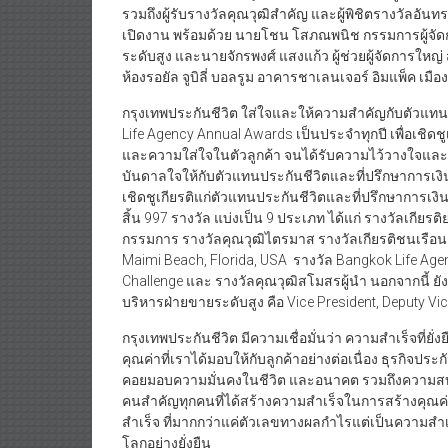
รวมถึงผู้รับรางวัลคุณวุฒิสำคัญ และผู้พิชิตรางวัลอั
เปิดงาน พร้อมด้วย นายโชน โสภณพนิช กรรมการผู้จั
ระดับสูง และนายจักรพงศ์ แสงแก้ว ผู้ช่วยผู้จัดการใ
ห้องรอยัล จูบิลี่ บอลรูม อาคารชาเลนเจอร์ อิมแพ็ค เมืองท
กรุงเทพประกันชีวิต ใส่ใจและให้ความสำคัญกับตัวแทนป
Life Agency Annual Awards เป็นประจำทุกปี เพื่อเชิดชู
และความใส่ใจในตัวลูกค้า จนได้รับความไว้วางใจแล
บันดาลใจให้กับตัวแทนประกันชีวิตและที่ปรึกษาการเง
เชิดชูเกียรติแก่ตัวแทนประกันชีวิตและที่ปรึกษาการเงิน
สิ้น 997 รางวัล แบ่งเป็น 9 ประเภท ได้แก่ รางวัลเกีย
กรรมการ รางวัลคุณวุฒิไตรมาส รางวัลเกียรติชนเรือน
Maimi Beach, Florida, USA รางวัล Bangkok Life Age
Challenge และ รางวัลคุณวุฒิสโมสรผู้นำ นอกจากนี้ ยั
บริหารฝ่ายขายระดับสูง คือ Vice President, Deputy Vic
กรุงเทพประกันชีวิต มีความเชื่อมั่นว่า ความสำเร็จที่ย
คุณค่าที่เราได้มอบให้กับลูกค้าอย่างต่อเนื่อง ธุรกิจ
คอยมอบความมั่นคงในชีวิต และอนาคต รวมถึงความสบายใ
คนสำคัญทุกคนที่ได้สร้างความสำเร็จในการสร้างคุณค่า
สำเร็จ ที่มากกว่าแค่ตัวเลขทางผลกำไรแต่เป็นความส
โลกอย่างยั่งยืน