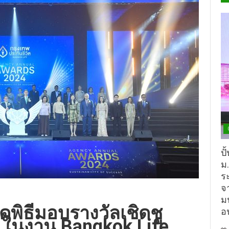
ปั
ม
ร
จ
ม
ัดพิธีมอบรางวัลเชิดชู
อ
ย ในงาน Bangkok Life