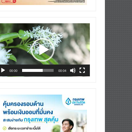
deo
ayer
00:00
00:04