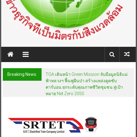
Breaking News:
TOA เดินหน้า Green Mission จับมือมูลนิธิแม่
ฟ้าหลวงฯ ฟื้นฟูผืนป่า สร้างแหล่งดูดซับ
คาร์บอน ยกระดับคุณภาพชีวิตชุมชน สู่เป้า
หมาย Net Zero 2050