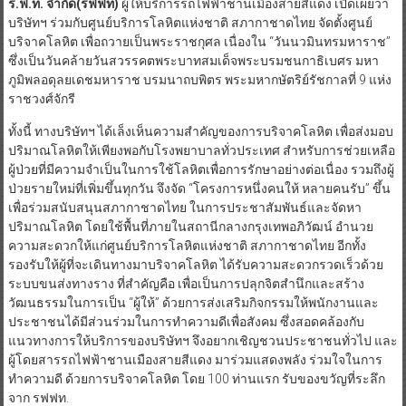
ร.ฟ.ท. จำกัด(รฟฟท)
ผู้ให้บริการรถไฟฟ้าชานเมืองสายสีแดง เปิดเผยว่า
บริษัทฯ ร่วมกับศูนย์บริการโลหิตแห่งชาติ สภากาชาดไทย จัดตั้งศูนย์
บริจาคโลหิต เพื่อถวายเป็นพระราชกุศล เนื่องใน “วันนวมินทรมหาราช”
ซึ่งเป็นวันคล้ายวันสวรรคตพระบาทสมเด็จพระบรมชนกาธิเบศร มหา
ภูมิพลอดุลยเดชมหาราช บรมนาถบพิตร พระมหากษัตริย์รัชกาลที่ 9 แห่ง
ราชวงศ์จักรี
ทั้งนี้ ทางบริษัทฯ ได้เล็งเห็นความสำคัญของการบริจาคโลหิต เพื่อส่งมอบ
ปริมาณโลหิตให้เพียงพอกับโรงพยาบาลทั่วประเทศ สำหรับการช่วยเหลือ
ผู้ป่วยที่มีความจำเป็นในการใช้โลหิตเพื่อการรักษาอย่างต่อเนื่อง รวมถึงผู้
ป่วยรายใหม่ที่เพิ่มขึ้นทุกวัน จึงจัด “โครงการหนึ่งคนให้ หลายคนรับ” ขึ้น
เพื่อร่วมสนับสนุนสภากาชาดไทย ในการประชาสัมพันธ์และจัดหา
ปริมาณโลหิต โดยใช้พื้นที่ภายในสถานีกลางกรุงเทพอภิวัฒน์ อำนวย
ความสะดวกให้แก่ศูนย์บริการโลหิตแห่งชาติ สภากาชาดไทย อีกทั้ง
รองรับให้ผู้ที่จะเดินทางมาบริจาคโลหิต ได้รับความสะดวกรวดเร็วด้วย
ระบบขนส่งทางราง ที่สำคัญคือ เพื่อเป็นการปลุกจิตสำนึกและสร้าง
วัฒนธรรมในการเป็น “ผู้ให้” ด้วยการส่งเสริมกิจกรรมให้พนักงานและ
ประชาชนได้มีส่วนร่วมในการทำความดีเพื่อสังคม ซึ่งสอดคล้องกับ
แนวทางการให้บริการของบริษัทฯ จึงอยากเชิญชวนประชาชนทั่วไป และ
ผู้โดยสารรถไฟฟ้าชานเมืองสายสีแดง มาร่วมแสดงพลัง ร่วมใจในการ
ทำความดี ด้วยการบริจาคโลหิต โดย 100 ท่านแรก รับของขวัญที่ระลึก
จาก รฟฟท.