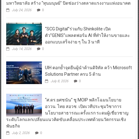
มหาวิทยาลัย สร้าง “ทุนมนุษย์” ปิดช่องว่างตลาดแรงงานแห่งอนาคต
July 24, 2026
0
“SCG Digital”ร่วมกับ Shinkolite เปิด
ตัว”GENIS”แพลตฟอร์ม AI ที่ทำให้งานขายและ
ออกแบบเสร็จง่าย ๆ ใน 3 นาที
July 14, 2026
0
UIH ตอกย้ำจุดยืนผู้นำด้านดิจิทัล คว้า Microsoft
Solutions Partner ครบ 5 ด้าน
July 8, 2026
0
“ศ.ดร.ยศชนัน” ชู MOIP พลิกโฉมนโยบาย
อววน. ไทย สอวช. เปิดเวทีประชุมวิชาการ
นโยบายสาธารณะครั้งแรก ระดมผู้เชี่ยวชาญ
ระดับโลกแลกเปลี่ยนแนวคิดขับเคลื่อนประเทศด้วยนวัตกรรมเชิง
พันธกิจ
July 2, 2026
0