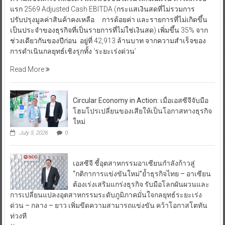
แรก 2569 Adjusted Cash EBITDA (กระแสเงินสดที่ไม่รวมการ
ปรับปรุงมูลค่าสินค้าคงเหลือ การด้อยค่า และรายการที่ไม่เกิดขึ้น
เป็นประจำของธุรกิจที่เป็นรายการที่ไม่ใช่เงินสด) เพิ่มขึ้น 35% จาก
ช่วงเดียวกันของปีก่อน อยู่ที่ 42,913 ล้านบาท จากความสำเร็จของ
การดำเนินกลยุทธ์เชิงรุกทั้ง ‘ระยะเร่งด่วน’
Read More
Circular Economy in Action: เมื่อเอสซีจีจับมือ
โฮมโปรเปลี่ยนของเสียให้เป็นโอกาสทางธุรกิจ
ใหม่
July 5, 2026
0
เอสซีจี ชี้อุตสาหกรรมอาเซียนกำลังก้าวสู่
“กติกาการแข่งขันใหม่”ย้ำธุรกิจไทย – อาเซียน
ต้องเร่งเสริมแกร่งธุรกิจ รับมือโลกผันผวนและ
การเปลี่ยนแปลงอุตสาหกรรมระดับภูมิภาคมั่นใจกลยุทธ์ระยะเร่ง
ด่วน – กลาง – ยาว เพิ่มขีดความสามารถแข่งขัน คว้าโอกาสโตทัน
ท่วงที