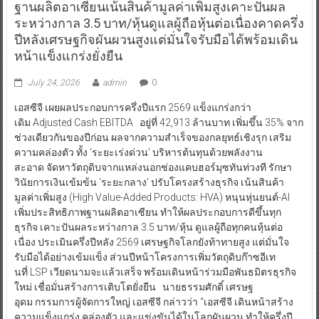
ฐานผลิตอาเซียนเน้นสินค้ามูลค่าเพิ่มสูงเคาะปันผล
ระหว่างกาล 3.5 บาท/หุ้นดูแลผู้ถือหุ้นต่อเนื่องคาดครึ่ง
ปีหลังเศรษฐกิจผันผวนสูงแต่มั่นใจรับมือได้พร้อมเดิน
หน้าแข็งแกร่งยั่งยืน
July 24, 2026
admin
0
เอสซีจี เผยผลประกอบการครึ่งปีแรก 2569 แข็งแกร่งกว่า
เดิม Adjusted Cash EBITDA อยู่ที่ 42,913 ล้านบาท เพิ่มขึ้น 35% จาก
ช่วงเดียวกันของปีก่อน ผลจากความสำเร็จของกลยุทธ์เชิงรุก เสริม
ความคล่องตัว ทั้ง ‘ระยะเร่งด่วน’ บริหารต้นทุนด้วยพลังงาน
สะอาด จัดหาวัตถุดิบจากแหล่งนอกช่องแคบฮอร์มุซทันท่วงที รักษา
วินัยการเงินเข้มข้น ‘ระยะกลาง’ ปรับโครงสร้างธุรกิจ เน้นสินค้า
มูลค่าเพิ่มสูง (High Value-Added Products: HVA) หนุนหุ่นยนต์-AI
เพิ่มประสิทธิภาพฐานผลิตอาเซียน ทำให้ผลประกอบการดีขึ้นทุก
ธุรกิจ เคาะปันผลระหว่างกาล 3.5 บาท/หุ้น ดูแลผู้ถือทุกคนหุ้นต่อ
เนื่อง ประเมินครึ่งปีหลัง 2569 เศรษฐกิจโลกยังท้าทายสูง แต่มั่นใจ
รับมือได้อย่างเข้มแข็ง ส่วนปีหน้าโครงการเพิ่มวัตถุดิบก๊าซอีเท
นที่ LSP เวียดนามจะแล้วเสร็จ พร้อมเดินหน้าร่วมมือพันธมิตรธุรกิจ
ใหม่ เชื่อมั่นสร้างการเติบโตยั่งยืน นายธรรมศักดิ์ เศรษฐ
อุดม กรรมการผู้จัดการใหญ่ เอสซีจี กล่าวว่า “เอสซีจี เดินหน้าสร้าง
ความแข็งแกร่ง คล่องตัว และแข่งขันได้ในโลกผันผวน ทำให้ครึ่งปี