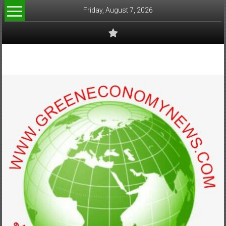
Skip
Friday, August 7, 2026
to
content
www.greeneconomynews.com
สื่อ
สำหรับ
ธุรกิจ
สี
เขียว