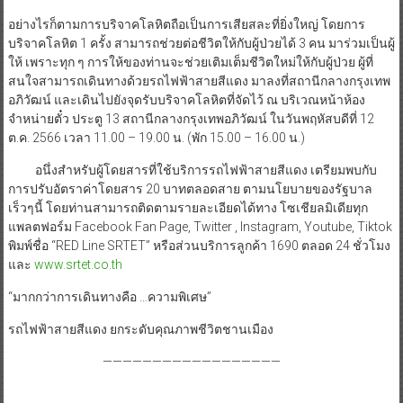
อย่างไรก็ตามการบริจาคโลหิตถือเป็นการเสียสละที่ยิ่งใหญ่ โดยการ
บริจาคโลหิต 1 ครั้ง สามารถช่วยต่อชีวิตให้กับผู้ป่วยได้ 3 คน มาร่วมเป็นผู้
ให้ เพราะทุก ๆ การให้ของท่านจะช่วยเติมเต็มชีวิตใหม่ให้กับผู้ป่วย ผู้ที่
สนใจสามารถเดินทางด้วยรถไฟฟ้าสายสีแดง มาลงที่สถานีกลางกรุงเทพ
อภิวัฒน์ และเดินไปยังจุดรับบริจาคโลหิตที่จัดไว้ ณ บริเวณหน้าห้อง
จำหน่ายตั๋ว ประตู 13 สถานีกลางกรุงเทพอภิวัฒน์ ในวันพฤหัสบดีที่ 12
ต.ค. 2566 เวลา 11.00 – 19.00 น. (พัก 15.00 – 16.00 น.)
อนึ่งสำหรับผู้โดยสารที่ใช้บริการรถไฟฟ้าสายสีแดง เตรียมพบกับ
การปรับอัตราค่าโดยสาร 20 บาทตลอดสาย ตามนโยบายของรัฐบาล
เร็วๆนี้ โดยท่านสามารถติดตามรายละเอียดได้ทาง โซเชียลมิเดียทุก
แพลตฟอร์ม Facebook Fan Page, Twitter , Instagram, Youtube, Tiktok
พิมพ์ชื่อ “RED Line SRTET” หรือส่วนบริการลูกค้า 1690 ตลอด 24 ชั่วโมง
และ
www.srtet.co.th
“มากกว่าการเดินทางคือ …ความพิเศษ”
รถไฟฟ้าสายสีแดง ยกระดับคุณภาพชีวิตชานเมือง
——————————————————