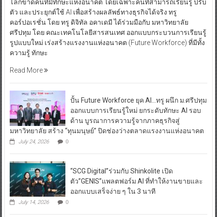
โลกขาดคนที่มีทักษะแห่งอนาคต โดยเฉพาะคนที่สามารถเรียนรู้ ปรับ
ตัว และประยุกต์ใช้ AI เพื่อสร้างผลลัพธ์ทางธุรกิจได้จริง ทรู
คอร์ปอเรชั่น โดย ทรู ดิจิทัล อคาเดมี ได้ร่วมมือกับ มหาวิทยาลัย
ศรีปทุม โดย คณะเทคโนโลยีสารสนเทศ ออกแบบกระบวนการเรียนรู้
รูปแบบใหม่ เร่งสร้างแรงงานแห่งอนาคต (Future Workforce) ที่มีทั้ง
ความรู้ ทักษะ
Read More
ปั้น Future Workforce ยุค AI…ทรู ผนึก ม.ศรีปทุม
ออกแบบการเรียนรู้ใหม่ ยกระดับทักษะ AI รอบ
ด้าน บูรณาการความรู้จากภาคธุรกิจสู่
มหาวิทยาลัย สร้าง “ทุนมนุษย์” ปิดช่องว่างตลาดแรงงานแห่งอนาคต
July 24, 2026
0
“SCG Digital”ร่วมกับ Shinkolite เปิด
ตัว”GENIS”แพลตฟอร์ม AI ที่ทำให้งานขายและ
ออกแบบเสร็จง่าย ๆ ใน 3 นาที
July 14, 2026
0