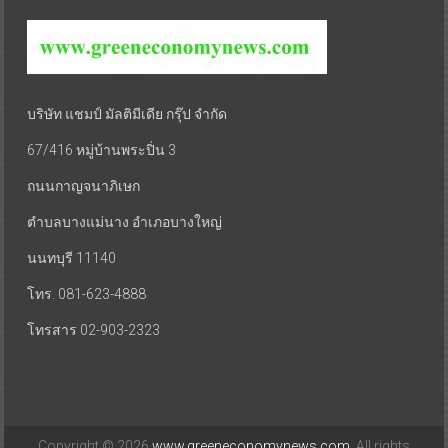
บริษัท แชมป์ มัลติมีเดีย กรุ๊ป จำกัด
67/416 หมู่บ้านพระปิ่น 3
ถนนกาญจนาภิเษก
ตำบลบางแม่นาง อำเภอบางใหญ่
นนทบุรี 11140
โทร. 081-623-4888
โทรสาร 02-903-2323
Copyright © 2026
www.greeneconomynews.com
. All rights