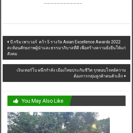
———————————–
Post
บี.กริม เพาเวอร์ คว้า 5 รางวัล Asian Excellence Awards 2022
สะท้อนศักยภาพผู้นำและธรรมาภิบาลที่ดี เพื่อสร้างความยั่งยืนให้แก่
navigation
สังคม
เงินเทอร์โบ ผนึกกำลัง เมืองไทยประกันชีวิต รุกตอบโจทย์ความ
ต้องการกลุ่มลูกค้าคนตัวเล็ก
You May Also Like