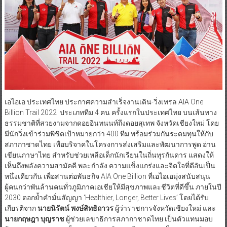
เอไอเอ ประเทศไทย ประกาศความสำเร็จงานเดิน-วิ่งเทรล AIA One
Billion Trail 2022 ประเภททีม 4 คน ครั้งแรกในประเทศไทย บนเส้นทาง
ธรรมชาติที่สวยงามจากดอยอินทนนท์ถึงดอยสุเทพ จังหวัดเชียงใหม่ โดย
มีนักวิ่งเข้าร่วมพิชิตเป้าหมายกว่า 400 ทีม พร้อมร่วมกันระดมทุนให้กับ
สภากาชาดไทย เพื่อบริจาคในโครงการส่งเสริมและพัฒนาการพูด อ่าน
เขียนภาษาไทย สำหรับช่วยเหลือเด็กนักเรียนในถิ่นทุรกันดาร แสดงให้
เห็นถึงพลังความสามัคคี พละกำลัง ความแข็งแกร่งและจิตใจที่ดีอันเป็น
หนึ่งเดียวกัน เพื่อสานต่อพันธกิจ AIA One Billion ที่เอไอเอมุ่งสนับสนุน
ผู้คนกว่าพันล้านคนทั่วภูมิภาคเอเชียให้มีสุขภาพและชีวิตที่ดีขึ้น ภายในปี
2030 ตอกย้ำคำมั่นสัญญา ‘Healthier, Longer, Better Lives’ โดยได้รับ
เกียรติจาก
นายนิรัตน์ พงษ์สิทธิถาวร
ผู้ว่าราชการจังหวัดเชียงใหม่ และ
นายกฤษฎา บุญราช
ผู้ช่วยเลขาธิการสภากาชาดไทย เป็นตัวแทนมอบ