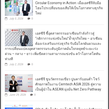
Circular Economy in Action: เมื่อเอสซีจีจับมือ
โฮมโปรเปลี่ยนของเสียให้เป็นโอกาสทางธุรกิจ
ใหม่
July 5, 2026
0
เอสซีจี ชี้อุตสาหกรรมอาเซียนกำลังก้าวสู่
“กติกาการแข่งขันใหม่”ย้ำธุรกิจไทย – อาเซียน
ต้องเร่งเสริมแกร่งธุรกิจ รับมือโลกผันผวนและ
การเปลี่ยนแปลงอุตสาหกรรมระดับภูมิภาคมั่นใจกลยุทธ์ระยะเร่ง
ด่วน – กลาง – ยาว เพิ่มขีดความสามารถแข่งขัน คว้าโอกาสโตทัน
ท่วงที
July 2, 2026
0
เอสซีจี ชูนวัตกรรมเขียว ปูนคาร์บอนต่ำ โชว์
ศักยภาพในงาน Cemtech ASIA 2026 สู่ความ
เป็นผู้นำใน ASEAN มุ่งมั่น Net Zero Pathway
June 29, 2026
0