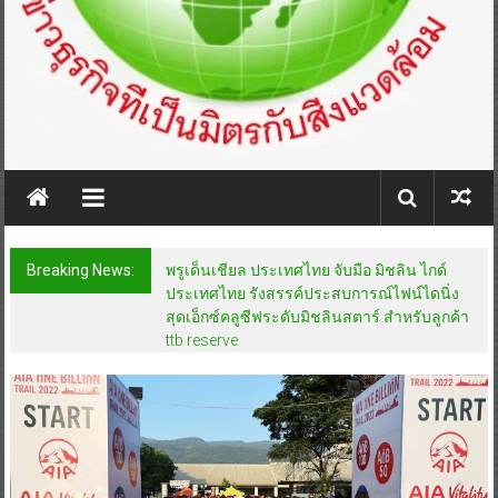
Breaking News:
พรูเด็นเชียล ประเทศไทย จับมือ มิชลิน ไกด์
ประเทศไทย รังสรรค์ประสบการณ์ไฟน์ไดนิ่ง
สุดเอ็กซ์คลูซีฟระดับมิชลินสตาร์ สำหรับลูกค้า
ttb reserve