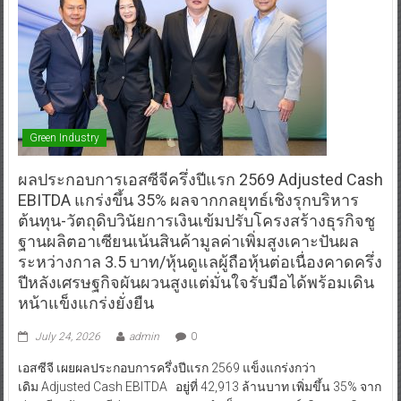
Green Industry
ผลประกอบการเอสซีจีครึ่งปีแรก 2569 Adjusted Cash
EBITDA แกร่งขึ้น 35% ผลจากกลยุทธ์เชิงรุกบริหาร
ต้นทุน-วัตถุดิบวินัยการเงินเข้มปรับโครงสร้างธุรกิจชู
ฐานผลิตอาเซียนเน้นสินค้ามูลค่าเพิ่มสูงเคาะปันผล
ระหว่างกาล 3.5 บาท/หุ้นดูแลผู้ถือหุ้นต่อเนื่องคาดครึ่ง
ปีหลังเศรษฐกิจผันผวนสูงแต่มั่นใจรับมือได้พร้อมเดิน
หน้าแข็งแกร่งยั่งยืน
July 24, 2026
admin
0
เอสซีจี เผยผลประกอบการครึ่งปีแรก 2569 แข็งแกร่งกว่า
เดิม Adjusted Cash EBITDA อยู่ที่ 42,913 ล้านบาท เพิ่มขึ้น 35% จาก