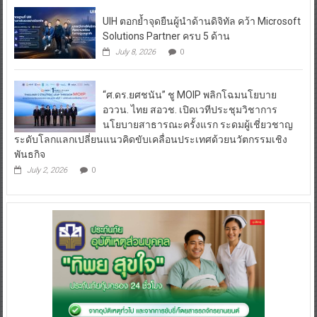
UIH ตอกย้ำจุดยืนผู้นำด้านดิจิทัล คว้า Microsoft
Solutions Partner ครบ 5 ด้าน
July 8, 2026
0
“ศ.ดร.ยศชนัน” ชู MOIP พลิกโฉมนโยบาย
อววน. ไทย สอวช. เปิดเวทีประชุมวิชาการ
นโยบายสาธารณะครั้งแรก ระดมผู้เชี่ยวชาญ
ระดับโลกแลกเปลี่ยนแนวคิดขับเคลื่อนประเทศด้วยนวัตกรรมเชิง
พันธกิจ
July 2, 2026
0