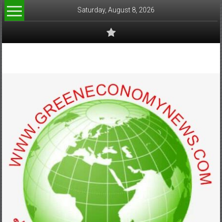
Skip
Saturday, August 8, 2026
to
content
www.greeneconomynews.com
สื่อ
สำหรับ
ธุรกิจ
สี
เขียว