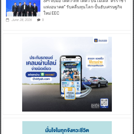
SPI จับมือ โตคิว-สห โตคิว ปั้นโมเดล “ศรีราชา
แห่งอนาคต” รับคลื่นทุนโลก-ปั้นฮับเศรษฐกิจ
ใหม่ EEC
June 28, 2026
0