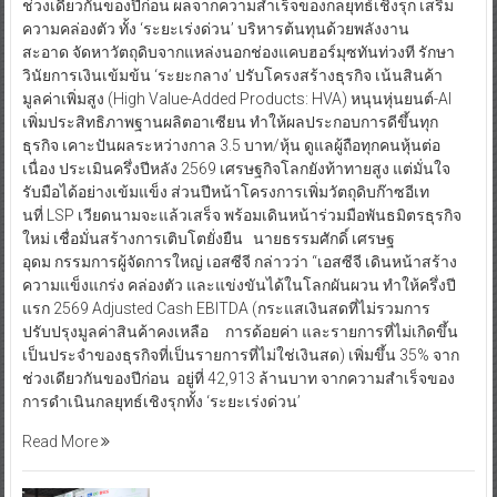
ช่วงเดียวกันของปีก่อน ผลจากความสำเร็จของกลยุทธ์เชิงรุก เสริม
ความคล่องตัว ทั้ง ‘ระยะเร่งด่วน’ บริหารต้นทุนด้วยพลังงาน
สะอาด จัดหาวัตถุดิบจากแหล่งนอกช่องแคบฮอร์มุซทันท่วงที รักษา
วินัยการเงินเข้มข้น ‘ระยะกลาง’ ปรับโครงสร้างธุรกิจ เน้นสินค้า
มูลค่าเพิ่มสูง (High Value-Added Products: HVA) หนุนหุ่นยนต์-AI
เพิ่มประสิทธิภาพฐานผลิตอาเซียน ทำให้ผลประกอบการดีขึ้นทุก
ธุรกิจ เคาะปันผลระหว่างกาล 3.5 บาท/หุ้น ดูแลผู้ถือทุกคนหุ้นต่อ
เนื่อง ประเมินครึ่งปีหลัง 2569 เศรษฐกิจโลกยังท้าทายสูง แต่มั่นใจ
รับมือได้อย่างเข้มแข็ง ส่วนปีหน้าโครงการเพิ่มวัตถุดิบก๊าซอีเท
นที่ LSP เวียดนามจะแล้วเสร็จ พร้อมเดินหน้าร่วมมือพันธมิตรธุรกิจ
ใหม่ เชื่อมั่นสร้างการเติบโตยั่งยืน นายธรรมศักดิ์ เศรษฐ
อุดม กรรมการผู้จัดการใหญ่ เอสซีจี กล่าวว่า “เอสซีจี เดินหน้าสร้าง
ความแข็งแกร่ง คล่องตัว และแข่งขันได้ในโลกผันผวน ทำให้ครึ่งปี
แรก 2569 Adjusted Cash EBITDA (กระแสเงินสดที่ไม่รวมการ
ปรับปรุงมูลค่าสินค้าคงเหลือ การด้อยค่า และรายการที่ไม่เกิดขึ้น
เป็นประจำของธุรกิจที่เป็นรายการที่ไม่ใช่เงินสด) เพิ่มขึ้น 35% จาก
ช่วงเดียวกันของปีก่อน อยู่ที่ 42,913 ล้านบาท จากความสำเร็จของ
การดำเนินกลยุทธ์เชิงรุกทั้ง ‘ระยะเร่งด่วน’
Read More