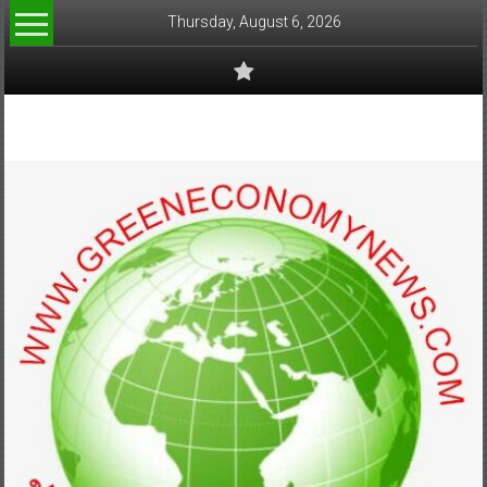
Skip
Thursday, August 6, 2026
to
content
www.greeneconomynews.com
สื่อ
สำหรับ
ธุรกิจ
สี
เขียว