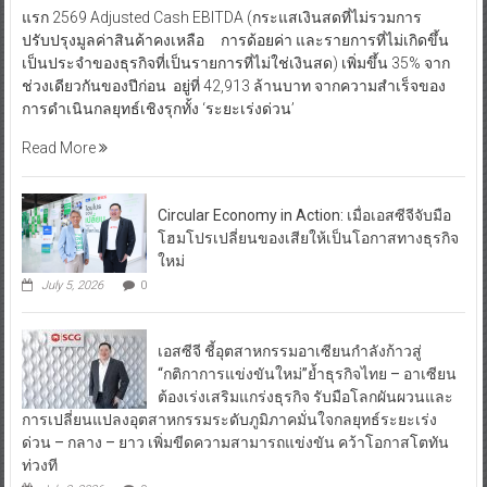
แรก 2569 Adjusted Cash EBITDA (กระแสเงินสดที่ไม่รวมการ
ปรับปรุงมูลค่าสินค้าคงเหลือ การด้อยค่า และรายการที่ไม่เกิดขึ้น
เป็นประจำของธุรกิจที่เป็นรายการที่ไม่ใช่เงินสด) เพิ่มขึ้น 35% จาก
ช่วงเดียวกันของปีก่อน อยู่ที่ 42,913 ล้านบาท จากความสำเร็จของ
การดำเนินกลยุทธ์เชิงรุกทั้ง ‘ระยะเร่งด่วน’
Read More
Circular Economy in Action: เมื่อเอสซีจีจับมือ
โฮมโปรเปลี่ยนของเสียให้เป็นโอกาสทางธุรกิจ
ใหม่
July 5, 2026
0
เอสซีจี ชี้อุตสาหกรรมอาเซียนกำลังก้าวสู่
“กติกาการแข่งขันใหม่”ย้ำธุรกิจไทย – อาเซียน
ต้องเร่งเสริมแกร่งธุรกิจ รับมือโลกผันผวนและ
การเปลี่ยนแปลงอุตสาหกรรมระดับภูมิภาคมั่นใจกลยุทธ์ระยะเร่ง
ด่วน – กลาง – ยาว เพิ่มขีดความสามารถแข่งขัน คว้าโอกาสโตทัน
ท่วงที