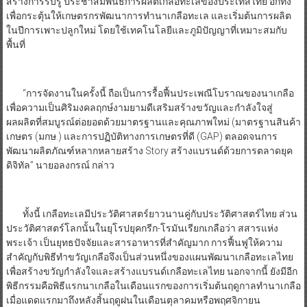
สร้างการรับรู้ ประชาสัมพันธ์การผลิตเกลือทะเลของประเทสไทย อีกทั้ง
เพื่อกระตุ้นให้เกษตรกรพัฒนาการทำนาเกลือทะเล และเริ่มต้นการผลิต
ในปีการเพาะปลูกใหม่ โดยใช้เทคโนโลยีและภูมิปัญญาที่เหมาะสมกับ
พื้นที่
“การจัดงานในครั้งนี้ ถือเป็นการรื้อฟื้นประเพณีโบราณของนาเกลือ
เพื่อความเป็นศิริมงคลฤกษ์งามยามดีเสริมสร้างขวัญและกำลังใจสู่
ผลผลิตที่สมบูรณ์ต่อยอดด้วยมาตรฐานและคุณภาพใหม่ (มาตรฐานสินค้า
เกษตร (มกษ.) และการปฏิบัติทางการเกษตรที่ดี (GAP) ตลอดจนการ
พัฒนาผลิตภัณฑ์หลากหลายสร้าง Story สร้างแบรนด์ด้วยการตลาดยุค
ดิจิทัล” นายอลงกรณ์ กล่าว
ทั้งนี้ เกลือทะเลมีประวัติศาสตร์ยาวนานคู่กับประวัติศาสตร์ไทย ส่วน
ประวัติศาสตร์โลกนั้นในยุโรปยุคกรีก-โรมันเรียกเกลือว่า สสารแห่ง
พระเจ้า เป็นยุทธปัจจัยและสารอาหารที่สำคัญมาก การฟื้นฟูให้ความ
สำคัญกับพิธีทำขวัญเกลือจึงเป็นส่วนหนึ่งของแผนพัฒนาเกลือทะเลไทย
เพื่อสร้างขวัญกำลังใจและสร้างแบรนด์เกลือทะเลไทย นอกจากนี้ ยังมีอีก
พิธีกรรมคือพิธีแรกนาเกลือในเดือนแรกของการเริ่มต้นฤดูกาลทำนาเกลือ
เมื่อแดดแรกมาถึงหลังสิ้นฤดูฝนในเดือนตุลาคมหรือพฤศจิกายน