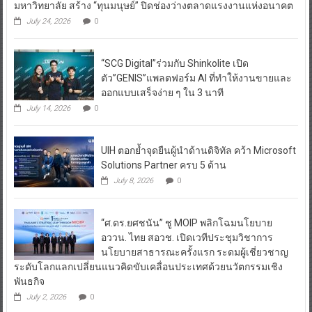
มหาวิทยาลัย สร้าง “ทุนมนุษย์” ปิดช่องว่างตลาดแรงงานแห่งอนาคต
July 24, 2026
0
“SCG Digital”ร่วมกับ Shinkolite เปิด
ตัว”GENIS”แพลตฟอร์ม AI ที่ทำให้งานขายและ
ออกแบบเสร็จง่าย ๆ ใน 3 นาที
July 14, 2026
0
UIH ตอกย้ำจุดยืนผู้นำด้านดิจิทัล คว้า Microsoft
Solutions Partner ครบ 5 ด้าน
July 8, 2026
0
“ศ.ดร.ยศชนัน” ชู MOIP พลิกโฉมนโยบาย
อววน. ไทย สอวช. เปิดเวทีประชุมวิชาการ
นโยบายสาธารณะครั้งแรก ระดมผู้เชี่ยวชาญ
ระดับโลกแลกเปลี่ยนแนวคิดขับเคลื่อนประเทศด้วยนวัตกรรมเชิง
พันธกิจ
July 2, 2026
0