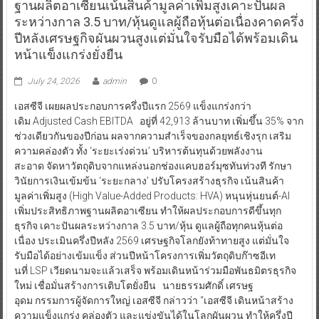
ฐานผลิตอาเซียนเน้นสินค้ามูลค่าเพิ่มสูงเคาะปันผล
ระหว่างกาล 3.5 บาท/หุ้นดูแลผู้ถือหุ้นต่อเนื่องคาดครึ่ง
ปีหลังเศรษฐกิจผันผวนสูงแต่มั่นใจรับมือได้พร้อมเดิน
หน้าแข็งแกร่งยั่งยืน
July 24, 2026
admin
0
เอสซีจี เผยผลประกอบการครึ่งปีแรก 2569 แข็งแกร่งกว่า
เดิม Adjusted Cash EBITDA อยู่ที่ 42,913 ล้านบาท เพิ่มขึ้น 35% จาก
ช่วงเดียวกันของปีก่อน ผลจากความสำเร็จของกลยุทธ์เชิงรุก เสริม
ความคล่องตัว ทั้ง ‘ระยะเร่งด่วน’ บริหารต้นทุนด้วยพลังงาน
สะอาด จัดหาวัตถุดิบจากแหล่งนอกช่องแคบฮอร์มุซทันท่วงที รักษา
วินัยการเงินเข้มข้น ‘ระยะกลาง’ ปรับโครงสร้างธุรกิจ เน้นสินค้า
มูลค่าเพิ่มสูง (High Value-Added Products: HVA) หนุนหุ่นยนต์-AI
เพิ่มประสิทธิภาพฐานผลิตอาเซียน ทำให้ผลประกอบการดีขึ้นทุก
ธุรกิจ เคาะปันผลระหว่างกาล 3.5 บาท/หุ้น ดูแลผู้ถือทุกคนหุ้นต่อ
เนื่อง ประเมินครึ่งปีหลัง 2569 เศรษฐกิจโลกยังท้าทายสูง แต่มั่นใจ
รับมือได้อย่างเข้มแข็ง ส่วนปีหน้าโครงการเพิ่มวัตถุดิบก๊าซอีเท
นที่ LSP เวียดนามจะแล้วเสร็จ พร้อมเดินหน้าร่วมมือพันธมิตรธุรกิจ
ใหม่ เชื่อมั่นสร้างการเติบโตยั่งยืน นายธรรมศักดิ์ เศรษฐ
อุดม กรรมการผู้จัดการใหญ่ เอสซีจี กล่าวว่า “เอสซีจี เดินหน้าสร้าง
ความแข็งแกร่ง คล่องตัว และแข่งขันได้ในโลกผันผวน ทำให้ครึ่งปี