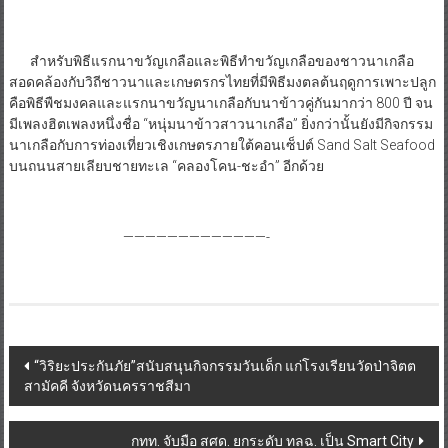
สำหรับพิธีแรกนาขวัญเกลือและพิธีทำขวัญเกลือของชาวนาเกลือ
สอดคล้องกับวิถีชาวนาและเกษตรกรไทยที่มีพิธีมงตลต้นฤดูการเพาะปลูก
คือพิธีพืชมงคลและแรกนาขวัญนาเกลือกับนาข้าวคู่กันมากว่า 800 ปี จน
มีเพลงฮิตเพลงหนึ่งชื่อ “หนุ่มนาข้าวสาวนาเกลือ” ยิ่งกว่านั้นยังมีกิจกรรม
นาเกลือกับการท่องเที่ยวเชิงเกษตรภายใต้คอนเซ็ปต์ Sand Salt Seafood
บนถนนสายเลียบชายทะเล “คลองโคน-ชะอำ” อีกด้วย
—————————————-
Post
“วิริยะประกันภัย”สนับสนุนกิจกรรมวันเด็ก แก่โรงเรียนวัดป่าจิตต
สามัคคี จังหวัดนครราชสีมา
navigation
กทท. จับมือ สศด. ยกระดับ ทลฉ. เป็น Smart City