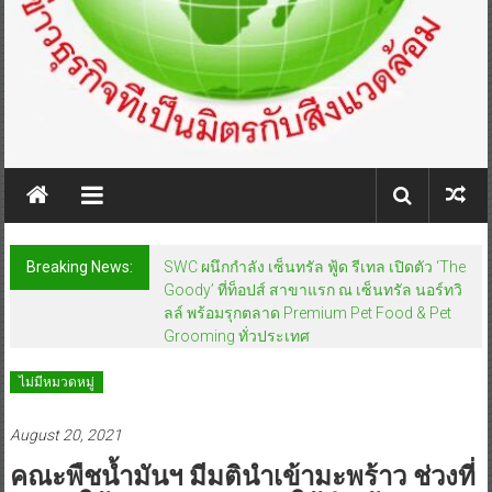
Breaking News:
SWC ผนึกกำลัง เซ็นทรัล ฟู้ด รีเทล เปิดตัว ‘The
Goody’ ที่ท็อปส์ สาขาแรก ณ เซ็นทรัล นอร์ทวิ
ลล์ พร้อมรุกตลาด Premium Pet Food & Pet
Grooming ทั่วประเทศ
ไม่มีหมวดหมู่
August 20, 2021
คณะพืชน้ำมันฯ มีมตินำเข้ามะพร้าว ช่วงที่