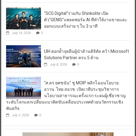
“SCG Digital”ร่วมกับ Shinkolite เปิด
ตัว”GENIS”แพลตฟอร์ม AI ที่ทำให้งานขายและ
ออกแบบเสร็จง่าย ๆ ใน 3 นาที
July 14, 2026
0
UIH ตอกย้ำจุดยืนผู้นำด้านดิจิทัล คว้า Microsoft
Solutions Partner ครบ 5 ด้าน
July 8, 2026
0
“ศ.ดร.ยศชนัน” ชู MOIP พลิกโฉมนโยบาย
อววน. ไทย สอวช. เปิดเวทีประชุมวิชาการ
นโยบายสาธารณะครั้งแรก ระดมผู้เชี่ยวชาญ
ระดับโลกแลกเปลี่ยนแนวคิดขับเคลื่อนประเทศด้วยนวัตกรรมเชิง
พันธกิจ
July 2, 2026
0