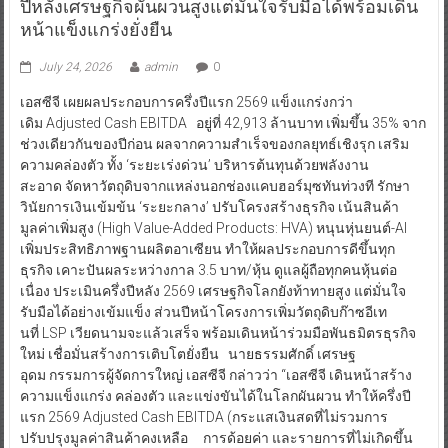
ปีหลังเศรษฐกิจผันผวนสูงแต่มั่นใจรับมือได้พร้อมเดิน
หน้าแข็งแกร่งยั่งยืน
July 24, 2026
admin
0
เอสซีจี เผยผลประกอบการครึ่งปีแรก 2569 แข็งแกร่งกว่า
เดิม Adjusted Cash EBITDA อยู่ที่ 42,913 ล้านบาท เพิ่มขึ้น 35% จาก
ช่วงเดียวกันของปีก่อน ผลจากความสำเร็จของกลยุทธ์เชิงรุก เสริม
ความคล่องตัว ทั้ง ‘ระยะเร่งด่วน’ บริหารต้นทุนด้วยพลังงาน
สะอาด จัดหาวัตถุดิบจากแหล่งนอกช่องแคบฮอร์มุซทันท่วงที รักษา
วินัยการเงินเข้มข้น ‘ระยะกลาง’ ปรับโครงสร้างธุรกิจ เน้นสินค้า
มูลค่าเพิ่มสูง (High Value-Added Products: HVA) หนุนหุ่นยนต์-AI
เพิ่มประสิทธิภาพฐานผลิตอาเซียน ทำให้ผลประกอบการดีขึ้นทุก
ธุรกิจ เคาะปันผลระหว่างกาล 3.5 บาท/หุ้น ดูแลผู้ถือทุกคนหุ้นต่อ
เนื่อง ประเมินครึ่งปีหลัง 2569 เศรษฐกิจโลกยังท้าทายสูง แต่มั่นใจ
รับมือได้อย่างเข้มแข็ง ส่วนปีหน้าโครงการเพิ่มวัตถุดิบก๊าซอีเท
นที่ LSP เวียดนามจะแล้วเสร็จ พร้อมเดินหน้าร่วมมือพันธมิตรธุรกิจ
ใหม่ เชื่อมั่นสร้างการเติบโตยั่งยืน นายธรรมศักดิ์ เศรษฐ
อุดม กรรมการผู้จัดการใหญ่ เอสซีจี กล่าวว่า “เอสซีจี เดินหน้าสร้าง
ความแข็งแกร่ง คล่องตัว และแข่งขันได้ในโลกผันผวน ทำให้ครึ่งปี
แรก 2569 Adjusted Cash EBITDA (กระแสเงินสดที่ไม่รวมการ
ปรับปรุงมูลค่าสินค้าคงเหลือ การด้อยค่า และรายการที่ไม่เกิดขึ้น