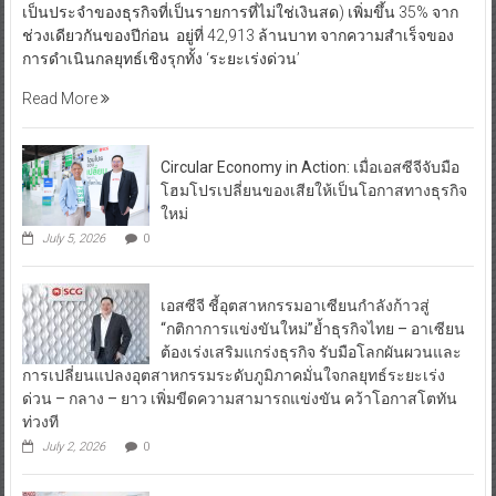
เป็นประจำของธุรกิจที่เป็นรายการที่ไม่ใช่เงินสด) เพิ่มขึ้น 35% จาก
ช่วงเดียวกันของปีก่อน อยู่ที่ 42,913 ล้านบาท จากความสำเร็จของ
การดำเนินกลยุทธ์เชิงรุกทั้ง ‘ระยะเร่งด่วน’
Read More
Circular Economy in Action: เมื่อเอสซีจีจับมือ
โฮมโปรเปลี่ยนของเสียให้เป็นโอกาสทางธุรกิจ
ใหม่
July 5, 2026
0
เอสซีจี ชี้อุตสาหกรรมอาเซียนกำลังก้าวสู่
“กติกาการแข่งขันใหม่”ย้ำธุรกิจไทย – อาเซียน
ต้องเร่งเสริมแกร่งธุรกิจ รับมือโลกผันผวนและ
การเปลี่ยนแปลงอุตสาหกรรมระดับภูมิภาคมั่นใจกลยุทธ์ระยะเร่ง
ด่วน – กลาง – ยาว เพิ่มขีดความสามารถแข่งขัน คว้าโอกาสโตทัน
ท่วงที
July 2, 2026
0