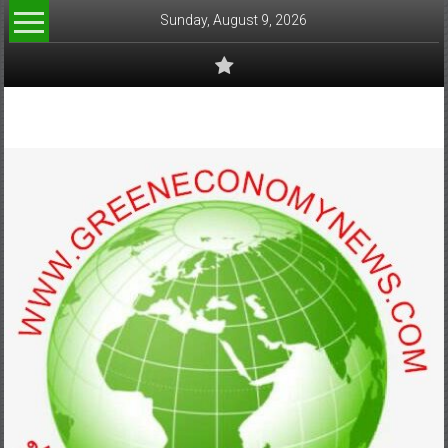
Skip
Sunday, August 9, 2026
to
content
www.greeneconomynews.com
สื่อ
สำหรับ
ธุรกิจ
สี
เขียว