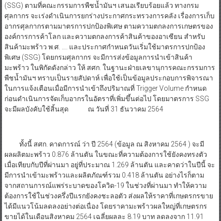
(SSG) ตามที่คณะกรรมการพืชน้ำมันฯ เสนอเรียบร้อยแล้ว ทางกรม
ศุลกากร จะเร่งดำเนินการยกร่างประกาศกระทรวงการคลัง เรื่องการเก็บ
อากรศุลกากรตามมาตรการปกป้องพิเศษ ตามความตกลงการเกษตรของ
องค์การการค้าโลก และความตกลงการค้าสินค้าของอาเซียน สำหรับ
สินค้ามะพร้าว พ.ศ. …. และประกาศกำหนดวันเริ่มใช้มาตรการปกป้อง
พิเศษ (SSG) โดยกรมศุลกากร จะมีการส่งข้อมูลการนำเข้าสินค้า
มะพร้าว ในพิกัดดังกล่าว ให้ สศก. ในฐานะฝ่ายเลขานุการคณะกรรมการ
พืชน้ำมันฯ ทราบเป็นรายสัปดาห์ เพื่อใช้เป็นข้อมูลประกอบการพิจารณา
ในการแจ้งเตือนเมื่อมีการนำเข้าถึงปริมาณที่ Trigger Volume กำหนด
ก่อนดำเนินการจัดเก็บอากรในอัตราที่เพิ่มขึ้นต่อไป โดยมาตรการ SSG
จะมีผลบังคับใช้สิ้นสุด ณ วันที่ 31 ธันวาคม 2564
ทั้งนี้ สศก. คาดการณ์ ว่า ปี 2564 (ข้อมูล ณ สิงหาคม 2564 ) จะมี
ผลผลิตมะพร้าว 0.876 ล้านตัน ในขณะที่ความต้องการใช้ยังคงทรงตัว
เมื่อเทียบกับปีที่ผ่านมา อยู่ที่ประมาณ 1.269 ล้านตัน และคาดว่าในปีนี้ จะ
มีการนำเข้ามะพร้าวและผลิตภัณฑ์รวม 0.418 ล้านตัน อย่างไรก็ตาม
จากสถานการณ์แพร่ระบาดของโควิด-19 ในช่วงที่ผ่านมา ทำให้ความ
ต้องการใช้ในช่วงครึ่งปีแรกยังคงชะลอตัว ส่งผลให้ราคาที่เกษตรกรขาย
ได้มีแนวโน้มลดลงอย่างต่อเนื่อง โดยราคามะพร้าวผลใหญ่ที่เกษตรกร
ขายได้ในเดือนสิงหาคม 2564 เฉลี่ยผลละ 8.19 บาท ลดลงจาก 11.91