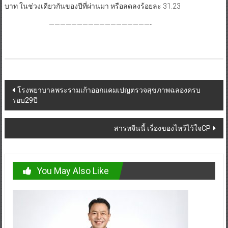
บาท ในช่วงเดียวกันของปีที่ผ่านมา หรือลดลงร้อยละ 31.23
——————————————————-
Post
โรงพยาบาลพระรามเก้าออกแคมเปญตรวจสุขภาพฉลองครบ
รอบ29ปี
navigation
สารทจีนนี้ เรื่องของไหว้ไว้ใจCP
You May Also Like