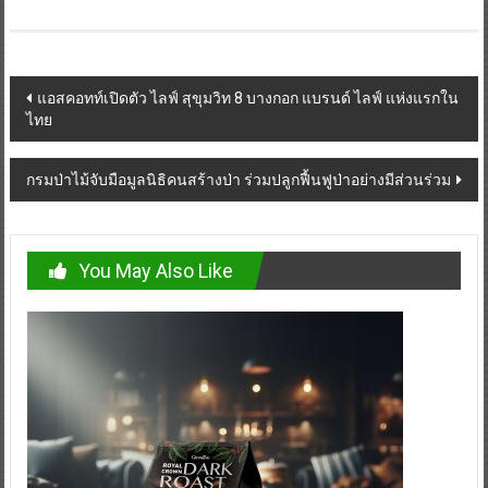
Post
แอสคอทท์เปิดตัว ไลฟ์ สุขุมวิท 8 บางกอก แบรนด์ ไลฟ์ แห่งแรกใน
ไทย
navigation
กรมป่าไม้จับมือมูลนิธิคนสร้างป่า ร่วมปลูกฟื้นฟูป่าอย่างมีส่วนร่วม
You May Also Like