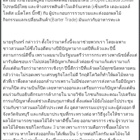
กิจกรรมแลกเปลี่ยนสินค้า(Barter Trade) มันแกวกับอาหารทะเล
นายจุรินทร์ กล่าวว่า ตั้งใจว่ามาครั้งนี้จะมาช่วยพวกเรา โดยเฉพาะ
ชาวสวนผลไม้ซึ่งในอดีตบางปีมีปัญหามาก แต่ปีที่แล้วและปีนี้
สถานการณ์ดีขึ้น เพราะผมมาเป็นรัฐมนตรีว่าการกระทรวงพาณิชย์ตั้งแต่
มารับผิดชอบเราไม่ปล่อยให้ปัญหาเกิดแล้วค่อยเข้ามาแก้แต่เรามาแก้
ตั้งแต่ต้นเรียกว่ามาตรการเชิงรุก ปีนี้ดีกว่าปีที่แล้วผลไม้ทุกชนิดหลายคน
กลัวว่าจะไม่รอดเพราะเศรษฐกิจโลกไม่ดี วิกฤติโควิดก็ทำให้ผลไม้หลาย
ตัวที่เราพึ่งตลาดส่งออกลำบากเพราะไม่มีช่องทางการส่งทางเรือมีปัญหา
ด่านก็ปิด สนามบินก็ปิด เลยหาทางออกและเตรียมการแก้ปัญหาตั้งแต่ต้น
ตนร่วมกับอธิบดีกรมการค้าภายใน นายวิชัย โภชนกิจและคณะไปเตรียม
การแก้ปัญหาตั้งแต่ช่วงเดือนกุมภาพันธ์ ตั้งแต่ผลไม้ยังไม่ออกไปประชุม
ร่วมกับชาวสวนผลไม้ทั่วประเทศ ล้ง อุตสาหกรรมแปรรูป และผู้ส่งออก ที่
จังหวัดจันทบุรี และกลับมาประชุมที่กระทรวงต่อ หาวิธีจูงใจให้ชาวสวน
ผลไม้สามารถขายผลไม้ได้ราคาดีขึ้นโดย ออกมาตรการ เช่น ผู้รวบรวม
ผลไม้ได้ชดเชยกิโลกรัมละ 3 บาท เพราะการรวมคือการซื้อผลไม้จาก
ชาวสวน หากใครส่งออกก็จะได้เพิ่มเป็น 5 บาทต่อกิโลกรัม ผลไม้จะได้
หมุนเวียนไม่เช่นนั้นจะต้องพึ่งพาตลาดคนไทยอย่างเดียว สิ่งที่เรา
พยายามคือทำให้ผลไม้ไทยข้ามชายแดนไปได้ แต่ด่านปิด เราต้องเจรจา