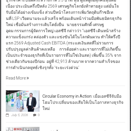
นที่ LSP เวียดนามจะแล้วเสร็จ พร้อมเดินหน้าร่วมมือพันธมิตรธุรกิจ
ใหม่ เชื่อมั่นสร้างการเติบโตยั่งยืน นายธรรมศักดิ์ เศรษฐ
อุดม กรรมการผู้จัดการใหญ่ เอสซีจี กล่าวว่า “เอสซีจี เดินหน้าสร้าง
ความแข็งแกร่ง คล่องตัว และแข่งขันได้ในโลกผันผวน ทำให้ครึ่งปี
แรก 2569 Adjusted Cash EBITDA (กระแสเงินสดที่ไม่รวมการ
ปรับปรุงมูลค่าสินค้าคงเหลือ การด้อยค่า และรายการที่ไม่เกิดขึ้น
เป็นประจำของธุรกิจที่เป็นรายการที่ไม่ใช่เงินสด) เพิ่มขึ้น 35% จาก
ช่วงเดียวกันของปีก่อน อยู่ที่ 42,913 ล้านบาท จากความสำเร็จของ
การดำเนินกลยุทธ์เชิงรุกทั้ง ‘ระยะเร่งด่วน’
Read More
Circular Economy in Action: เมื่อเอสซีจีจับมือ
โฮมโปรเปลี่ยนของเสียให้เป็นโอกาสทางธุรกิจ
ใหม่
July 5, 2026
0
เอสซีจี ชี้อุตสาหกรรมอาเซียนกำลังก้าวสู่
“กติกาการแข่งขันใหม่”ย้ำธุรกิจไทย – อาเซียน