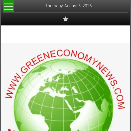
Skip
Thursday, August 6, 2026
to
content
www.greeneconomynews.com
สื่อ
สำหรับ
ธุรกิจ
สี
เขียว