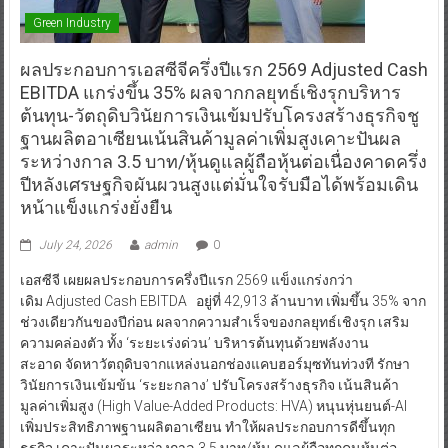
ผลประกอบการเอสซีจีครึ่งปีแรก 2569 Adjusted Cash
EBITDA แกร่งขึ้น 35% ผลจากกลยุทธ์เชิงรุกบริหาร
ต้นทุน-วัตถุดิบวินัยการเงินเข้มปรับโครงสร้างธุรกิจชู
ฐานผลิตอาเซียนเน้นสินค้ามูลค่าเพิ่มสูงเคาะปันผล
ระหว่างกาล 3.5 บาท/หุ้นดูแลผู้ถือหุ้นต่อเนื่องคาดครึ่ง
ปีหลังเศรษฐกิจผันผวนสูงแต่มั่นใจรับมือได้พร้อมเดิน
หน้าแข็งแกร่งยั่งยืน
July 24, 2026
admin
0
เอสซีจี เผยผลประกอบการครึ่งปีแรก 2569 แข็งแกร่งกว่า
เดิม Adjusted Cash EBITDA อยู่ที่ 42,913 ล้านบาท เพิ่มขึ้น 35% จาก
ช่วงเดียวกันของปีก่อน ผลจากความสำเร็จของกลยุทธ์เชิงรุก เสริม
ความคล่องตัว ทั้ง ‘ระยะเร่งด่วน’ บริหารต้นทุนด้วยพลังงาน
สะอาด จัดหาวัตถุดิบจากแหล่งนอกช่องแคบฮอร์มุซทันท่วงที รักษา
วินัยการเงินเข้มข้น ‘ระยะกลาง’ ปรับโครงสร้างธุรกิจ เน้นสินค้า
มูลค่าเพิ่มสูง (High Value-Added Products: HVA) หนุนหุ่นยนต์-AI
เพิ่มประสิทธิภาพฐานผลิตอาเซียน ทำให้ผลประกอบการดีขึ้นทุก
ธุรกิจ เคาะปันผลระหว่างกาล 3.5 บาท/หุ้น ดูแลผู้ถือทุกคนหุ้นต่อ
เนื่อง ประเมินครึ่งปีหลัง 2569 เศรษฐกิจโลกยังท้าทายสูง แต่มั่นใจ
รับมือได้อย่างเข้มแข็ง ส่วนปีหน้าโครงการเพิ่มวัตถุดิบก๊าซอีเท