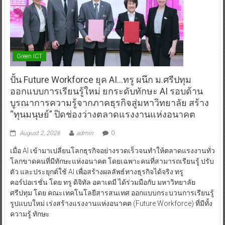
Green ICT
ปั้น Future Workforce ยุค AI…ทรู ผนึก ม.ศรีปทุม
ออกแบบการเรียนรู้ใหม่ ยกระดับทักษะ AI รอบด้าน
บูรณาการความรู้จากภาคธุรกิจสู่มหาวิทยาลัย สร้าง
“ทุนมนุษย์” ปิดช่องว่างตลาดแรงงานแห่งอนาคต
August 2, 2026
admin
0
เมื่อ AI เข้ามาเปลี่ยนโลกธุรกิจอย่างรวดเร็วจนทำให้ตลาดแรงงานทั่ว
โลกขาดคนที่มีทักษะแห่งอนาคต โดยเฉพาะคนที่สามารถเรียนรู้ ปรับ
ตัว และประยุกต์ใช้ AI เพื่อสร้างผลลัพธ์ทางธุรกิจได้จริง ทรู
คอร์ปอเรชั่น โดย ทรู ดิจิทัล อคาเดมี ได้ร่วมมือกับ มหาวิทยาลัย
ศรีปทุม โดย คณะเทคโนโลยีสารสนเทศ ออกแบบกระบวนการเรียนรู้
รูปแบบใหม่ เร่งสร้างแรงงานแห่งอนาคต (Future Workforce) ที่มีทั้ง
ความรู้ ทักษะ
Read More