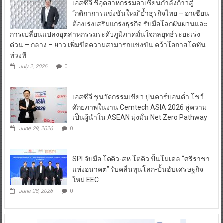
ต้องเร่งเสริมแกร่งธุรกิจ รับมือโลกผันผวนและ
การเปลี่ยนแปลงอุตสาหกรรมระดับภูมิภาคมั่นใจกลยุทธ์ระยะเร่ง
ด่วน – กลาง – ยาว เพิ่มขีดความสามารถแข่งขัน คว้าโอกาสโตทัน
ท่วงที
July 2, 2026
0
เอสซีจี ชูนวัตกรรมเขียว ปูนคาร์บอนต่ำ โชว์
ศักยภาพในงาน Cemtech ASIA 2026 สู่ความ
เป็นผู้นำใน ASEAN มุ่งมั่น Net Zero Pathway
June 29, 2026
0
SPI จับมือ โตคิว-สห โตคิว ปั้นโมเดล “ศรีราชา
แห่งอนาคต” รับคลื่นทุนโลก-ปั้นฮับเศรษฐกิจ
ใหม่ EEC
June 28, 2026
0