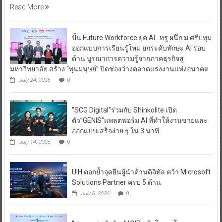
ปั้น Future Workforce ยุค AI…ทรู ผนึก ม.ศรีปทุม
ออกแบบการเรียนรู้ใหม่ ยกระดับทักษะ AI รอบ
ด้าน บูรณาการความรู้จากภาคธุรกิจสู่
มหาวิทยาลัย สร้าง “ทุนมนุษย์” ปิดช่องว่างตลาดแรงงานแห่งอนาคต
July 24, 2026
0
“SCG Digital”ร่วมกับ Shinkolite เปิด
ตัว”GENIS”แพลตฟอร์ม AI ที่ทำให้งานขายและ
ออกแบบเสร็จง่าย ๆ ใน 3 นาที
July 14, 2026
0
UIH ตอกย้ำจุดยืนผู้นำด้านดิจิทัล คว้า Microsoft
Solutions Partner ครบ 5 ด้าน
July 8, 2026
0
“ศ.ดร.ยศชนัน” ชู MOIP พลิกโฉมนโยบาย
อววน. ไทย สอวช. เปิดเวทีประชุมวิชาการ