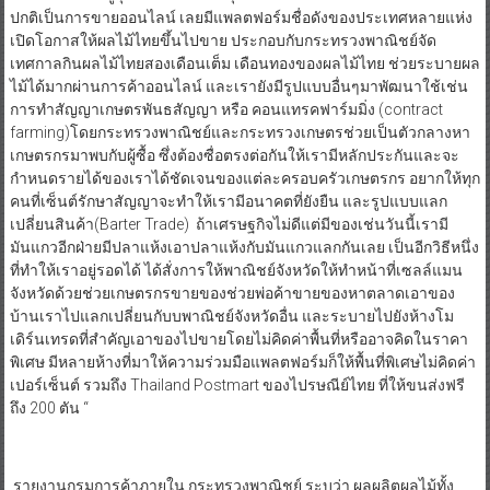
เทศกาลกินผลไม้ไทยสองเดือนเต็ม เดือนทองของผลไม้ไทย ช่วยระบายผล
ไม้ได้มากผ่านการค้าออนไลน์ และเรายังมีรูปแบบอื่นๆมาพัฒนาใช้เช่น
การทำสัญญาเกษตรพันธสัญญา หรือ คอนแทรคฟาร์มมิ่ง (contract
farming)โดยกระทรวงพาณิชย์และกระทรวงเกษตรช่วยเป็นตัวกลางหา
เกษตรกรมาพบกับผู้ซื้อ ซึ่งต้องซื่อตรงต่อกันให้เรามีหลักประกันและจะ
กำหนดรายได้ของเราได้ชัดเจนของแต่ละครอบครัวเกษตรกร อยากให้ทุก
คนที่เซ็นต์รักษาสัญญาจะทำให้เรามีอนาคตที่ยังยืน และรูปแบบแลก
เปลี่ยนสินค้า(Barter Trade) ถ้าเศรษฐกิจไม่ดีแต่มีของเช่นวันนี้เรามี
มันแกวอีกฝ่ายมีปลาแห้งเอาปลาแห้งกับมันแกวแลกกันเลย เป็นอีกวิธีหนึ่ง
ที่ทำให้เราอยู่รอดได้ ได้สั่งการให้พาณิชย์จังหวัดให้ทำหน้าที่เซลล์แมน
จังหวัดด้วยช่วยเกษตรกรขายของช่วยพ่อค้าขายของหาตลาดเอาของ
บ้านเราไปแลกเปลี่ยนกับบพาณิชย์จังหวัดอื่น และระบายไปยังห้างโม
เดิร์นเทรดที่สำคัญเอาของไปขายโดยไม่คิดค่าพื้นที่หรืออาจคิดในราคา
พิเศษ มีหลายห้างที่มาให้ความร่วมมือแพลตฟอร์มก็ให้พื้นที่พิเศษไม่คิดค่า
เปอร์เซ็นต์ รวมถึง Thailand Postmart ของไปรษณีย์ไทย ที่ให้ขนส่งฟรี
ถึง 200 ตัน “
รายงานกรมการค้าภายใน กระทรวงพาณิชย์ ระบุว่า ผลผลิตผลไม้ทั้ง
ประเทศเพิ่มขึ้น 20% แต่ภาพรวมการผลิตผลไม้ภาคใต้ 14 จังหวัดปี 2563
รวม 844,003 ตันเพิ่มขึ้นจากปีก่อน 9.6% ได้แก่ ทุเรียน มังคุด เงาะ