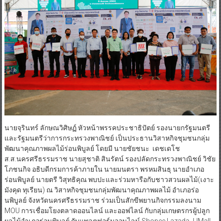
นายจุรินทร์ ลักษณวิศิษฏ์ หัวหน้าพรรคประชาธิปัตย์ รองนายกรัฐมนตรี
และรัฐมนตรีว่าการกระทรวงพาณิชย์ เป็นประธานวิสาหกิจชุมชนกลุ่ม
พัฒนาคุณภาพผลไม้ร่อนพิบูลย์ โดยมี นายชัยชนะ เดชเดโช
ส.ส.นครศรีธรรมราช นายสุชาติ สินรัตน์ รองปลัดกระทรวงพาณิชย์ วิชัย
โภชนกิจ อธิบดีกรมการค้าภายใน นายมนตรา พรหมสินธุ นายอำเภอ
ร่อนพิบูลย์ นายตรี วิสุทธิคุณ พบปะและร่วมหารือกับชาวสวนผลไม้(เงาะ
มังคุด ทุเรียน) ณ วิสาหกิจชุมชนกลุ่มพัฒนาคุณภาพผลไม้ อําเภอร่อ
นพิบูลย์ จังหวัดนครศรีธรรมราช ร่วมเป็นสักขีพยานกิจกรรมลงนาม
MOU การเชื่อมโยงตลาดออนไลน์ และออฟไลน์ กับกลุ่มเกษตรกรผู้ปลูก
ผลไม้อำเภอร่อนพิบูลย์ กับแพลตฟอร์มออนไลน์ Shopee Lazada JJMall
ไปรษณีย์ไทย และห้างสรรพสินค้าโมเดิร์นเทรด (เซ็นทรัล เดอะมอลล์
โลตัส แม็คโคร บิ๊กซี) กับ ผู้ประกอบการรวบรวมและส่งออกผลไม้