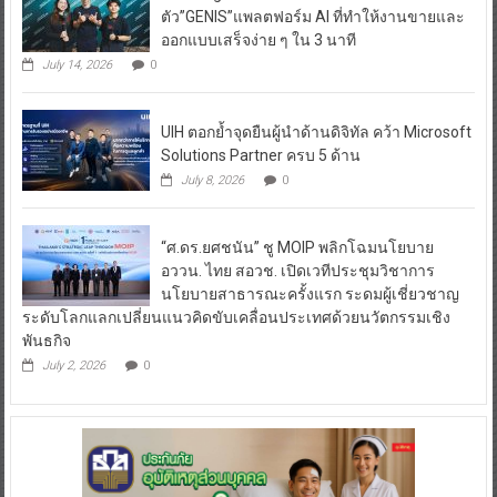
ตัว”GENIS”แพลตฟอร์ม AI ที่ทำให้งานขายและ
ออกแบบเสร็จง่าย ๆ ใน 3 นาที
July 14, 2026
0
UIH ตอกย้ำจุดยืนผู้นำด้านดิจิทัล คว้า Microsoft
Solutions Partner ครบ 5 ด้าน
July 8, 2026
0
“ศ.ดร.ยศชนัน” ชู MOIP พลิกโฉมนโยบาย
อววน. ไทย สอวช. เปิดเวทีประชุมวิชาการ
นโยบายสาธารณะครั้งแรก ระดมผู้เชี่ยวชาญ
ระดับโลกแลกเปลี่ยนแนวคิดขับเคลื่อนประเทศด้วยนวัตกรรมเชิง
พันธกิจ
July 2, 2026
0