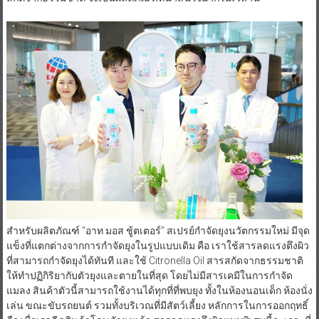
สำหรับผลิตภัณฑ์ “อาท มอส ชู้ตเตอร์” สเปรย์กำจัดยุงนวัตกรรมใหม่ มีจุด
แข็งที่แตกต่างจากการกำจัดยุงในรูปแบบเดิม คือ เราใช้สารลดแรงตึงผิว
ที่สามารถกำจัดยุงได้ทันที และใช้ Citronella Oil สารสกัดจากธรรมชาติ
ให้ทำปฏิกิริยากับตัวยุงและตายในที่สุด โดยไม่มีสารเคมีในการกำจัด
แมลง สินค้าตัวนี้สามารถใช้งานได้ทุกที่ที่พบยุง ทั้งในห้องนอนเด็ก ห้องนั่ง
เล่น ขณะขับรถยนต์ รวมทั้งบริเวณที่มีสัตว์เลี้ยง หลักการในการออกฤทธิ์