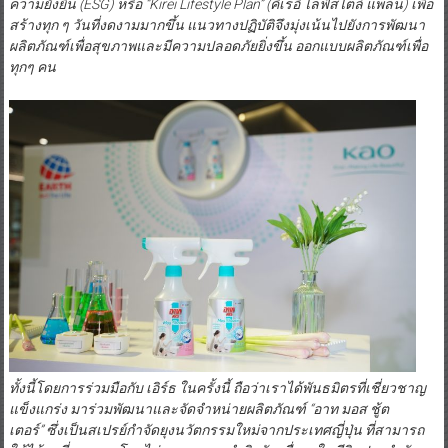
ความยั่งยืน
(
ESG
)
หรือ
“
Kirei Lifestyle Plan” (
คิเรอิ ไลฟ์สไตล์ แพลน
)
เพื่อ
สร้างทุก ๆ วันที่งดงามมากขึ้น แนวทางปฏิบัติจึงมุ่งเน้นไปยังการพัฒนา
ผลิตภัณฑ์เพื่อสุขภาพและมีความปลอดภัยยิ่งขึ้น ออกแบบผลิตภัณฑ์เพื่อ
ทุกๆ คน
ทั้งนี้
โดยการร่วมมือกับ เอิร์ธ ในครั้งนี้ ถือว่าเราได้พันธมิตรที่เชี่ยวชาญ
แข็งแกร่ง มาร่วมพัฒนาและจัดจำหน่ายผลิตภัณฑ์
“
อาท มอส ชู้ต
เตอร์
”
ซึ่งเป็นสเปรย์กำจัดยุงนวัตกรรมใหม่จากประเทศญี่ปุ่น ที่สามารถ