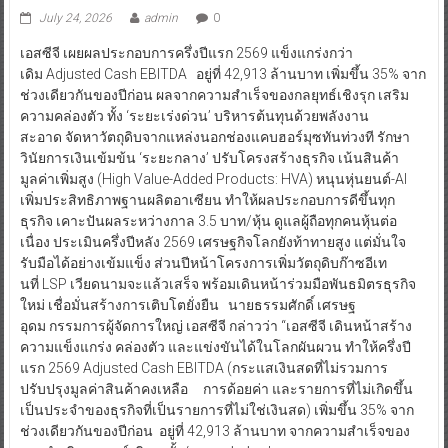
July 24, 2026
admin
0
เอสซีจี เผยผลประกอบการครึ่งปีแรก 2569 แข็งแกร่งกว่า
เดิม Adjusted Cash EBITDA อยู่ที่ 42,913 ล้านบาท เพิ่มขึ้น 35% จาก
ช่วงเดียวกันของปีก่อน ผลจากความสำเร็จของกลยุทธ์เชิงรุก เสริม
ความคล่องตัว ทั้ง ‘ระยะเร่งด่วน’ บริหารต้นทุนด้วยพลังงาน
สะอาด จัดหาวัตถุดิบจากแหล่งนอกช่องแคบฮอร์มุซทันท่วงที รักษา
วินัยการเงินเข้มข้น ‘ระยะกลาง’ ปรับโครงสร้างธุรกิจ เน้นสินค้า
มูลค่าเพิ่มสูง (High Value-Added Products: HVA) หนุนหุ่นยนต์-AI
เพิ่มประสิทธิภาพฐานผลิตอาเซียน ทำให้ผลประกอบการดีขึ้นทุก
ธุรกิจ เคาะปันผลระหว่างกาล 3.5 บาท/หุ้น ดูแลผู้ถือทุกคนหุ้นต่อ
เนื่อง ประเมินครึ่งปีหลัง 2569 เศรษฐกิจโลกยังท้าทายสูง แต่มั่นใจ
รับมือได้อย่างเข้มแข็ง ส่วนปีหน้าโครงการเพิ่มวัตถุดิบก๊าซอีเท
นที่ LSP เวียดนามจะแล้วเสร็จ พร้อมเดินหน้าร่วมมือพันธมิตรธุรกิจ
ใหม่ เชื่อมั่นสร้างการเติบโตยั่งยืน นายธรรมศักดิ์ เศรษฐ
อุดม กรรมการผู้จัดการใหญ่ เอสซีจี กล่าวว่า “เอสซีจี เดินหน้าสร้าง
ความแข็งแกร่ง คล่องตัว และแข่งขันได้ในโลกผันผวน ทำให้ครึ่งปี
แรก 2569 Adjusted Cash EBITDA (กระแสเงินสดที่ไม่รวมการ
ปรับปรุงมูลค่าสินค้าคงเหลือ การด้อยค่า และรายการที่ไม่เกิดขึ้น
เป็นประจำของธุรกิจที่เป็นรายการที่ไม่ใช่เงินสด) เพิ่มขึ้น 35% จาก
ช่วงเดียวกันของปีก่อน อยู่ที่ 42,913 ล้านบาท จากความสำเร็จของ