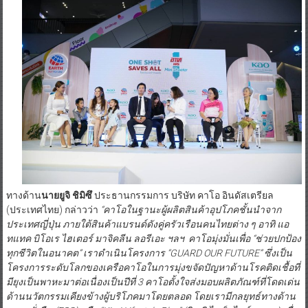
ทางด้าน
นายยูจิ ชิมิซึ
ประธานกรรมการ บริษัท คาโอ อินดัสเตรียล
(ประเทศไทย) กล่าวว่า
“
คาโอในฐานะผู้ผลิตสินค้าอุปโภคชั้นนำจาก
ประเทศญี่ปุ่น ภายใต้สินค้าแบรนด์ดังคู่ครัวเรือนคนไทยต่าง ๆ อาทิ แอ
ทแทค บิโอเร ไฮเตอร์ มาจิคลีน ลอรีเอะ ฯลฯ
คาโอมุ่งมั่นเพื่อ
“
ช่วยปกป้อง
ทุกชีวิตในอนาคต
”
เราดำเนินโครงการ
“GUARD OUR FUTURE”
ซึ่งเป็น
โครงการ
ระดับโลกของเครือคาโอในการมุ่งขจัดปัญหาด้านโรคติดเชื้อที่
มียุงเป็นพาหะมาต่อเนื่องเป็นปีที่
3
คาโอ
ตั้งใจส่งมอบผลิตภัณฑ์ที่โดดเด่น
ด้านนวัตกรรมเคียงข้างผู้บริโภคมาโดยตลอด โดยเรามีกลยุทธ์ทางด้าน