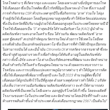
ไกลโรคต่าง ๆ ที่เกิดจากยุง และแมลง โดยเฉพาะอย่างยิ่งปัญหาของโรค
ไข้เลือดออก ซึ่งเป็นโรคติดเชื้อไวรัสที่มียุงเป็นพาหะนำโรค ซึ่งเราเองมี
การทำกิจกรรม
CSR
ทั่วประเทศ ทุกปีในชื่อกิจกรรม
“
อาท
”
ร่วมใจ ไล่ยุง
ร้ายสู้ภัยไข้เลือดออก โดยมีจุดมุ่งหมายสูงสุดคือ ทำให้จังหวัดแม่ฮ่องสอน
ซึ่งเป็นจังหวัดที่มีปริมาณผู้ป่วยไข้เลือดออกสูงสุดในประเทศไทยหลายปี มี
โรคไข้เลือดออกเป็น
“0”
ล่าสุดเอิร์ธได้ร่วมมือกับคาโอ
(
KAO)
ผู้นำด้าน
ผลิตภัณฑ์ความสะอาดในครัวเรือน ได้ร่วมกัน พัฒนาผลิตภัณฑ์
“
อาท
มอส ชู้ตเตอร์
”
สเปรย์กำจัดยุงนวัตกรรมใหม่ ด้วยการใช้เทคโนโลยีลด
แรงตึงผิวอันเป็นเอกลักษณ์ของคาโอ ซึ่งเป็นสารที่ทำให้ผิวปีกยุงเปียกจน
ไม่สามารถบินได้ และมีน้ำมัน
Citronella Oil
สารสกัดจากธรรมชาติ ซึ่งจะ
ซึมเข้าสู่ตัวยุงอย่างรวดเร็วเพื่อกำจัดยุงได้ทันที
มาอยู่ในผลิตภัณฑ์ดัง
กล่าว ทั้งนี้ เอิร์ธ และคาโอ ต่างเป็นบริษัทเอกชนที่พัฒนาและจัดจำหน่าย
สินค้าสำหรับใช้ในครัวเรือนคู่คนไทยมานาน ด้วยผลกระทบจากภาวะ
โรคร้อน และการเปลี่ยนแปลงสภาพภูมิอากาศต่าง ๆ ทำให้ปัญหาการติด
เชื้อไข้เลือดออกที่เพิ่มมากขึ้นทุกปี และในปี
2023
จำนวนผู้ติดเชื้อไข้
เลือดออกได้ถูกบันทึกไว้ในปีที่สูงสุด ด้วยสาเหตุดังกล่าวทำให้ทั้ง
2
บริษัท
เล็งเห็นว่าหากร่วมมือกันพัฒนาผลิตภัณฑ์ดังกล่าว จะทำให้สามารถส่ง
ผลิตภัณฑ์ที่เป็นเทคโนโลยีเฉพาะ ออกสู่ผู้บริโภคได้เร็วขึ้น โดยจะผลิตที่
โรงงานของคาโอในประเทศไทย และจัดจำหน่ายโดยเอิร์ธที่ร้านค้า และ
ห้างสรรพสินค้าชั้นนำทั่วประเทศ ตั้งแต่เดือนกรกฎาคม
2567
เป็นต้นไป
”