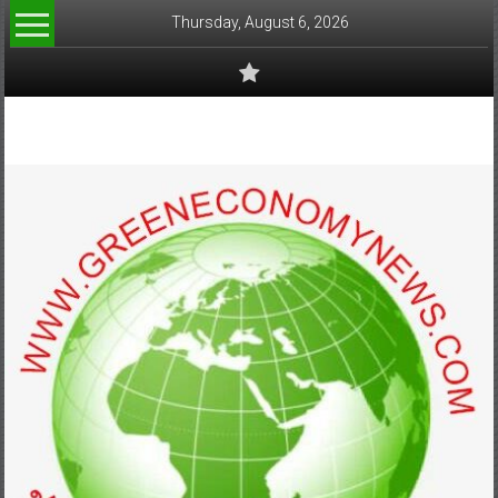
Skip
Thursday, August 6, 2026
to
content
www.greeneconomynews.com
สื่อ
สำหรับ
ธุรกิจ
สี
เขียว