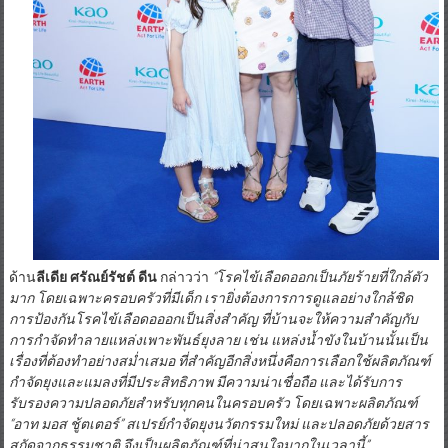
ด้าน
ลีเดีย ศรัณย์รัชต์ ดีน
กล่าวว่า
“
โรคไข้เลือดออกเป็นภัยร้ายที่ใกล้ตัว
มาก โดยเฉพาะครอบครัวที่มีเด็ก เรายิ่งต้องการการดูแลอย่างใกล้ชิด
การป้องกันโรคไข้เลือดอออกเป็นสิ่งสำคัญ ที่บ้านจะให้ความสำคัญกับ
การกำจัดทำลายแหล่งเพาะพันธ์ยุงลาย เช่น แหล่งน้ำขังในบ้านนั้นเป็น
เรื่องที่ต้องทำอย่างสม่ำเสมอ ที่สำคัญอีกสิ่งหนึ่งคือการเลือกใช้ผลิตภัณฑ์
กำจัดยุงและแมลงที่มีประสิทธิภาพ มีความน่าเชื่อถือ และได้รับการ
รับรองความปลอดภัยสำหรับทุกคนในครอบครัว โดยเฉพาะผลิตภัณฑ์
“
อาท มอส ชู้ตเตอร์
”
สเปรย์กำจัดยุงนวัตกรรมใหม่ และปลอดภัยด้วยสาร
สกัดจากธรรมชาติ จึงเป็นผลิตภัณฑ์ที่น่าสนใจมากในเวลานี้
”