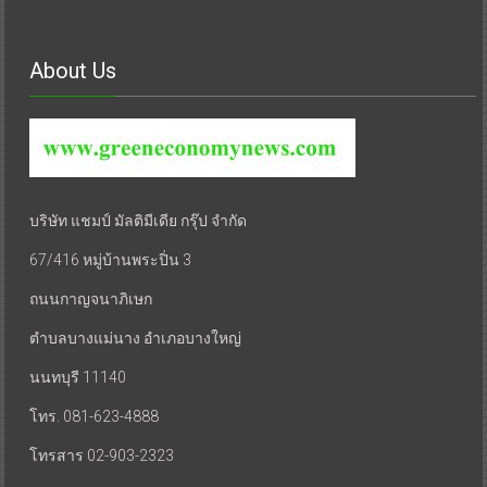
About Us
บริษัท แชมป์ มัลติมีเดีย กรุ๊ป จำกัด
67/416 หมู่บ้านพระปิ่น 3
ถนนกาญจนาภิเษก
ตำบลบางแม่นาง อำเภอบางใหญ่
นนทบุรี 11140
โทร. 081-623-4888
โทรสาร 02-903-2323