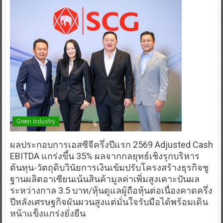
Green Industry
ผลประกอบการเอสซีจีครึ่งปีแรก 2569 Adjusted Cash
EBITDA แกร่งขึ้น 35% ผลจากกลยุทธ์เชิงรุกบริหาร
ต้นทุน-วัตถุดิบวินัยการเงินเข้มปรับโครงสร้างธุรกิจชู
ฐานผลิตอาเซียนเน้นสินค้ามูลค่าเพิ่มสูงเคาะปันผล
ระหว่างกาล 3.5 บาท/หุ้นดูแลผู้ถือหุ้นต่อเนื่องคาดครึ่ง
ปีหลังเศรษฐกิจผันผวนสูงแต่มั่นใจรับมือได้พร้อมเดิน
หน้าแข็งแกร่งยั่งยืน