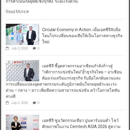
การดำเนินกลยุทธ์เชิงรุกทั้ง ‘ระยะเร่งด่วน’
Read More
Circular Economy in Action: เมื่อเอสซีจีจับมือ
โฮมโปรเปลี่ยนของเสียให้เป็นโอกาสทางธุรกิจ
ใหม่
July 5, 2026
0
เอสซีจี ชี้อุตสาหกรรมอาเซียนกำลังก้าวสู่
“กติกาการแข่งขันใหม่”ย้ำธุรกิจไทย – อาเซียน
ต้องเร่งเสริมแกร่งธุรกิจ รับมือโลกผันผวนและ
การเปลี่ยนแปลงอุตสาหกรรมระดับภูมิภาคมั่นใจกลยุทธ์ระยะเร่ง
ด่วน – กลาง – ยาว เพิ่มขีดความสามารถแข่งขัน คว้าโอกาสโตทัน
ท่วงที
July 2, 2026
0
เอสซีจี ชูนวัตกรรมเขียว ปูนคาร์บอนต่ำ โชว์
ศักยภาพในงาน Cemtech ASIA 2026 สู่ความ