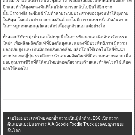
คือ เมื่อเราฉีดสินค้าโดนตัวยุงแล้ว สารลดแรงตึงผิวแบบพิเศษนี้จะเกาะที่
ปีกและทำให้ยุงตกลงทันทีโดยไม่สามารถกลับไปบินได้อีก จาก
นั้น Citronella จะซึมเข้าไปทำลายระบบประสาทของยุงจนทำให้ยุงตาย
ในที่สุด โดยส่วนประกอบของสินค้าจะไม่มีการระเหย หรือเกิดอันตราย
ในการสูดดมต่อมนุษย์และสัตว์เลี้ยงลูกด้วยนม แต่อย่างใด
ทั้งสองบริษัทฯ มุ่งมั่น และไม่หยุดนิ่งในการพัฒนาและคิดค้นนวัตกรรม
ใหม่ๆ เพื่อผลิตผลิตภัณฑ์ที่ป้องกันยุงและแมลงที่มีประสิทธิภาพ มีความ
ปลอดภัยสูง และเป็นมิตรต่อสิ่งแวดล้อม ผลิตโดยใช้เทคโนโลยีชั้นนำ
จากประเทศญี่ปุ่น รวมถึงการนำเสนอผลิตภัณฑ์ที่มีความหลากหลาย เพื่อ
มอบคุณภาพชีวิตที่ดีให้คนไทยปลอดภัยจากยุงร้ายและกำจัดโรคไข้เลือด
ออกให้หมดไป
——————————————
Post
เอไอเอ ประเทศไทย ตอกย้ำความเป็นผู้นำด้าน ESG เปิดตัวรถ
ต้นแบบแบ่งปันอาหาร AIA Goodie Foodie Truck มุ่งลดปัญหาขยะ
navigation
ล้นโลก