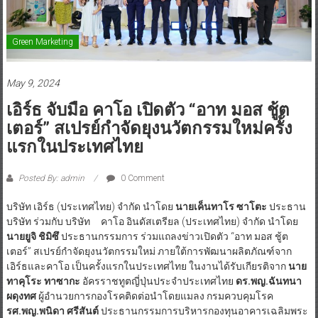
Green Marketing
May 9, 2024
เอิร์ธ จับมือ คาโอ เปิดตัว “อาท มอส ชู้ต
เตอร์” สเปรย์กำจัดยุงนวัตกรรมใหม่ครั้ง
แรกในประเทศไทย
Posted By: admin
0 Comment
บริษัท เอิร์ธ (ประเทศไทย) จำกัด นำโดย
นายเค็นทาโร ซาโตะ
ประธาน
บริษัท ร่วมกับ บริษัท คาโอ อินดัสเตรียล (ประเทศไทย) จำกัด นำโดย
นายยูจิ ชิมิซึ
ประธานกรรมการ ร่วมแถลงข่าวเปิดตัว “อาท มอส ชู้ต
เตอร์” สเปรย์กำจัดยุงนวัตกรรมใหม่ ภายใต้การพัฒนาผลิตภัณฑ์จาก
เอิร์ธและคาโอ เป็นครั้งแรกในประเทศไทย ในงานได้รับเกียรติจาก
นาย
ทาคุโระ ทาซากะ
อัครราชทูตญี่ปุ่นประจำประเทศไทย
ดร
.
พญ
.
ฉันทนา
ผดุงทศ
ผู้อำนวยการกองโรคติดต่อนำโดยแมลง กรมควบคุมโรค
รศ
.
พญ
.
พนิดา ศรีสันต์
ประธานกรรมการบริหารกองทุนอาคารเฉลิมพระ