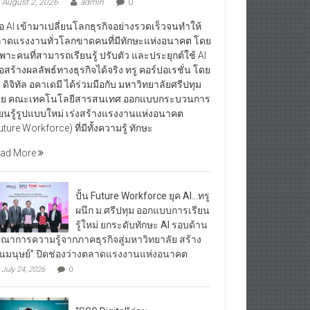
August 2, 2026
admin
0
ื่อ AI เข้ามาเปลี่ยนโลกธุรกิจอย่างรวดเร็วจนทำให้
าดแรงงานทั่วโลกขาดคนที่มีทักษะแห่งอนาคต โดย
พาะคนที่สามารถเรียนรู้ ปรับตัว และประยุกต์ใช้ AI
ื่อสร้างผลลัพธ์ทางธุรกิจได้จริง ทรู คอร์ปอเรชั่น โดย
ู ดิจิทัล อคาเดมี ได้ร่วมมือกับ มหาวิทยาลัยศรีปทุม
ย คณะเทคโนโลยีสารสนเทศ ออกแบบกระบวนการ
ียนรู้รูปแบบใหม่ เร่งสร้างแรงงานแห่งอนาคต
uture Workforce) ที่มีทั้งความรู้ ทักษะ
ad More
ปั้น Future Workforce ยุค AI…ทรู
ผนึก ม.ศรีปทุม ออกแบบการเรียน
รู้ใหม่ ยกระดับทักษะ AI รอบด้าน
รณาการความรู้จากภาคธุรกิจสู่มหาวิทยาลัย สร้าง
ุนมนุษย์” ปิดช่องว่างตลาดแรงงานแห่งอนาคต
July 24, 2026
0