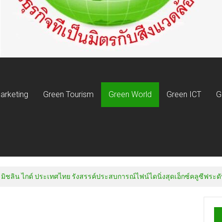
arketing
Green Tourism
Green World
Green ICT
G
 มิชลิน ไกด์ ประเทศไทย รังสรรค์ประสบการณ์ไฟน์ไดนิ่งสุดเอ็กซ์คลูซีฟระดับ