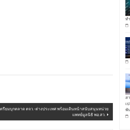
ทำ
สา
เป
เตรียมบุกตลาด ตจว.-ต่างประเทศ พร้อมเดินหน้าสนับสนุนหน่วย
พั
แพทย์มูลนิธิ พอ.สว.