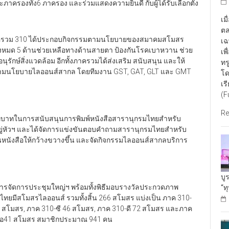
ภาครองทั้ง6 ภาครอง และร่วมแสดงความยินดี กับผู้ได้รับเลือกตั้ง
เม
ตล
ครวม 310 ได้ประกอบกิจกรรมตามนโยบายของสมาคมสโมสร
เฉ
้งหมด 5 ด้านช่วยเหลือทางด้านสายตา ป้องกันโรคเบาหวาน ช่วย
เพ
ักษ์สิ่งแวดล้อม อีกทั้งภาครวมได้ส่งเสริม สนับสนุน และให้
ทร
ตามนโยบายไลออนส์สากล โดยทีมงาน GST, GAT, GLT และ GMT
โด
เร
(F
Re
บาทในการสนับสนุนการพิมพ์หนังสือสารานุกรมไทยสำหรับ
่หัวฯ และได้จัดการแข่งขันตอบคำถามสารานุกรมไทยสำหรับ
่านหนังสือให้กว้างขวางขึ้น และจัดกิจกรรมไลออนส์สากลบริการ
บู
ุนการจัดการประชุมใหญ่ฯ พร้อมทั้งพิธีมอบรางวัลประกวดภาพ
“ท
มีสโมสรไลออนส์ รวมทั้งสิ้น 266 สโมสร แบ่งเป็น ภาค 310-
8 สโมสร, ภาค 310-ซี 46 สโมสร, ภาค 310-ดี 72 สโมสร และภาค
ลีโอ41 สโมสร สมาชิกประมาณ 941 คน