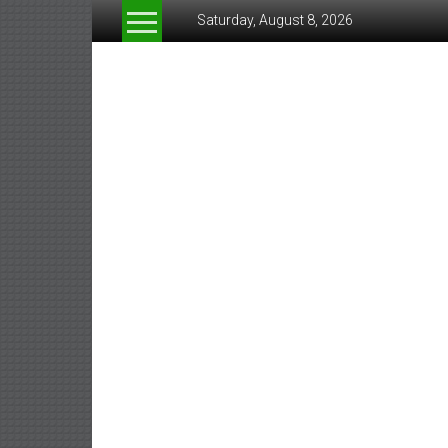
Skip
Saturday, August 8, 2026
to
content
www.greeneconomynew
สื่อ
สำหรับ
ธุรกิจ
สี
เขียว