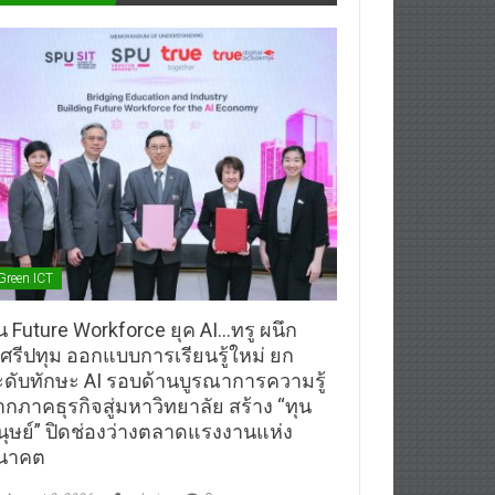
Green ICT
้น Future Workforce ยุค AI…ทรู ผนึก
.ศรีปทุม ออกแบบการเรียนรู้ใหม่ ยก
ะดับทักษะ AI รอบด้านบูรณาการความรู้
ากภาคธุรกิจสู่มหาวิทยาลัย สร้าง “ทุน
นุษย์” ปิดช่องว่างตลาดแรงงานแห่ง
นาคต