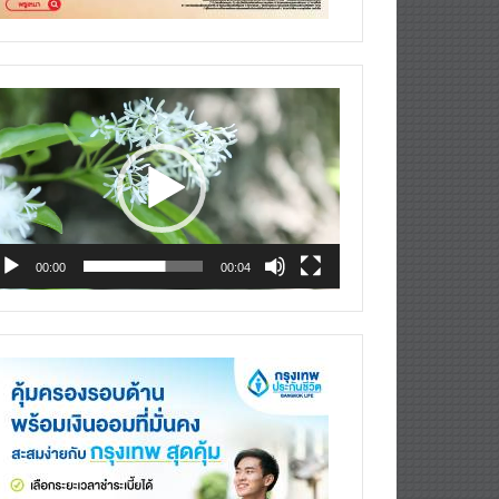
deo
ayer
00:00
00:04