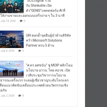
“SCG Digital”ร่วม
กับ Shinkolite เปิด
ตัว”GENIS”แพลตฟอร์ม AI ที่
ให้งานขายและออกแบบเสร็จง่าย ๆ ใน 3 นาที
July 14, 2026
0
UIH ตอกย้ำจุดยืนผู้นำด้านดิจิทัล
คว้า Microsoft Solutions
Partner ครบ 5 ด้าน
July 8, 2026
0
“ศ.ดร.ยศชนัน” ชู MOIP พลิกโฉม
นโยบาย อววน. ไทย สอวช. เปิด
เวทีประชุมวิชาการนโยบาย
ธารณะครั้งแรก ระดมผู้เชี่ยวชาญระดับโลกแลก
ลี่ยนแนวคิดขับเคลื่อนประเทศด้วยนวัตกรรมเชิง
นธกิจ
July 2, 2026
0