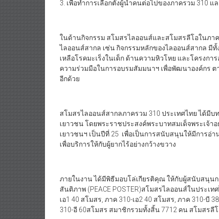
3. เพื่อทำการเลือกตั้งผู้นำคนต่อไปของภาครวม 310 และ
ในด้านกิจกรรม สโมสรไลออนส์และสโมสรลีโอในภา
ไลออนส์สากล เซ่น กิจกรรมหลักของไลออนส์สากล มีทั
เหลือโรคมะเร็งในเด็ก ด้านความหิวโหย และโครงการอนุร
ความร่วมมือในการอบรมสัมมนาฯ เพื่อพัฒนาองค์กร 
อีกด้วย
สโมสรไลออนส์สากลภาครวม 310 ประเทศไทย ได้มีบท
เยาวชน โดยพระราชประสงค์พระบาทสมเด็จพระเจ้าอยู
เยาวชนฯ เป็นปีที่ 25 เพื่อเป็นการสนับสนุนให้มีการอ
เพื่อบริการให้กับผู้ยากไร้อย่างกว้างขวาง
ภายในงาน ได้มีพิธีมอบโล่เกียรติคุณ ให้กับผู้สนับสน
สันติภาพ (PEACE POSTER)สโมสรไลออนส์ในประเทศไทย
เอ1 40 สโมสร, ภาค 310-เอ2 40 สโมสร, ภาค 310-บี 3
310-อี 60สโมสร สมาชิกรวมทั้งสิ้น 7712 คน สโมสร