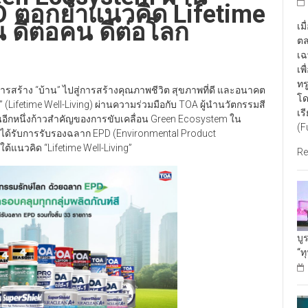
 ตอกย้ำแนวคิด Lifetime
น ดีต่อคน ดีต่อโลก
เม
ตล
เฉ
เพ
ทร
การสร้าง “บ้าน” ไปสู่การสร้างคุณภาพชีวิต สุขภาพที่ดี และอนาคต
โด
วิต” (Lifetime Well-Living) ผ่านความร่วมมือกับ TOA ผู้นำนวัตกรรมสี
เร
็นอีกหนึ่งก้าวสำคัญของการขับเคลื่อน Green Ecosystem ใน
(F
ี่ได้รับการรับรองฉลาก EPD (Environmental Product
ต้แนวคิด “Lifetime Well-Living”
Re
บู
“ท