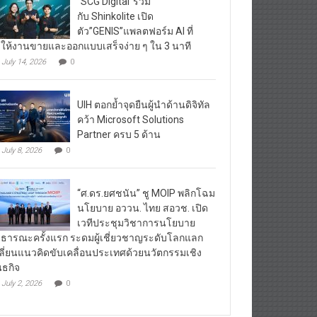
“SCG Digital”ร่วม
กับ Shinkolite เปิด
ตัว”GENIS”แพลตฟอร์ม AI ที่
ให้งานขายและออกแบบเสร็จง่าย ๆ ใน 3 นาที
July 14, 2026
0
UIH ตอกย้ำจุดยืนผู้นำด้านดิจิทัล
คว้า Microsoft Solutions
Partner ครบ 5 ด้าน
July 8, 2026
0
“ศ.ดร.ยศชนัน” ชู MOIP พลิกโฉม
นโยบาย อววน. ไทย สอวช. เปิด
เวทีประชุมวิชาการนโยบาย
ธารณะครั้งแรก ระดมผู้เชี่ยวชาญระดับโลกแลก
ลี่ยนแนวคิดขับเคลื่อนประเทศด้วยนวัตกรรมเชิง
นธกิจ
July 2, 2026
0