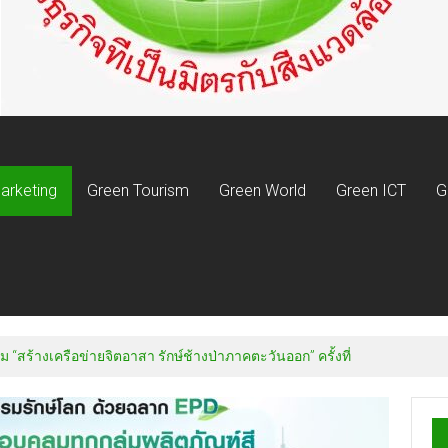
arketing
Green Tourism
Green World
Green ICT
G
ม “สร้างเครือข่ายจิตอาสา รักษ์ช้างป่าภาคตะวันออก” ครั้งที่