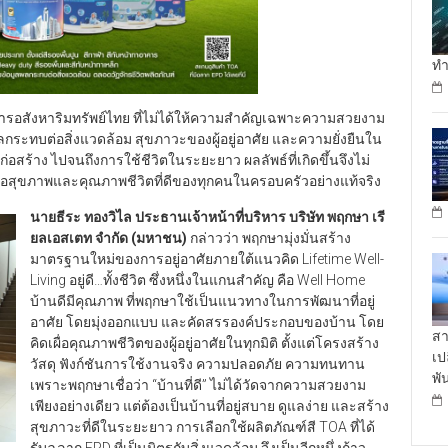
ทำ
งการอสังหาริมทรัพย์ไทย ที่ไม่ได้ให้ความสำคัญเฉพาะความสวยงาม
กระทบต่อสิ่งแวดล้อม สุขภาวะของผู้อยู่อาศัย และความยั่งยืนใน
่อสร้าง ไปจนถึงการใช้ชีวิตในระยะยาว ผลลัพธ์ที่เกิดขึ้นจึงไม่
ื้อต่อสุขภาพและคุณภาพชีวิตที่ดีของทุกคนในครอบครัวอย่างแท้จริง
นายธีระ ทองวิไล ประธานเจ้าหน้าที่บริหาร
บริษัท พฤกษา เรี
ยลเอสเตท จำกัด (มหาชน)
กล่าวว่า พฤกษามุ่งมั่นสร้าง
มาตรฐานใหม่ของการอยู่อาศัยภายใต้แนวคิด Lifetime Well-
Living อยู่ดี…ทั้งชีวิต ซึ่งหนึ่งในแกนสำคัญ คือ Well Home
บ้านดีมีคุณภาพ ที่พฤกษาใช้เป็นแนวทางในการพัฒนาที่อยู่
อาศัย โดยมุ่งออกแบบ และคัดสรรองค์ประกอบของบ้าน โดย
สา
คิดเผื่อคุณภาพชีวิตของผู้อยู่อาศัยในทุกมิติ ตั้งแต่โครงสร้าง
เป
วัสดุ ฟังก์ชันการใช้งานจริง ความปลอดภัย ความทนทาน
พั
เพราะพฤกษาเชื่อว่า “บ้านที่ดี” ไม่ได้วัดจากความสวยงาม
เพียงอย่างเดียว แต่ต้องเป็นบ้านที่อยู่สบาย ดูแลง่าย และสร้าง
สุขภาวะที่ดีในระยะยาว การเลือกใช้ผลิตภัณฑ์สี TOA ที่ได้