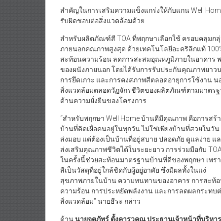
สำคัญในการเสริมความแข็งแกร่งให้กับแกน Well Ho
รับผิดชอบต่อสิ่งแวดล้อมด้วย
สำหรับผลิตภัณฑ์สี TOA ที่พฤกษาเลือกใช้ ครอบคลุมกลุ่
ภายนอกคณภาพสูงสุด ด้วยเทคโนโลยีอะคริลิกแท้ 100
สะท้อนความร้อน ลดการสะสมอุณหภูมิภายในอาคาร พร้อ
ของผนังภายนอก โดยได้รับการรับประกันคุณภาพยาวน
การยึดเกาะ และการคงสภาพสีตลอดอายุการใช้งาน นอกจ
สิ่งแวดล้อมตลอดวัฏจักรชีวิตของผลิตภัณฑ์ตามมาต
ด้านความยั่งยืนของโครงการ
“สำหรับพฤกษา Well Home บ้านดีมีคุณภาพ คือการสร้
บ้านที่คิดเผื่อคนอยู่ในทุกวัน ไม่ใช่เพียงบ้านที่สวยในวัน
ส่งมอบ แต่ต้องเป็นบ้านที่อยู่สบาย ปลอดภัย ดูแลง่าย แ
ส่งเสริมคุณภาพชีวิตได้ในระยะยาว การร่วมมือกับ TO
ในครั้งนี้ช่วยสะท้อนมาตรฐานบ้านที่ดีของพฤกษา เพร
สีเป็นวัสดุที่อยู่ใกล้ชิดกับผู้อยู่อาศัย ซึ่งมีผลทั้งในแง่
สุขภาพภายในบ้าน ความทนทานของอาคาร การสะท้
ความร้อน การประหยัดพลังงาน และการลดผลกระทบต
สิ่งแวดล้อม” นายธีระ กล่าว
ด้าน
นายจตุภัทร์ ตั้งคารวคุณ ประธานเจ้าหน้าที่บริหา