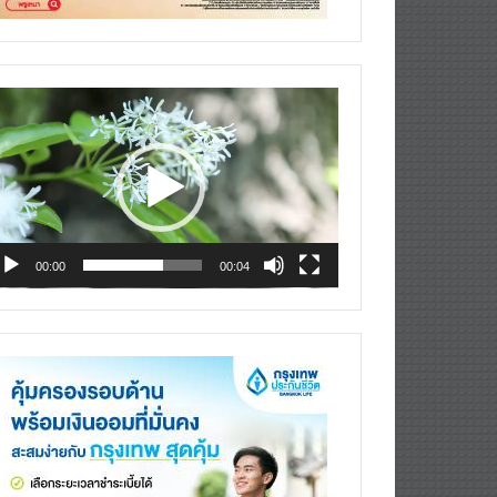
deo
ayer
00:00
00:04