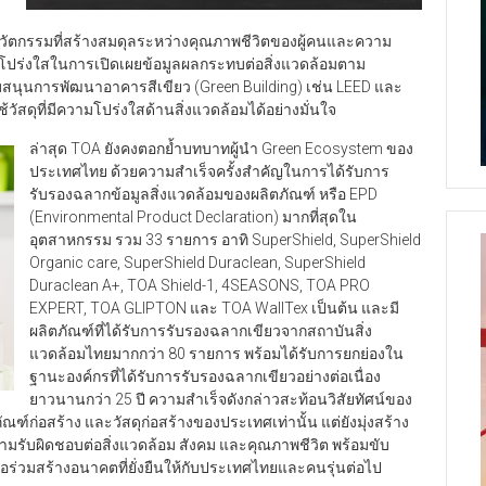
ัตกรรมที่สร้างสมดุลระหว่างคุณภาพชีวิตของผู้คนและความ
ามโปร่งใสในการเปิดเผยข้อมูลผลกระทบต่อสิ่งแวดล้อมตาม
นุนการพัฒนาอาคารสีเขียว (Green Building) เช่น LEED และ
ัสดุที่มีความโปร่งใสด้านสิ่งแวดล้อมได้อย่างมั่นใจ
ล่าสุด TOA ยังคงตอกย้ำบทบาทผู้นำ Green Ecosystem ของ
ประเทศไทย ด้วยความสำเร็จครั้งสำคัญในการได้รับการ
รับรองฉลากข้อมูลสิ่งแวดล้อมของผลิตภัณฑ์ หรือ EPD
(Environmental Product Declaration) มากที่สุดใน
อุตสาหกรรม รวม 33 รายการ อาทิ SuperShield, SuperShield
Organic care, SuperShield Duraclean, SuperShield
Duraclean A+, TOA Shield-1, 4SEASONS, TOA PRO
EXPERT, TOA GLIPTON และ TOA WallTex เป็นต้น และมี
ผลิตภัณฑ์ที่ได้รับการรับรองฉลากเขียวจากสถาบันสิ่ง
แวดล้อมไทยมากกว่า 80 รายการ พร้อมได้รับการยกย่องใน
ฐานะองค์กรที่ได้รับการรับรองฉลากเขียวอย่างต่อเนื่อง
ยาวนานกว่า 25 ปี ความสำเร็จดังกล่าวสะท้อนวิสัยทัศน์ของ
ัณฑ์ก่อสร้าง และวัสดุก่อสร้างของประเทศเท่านั้น แต่ยังมุ่งสร้าง
วามรับผิดชอบต่อสิ่งแวดล้อม สังคม และคุณภาพชีวิต พร้อมขับ
ื่อร่วมสร้างอนาคตที่ยั่งยืนให้กับประเทศไทยและคนรุ่นต่อไป