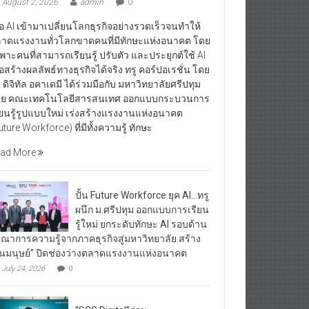
August 2, 2026
admin
0
ื่อ AI เข้ามาเปลี่ยนโลกธุรกิจอย่างรวดเร็วจนทำให้
าดแรงงานทั่วโลกขาดคนที่มีทักษะแห่งอนาคต โดย
พาะคนที่สามารถเรียนรู้ ปรับตัว และประยุกต์ใช้ AI
ื่อสร้างผลลัพธ์ทางธุรกิจได้จริง ทรู คอร์ปอเรชั่น โดย
ู ดิจิทัล อคาเดมี ได้ร่วมมือกับ มหาวิทยาลัยศรีปทุม
ย คณะเทคโนโลยีสารสนเทศ ออกแบบกระบวนการ
ียนรู้รูปแบบใหม่ เร่งสร้างแรงงานแห่งอนาคต
uture Workforce) ที่มีทั้งความรู้ ทักษะ
ad More
ปั้น Future Workforce ยุค AI…ทรู
ผนึก ม.ศรีปทุม ออกแบบการเรียน
รู้ใหม่ ยกระดับทักษะ AI รอบด้าน
รณาการความรู้จากภาคธุรกิจสู่มหาวิทยาลัย สร้าง
ุนมนุษย์” ปิดช่องว่างตลาดแรงงานแห่งอนาคต
July 24, 2026
0