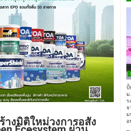
ปั
ม
ร
จ
ม
้างมิติใหม่วงการอสัง
อ
en Ecosystem ผ่าน