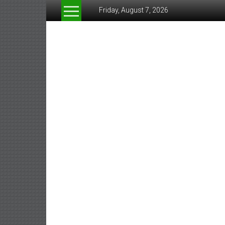
Skip
Friday, August 7, 2026
to
content
www.greeneconomynew
สื่อ
สำหรับ
ธุรกิจ
สี
เขียว