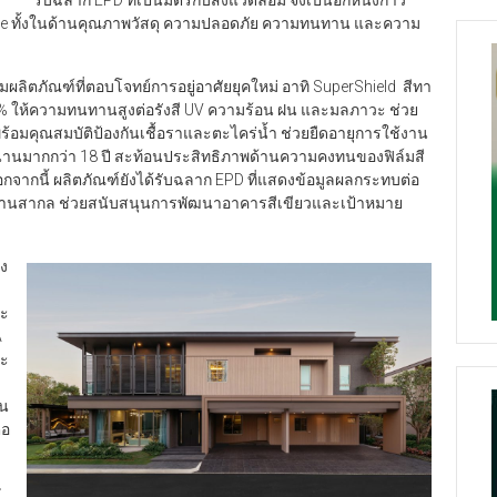
รับฉลาก EPD ที่เป็นมิตรกับสิ่งแวดล้อม จึงเป็นอีกหนึ่งก้าว
me ทั้งในด้านคุณภาพวัสดุ ความปลอดภัย ความทนทาน และความ
มผลิตภัณฑ์ที่ตอบโจทย์การอยู่อาศัยยุคใหม่ อาทิ SuperShield สีทา
% ให้ความทนทานสูงต่อรังสี UV ความร้อน ฝน และมลภาวะ ช่วย
มคุณสมบัติป้องกันเชื้อราและตะไคร่น้ำ ช่วยยืดอายุการใช้งาน
านมากกว่า 18 ปี สะท้อนประสิทธิภาพด้านความคงทนของฟิล์มสี
ากนี้ ผลิตภัณฑ์ยังได้รับฉลาก EPD ที่แสดงข้อมูลผลกระทบต่อ
รฐานสากล ช่วยสนับสนุนการพัฒนาอาคารสีเขียวและเป้าหมาย
าง
ละ
A
าะ
อน
่อ
ร