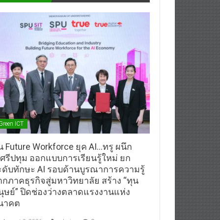
Green ICT
้น Future Workforce ยุค AI…ทรู ผนึก
.ศรีปทุม ออกแบบการเรียนรู้ใหม่ ยก
ะดับทักษะ AI รอบด้านบูรณาการความรู้
ากภาคธุรกิจสู่มหาวิทยาลัย สร้าง “ทุน
นุษย์” ปิดช่องว่างตลาดแรงงานแห่ง
นาคต