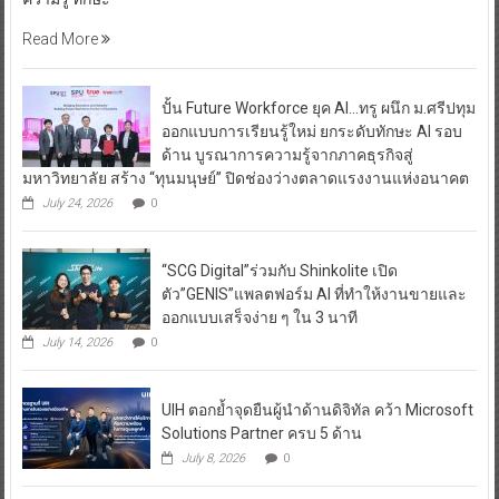
Read More
ปั้น Future Workforce ยุค AI…ทรู ผนึก ม.ศรีปทุม
ออกแบบการเรียนรู้ใหม่ ยกระดับทักษะ AI รอบ
ด้าน บูรณาการความรู้จากภาคธุรกิจสู่
มหาวิทยาลัย สร้าง “ทุนมนุษย์” ปิดช่องว่างตลาดแรงงานแห่งอนาคต
July 24, 2026
0
“SCG Digital”ร่วมกับ Shinkolite เปิด
ตัว”GENIS”แพลตฟอร์ม AI ที่ทำให้งานขายและ
ออกแบบเสร็จง่าย ๆ ใน 3 นาที
July 14, 2026
0
UIH ตอกย้ำจุดยืนผู้นำด้านดิจิทัล คว้า Microsoft
Solutions Partner ครบ 5 ด้าน
July 8, 2026
0