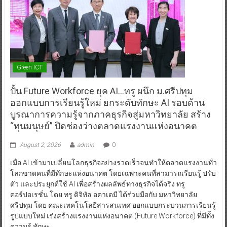
Green ICT
ปั้น Future Workforce ยุค AI…ทรู ผนึก ม.ศรีปทุม
ออกแบบการเรียนรู้ใหม่ ยกระดับทักษะ AI รอบด้าน
บูรณาการความรู้จากภาคธุรกิจสู่มหาวิทยาลัย สร้าง
“ทุนมนุษย์” ปิดช่องว่างตลาดแรงงานแห่งอนาคต
August 2, 2026
admin
0
เมื่อ AI เข้ามาเปลี่ยนโลกธุรกิจอย่างรวดเร็วจนทำให้ตลาดแรงงานทั่ว
โลกขาดคนที่มีทักษะแห่งอนาคต โดยเฉพาะคนที่สามารถเรียนรู้ ปรับ
ตัว และประยุกต์ใช้ AI เพื่อสร้างผลลัพธ์ทางธุรกิจได้จริง ทรู
คอร์ปอเรชั่น โดย ทรู ดิจิทัล อคาเดมี ได้ร่วมมือกับ มหาวิทยาลัย
ศรีปทุม โดย คณะเทคโนโลยีสารสนเทศ ออกแบบกระบวนการเรียนรู้
รูปแบบใหม่ เร่งสร้างแรงงานแห่งอนาคต (Future Workforce) ที่มีทั้ง
ความรู้ ทักษะ