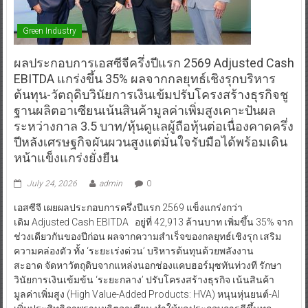
Green Industry
ผลประกอบการเอสซีจีครึ่งปีแรก 2569 Adjusted Cash
EBITDA แกร่งขึ้น 35% ผลจากกลยุทธ์เชิงรุกบริหาร
ต้นทุน-วัตถุดิบวินัยการเงินเข้มปรับโครงสร้างธุรกิจชู
ฐานผลิตอาเซียนเน้นสินค้ามูลค่าเพิ่มสูงเคาะปันผล
ระหว่างกาล 3.5 บาท/หุ้นดูแลผู้ถือหุ้นต่อเนื่องคาดครึ่ง
ปีหลังเศรษฐกิจผันผวนสูงแต่มั่นใจรับมือได้พร้อมเดิน
หน้าแข็งแกร่งยั่งยืน
July 24, 2026
admin
0
เอสซีจี เผยผลประกอบการครึ่งปีแรก 2569 แข็งแกร่งกว่า
เดิม Adjusted Cash EBITDA อยู่ที่ 42,913 ล้านบาท เพิ่มขึ้น 35% จาก
ช่วงเดียวกันของปีก่อน ผลจากความสำเร็จของกลยุทธ์เชิงรุก เสริม
ความคล่องตัว ทั้ง ‘ระยะเร่งด่วน’ บริหารต้นทุนด้วยพลังงาน
สะอาด จัดหาวัตถุดิบจากแหล่งนอกช่องแคบฮอร์มุซทันท่วงที รักษา
วินัยการเงินเข้มข้น ‘ระยะกลาง’ ปรับโครงสร้างธุรกิจ เน้นสินค้า
มูลค่าเพิ่มสูง (High Value-Added Products: HVA) หนุนหุ่นยนต์-AI