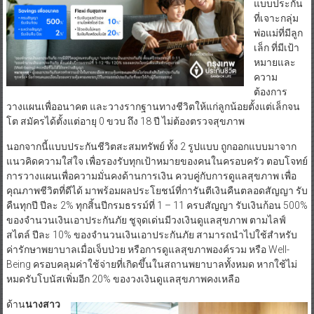
แบบประกัน
ที่เจาะกลุ่ม
พ่อแม่ที่มีลูก
เล็ก ที่มีเป้า
หมายและ
ความ
ต้องการ
วางแผนเพื่ออนาคต และวางรากฐานทางชีวิตให้แก่ลูกน้อยตั้งแต่เล็กจน
โต สมัครได้ตั้งแต่อายุ 0 ขวบ ถึง 18 ปี ไม่ต้องตรวจสุขภาพ
นอกจากนี้แบบประกันชีวิตสะสมทรัพย์ ทั้ง 2 รูปแบบ ถูกออกแบบมาจาก
แนวคิดความใส่ใจ เพื่อรองรับทุกเป้าหมายของคนในครอบครัว ตอบโจทย์
การวางแผนเพื่อความมั่นคงด้านการเงิน ควบคู่กับการดูแลสุขภาพ เพื่อ
คุณภาพชีวิตที่ดีได้ มาพร้อมผลประโยชน์ที่การันตีเงินคืนตลอดสัญญา รับ
คืนทุกปี ปีละ 2% ทุกสิ้นปีกรมธรรม์ที่ 1 – 11 ครบสัญญา รับเงินก้อน 500%
ของจำนวนเงินเอาประกันภัย ชูจุดเด่นมีวงเงินดูแลสุขภาพ ตามไลฟ์
สไตล์ ปีละ 10% ของจำนวนเงินเอาประกันภัย สามารถนำไปใช้สำหรับ
ค่ารักษาพยาบาลเมื่อเจ็บป่วย หรือการดูแลสุขภาพองค์รวม หรือ Well-
Being ครอบคลุมค่าใช้จ่ายที่เกิดขึ้นในสถานพยาบาลทั้งหมด หากใช้ไม่
หมดรับโบนัสเพิ่มอีก 20% ของวงเงินดูแลสุขภาพคงเหลือ
ด้าน
นางสาว