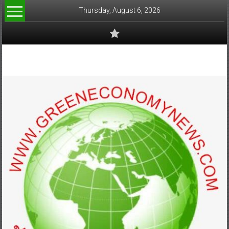
Skip
Thursday, August 6, 2026
to
content
www.greeneconomynews.com
สื่อ
สำหรับ
ธุรกิจ
สี
เขียว