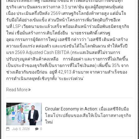
เพิ่มประสิทธิภาพฐานผลิตอาเซียน ทำให้ผลประกอบการดีขึ้นทุก
ธุรกิจ เคาะปันผลระหว่างกาล 3.5 บาท/หุ้น ดูแลผู้ถือทุกคนหุ้นต่อ
เนื่อง ประเมินครึ่งปีหลัง 2569 เศรษฐกิจโลกยังท้าทายสูง แต่มั่นใจ
รับมือได้อย่างเข้มแข็ง ส่วนปีหน้าโครงการเพิ่มวัตถุดิบก๊าซอีเท
นที่ LSP เวียดนามจะแล้วเสร็จ พร้อมเดินหน้าร่วมมือพันธมิตรธุรกิจ
ใหม่ เชื่อมั่นสร้างการเติบโตยั่งยืน นายธรรมศักดิ์ เศรษฐ
อุดม กรรมการผู้จัดการใหญ่ เอสซีจี กล่าวว่า “เอสซีจี เดินหน้าสร้าง
ความแข็งแกร่ง คล่องตัว และแข่งขันได้ในโลกผันผวน ทำให้ครึ่งปี
แรก 2569 Adjusted Cash EBITDA (กระแสเงินสดที่ไม่รวมการ
ปรับปรุงมูลค่าสินค้าคงเหลือ การด้อยค่า และรายการที่ไม่เกิดขึ้น
เป็นประจำของธุรกิจที่เป็นรายการที่ไม่ใช่เงินสด) เพิ่มขึ้น 35% จาก
ช่วงเดียวกันของปีก่อน อยู่ที่ 42,913 ล้านบาท จากความสำเร็จของ
การดำเนินกลยุทธ์เชิงรุกทั้ง ‘ระยะเร่งด่วน’
Read More
Circular Economy in Action: เมื่อเอสซีจีจับมือ
โฮมโปรเปลี่ยนของเสียให้เป็นโอกาสทางธุรกิจ
ใหม่
July 5, 2026
0