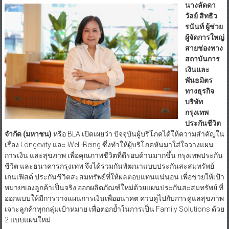
นางลัดดา
วัลย์ สิทธิว
รนันท์ ผู้ช่วย
ผู้จัดการใหญ่
สายช่องทาง
สถาบันการ
เงินและ
พันธมิตร
ทางธุรกิจ
บริษัท
กรุงเทพ
ประกันชีวิต
จำกัด (มหาชน)
หรือ BLA เปิดเผยว่า ปัจจุบันผู้บริโภคได้ให้ความสำคัญใน
เรื่อง Longevity และ Well-Being ซึ่งทำให้ผู้บริโภคหันมาใส่ใจวางแผน
การเงิน และสุขภาพ เพื่อคุณภาพชีวิตที่ดีรอบด้านมากขึ้น กรุงเทพประกัน
ชีวิต และธนาคารกรุงเทพ จึงได้ร่วมกันพัฒนาแบบประกันสะสมทรัพย์
เกนเฟิสต์ ประกันชีวิตสะสมทรัพย์ที่ให้ผลตอบแทนแน่นอน เพื่อช่วยให้เป้า
หมายของลูกค้าเป็นจริง ออกผลิตภัณฑ์ใหม่ด้วยแผนประกันสะสมทรัพย์ ที่
ออกแบบให้มีการวางแผนการเงินเพื่ออนาคต ควบคู่ไปกับการดูแลสุขภาพ
เจาะลูกค้าทุกกลุ่มเป้าหมาย เพื่อตอกย้ำในการเป็น Family Solutions ด้วย
2 แบบแผนใหม่