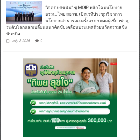
“ศ.ดร.ยศชนัน” ชู MOIP พลิกโฉมนโยบาย
อววน. ไทย สอวช. เปิดเวทีประชุมวิชาการ
นโยบายสาธารณะครั้งแรก ระดมผู้เชี่ยวชาญ
ระดับโลกแลกเปลี่ยนแนวคิดขับเคลื่อนประเทศด้วยนวัตกรรมเชิง
พันธกิจ
July 2, 2026
0