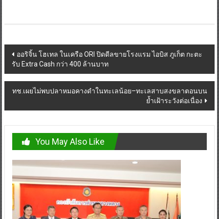
Post
ออริจิ้น โฮเทล ในเครือ ORI ปิดดีลขายโรงแรม ไอบิส ภูเก็ต กะตะ
รับ Extra Cash กว่า 400 ล้านบาท
navigation
ทช.เผยไม่พบปลาหมอคางดำในทะเลน้อย–ทะเลสาบสงขลาตอนบน
ย้ำเฝ้าระวังต่อเนื่อง
You May Also Like