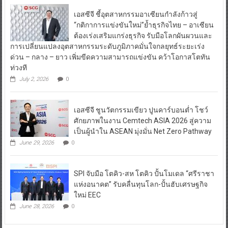
เอสซีจี ชี้อุตสาหกรรมอาเซียนกำลังก้าวสู่
“กติกาการแข่งขันใหม่”ย้ำธุรกิจไทย – อาเซียน
ต้องเร่งเสริมแกร่งธุรกิจ รับมือโลกผันผวนและ
การเปลี่ยนแปลงอุตสาหกรรมระดับภูมิภาคมั่นใจกลยุทธ์ระยะเร่ง
ด่วน – กลาง – ยาว เพิ่มขีดความสามารถแข่งขัน คว้าโอกาสโตทัน
ท่วงที
July 2, 2026
0
เอสซีจี ชูนวัตกรรมเขียว ปูนคาร์บอนต่ำ โชว์
ศักยภาพในงาน Cemtech ASIA 2026 สู่ความ
เป็นผู้นำใน ASEAN มุ่งมั่น Net Zero Pathway
June 29, 2026
0
SPI จับมือ โตคิว-สห โตคิว ปั้นโมเดล “ศรีราชา
แห่งอนาคต” รับคลื่นทุนโลก-ปั้นฮับเศรษฐกิจ
ใหม่ EEC
June 28, 2026
0