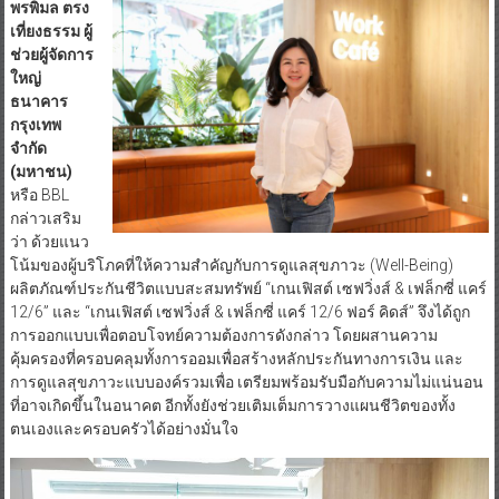
พรพิมล ตรง
เที่ยงธรรม ผู้
ช่วยผู้จัดการ
ใหญ่
ธนาคาร
กรุงเทพ
จำกัด
(มหาชน)
หรือ BBL
กล่าวเสริม
ว่า ด้วยแนว
โน้มของผู้บริโภคที่ให้ความสำคัญกับการดูแลสุขภาวะ (Well-Being)
ผลิตภัณฑ์ประกันชีวิตแบบสะสมทรัพย์ “เกนเฟิสต์ เซฟวิ่งส์ & เฟล็กซี่ แคร์
12/6” และ “เกนเฟิสต์ เซฟวิ่งส์ & เฟล็กซี่ แคร์ 12/6 ฟอร์ คิดส์” จึงได้ถูก
การออกแบบเพื่อตอบโจทย์ความต้องการดังกล่าว โดยผสานความ
คุ้มครองที่ครอบคลุมทั้งการออมเพื่อสร้างหลักประกันทางการเงิน และ
การดูแลสุขภาวะแบบองค์รวมเพื่อ เตรียมพร้อมรับมือกับความไม่แน่นอน
ที่อาจเกิดขึ้นในอนาคต อีกทั้งยังช่วยเติมเต็มการวางแผนชีวิตของทั้ง
ตนเองและครอบครัวได้อย่างมั่นใจ