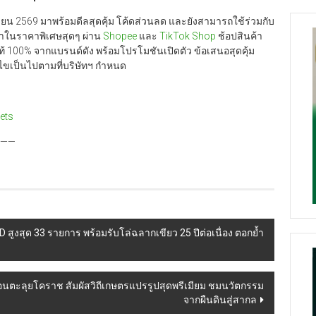
นายน 2569 มาพร้อมดีลสุดคุ้ม โค้ดส่วนลด และยังสามารถใช้ร่วมกับ
้าในราคาพิเศษสุดๆ ผ่าน
Shopee
และ
TikTok Shop
ช้อปสินค้า
แท้ 100% จากแบรนด์ดัง พร้อมโปรโมชันเปิดตัว ข้อเสนอสุดคุ้ม
อนไขเป็นไปตามที่บริษัทฯ กำหนด
ets
—
สูงสุด 33 รายการ พร้อมรับโล่ฉลากเขียว 25 ปีต่อเนื่อง ตอกย้ำ
นตะลุยโคราช สัมผัสวิถีเกษตรแปรรูปสุดพรีเมียม ชมนวัตกรรม
จากผืนดินสู่สากล