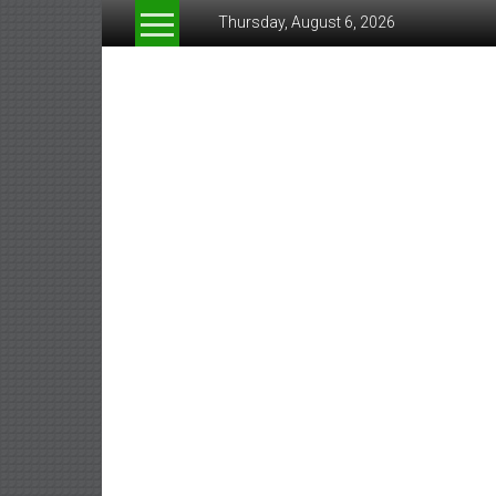
Skip
Thursday, August 6, 2026
to
content
www.greeneconomynew
สื่อ
สำหรับ
ธุรกิจ
สี
เขียว