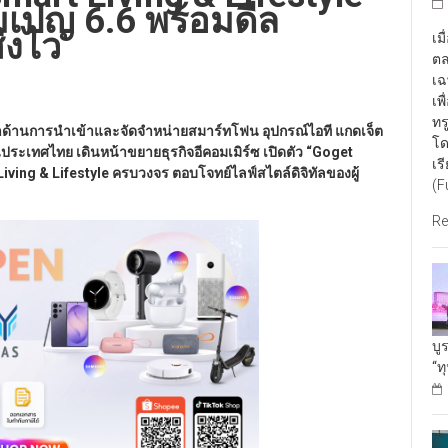
เปญ 6.6 พร้อมดีล
่งไว
เม
ตล
เฉ
เพ
ทร
้นำด้านการนำเข้าและจัดจำหน่ายสมาร์ทโฟน อุปกรณ์ไอที แกดเจ็ต
โด
ในประเทศไทย เดินหน้าขยายธุรกิจอีคอมเมิร์ซ เปิดตัว “Goget
เร
ving & Lifestyle ครบวงจร ตอบโจทย์ไลฟ์สไตล์ดิจิทัลของผู้
(F
Re
บู
“ท