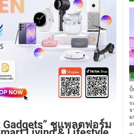
ปั
ม
ร
จ
ม
t Gadgets” ชูแพลตฟอร์ม
อ
mart Living & Lifestyle