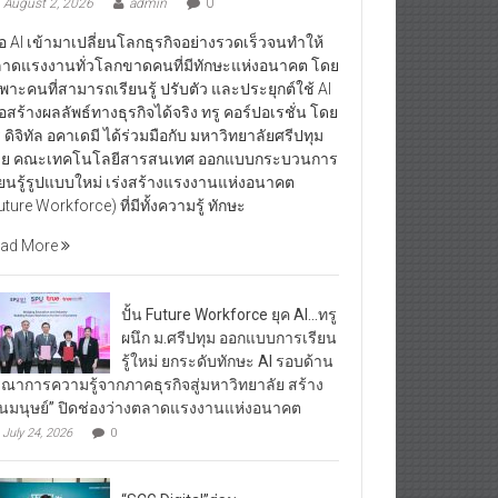
August 2, 2026
admin
0
ื่อ AI เข้ามาเปลี่ยนโลกธุรกิจอย่างรวดเร็วจนทำให้
าดแรงงานทั่วโลกขาดคนที่มีทักษะแห่งอนาคต โดย
พาะคนที่สามารถเรียนรู้ ปรับตัว และประยุกต์ใช้ AI
ื่อสร้างผลลัพธ์ทางธุรกิจได้จริง ทรู คอร์ปอเรชั่น โดย
ู ดิจิทัล อคาเดมี ได้ร่วมมือกับ มหาวิทยาลัยศรีปทุม
ย คณะเทคโนโลยีสารสนเทศ ออกแบบกระบวนการ
ียนรู้รูปแบบใหม่ เร่งสร้างแรงงานแห่งอนาคต
uture Workforce) ที่มีทั้งความรู้ ทักษะ
ad More
ปั้น Future Workforce ยุค AI…ทรู
ผนึก ม.ศรีปทุม ออกแบบการเรียน
รู้ใหม่ ยกระดับทักษะ AI รอบด้าน
รณาการความรู้จากภาคธุรกิจสู่มหาวิทยาลัย สร้าง
ุนมนุษย์” ปิดช่องว่างตลาดแรงงานแห่งอนาคต
July 24, 2026
0