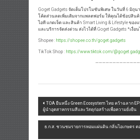
Goget Gadgets จัดเต็มโปรโมชันพิเศษ ในวันที่ 6 มิถุ
โค้ดส่วนลดเพิ่มเติมจากแพลตฟอร์ม ให้คุณได้ช้อปสินค
ไอที แกดเจ็ต และสินค้า Smart Living & Lifestyle ของ
และบริการจัดส่งด่วน ส่งไวได้ที่ Goget Gadgets *เงื่
Shopee :
https://shopee.co.th/goget.gadgets
TikTok Shop :
https://www.tiktok.com/@goget.gadg
——————————————
Post
TOA ยืนหนึ่ง Green Ecosystem ไทย คว้าฉลาก EPD 
ผู้นำอุตสาหกรรมสีและวัสดุก่อสร้างเพื่อความยั่งยืน
navigation
ธ.ก.ส. ชวนชมรายการหอมแผ่นดิน กลิ่นไอเกษตร ตอ