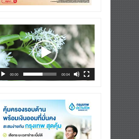
deo
ayer
00:00
00:04