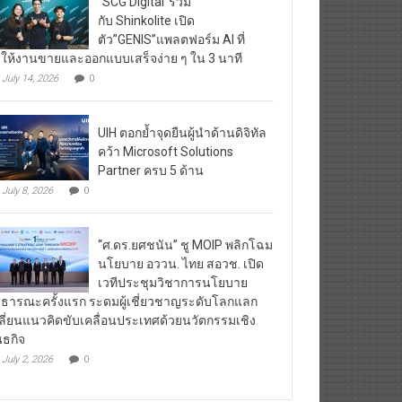
“SCG Digital”ร่วม
กับ Shinkolite เปิด
ตัว”GENIS”แพลตฟอร์ม AI ที่
ให้งานขายและออกแบบเสร็จง่าย ๆ ใน 3 นาที
July 14, 2026
0
UIH ตอกย้ำจุดยืนผู้นำด้านดิจิทัล
คว้า Microsoft Solutions
Partner ครบ 5 ด้าน
July 8, 2026
0
“ศ.ดร.ยศชนัน” ชู MOIP พลิกโฉม
นโยบาย อววน. ไทย สอวช. เปิด
เวทีประชุมวิชาการนโยบาย
ธารณะครั้งแรก ระดมผู้เชี่ยวชาญระดับโลกแลก
ลี่ยนแนวคิดขับเคลื่อนประเทศด้วยนวัตกรรมเชิง
นธกิจ
July 2, 2026
0