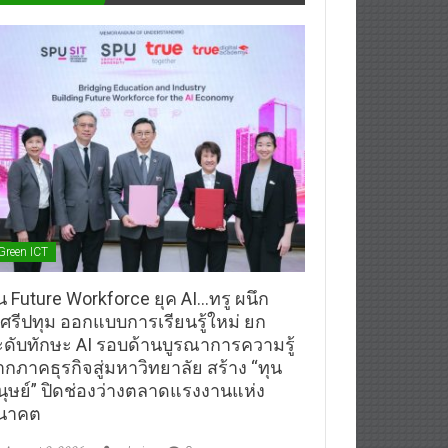
Green ICT
้น Future Workforce ยุค AI…ทรู ผนึก
.ศรีปทุม ออกแบบการเรียนรู้ใหม่ ยก
ะดับทักษะ AI รอบด้านบูรณาการความรู้
ากภาคธุรกิจสู่มหาวิทยาลัย สร้าง “ทุน
นุษย์” ปิดช่องว่างตลาดแรงงานแห่ง
นาคต