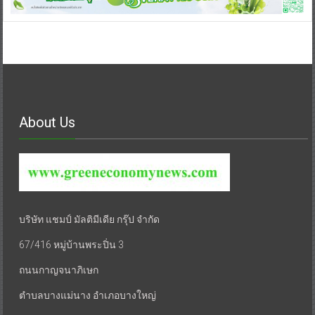
About Us
บริษัท แชมป์ มัลติมีเดีย กรุ๊ป จำกัด
67/416 หมู่บ้านพระปิ่น 3
ถนนกาญจนาภิเษก
ตำบลบางแม่นาง อำเภอบางใหญ่