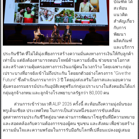
บัณฑิต ได้
สะท้อน
แนวคิด
สำคัญเกี่ยว
กับการ
พัฒนา
ผลิตภัณฑ์
และบริการ
ประกันชีวิต ที่ไม่ได้มุ่งเพียงการสร้างความมั่นคงทางการเงินให้กับลูกค้า
เท่านั้น แต่ยังต้องสามารถตอบโจทย์ด้านความยั่งยืน ช่วยขยายโอกาส
และสร้างความคุ้มครองทางการเงินแก่ผู้คนในวงกว้าง โดยเฉพาะกลุ่ม
เปราะบางที่อาจยังเข้าไม่ถึงประกัน โดยยกตัวอย่างโครงการ “Give the
Future” ซึ่งดำเนินการมากว่า 3 ปี โดยมุ่งส่งเสริมโอกาสและมอบความ
คุ้มครองกรมธรรม์ประกันอุบัติเหตุฟรีแก่กลุ่มเปราะบางในสังคมอันได้แก่
กลุ่มลูกจ้างกทม.และลูกจ้างโรงพยาบาลรัฐกว่า 80,000 คน
ส่วนการเข้าร่วมเวที ALIP 2026 ครั้งนี้ สะท้อนถึงความมุ่งมั่นของ
พรูเด็นเชียล ประเทศไทย ในการเป็นส่วนหนึ่งของการขับเคลื่อน
อุตสาหกรรมประกันชีวิตสู่อนาคต ผ่านการพัฒนาโซลูชันที่มีความหมาย
และสอดคล้องกับความต้องการของผู้คน ชุมชน และสังคม เพื่อช่วยสร้าง
ความมั่นใจและความพร้อมในการรับมือกับโลกที่เปลี่ยนแปลงอยู่เสมอ