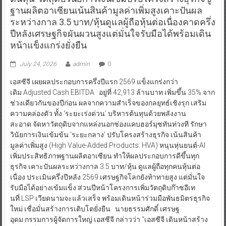
ฐานผลิตอาเซียนเน้นสินค้ามูลค่าเพิ่มสูงเคาะปันผล
ระหว่างกาล 3.5 บาท/หุ้นดูแลผู้ถือหุ้นต่อเนื่องคาดครึ่ง
ปีหลังเศรษฐกิจผันผวนสูงแต่มั่นใจรับมือได้พร้อมเดิน
หน้าแข็งแกร่งยั่งยืน
July 24, 2026
admin
0
เอสซีจี เผยผลประกอบการครึ่งปีแรก 2569 แข็งแกร่งกว่า
เดิม Adjusted Cash EBITDA อยู่ที่ 42,913 ล้านบาท เพิ่มขึ้น 35% จาก
ช่วงเดียวกันของปีก่อน ผลจากความสำเร็จของกลยุทธ์เชิงรุก เสริม
ความคล่องตัว ทั้ง ‘ระยะเร่งด่วน’ บริหารต้นทุนด้วยพลังงาน
สะอาด จัดหาวัตถุดิบจากแหล่งนอกช่องแคบฮอร์มุซทันท่วงที รักษา
วินัยการเงินเข้มข้น ‘ระยะกลาง’ ปรับโครงสร้างธุรกิจ เน้นสินค้า
มูลค่าเพิ่มสูง (High Value-Added Products: HVA) หนุนหุ่นยนต์-AI
เพิ่มประสิทธิภาพฐานผลิตอาเซียน ทำให้ผลประกอบการดีขึ้นทุก
ธุรกิจ เคาะปันผลระหว่างกาล 3.5 บาท/หุ้น ดูแลผู้ถือทุกคนหุ้นต่อ
เนื่อง ประเมินครึ่งปีหลัง 2569 เศรษฐกิจโลกยังท้าทายสูง แต่มั่นใจ
รับมือได้อย่างเข้มแข็ง ส่วนปีหน้าโครงการเพิ่มวัตถุดิบก๊าซอีเท
นที่ LSP เวียดนามจะแล้วเสร็จ พร้อมเดินหน้าร่วมมือพันธมิตรธุรกิจ
ใหม่ เชื่อมั่นสร้างการเติบโตยั่งยืน นายธรรมศักดิ์ เศรษฐ
อุดม กรรมการผู้จัดการใหญ่ เอสซีจี กล่าวว่า “เอสซีจี เดินหน้าสร้าง