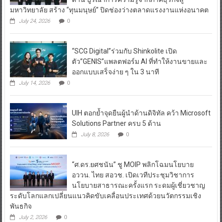
มหาวิทยาลัย สร้าง “ทุนมนุษย์” ปิดช่องว่างตลาดแรงงานแห่งอนาคต
July 24, 2026
0
“SCG Digital”ร่วมกับ Shinkolite เปิด
ตัว”GENIS”แพลตฟอร์ม AI ที่ทำให้งานขายและ
ออกแบบเสร็จง่าย ๆ ใน 3 นาที
July 14, 2026
0
UIH ตอกย้ำจุดยืนผู้นำด้านดิจิทัล คว้า Microsoft
Solutions Partner ครบ 5 ด้าน
July 8, 2026
0
“ศ.ดร.ยศชนัน” ชู MOIP พลิกโฉมนโยบาย
อววน. ไทย สอวช. เปิดเวทีประชุมวิชาการ
นโยบายสาธารณะครั้งแรก ระดมผู้เชี่ยวชาญ
ระดับโลกแลกเปลี่ยนแนวคิดขับเคลื่อนประเทศด้วยนวัตกรรมเชิง
พันธกิจ
July 2, 2026
0