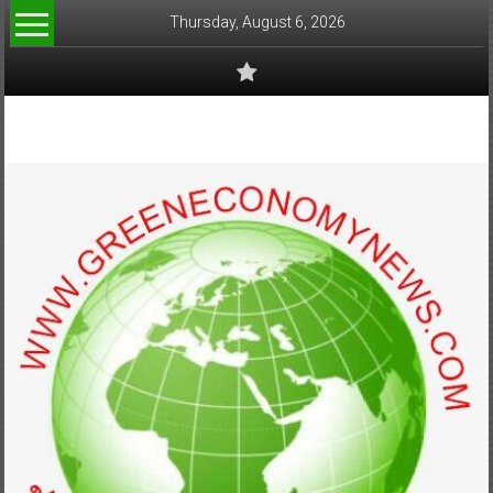
Skip
Thursday, August 6, 2026
to
content
www.greeneconomynews.com
สื่อ
สำหรับ
ธุรกิจ
สี
เขียว