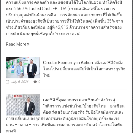
ความแข็งแกร่ง คล่องตัว และแข่งขันได้ในโลกผันผวน ทำให้ครึ่งปี
แรก 2569 Adjusted Cash EBITDA (กระแสเงินสดที่ไม่รวมการ
ปรับปรุงมูลค่าสินค้าคงเหลือ การด้อยค่า และรายการที่ไม่เกิดขึ้น
เป็นประจำของธุรกิจที่เป็นรายการที่ไม่ใช่เงินสด) เพิ่มขึ้น 35% จาก
ช่วงเดียวกันของปีก่อน อยู่ที่ 42,913 ล้านบาท จากความสำเร็จของ
การดำเนินกลยุทธ์เชิงรุกทั้ง ‘ระยะเร่งด่วน’
Read More
Circular Economy in Action: เมื่อเอสซีจีจับมือ
โฮมโปรเปลี่ยนของเสียให้เป็นโอกาสทางธุรกิจ
ใหม่
July 5, 2026
0
เอสซีจี ชี้อุตสาหกรรมอาเซียนกำลังก้าวสู่
“กติกาการแข่งขันใหม่”ย้ำธุรกิจไทย – อาเซียน
ต้องเร่งเสริมแกร่งธุรกิจ รับมือโลกผันผวนและ
การเปลี่ยนแปลงอุตสาหกรรมระดับภูมิภาคมั่นใจกลยุทธ์ระยะเร่ง
ด่วน – กลาง – ยาว เพิ่มขีดความสามารถแข่งขัน คว้าโอกาสโตทัน
ท่วงที