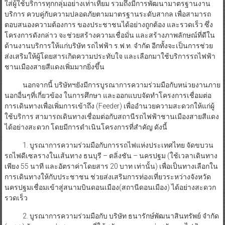
ใส่ผู้ใช้บริการทุกกลุ่มอย่างเท่าเทียม รวมถึงมีการพัฒนามาตรฐานงาน
บริการ ควบคู่กับความปลอดภัยตามมาตรฐานระดับสากล เพื่อสามารถ
ตอบสนองความต้องการ ของประชาชนได้อย่างถูกต้อง และรวดเร็ว ซึ่ง
โครงการดังกล่าว จะช่วยสร้างความเชื่อมั่น และสร้างภาพลักษณ์ที่ดีใน
ด้านงานบริการให้แก่บริษัท รถไฟฟ้า ร.ฟ.ท. จำกัด อีกทั้งจะเป็นการช่วย
ส่งเสริมให้ผู้โดยสารเกิดความประทับใจ และเลือกมาใช้บริการรถไฟฟ้า
ชานเมืองสายสีแดงเพิ่มมากยิ่งขึ้น
นอกจากนี้ บริษัทฯยังมีการบูรณาการความร่วมมือกับหน่วยงานภาย
นอกอื่นๆที่เกี่ยวข้อง ในการศึกษา และออกแบบจัดทำโครงการเชื่อมต่อ
การเดินทางเพื่อเพิ่มการเข้าถึง (Feeder) เพื่ออำนวยความสะดวกให้แก่ผู้
ใช้บริการ สามารถเดินทางเชื่อมต่อกับสถานีรถไฟฟ้าชานเมืองสายสีแดง
ได้อย่างสะดวก โดยมีการดำเนินโครงการที่สำคัญ ดังนี้
1. บูรณาการความร่วมมือกับการรถไฟแห่งประเทศไทย จัดขบวน
รถไฟดีเซลรางในเส้นทาง ธนบุรี – ตลิ่งชัน – นครปฐม (ใช้เวลาเดินทาง
เพียง 55 นาที และอัตราค่าโดยสาร 20 บาท เท่านั้น) เพื่อเป็นทางเลือกใน
การเดินทางให้กับประชาชน ช่วยส่งเสริมการท่องเที่ยวระหว่างจังหวัด
นครปฐมเชื่อมเข้าสู่สนามบินดอนเมือง(สถานีดอนเมือง) ได้อย่างสะดวก
รวดเร็ว
2. บูรณาการความร่วมมือกับ บริษัท ธนารักษ์พัฒนาสินทรัพย์ จำกัด