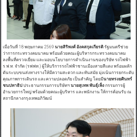
เมื่อวันที่ 18 พฤษภาคม 2569
นายสิริพงศ์ อังคสกุลเกียรติ
รัฐมนตรีช่วย
ว่าการกระทรวงคมนาคม พร้อมด้วยคณะผู้บริหารกระทรวงคมนาคม
ลงพื้นที่ตรวจเยี่ยม และมอบนโยบายการดำเนินงานของบริษัท รถไฟฟ้า
ร.ฟ.ท. จำกัด (รฟฟท.) ผู้ให้บริการรถไฟฟ้าชานเมืองสายสีแดง พร้อมผลัก
ดันระบบขนส่งทางรางให้มีความสะดวก และทันสมัย มุ่งเน้นการยกระดับ
คุณภาพการเดินรถ และความปลอดภัย เป็นสำคัญ โดยมี
นายทรงยศินทร์
ชนปทาธิป
ประธานกรรมการบริษัทฯ
นายสุเทพ พันธุ์เพ็ง
กรรมการผู้
อำนวยการใหญ่ พร้อมด้วยคณะผู้บริหาร และพนักงาน ให้การต้อนรับ ณ
สถานีกลางกรุงเทพอภิวัฒน์