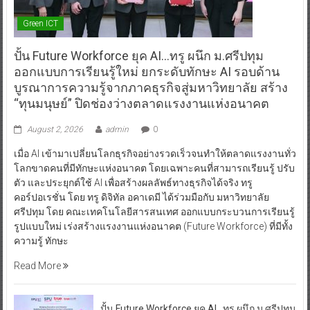
Green ICT
ปั้น Future Workforce ยุค AI…ทรู ผนึก ม.ศรีปทุม
ออกแบบการเรียนรู้ใหม่ ยกระดับทักษะ AI รอบด้าน
บูรณาการความรู้จากภาคธุรกิจสู่มหาวิทยาลัย สร้าง
“ทุนมนุษย์” ปิดช่องว่างตลาดแรงงานแห่งอนาคต
August 2, 2026
admin
0
เมื่อ AI เข้ามาเปลี่ยนโลกธุรกิจอย่างรวดเร็วจนทำให้ตลาดแรงงานทั่ว
โลกขาดคนที่มีทักษะแห่งอนาคต โดยเฉพาะคนที่สามารถเรียนรู้ ปรับ
ตัว และประยุกต์ใช้ AI เพื่อสร้างผลลัพธ์ทางธุรกิจได้จริง ทรู
คอร์ปอเรชั่น โดย ทรู ดิจิทัล อคาเดมี ได้ร่วมมือกับ มหาวิทยาลัย
ศรีปทุม โดย คณะเทคโนโลยีสารสนเทศ ออกแบบกระบวนการเรียนรู้
รูปแบบใหม่ เร่งสร้างแรงงานแห่งอนาคต (Future Workforce) ที่มีทั้ง
ความรู้ ทักษะ
Read More
ปั้น Future Workforce ยุค AI…ทรู ผนึก ม.ศรีปทุม