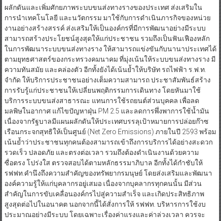
ผลักดันและเพิ่มศักยภาพระบบขนส่งทางรางของประเทศ ส่งเสริมใน
การนำเทคโนโลยี และนวัตกรรม มาใช้กับการดำเนินภารกิจของหน่วย
งานอย่างสร้างสรรค์ ส่งเสริมให้เป็นองค์กรที่มีการพัฒนาอย่างมีระบบ
สามารถสร้างประโยชน์สูงสุดให้แก่ประชาชน รวมถึงเป็นฟันเฟืองหลัก
ในการพัฒนาระบบขนส่งทางราง ให้สามารถแข่งขันกับนานาประเทศได้
ตามยุทธศาสตร์ของกระทรวงคมนาคม ที่มุ่งเน้นให้ระบบขนส่งทางราง มี
ความทันสมัย และคล่องตัว อีกทั้งยังได้เน้นย้ำให้บริษัท รถไฟฟ้า ร.ฟ.ท.
จำกัด ให้บริการประชาชนอย่างเต็มความสามารถ ประชาสัมพันธ์สร้าง
การรับรู้แก่ประชาชนให้เปลี่ยนพฤติกรรมการเดินทาง โดยหันมาใช้
บริการระบบขนส่งสาธารณะ แทนการใช้รถยนต์ส่วนบุคคล เพื่อลด
มลพิษในอากาศ แก้ไขปัญหาฝุ่น PM 2.5 และลดการพึ่งพาการใช้น้ำมัน
เนื่องจากรัฐบาลมีแผนผลักดันให้ประเทศบรรลุเป้าหมายการปล่อยก๊าซ
เรือนกระจกสุทธิให้เป็นศูนย์ (Net Zero Emissions) ภายในปี 2593 พร้อม
เน้นย้ำว่าประชาชนทุกคนต้องสามารถเข้าถึงการบริการได้อย่างสะดวก
รวดเร็ว ปลอดภัย และตรงต่อเวลา รวมถึงต้องดำเนินงานด้วยความ
ซื่อตรง โปร่งใส ตรวจสอบได้ตามหลักธรรมาภิบาล อีกทั้งได้กำชับให้
รฟฟท.คำนึงถึงความสำคัญของทรัพยากรมนุษย์ โดยส่งเสริมและพัฒนา
องค์ความรู้ให้แก่บุคลากรอยู่เสมอ เนื่องจากบุคลากรทุกคนนั้น มีส่วน
สำคัญในการขับเคลื่อนองค์กรไปสู่ความสำเร็จ และเกิดประสิทธิภาพ
สูงสุดต่อไปในอนาคต นอกจากนี้ได้สั่งการให้ รฟฟท. บริหารการใช้งบ
ประมาณอย่างมีระบบ โดยเฉพาะเรื่องค่าแรงและค่าล่วงเวลา ควรจะ