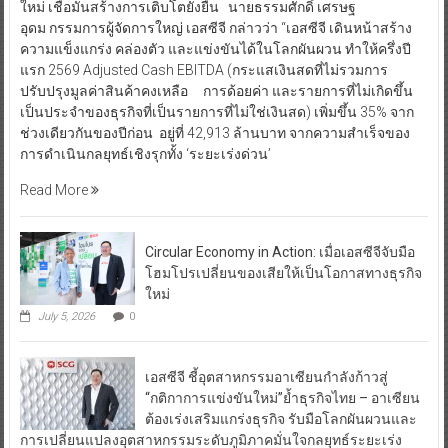
ใหม่ เชื่อมั่นสร้างการเติบโตยั่งยืน นายธรรมศักดิ์ เศรษฐ
อุดม กรรมการผู้จัดการใหญ่ เอสซีจี กล่าวว่า “เอสซีจี เดินหน้าสร้าง
ความแข็งแกร่ง คล่องตัว และแข่งขันได้ในโลกผันผวน ทำให้ครึ่งปี
แรก 2569 Adjusted Cash EBITDA (กระแสเงินสดที่ไม่รวมการ
ปรับปรุงมูลค่าสินค้าคงเหลือ การด้อยค่า และรายการที่ไม่เกิดขึ้น
เป็นประจำของธุรกิจที่เป็นรายการที่ไม่ใช่เงินสด) เพิ่มขึ้น 35% จาก
ช่วงเดียวกันของปีก่อน อยู่ที่ 42,913 ล้านบาท จากความสำเร็จของ
การดำเนินกลยุทธ์เชิงรุกทั้ง ‘ระยะเร่งด่วน’
Read More
Circular Economy in Action: เมื่อเอสซีจีจับมือ
โฮมโปรเปลี่ยนของเสียให้เป็นโอกาสทางธุรกิจ
ใหม่
July 5, 2026
0
เอสซีจี ชี้อุตสาหกรรมอาเซียนกำลังก้าวสู่
“กติกาการแข่งขันใหม่”ย้ำธุรกิจไทย – อาเซียน
ต้องเร่งเสริมแกร่งธุรกิจ รับมือโลกผันผวนและ
การเปลี่ยนแปลงอุตสาหกรรมระดับภูมิภาคมั่นใจกลยุทธ์ระยะเร่ง