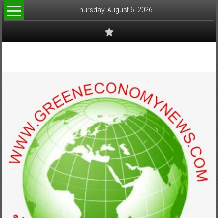
Skip
Thursday, August 6, 2026
to
content
www.greeneconomynews.com
สื่อ
สำหรับ
ธุรกิจ
สี
เขียว