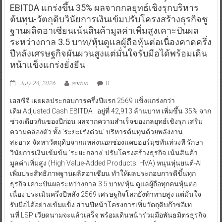
EBITDA แกร่งขึ้น 35% ผลจากกลยุทธ์เชิงรุกบริหาร
ต้นทุน-วัตถุดิบวินัยการเงินเข้มปรับโครงสร้างธุรกิจชู
ฐานผลิตอาเซียนเน้นสินค้ามูลค่าเพิ่มสูงเคาะปันผล
ระหว่างกาล 3.5 บาท/หุ้นดูแลผู้ถือหุ้นต่อเนื่องคาดครึ่ง
ปีหลังเศรษฐกิจผันผวนสูงแต่มั่นใจรับมือได้พร้อมเดิน
หน้าแข็งแกร่งยั่งยืน
July 24, 2026
admin
0
เอสซีจี เผยผลประกอบการครึ่งปีแรก 2569 แข็งแกร่งกว่า
เดิม Adjusted Cash EBITDA อยู่ที่ 42,913 ล้านบาท เพิ่มขึ้น 35% จาก
ช่วงเดียวกันของปีก่อน ผลจากความสำเร็จของกลยุทธ์เชิงรุก เสริม
ความคล่องตัว ทั้ง ‘ระยะเร่งด่วน’ บริหารต้นทุนด้วยพลังงาน
สะอาด จัดหาวัตถุดิบจากแหล่งนอกช่องแคบฮอร์มุซทันท่วงที รักษา
วินัยการเงินเข้มข้น ‘ระยะกลาง’ ปรับโครงสร้างธุรกิจ เน้นสินค้า
มูลค่าเพิ่มสูง (High Value-Added Products: HVA) หนุนหุ่นยนต์-AI
เพิ่มประสิทธิภาพฐานผลิตอาเซียน ทำให้ผลประกอบการดีขึ้นทุก
ธุรกิจ เคาะปันผลระหว่างกาล 3.5 บาท/หุ้น ดูแลผู้ถือทุกคนหุ้นต่อ
เนื่อง ประเมินครึ่งปีหลัง 2569 เศรษฐกิจโลกยังท้าทายสูง แต่มั่นใจ
รับมือได้อย่างเข้มแข็ง ส่วนปีหน้าโครงการเพิ่มวัตถุดิบก๊าซอีเท
นที่ LSP เวียดนามจะแล้วเสร็จ พร้อมเดินหน้าร่วมมือพันธมิตรธุรกิจ