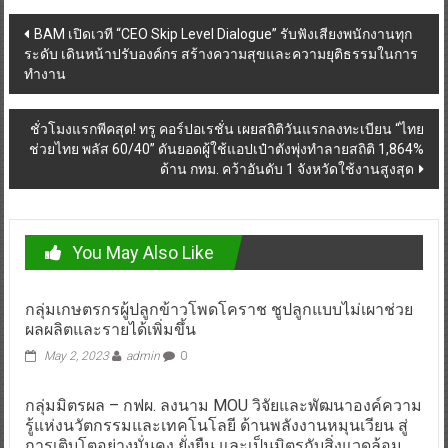
Post
BAM เปิดเวที “CEO Skip Level Dialogue” รับฟังเสียงพนักงานทุก
ระดับ เดินหน้าปรับองค์กร สร้างความสุขและความยุติธรรมในการ
navigation
ทำงาน
ชั่วโมงแรกพีคสุด! ทรู คอร์ปอเรชั่น เผยสถิติวันแรกลงทะเบียน “ไทย
ช่วยไทย พลัส 60/40” ดันยอดผู้ใช้แอปเป๋าตังพุ่งทำลายสถิติ 1,864%
ด้าน กทม. คว้าอันดับ 1 จังหวัดใช้งานสูงสุด
You May Also Like
กลุ่มเกษตรกรผู้ปลูกข้าวโพดโคราช ชูปลูกแบบไม่เผาช่วย
ผลผลิตและรายได้เพิ่มขึ้น
May 2, 2023
admin
0
กลุ่มมิตรผล – กฟผ. ลงนาม MOU วิจัยและพัฒนาองค์ความ
รู้แห่งนวัตกรรมและเทคโนโลยี ด้านพลังงานหมุนเวียน สู่
การเติบโตอย่างมั่นคง ยั่งยืน และเป็นมิตรกับสิ่งแวดล้อม