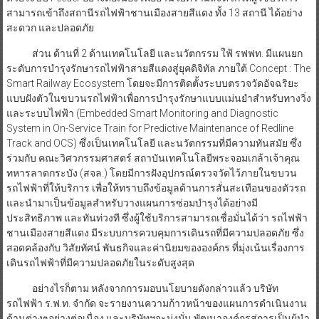
สามารถเข้าถึงสถานีรถไฟฟ้าชานเมืองสายสีแดง ทั้ง 13 สถานี ได้อย่าง
สะดวก และปลอดภัย
ส่วน ด้านที่ 2 ด้านเทคโนโลยี และนวัตกรรม ใฟ้ รฟฟท. มีแผนยก
ระดับการบำรุงรักษารถไฟฟ้าสายสีแดงสู่ยุคดิจิทัล ภายใต้ Concept : The
Smart Railway Ecosystem โดยจะมีการติดตั้งระบบตรวจวัดอัจฉริยะ
แบบฝังตัวในขบวนรถไฟฟ้าเพื่อการบำรุงรักษาแบบแม่นยำสำหรับทางวิ่ง
และระบบไฟฟ้า (Embedded Smart Monitoring and Diagnostic
System in On-Service Train for Predictive Maintenance of Redline
Track and OCS) ซึ่งเป็นเทคโนโลยี และนวัตกรรมที่มีความทันสมัย ซึ่ง
ร่วมกับ คณะวิศวกรรมศาสตร์ สถาบันเทคโนโลยีพระจอมเกล้าเจ้าคุณ
ทหารลาดกระบัง (สจล.) โดยมีการฝังอุปกรณ์ตรวจวัดไว้ภายในขบวน
รถไฟฟ้าที่ให้บริการ เพื่อให้ทราบถึงข้อมูลด้านการสั่นสะเทือนของตัวรถ
และนำมาเป็นข้อมูลสำหรับวางแผนการซ่อมบำรุงได้อย่างมี
ประสิทธิภาพ และทันท่วงที ซึ่งผู้ใช้บริการสามารถเชื่อมั่นได้ว่า รถไฟฟ้า
ชานเมืองสายสีแดง มีระบบการควบคุมการเดินรถที่มีความปลอดภัย ซึ่ง
สอดคล้องกับ วิสัยทัศน์ พันธกิจและค่านิยมขององค์กร ที่มุ่งเน้นเรื่องการ
เดินรถไฟฟ้าที่มีความปลอดภัยในระดับสูงสุด
อย่างไรก็ตาม หลังจากการมอบนโยบายดังกล่าวแล้ว บริษัท
รถไฟฟ้า ร.ฟ.ท. จำกัด จะรายงานความก้าวหน้าของแผนการดำเนินงาน
ด้านต่างๆอย่างต่อเนื่อง และบริษัทฯจะมุ่งมั่น พัฒนาองค์กรสู่การเป็นผู้นำ