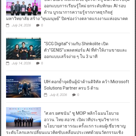
ออกแบบการเรียนรู้ใหม่ ยกระดับทักษะ AI รอบ
ด้าน บูรณาการความรู้จากภาคธุรกิจสู่
มหาวิทยาลัย สร้าง “ทุนมนุษย์” ปิดช่องว่างตลาดแรงงานแห่งอนาคต
July 24, 2026
0
“SCG Digital”ร่วมกับ Shinkolite เปิด
ตัว”GENIS”แพลตฟอร์ม AI ที่ทำให้งานขายและ
ออกแบบเสร็จง่าย ๆ ใน 3 นาที
July 14, 2026
0
UIH ตอกย้ำจุดยืนผู้นำด้านดิจิทัล คว้า Microsoft
Solutions Partner ครบ 5 ด้าน
July 8, 2026
0
“ศ.ดร.ยศชนัน” ชู MOIP พลิกโฉมนโยบาย
อววน. ไทย สอวช. เปิดเวทีประชุมวิชาการ
นโยบายสาธารณะครั้งแรก ระดมผู้เชี่ยวชาญ
ระดับโลกแลกเปลี่ยนแนวคิดขับเคลื่อนประเทศด้วยนวัตกรรมเชิง