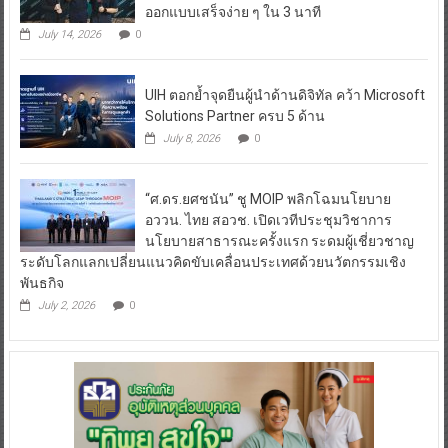
ออกแบบเสร็จง่าย ๆ ใน 3 นาที
July 14, 2026
0
UIH ตอกย้ำจุดยืนผู้นำด้านดิจิทัล คว้า Microsoft
Solutions Partner ครบ 5 ด้าน
July 8, 2026
0
“ศ.ดร.ยศชนัน” ชู MOIP พลิกโฉมนโยบาย
อววน. ไทย สอวช. เปิดเวทีประชุมวิชาการ
นโยบายสาธารณะครั้งแรก ระดมผู้เชี่ยวชาญ
ระดับโลกแลกเปลี่ยนแนวคิดขับเคลื่อนประเทศด้วยนวัตกรรมเชิง
พันธกิจ
July 2, 2026
0