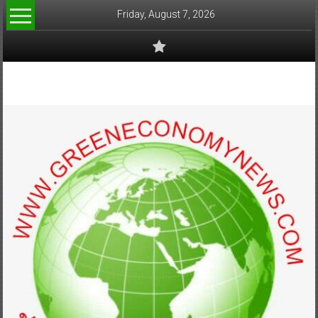
Skip
Friday, August 7, 2026
to
content
www.greeneconomynews.com
สื่อ
สำหรับ
ธุรกิจ
สี
เขียว