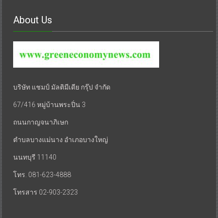
About Us
บริษัท แชมป์ มัลติมีเดีย กรุ๊ป จำกัด
67/416 หมู่บ้านพระปิ่น 3
ถนนกาญจนาภิเษก
ตำบลบางแม่นาง อำเภอบางใหญ่
นนทบุรี 11140
โทร. 081-623-4888
โทรสาร 02-903-2323