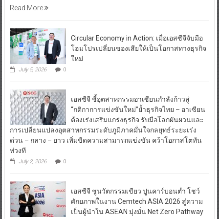
Read More
Circular Economy in Action: เมื่อเอสซีจีจับมือ
โฮมโปรเปลี่ยนของเสียให้เป็นโอกาสทางธุรกิจ
ใหม่
July 5, 2026
0
เอสซีจี ชี้อุตสาหกรรมอาเซียนกำลังก้าวสู่
“กติกาการแข่งขันใหม่”ย้ำธุรกิจไทย – อาเซียน
ต้องเร่งเสริมแกร่งธุรกิจ รับมือโลกผันผวนและ
การเปลี่ยนแปลงอุตสาหกรรมระดับภูมิภาคมั่นใจกลยุทธ์ระยะเร่ง
ด่วน – กลาง – ยาว เพิ่มขีดความสามารถแข่งขัน คว้าโอกาสโตทัน
ท่วงที
July 2, 2026
0
เอสซีจี ชูนวัตกรรมเขียว ปูนคาร์บอนต่ำ โชว์
ศักยภาพในงาน Cemtech ASIA 2026 สู่ความ
เป็นผู้นำใน ASEAN มุ่งมั่น Net Zero Pathway