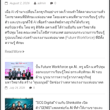
August 2, 2026
admin
0
เมื่อ AI เข้ามาเปลี่ยนโลกธุรกิจอย่างรวดเร็วจนทำให้ตลาดแรงงานทั่ว
โลกขาดคนที่มีทักษะแห่งอนาคต โดยเฉพาะคนที่สามารถเรียนรู้ ปรับ
ตัว และประยุกต์ใช้ AI เพื่อสร้างผลลัพธ์ทางธุรกิจได้จริง ทรู
คอร์ปอเรชั่น โดย ทรู ดิจิทัล อคาเดมี ได้ร่วมมือกับ มหาวิทยาลัย
ศรีปทุม โดย คณะเทคโนโลยีสารสนเทศ ออกแบบกระบวนการเรียนรู้
รูปแบบใหม่ เร่งสร้างแรงงานแห่งอนาคต (Future Workforce) ที่มีทั้ง
ความรู้ ทักษะ
Read More
ปั้น Future Workforce ยุค AI…ทรู ผนึก ม.ศรีปทุม
ออกแบบการเรียนรู้ใหม่ ยกระดับทักษะ AI รอบ
ด้าน บูรณาการความรู้จากภาคธุรกิจสู่
มหาวิทยาลัย สร้าง “ทุนมนุษย์” ปิดช่องว่างตลาดแรงงานแห่งอนาคต
July 24, 2026
0
“SCG Digital”ร่วมกับ Shinkolite เปิด
ตัว”GENIS”แพลตฟอร์ม AI ที่ทำให้งานขายและ