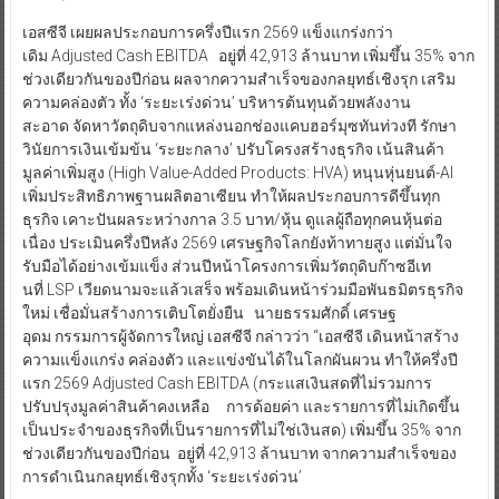
เอสซีจี เผยผลประกอบการครึ่งปีแรก 2569 แข็งแกร่งกว่า
เดิม Adjusted Cash EBITDA อยู่ที่ 42,913 ล้านบาท เพิ่มขึ้น 35% จาก
ช่วงเดียวกันของปีก่อน ผลจากความสำเร็จของกลยุทธ์เชิงรุก เสริม
ความคล่องตัว ทั้ง ‘ระยะเร่งด่วน’ บริหารต้นทุนด้วยพลังงาน
สะอาด จัดหาวัตถุดิบจากแหล่งนอกช่องแคบฮอร์มุซทันท่วงที รักษา
วินัยการเงินเข้มข้น ‘ระยะกลาง’ ปรับโครงสร้างธุรกิจ เน้นสินค้า
มูลค่าเพิ่มสูง (High Value-Added Products: HVA) หนุนหุ่นยนต์-AI
เพิ่มประสิทธิภาพฐานผลิตอาเซียน ทำให้ผลประกอบการดีขึ้นทุก
ธุรกิจ เคาะปันผลระหว่างกาล 3.5 บาท/หุ้น ดูแลผู้ถือทุกคนหุ้นต่อ
เนื่อง ประเมินครึ่งปีหลัง 2569 เศรษฐกิจโลกยังท้าทายสูง แต่มั่นใจ
รับมือได้อย่างเข้มแข็ง ส่วนปีหน้าโครงการเพิ่มวัตถุดิบก๊าซอีเท
นที่ LSP เวียดนามจะแล้วเสร็จ พร้อมเดินหน้าร่วมมือพันธมิตรธุรกิจ
ใหม่ เชื่อมั่นสร้างการเติบโตยั่งยืน นายธรรมศักดิ์ เศรษฐ
อุดม กรรมการผู้จัดการใหญ่ เอสซีจี กล่าวว่า “เอสซีจี เดินหน้าสร้าง
ความแข็งแกร่ง คล่องตัว และแข่งขันได้ในโลกผันผวน ทำให้ครึ่งปี
แรก 2569 Adjusted Cash EBITDA (กระแสเงินสดที่ไม่รวมการ
ปรับปรุงมูลค่าสินค้าคงเหลือ การด้อยค่า และรายการที่ไม่เกิดขึ้น
เป็นประจำของธุรกิจที่เป็นรายการที่ไม่ใช่เงินสด) เพิ่มขึ้น 35% จาก
ช่วงเดียวกันของปีก่อน อยู่ที่ 42,913 ล้านบาท จากความสำเร็จของ
การดำเนินกลยุทธ์เชิงรุกทั้ง ‘ระยะเร่งด่วน’