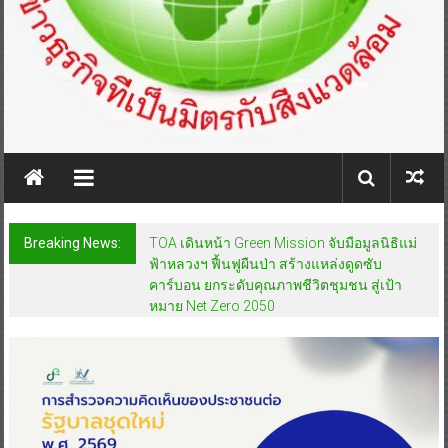
Breaking News:
TOA เดินหน้า Green Mission จับมือมูลนิธิแม่
ฟ้าหลวงฯ ฟื้นฟูผืนป่า สร้างแหล่งดูดซับ
คาร์บอน ยกระดับคุณภาพชีวิตชุมชน สู่เป้า
หมาย Net Zero 2050