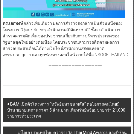
ดร.เอกพงษ์
กล่าวเพิ่มเติมว่า ผลการสำรวจดังกล่าวเป็นส่วนหนึ่งของ
โครงการ “Quick Survey สำนักงานสถิติแห่งชาติ” ซึ่งจะดำเนินการ
สำรวจความคิดเห็นของประชาชนเกี่ยวกับการบริหารประเทศของ
รัฐบาลชุดใหม่อย่างต่อเนื่อง โดยประชาชนสามารถติดตามผลการ
สำรวจประจำเดือนได้ทางเว็บไซต์สำนักงานสถิติแห่งชาติ
www.nso.go.th และทุกช่องทางออนไลน์ ภายใต้ชื่อ NSOOFTHAILAND
————————————————-
Post
BAM เปิดตัวโครงการ “ทรัพย์มหาชน พลัส” ต่อโอกาสคนไทยมี
บ้าน ขยายเพดานราคา 5 ล้านบาท เพิ่มทรัพย์พร้อมขายกว่า 21,000
navigation
รายการทั่วประเทศ
เอไอเอ ประเทศไทย คว้ารางวัล Thai Mind Awards สองปีซ้อน