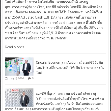
ใหม่ เชื่อมั่นสร้างการเติบโตยั่งยืน นายธรรมศักดิ์ เศรษฐ
อุดม กรรมการผู้จัดการใหญ่ เอสซีจี กล่าวว่า “เอสซีจี เดินหน้าสร้าง
ความแข็งแกร่ง คล่องตัว และแข่งขันได้ในโลกผันผวน ทำให้ครึ่งปี
แรก 2569 Adjusted Cash EBITDA (กระแสเงินสดที่ไม่รวมการ
ปรับปรุงมูลค่าสินค้าคงเหลือ การด้อยค่า และรายการที่ไม่เกิดขึ้น
เป็นประจำของธุรกิจที่เป็นรายการที่ไม่ใช่เงินสด) เพิ่มขึ้น 35% จาก
ช่วงเดียวกันของปีก่อน อยู่ที่ 42,913 ล้านบาท จากความสำเร็จของ
การดำเนินกลยุทธ์เชิงรุกทั้ง ‘ระยะเร่งด่วน’
Read More
Circular Economy in Action: เมื่อเอสซีจีจับมือ
โฮมโปรเปลี่ยนของเสียให้เป็นโอกาสทางธุรกิจ
ใหม่
July 5, 2026
0
เอสซีจี ชี้อุตสาหกรรมอาเซียนกำลังก้าวสู่
“กติกาการแข่งขันใหม่”ย้ำธุรกิจไทย – อาเซียน
ต้องเร่งเสริมแกร่งธุรกิจ รับมือโลกผันผวนและ
การเปลี่ยนแปลงอุตสาหกรรมระดับภูมิภาคมั่นใจกลยุทธ์ระยะเร่ง