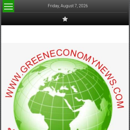
Skip
Friday, August 7, 2026
to
content
www.greeneconomynews.com
สื่อ
สำหรับ
ธุรกิจ
สี
เขียว