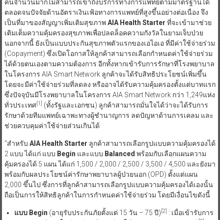
คนจำนวนมากไม่สามารถเข้าถึงบริการทางการแพทย์ตามมาตรฐานได้
ตลอดจนปัจจัยด้านอัตราเงินเฟ้อทางการแพทย์ที่สูงขึ้นอย่างต่อเนื่อง จึง
เป็นที่มาของสัญญาเพิ่มเติมสุขภาพ
AIA Health Starter
ที่จะเข้ามาช่วย
เติมเต็มความคุ้มครองสุขภาพเพื่อปลดล็อคความกังวัลในยามเจ็บป่วย
นอกจากนี้ ยังเป็นแบบประกันสุขภาพตัวแรกของเอไอเอ ที่มีค่าใช้จ่ายร่วม
(Copayment) ซึ่งเปิดโอกาสให้ลูกค้าสามารถเลือกกำหนดค่าใช้จ่ายร่วม
ได้ด้วยตนเองตามความต้องการ อีกทั้งหากเข้ารับการรักษาที่โรงพยาบาล
ในโครงการ AIA Smart Network ลูกค้าจะได้รับสิทธิประโยชน์เพิ่มขึ้น
โดยจะมีค่าใช้จ่ายร่วมที่ลดลง หรืออาจได้รับความคุ้มครองตั้งแต่บาทแรก
ซึ่งปัจจุบันมีโรงพยาบาลในโครงการ AIA Smart Network กว่า 1,249แห่ง
[1]
ทั่วประเทศ
(ทั้งรัฐและเอกชน) ลูกค้าสามารถมั่นใจได้ว่าจะได้รับการ
รักษาด้วยทีมแพทย์เฉาพะทางผู้ชำนาญการ ลดปัญหาด้านการเคลม และ
ช่วยควบคุมค่าใช้จ่ายส่วนเกินได้
“สำหรับ
AIA Health Starter
ลูกค้าสามารถเลือกรูปแบบความคุ้มครองได้
2 แบบ ได้แก่ แบบ
Begin
และแบบ
Balanced
พร้อมกับเลือกแผนความ
คุ้มครองได้ 5 แผน ได้แก่ 1,500 / 2,000 / 2,500 / 3,500 / 4,500 และยังมา
พร้อมกับผลประโยชน์ค่ารักษาพยาบาลผู้ป่วยนอก (OPD) ตั้งแต่แผน
2,000 ขึ้นไป ซึ่งการที่ลูกค้าสามารถเลือกรูปแบบความคุ้มครองได้เองนั้น
ถือเป็นการให้สิทธิลูกค้าในการกำหนดค่าใช้จ่ายร่วม โดยมีเงื่อนไขดังนี้
[2]
แบบ
Begin
(อายุรับประกันภัยตั้งแต่ 15 วัน – 75 ปี)
: เมื่อเข้ารับการ