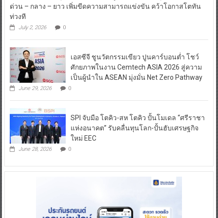
ด่วน – กลาง – ยาว เพิ่มขีดความสามารถแข่งขัน คว้าโอกาสโตทัน
ท่วงที
July 2, 2026
0
เอสซีจี ชูนวัตกรรมเขียว ปูนคาร์บอนต่ำ โชว์
ศักยภาพในงาน Cemtech ASIA 2026 สู่ความ
เป็นผู้นำใน ASEAN มุ่งมั่น Net Zero Pathway
June 29, 2026
0
SPI จับมือ โตคิว-สห โตคิว ปั้นโมเดล “ศรีราชา
แห่งอนาคต” รับคลื่นทุนโลก-ปั้นฮับเศรษฐกิจ
ใหม่ EEC
June 28, 2026
0