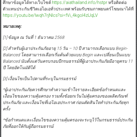
ศึกษาข้อมูลได้ทางเว็บไซต์
https://aiathailand.info/hstpr
หรือติดต่อ
ตัวแทนประกันชีวิตเอไอเอทั่วประเทศ พร้อมรับชมภาพยนตร์โฆษณาได้ที่
https://youtu.be/Iwqh7rjNIcs?si=fVi_4kgoI4zIJqLV
หมายเหตุ
:
[1]
ข้อมูล ณ วันที่
1
ธันวาคม
2568
[2]
สำหรับผู้เอาประกันภัยอายุ
15
วัน
– 10
ปี สามารถเลือกแบบ
Begin-
Balanced
โดยสามารถเลือกเริ่มต้นด้วยแบบ
Begin
และเปลี่ยนเป็นแบบ
Balanced
นับตั้งแต่วันครบรอบปีกรมธรรม์ที่ผู้เอาประกันภัยมีอายุครบ
11
ปี โดยอัตโนมัติได้
[3]
เงื่อนไขเป็นไปตามที่ระบุในกรมธรรม์
*
ผู้เอาประกันภัยควรศึกษาทำความเข้าใจรายละเอียดข้อกำหนดและ
เงื่อนไขของความคุ้มครอง รวมทั้งข้อยกเว้นไม่คุ้มครองของผลิตภัณฑ์
ประกันภัย และเงื่อนไขที่เอไอเอประกาศ ก่อนตัดสินใจทำประกันภัยทุก
ครั้ง
*
ข้อกำหนดและเงื่อนไขของความคุ้มครองจะระบุไว้ในกรมธรรม์ประกัน
ภัยที่ออกให้กับผู้ถือกรมธรรม์