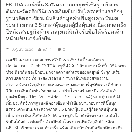
EBITDA แกร่งขึ้น 35% ผลจากกลยุทธ์เชิงรุกบริหาร
ต้นทุน-วัตถุดิบวินัยการเงินเข้มปรับโครงสร้างธุรกิจชู
ฐานผลิตอาเซียนเน้นสินค้ามูลค่าเพิ่มสูงเคาะปันผล
ระหว่างกาล 3.5 บาท/หุ้นดูแลผู้ถือหุ้นต่อเนื่องคาดครึ่ง
ปีหลังเศรษฐกิจผันผวนสูงแต่มั่นใจรับมือได้พร้อมเดิน
หน้าแข็งแกร่งยั่งยืน
July 24, 2026
admin
0
เอสซีจี เผยผลประกอบการครึ่งปีแรก 2569 แข็งแกร่งกว่า
เดิม Adjusted Cash EBITDA อยู่ที่ 42,913 ล้านบาท เพิ่มขึ้น 35% จาก
ช่วงเดียวกันของปีก่อน ผลจากความสำเร็จของกลยุทธ์เชิงรุก เสริม
ความคล่องตัว ทั้ง ‘ระยะเร่งด่วน’ บริหารต้นทุนด้วยพลังงาน
สะอาด จัดหาวัตถุดิบจากแหล่งนอกช่องแคบฮอร์มุซทันท่วงที รักษา
วินัยการเงินเข้มข้น ‘ระยะกลาง’ ปรับโครงสร้างธุรกิจ เน้นสินค้า
มูลค่าเพิ่มสูง (High Value-Added Products: HVA) หนุนหุ่นยนต์-AI
เพิ่มประสิทธิภาพฐานผลิตอาเซียน ทำให้ผลประกอบการดีขึ้นทุก
ธุรกิจ เคาะปันผลระหว่างกาล 3.5 บาท/หุ้น ดูแลผู้ถือทุกคนหุ้นต่อ
เนื่อง ประเมินครึ่งปีหลัง 2569 เศรษฐกิจโลกยังท้าทายสูง แต่มั่นใจ
รับมือได้อย่างเข้มแข็ง ส่วนปีหน้าโครงการเพิ่มวัตถุดิบก๊าซอีเท
นที่ LSP เวียดนามจะแล้วเสร็จ พร้อมเดินหน้าร่วมมือพันธมิตรธุรกิจ