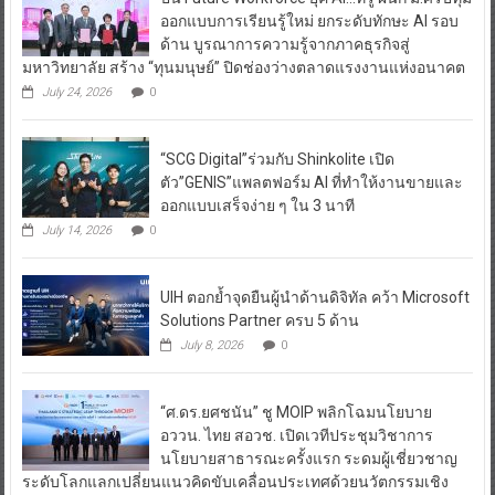
ออกแบบการเรียนรู้ใหม่ ยกระดับทักษะ AI รอบ
ด้าน บูรณาการความรู้จากภาคธุรกิจสู่
มหาวิทยาลัย สร้าง “ทุนมนุษย์” ปิดช่องว่างตลาดแรงงานแห่งอนาคต
July 24, 2026
0
“SCG Digital”ร่วมกับ Shinkolite เปิด
ตัว”GENIS”แพลตฟอร์ม AI ที่ทำให้งานขายและ
ออกแบบเสร็จง่าย ๆ ใน 3 นาที
July 14, 2026
0
UIH ตอกย้ำจุดยืนผู้นำด้านดิจิทัล คว้า Microsoft
Solutions Partner ครบ 5 ด้าน
July 8, 2026
0
“ศ.ดร.ยศชนัน” ชู MOIP พลิกโฉมนโยบาย
อววน. ไทย สอวช. เปิดเวทีประชุมวิชาการ
นโยบายสาธารณะครั้งแรก ระดมผู้เชี่ยวชาญ
ระดับโลกแลกเปลี่ยนแนวคิดขับเคลื่อนประเทศด้วยนวัตกรรมเชิง