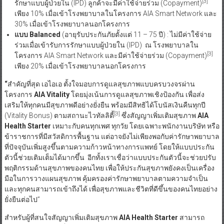
[3]
รักษาแบบผู้ป่วยใน (IPD) ลูกค้าจะมีค่าใช้จ่ายร่วม (Copayment)
เพียง 10% เมื่อเข้าโรงพยาบาลในโครงการ AIA Smart Network และ
30% เมื่อเข้าโรงพยาบาลนอกโครงการ
แบบ
Balanced
(อายุรับประกันภัยตั้งแต่ 11 – 75 ปี) : ไม่มีค่าใช้จ่าย
ร่วมเมื่อเข้ารับการรักษาแบบผู้ป่วยใน (IPD) ณ โรงพยาบาลใน
[3]
โครงการ AIA Smart Network และมีค่าใช้จ่ายร่วม (Copayment)
เพียง 20% เมื่อเข้าโรงพยาบาลนอกโครงการ
“
สำคัญที่สุด เอไอเอ ตั้งใจมอบการดูแลสุขภาพแบบครบวงจรผ่าน
โครงการ
AIA Vitality
โดยมุ่งเน้นการดูแลสุขภาพเชิงป้องกัน เพื่อส่ง
เสริมให้ทุกคนมีสุขภาพดีอย่างยั่งยืน พร้อมมีสิทธิได้โบนัสเงินคืนทุกปี
[3]
(Vitality Bonus) ตามสถานะไวทัลลิตี้
ซึ่งสัญญาเพิ่มเติมสุขภาพ
AIA
Health Starter
เหมาะกับคนทุกเพศ ทุกวัย โดยเฉพาะพนักงานบริษัท หรือ
ข้าราชการที่มีสวัสดิการพื้นฐาน แต่อาจยังไม่เพียงพอกับค่ารักษาพยาบาล
ที่ปัจจุบันเพิ่มสูงขึ้นตามความก้าวหน้าทางการแพทย์ โดยให้แบบประกัน
ตัวนี้ช่วยเติมเต็มได้มากขึ้น อีกทั้งเราเชื่อว่าแบบประกันตัวนี้จะช่วยปรับ
พฤติกรรมด้านสุขภาพของคนไทย เพื่อให้ประกันสุขภาพยังคงเป็นเครื่อง
มือในการวางแผนสุขภาพ คุ้มครองค่ารักษาพยาบาลตามความจำเป็น
และทุกคนสามารถเข้าถึงได้ เพื่อสุขภาพและชีวิตที่ดีขึ้นของคนไทยอย่าง
ยั่งยืนต่อไป”
สำหรับผู้ที่สนใจสัญญาเพิ่มเติมสุขภาพ
AIA Health Starter
สามารถ