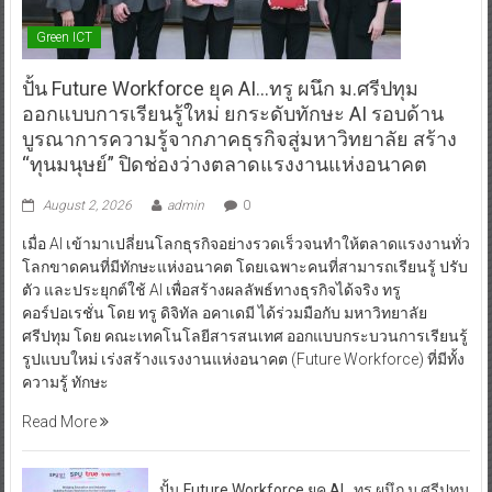
Green ICT
ปั้น Future Workforce ยุค AI…ทรู ผนึก ม.ศรีปทุม
ออกแบบการเรียนรู้ใหม่ ยกระดับทักษะ AI รอบด้าน
บูรณาการความรู้จากภาคธุรกิจสู่มหาวิทยาลัย สร้าง
“ทุนมนุษย์” ปิดช่องว่างตลาดแรงงานแห่งอนาคต
August 2, 2026
admin
0
เมื่อ AI เข้ามาเปลี่ยนโลกธุรกิจอย่างรวดเร็วจนทำให้ตลาดแรงงานทั่ว
โลกขาดคนที่มีทักษะแห่งอนาคต โดยเฉพาะคนที่สามารถเรียนรู้ ปรับ
ตัว และประยุกต์ใช้ AI เพื่อสร้างผลลัพธ์ทางธุรกิจได้จริง ทรู
คอร์ปอเรชั่น โดย ทรู ดิจิทัล อคาเดมี ได้ร่วมมือกับ มหาวิทยาลัย
ศรีปทุม โดย คณะเทคโนโลยีสารสนเทศ ออกแบบกระบวนการเรียนรู้
รูปแบบใหม่ เร่งสร้างแรงงานแห่งอนาคต (Future Workforce) ที่มีทั้ง
ความรู้ ทักษะ
Read More
ปั้น Future Workforce ยุค AI…ทรู ผนึก ม.ศรีปทุม