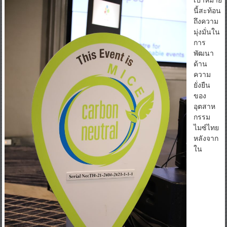
เป้าหมาย
นี้สะท้อน
ถึงความ
มุ่งมั่นใน
การ
พัฒนา
ด้าน
ความ
ยั่งยืน
ของ
อุตสาห
กรรม
ไมซ์ไทย
หลังจาก
ใน