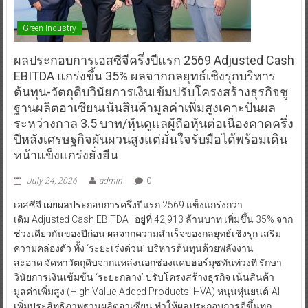
Green Industry
ผลประกอบการเอสซีจีครึ่งปีแรก 2569 Adjusted Cash
EBITDA แกร่งขึ้น 35% ผลจากกลยุทธ์เชิงรุกบริหาร
ต้นทุน-วัตถุดิบวินัยการเงินเข้มปรับโครงสร้างธุรกิจชู
ฐานผลิตอาเซียนเน้นสินค้ามูลค่าเพิ่มสูงเคาะปันผล
ระหว่างกาล 3.5 บาท/หุ้นดูแลผู้ถือหุ้นต่อเนื่องคาดครึ่ง
ปีหลังเศรษฐกิจผันผวนสูงแต่มั่นใจรับมือได้พร้อมเดิน
หน้าแข็งแกร่งยั่งยืน
July 24, 2026
admin
0
เอสซีจี เผยผลประกอบการครึ่งปีแรก 2569 แข็งแกร่งกว่า
เดิม Adjusted Cash EBITDA อยู่ที่ 42,913 ล้านบาท เพิ่มขึ้น 35% จาก
ช่วงเดียวกันของปีก่อน ผลจากความสำเร็จของกลยุทธ์เชิงรุก เสริม
ความคล่องตัว ทั้ง ‘ระยะเร่งด่วน’ บริหารต้นทุนด้วยพลังงาน
สะอาด จัดหาวัตถุดิบจากแหล่งนอกช่องแคบฮอร์มุซทันท่วงที รักษา
วินัยการเงินเข้มข้น ‘ระยะกลาง’ ปรับโครงสร้างธุรกิจ เน้นสินค้า
มูลค่าเพิ่มสูง (High Value-Added Products: HVA) หนุนหุ่นยนต์-AI
เพิ่มประสิทธิภาพฐานผลิตอาเซียน ทำให้ผลประกอบการดีขึ้นทุก