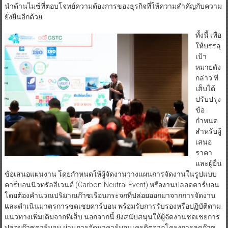
นำด้านไมซ์ที่ตอบโจทย์ความต้องการของธุรกิจที่ให้ความสำคัญกับความ
ยั่งยืนอีกด้วย”
ทั้งนี้ เพื่อ
ให้บรรลุ
เป้า
หมายดัง
กล่าว ที
เส็บได้
ปรับปรุง
ข้อ
กำหนด
สำหรับผู้
เสนอ
ราคา
และผู้ยื่น
ข้อเสนอแผนงาน โดยกำหนดให้ผู้จัดงานวางแผนการจัดงานในรูปแบบ
คาร์บอนนิวทรัลอีเวนต์ (Carbon-Neutral Event) หรืองานปลอดคาร์บอน
โดยต้องคำนวณปริมาณก๊าซเรือนกระจกที่ปล่อยออกมาจากการจัดงาน
แ
ละดำเนินมาตรการชดเชยคาร์บอน พร้อมรับการรับรองหรือปฏิบัติตาม
แนวทางเพิ่มเติมจากทีเส็บ นอกจากนี้ ยังสนับสนุนให้ผู้จัดงานชดเชยการ
ปล่อยก๊าซคาร์บอน ผ่านการจัดหาคาร์บอนเครดิตจากโครงการลดก๊าซ