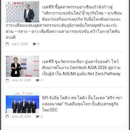
เอสซีจี ชี้อุตสาหกรรมอาเซียนกำลังก้าวสู่
“กติกาการแข่งขันใหม่”ย้ำธุรกิจไทย – อาเซียน
ต้องเร่งเสริมแกร่งธุรกิจ รับมือโลกผันผวนและ
การเปลี่ยนแปลงอุตสาหกรรมระดับภูมิภาคมั่นใจกลยุทธ์ระยะเร่ง
ด่วน – กลาง – ยาว เพิ่มขีดความสามารถแข่งขัน คว้าโอกาสโตทัน
ท่วงที
July 2, 2026
0
เอสซีจี ชูนวัตกรรมเขียว ปูนคาร์บอนต่ำ โชว์
ศักยภาพในงาน Cemtech ASIA 2026 สู่ความ
เป็นผู้นำใน ASEAN มุ่งมั่น Net Zero Pathway
June 29, 2026
0
SPI จับมือ โตคิว-สห โตคิว ปั้นโมเดล “ศรีราชา
แห่งอนาคต” รับคลื่นทุนโลก-ปั้นฮับเศรษฐกิจ
ใหม่ EEC
June 28, 2026
0