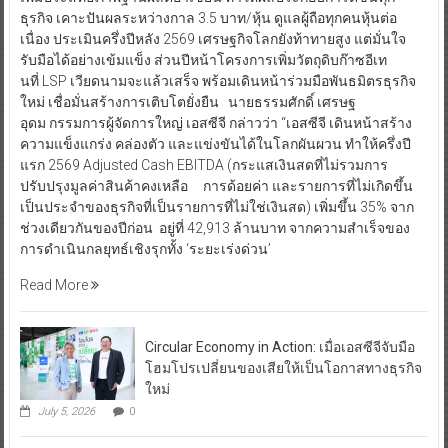
ธุรกิจ เคาะปันผลระหว่างกาล 3.5 บาท/หุ้น ดูแลผู้ถือทุกคนหุ้นต่อ
เนื่อง ประเมินครึ่งปีหลัง 2569 เศรษฐกิจโลกยังท้าทายสูง แต่มั่นใจ
รับมือได้อย่างเข้มแข็ง ส่วนปีหน้าโครงการเพิ่มวัตถุดิบก๊าซอีเท
นที่ LSP เวียดนามจะแล้วเสร็จ พร้อมเดินหน้าร่วมมือพันธมิตรธุรกิจ
ใหม่ เชื่อมั่นสร้างการเติบโตยั่งยืน นายธรรมศักดิ์ เศรษฐ
อุดม กรรมการผู้จัดการใหญ่ เอสซีจี กล่าวว่า “เอสซีจี เดินหน้าสร้าง
ความแข็งแกร่ง คล่องตัว และแข่งขันได้ในโลกผันผวน ทำให้ครึ่งปี
แรก 2569 Adjusted Cash EBITDA (กระแสเงินสดที่ไม่รวมการ
ปรับปรุงมูลค่าสินค้าคงเหลือ การด้อยค่า และรายการที่ไม่เกิดขึ้น
เป็นประจำของธุรกิจที่เป็นรายการที่ไม่ใช่เงินสด) เพิ่มขึ้น 35% จาก
ช่วงเดียวกันของปีก่อน อยู่ที่ 42,913 ล้านบาท จากความสำเร็จของ
การดำเนินกลยุทธ์เชิงรุกทั้ง ‘ระยะเร่งด่วน’
Read More
Circular Economy in Action: เมื่อเอสซีจีจับมือ
โฮมโปรเปลี่ยนของเสียให้เป็นโอกาสทางธุรกิจ
ใหม่
July 5, 2026
0