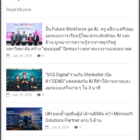
Read More
ปั้น Future Workforce ยุค AI…ทรู ผนึก ม.ศรีปทุม
ออกแบบการเรียนรู้ใหม่ ยกระดับทักษะ AI รอบ
ด้าน บูรณาการความรู้จากภาคธุรกิจสู่
มหาวิทยาลัย สร้าง “ทุนมนุษย์” ปิดช่องว่างตลาดแรงงานแห่งอนาคต
July 24, 2026
0
“SCG Digital”ร่วมกับ Shinkolite เปิด
ตัว”GENIS”แพลตฟอร์ม AI ที่ทำให้งานขายและ
ออกแบบเสร็จง่าย ๆ ใน 3 นาที
July 14, 2026
0
UIH ตอกย้ำจุดยืนผู้นำด้านดิจิทัล คว้า Microsoft
Solutions Partner ครบ 5 ด้าน
July 8, 2026
0