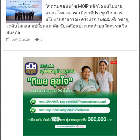
“ศ.ดร.ยศชนัน” ชู MOIP พลิกโฉมนโยบาย
อววน. ไทย สอวช. เปิดเวทีประชุมวิชาการ
นโยบายสาธารณะครั้งแรก ระดมผู้เชี่ยวชาญ
ระดับโลกแลกเปลี่ยนแนวคิดขับเคลื่อนประเทศด้วยนวัตกรรมเชิง
พันธกิจ
July 2, 2026
0