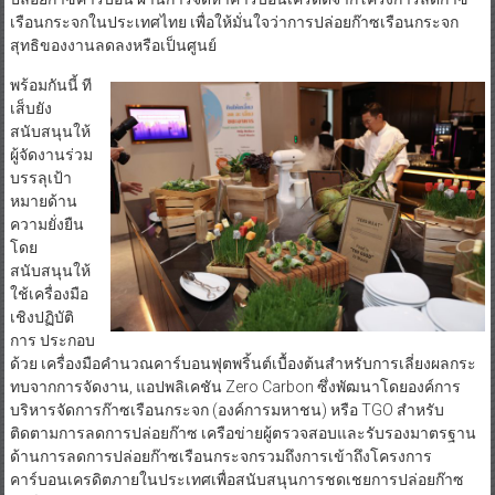
เรือนกระจกในประเทศไทย เพื่อให้มั่นใจว่าการปล่อยก๊าซเรือนกระจก
สุทธิของงานลดลงหรือเป็นศูนย์
พร้อมกันนี้ ที
เส็บยัง
สนับสนุนให้
ผู้จัดงานร่วม
บรรลุเป้า
หมายด้าน
ความยั่งยืน
โดย
สนับสนุนให้
ใช้เครื่องมือ
เชิงปฏิบัติ
การ ประกอบ
ด้วย เครื่องมือคำนวณคาร์บอนฟุตพริ้นต์เบื้องต้นสำหรับการเลี่ยงผลกระ
ทบจากการจัดงาน, แอปพลิเคชัน Zero Carbon ซึ่งพัฒนาโดยองค์การ
บริหารจัดการก๊าซเรือนกระจก (องค์การมหาชน) หรือ TGO สำหรับ
ติดตามการลดการปล่อยก๊าซ เครือข่ายผู้ตรวจสอบและรับรองมาตรฐาน
ด้านการลดการปล่อยก๊าซเรือนกระจกรวมถึงการเข้าถึงโครงการ
คาร์บอนเครดิตภายในประเทศเพื่อสนับสนุนการชดเชยการปล่อยก๊าซ