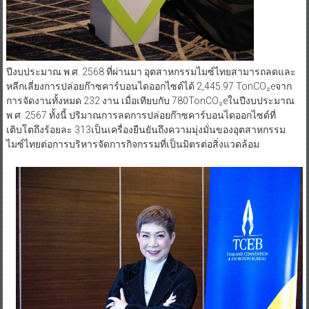
ปีงบประมาณ พ.ศ. 2568 ที่ผ่านมา อุตสาหกรรมไมซ์ไทยสามารถลดและ
หลีกเลี่ยงการปล่อยก๊าซคาร์บอนไดออกไซด์ได้ 2,445.97 TonCO₂eจาก
การจัดงานทั้งหมด 232 งาน เมื่อเทียบกับ 780TonCO₂eในปีงบประมาณ
พ.ศ. 2567 ทั้งนี้ ปริมาณการลดการปล่อยก๊าซคาร์บอนไดออกไซด์ที่
เติบโตถึงร้อยละ 313เป็นเครื่องยืนยันถึงความมุ่งมั่นของอุตสาหกรรม
ไมซ์ไทยต่อการบริหารจัดการกิจกรรมที่เป็นมิตรต่อสิ่งแวดล้อม