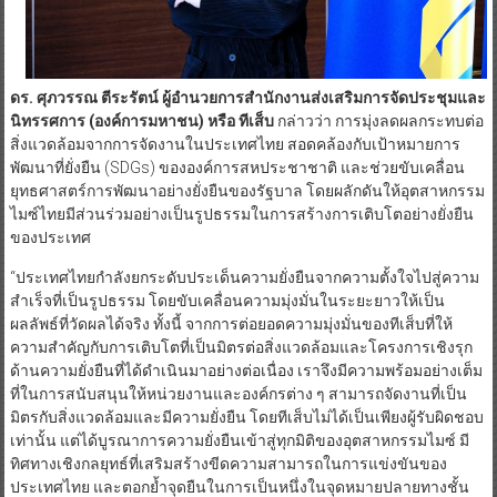
ดร
. ศุภวรรณ ตีระรัตน์ ผู้อำนวยการสำนักงานส่งเสริมการจัดประชุมและ
นิทรรศการ (องค์การมหาชน) หรือ ทีเส็บ
กล่าวว่า การมุ่งลดผลกระทบต่อ
สิ่งแวดล้อมจากการจัดงานในประเทศไทย สอดคล้องกับเป้าหมายการ
พัฒนาที่ยั่งยืน (SDGs) ขององค์การสหประชาชาติ และช่วยขับเคลื่อน
ยุทธศาสตร์การพัฒนาอย่างยั่งยืนของรัฐบาล โดยผลักดันให้อุตสาหกรรม
ไมซ์ไทยมีส่วนร่วมอย่างเป็นรูปธรรมในการสร้างการเติบโตอย่างยั่งยืน
ของประเทศ
“ประเทศไทยกำลังยกระดับประเด็นความยั่งยืนจากความตั้งใจไปสู่ความ
สำเร็จที่เป็นรูปธรรม โดยขับเคลื่อนความมุ่งมั่นในระยะยาวให้เป็น
ผลลัพธ์ที่วัดผลได้จริง ทั้งนี้ จากการต่อยอดความมุ่งมั่นของทีเส็บที่ให้
ความสำคัญกับการเติบโตที่เป็นมิตรต่อสิ่งแวดล้อมและโครงการเชิงรุก
ด้านความยั่งยืนที่ได้ดำเนินมาอย่างต่อเนื่อง เราจึงมีความพร้อมอย่างเต็ม
ที่ในการสนับสนุนให้หน่วยงานและองค์กรต่าง ๆ สามารถจัดงานที่เป็น
มิตรกับสิ่งแวดล้อมและมีความยั่งยืน โดยทีเส็บไม่ได้เป็นเพียงผู้รับผิดชอบ
เท่านั้น แต่ได้บูรณาการความยั่งยืนเข้าสู่ทุกมิติของอุตสาหกรรมไมซ์ มี
ทิศทางเชิงกลยุทธ์ที่เสริมสร้างขีดความสามารถในการแข่งขันของ
ประเทศไทย และตอกย้ำจุดยืนในการเป็นหนึ่งในจุดหมายปลายทางชั้น