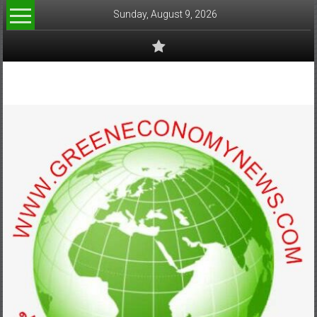
Skip
Sunday, August 9, 2026
to
content
www.greeneconomynews.com
สื่อ
สำหรับ
ธุรกิจ
สี
เขียว