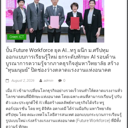
Green ICT
ปั้น Future Workforce ยุค AI…ทรู ผนึก ม.ศรีปทุม
ออกแบบการเรียนรู้ใหม่ ยกระดับทักษะ AI รอบด้าน
บูรณาการความรู้จากภาคธุรกิจสู่มหาวิทยาลัย สร้าง
“ทุนมนุษย์” ปิดช่องว่างตลาดแรงงานแห่งอนาคต
August 2, 2026
admin
0
เมื่อ AI เข้ามาเปลี่ยนโลกธุรกิจอย่างรวดเร็วจนทำให้ตลาดแรงงานทั่ว
โลกขาดคนที่มีทักษะแห่งอนาคต โดยเฉพาะคนที่สามารถเรียนรู้ ปรับ
ตัว และประยุกต์ใช้ AI เพื่อสร้างผลลัพธ์ทางธุรกิจได้จริง ทรู
คอร์ปอเรชั่น โดย ทรู ดิจิทัล อคาเดมี ได้ร่วมมือกับ มหาวิทยาลัย
ศรีปทุม โดย คณะเทคโนโลยีสารสนเทศ ออกแบบกระบวนการเรียนรู้
รูปแบบใหม่ เร่งสร้างแรงงานแห่งอนาคต (Future Workforce) ที่มีทั้ง
ความรู้ ทักษะ