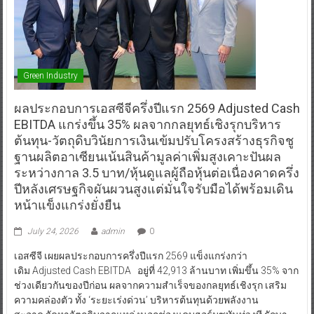
Green Industry
ผลประกอบการเอสซีจีครึ่งปีแรก 2569 Adjusted Cash
EBITDA แกร่งขึ้น 35% ผลจากกลยุทธ์เชิงรุกบริหาร
ต้นทุน-วัตถุดิบวินัยการเงินเข้มปรับโครงสร้างธุรกิจชู
ฐานผลิตอาเซียนเน้นสินค้ามูลค่าเพิ่มสูงเคาะปันผล
ระหว่างกาล 3.5 บาท/หุ้นดูแลผู้ถือหุ้นต่อเนื่องคาดครึ่ง
ปีหลังเศรษฐกิจผันผวนสูงแต่มั่นใจรับมือได้พร้อมเดิน
หน้าแข็งแกร่งยั่งยืน
July 24, 2026
admin
0
เอสซีจี เผยผลประกอบการครึ่งปีแรก 2569 แข็งแกร่งกว่า
เดิม Adjusted Cash EBITDA อยู่ที่ 42,913 ล้านบาท เพิ่มขึ้น 35% จาก
ช่วงเดียวกันของปีก่อน ผลจากความสำเร็จของกลยุทธ์เชิงรุก เสริม
ความคล่องตัว ทั้ง ‘ระยะเร่งด่วน’ บริหารต้นทุนด้วยพลังงาน