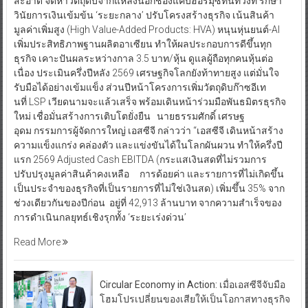
สะอาด จัดหาวัตถุดิบจากแหล่งนอกช่องแคบฮอร์มุซทันท่วงที รักษา
วินัยการเงินเข้มข้น ‘ระยะกลาง’ ปรับโครงสร้างธุรกิจ เน้นสินค้า
มูลค่าเพิ่มสูง (High Value-Added Products: HVA) หนุนหุ่นยนต์-AI
เพิ่มประสิทธิภาพฐานผลิตอาเซียน ทำให้ผลประกอบการดีขึ้นทุก
ธุรกิจ เคาะปันผลระหว่างกาล 3.5 บาท/หุ้น ดูแลผู้ถือทุกคนหุ้นต่อ
เนื่อง ประเมินครึ่งปีหลัง 2569 เศรษฐกิจโลกยังท้าทายสูง แต่มั่นใจ
รับมือได้อย่างเข้มแข็ง ส่วนปีหน้าโครงการเพิ่มวัตถุดิบก๊าซอีเท
นที่ LSP เวียดนามจะแล้วเสร็จ พร้อมเดินหน้าร่วมมือพันธมิตรธุรกิจ
ใหม่ เชื่อมั่นสร้างการเติบโตยั่งยืน นายธรรมศักดิ์ เศรษฐ
อุดม กรรมการผู้จัดการใหญ่ เอสซีจี กล่าวว่า “เอสซีจี เดินหน้าสร้าง
ความแข็งแกร่ง คล่องตัว และแข่งขันได้ในโลกผันผวน ทำให้ครึ่งปี
แรก 2569 Adjusted Cash EBITDA (กระแสเงินสดที่ไม่รวมการ
ปรับปรุงมูลค่าสินค้าคงเหลือ การด้อยค่า และรายการที่ไม่เกิดขึ้น
เป็นประจำของธุรกิจที่เป็นรายการที่ไม่ใช่เงินสด) เพิ่มขึ้น 35% จาก
ช่วงเดียวกันของปีก่อน อยู่ที่ 42,913 ล้านบาท จากความสำเร็จของ
การดำเนินกลยุทธ์เชิงรุกทั้ง ‘ระยะเร่งด่วน’
Read More
Circular Economy in Action: เมื่อเอสซีจีจับมือ
โฮมโปรเปลี่ยนของเสียให้เป็นโอกาสทางธุรกิจ