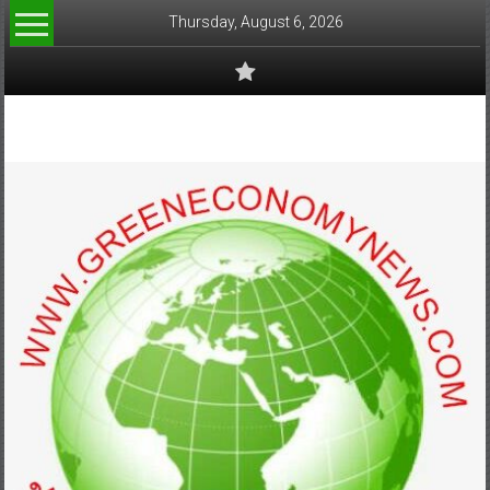
Skip
Thursday, August 6, 2026
to
content
www.greeneconomynews.com
สื่อ
สำหรับ
ธุรกิจ
สี
เขียว