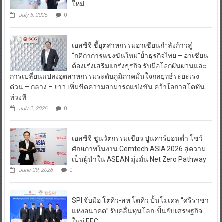
ใหม่
July 5, 2026
0
เอสซีจี ชี้อุตสาหกรรมอาเซียนกำลังก้าวสู่
“กติกาการแข่งขันใหม่”ย้ำธุรกิจไทย – อาเซียน
ต้องเร่งเสริมแกร่งธุรกิจ รับมือโลกผันผวนและ
การเปลี่ยนแปลงอุตสาหกรรมระดับภูมิภาคมั่นใจกลยุทธ์ระยะเร่ง
ด่วน – กลาง – ยาว เพิ่มขีดความสามารถแข่งขัน คว้าโอกาสโตทัน
ท่วงที
July 2, 2026
0
เอสซีจี ชูนวัตกรรมเขียว ปูนคาร์บอนต่ำ โชว์
ศักยภาพในงาน Cemtech ASIA 2026 สู่ความ
เป็นผู้นำใน ASEAN มุ่งมั่น Net Zero Pathway
June 29, 2026
0
SPI จับมือ โตคิว-สห โตคิว ปั้นโมเดล “ศรีราชา
แห่งอนาคต” รับคลื่นทุนโลก-ปั้นฮับเศรษฐกิจ
ใหม่ EEC