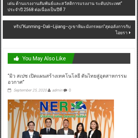
เด่น ด้านแรงงานสัมพันธ์และสวัสดิการแรงงาน ระดับประเทศ”
navigation
ประจำปี 2568 ต่อเนื่องเป็นปีที่ 7
ทริป“Kunming–Dali–Lijiang–ภูเขาหิมะมังกรหยก”สุดอลังการกับ
ไอยรา
You May Also Like
“มิว สเปซ เปิดแผนสร้างเทคโนโลยี ดันไทยสู่อุตสาหกรรม
อวกาศ”
September 25, 2020
admin
0