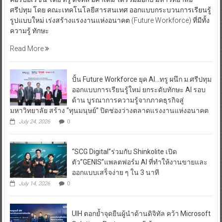
ศรีปทุม โดย คณะเทคโนโลยีสารสนเทศ ออกแบบกระบวนการเรียนรู้
รูปแบบใหม่ เร่งสร้างแรงงานแห่งอนาคต (Future Workforce) ที่มีทั้ง
ความรู้ ทักษะ
Read More
ปั้น Future Workforce ยุค AI…ทรู ผนึก ม.ศรีปทุม
ออกแบบการเรียนรู้ใหม่ ยกระดับทักษะ AI รอบ
ด้าน บูรณาการความรู้จากภาคธุรกิจสู่
มหาวิทยาลัย สร้าง “ทุนมนุษย์” ปิดช่องว่างตลาดแรงงานแห่งอนาคต
July 24, 2026
0
“SCG Digital”ร่วมกับ Shinkolite เปิด
ตัว”GENIS”แพลตฟอร์ม AI ที่ทำให้งานขายและ
ออกแบบเสร็จง่าย ๆ ใน 3 นาที
July 14, 2026
0
UIH ตอกย้ำจุดยืนผู้นำด้านดิจิทัล คว้า Microsoft