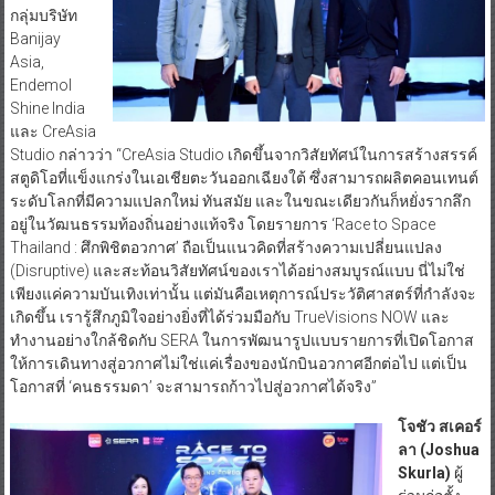
กลุ่มบริษัท
Banijay
Asia,
Endemol
Shine India
และ CreAsia
Studio กล่าวว่า “CreAsia Studio เกิดขึ้นจากวิสัยทัศน์ในการสร้างสรรค์
สตูดิโอที่แข็งแกร่งในเอเชียตะวันออกเฉียงใต้ ซึ่งสามารถผลิตคอนเทนต์
ระดับโลกที่มีความแปลกใหม่ ทันสมัย และในขณะเดียวกันก็หยั่งรากลึก
อยู่ในวัฒนธรรมท้องถิ่นอย่างแท้จริง โดยรายการ ‘Race to Space
Thailand : ศึกพิชิตอวกาศ’ ถือเป็นแนวคิดที่สร้างความเปลี่ยนแปลง
(Disruptive) และสะท้อนวิสัยทัศน์ของเราได้อย่างสมบูรณ์แบบ นี่ไม่ใช่
เพียงแค่ความบันเทิงเท่านั้น แต่มันคือเหตุการณ์ประวัติศาสตร์ที่กำลังจะ
เกิดขึ้น เรารู้สึกภูมิใจอย่างยิ่งที่ได้ร่วมมือกับ TrueVisions NOW และ
ทำงานอย่างใกล้ชิดกับ SERA ในการพัฒนารูปแบบรายการที่เปิดโอกาส
ให้การเดินทางสู่อวกาศไม่ใช่แค่เรื่องของนักบินอวกาศอีกต่อไป แต่เป็น
โอกาสที่ ‘คนธรรมดา’ จะสามารถก้าวไปสู่อวกาศได้จริง”
โจชัว สเคอร์
ลา (
Joshua
Skurla)
ผู้