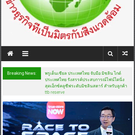
Breaking News:
พรูเด็นเชียล ประเทศไทย จับมือ มิชลิน ไกด์
ประเทศไทย รังสรรค์ประสบการณ์ไฟน์ไดนิ่ง
สุดเอ็กซ์คลูซีฟระดับมิชลินสตาร์ สำหรับลูกค้า
ttb reserve