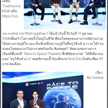
เคชั่น
TrueVisions
NOW หรือ
https://tvs-
ow.onelink.me/fKef/xpg6hau1 ได้แล้ววันนี้ ถึงวันที่ 10 ตุลาคม
2568เพื่อคว้าโอกาสครั้งใหญ่ในชีวิต ที่คนไทยทุกคนสามารถมีส่วนร่วม
ได้อย่างภาคภูมิใจ และเป็นอีกหนึ่งความภูมิใจที่ทรูวิชั่นส์ นาว จะได้ร่วม
ส่งคนไทยคนแรกไปอวกาศพร้อมกัน พิเศษสุด!!! ติดตามชมรายการ
เรียลลิตี้แห่งปี “Race to Space Thailand: ศึกพิชิตอวกาศ” ได้ที่เดียวบน
แอป “ทรูวิชั่นส์ นาว” พฤศจิกายนนี้ กับแพ็กเกจ Now Ent เริ่มต้นเพียง 99
บาท ต่อเดือน
เกี่ยว
กับ CreAsia