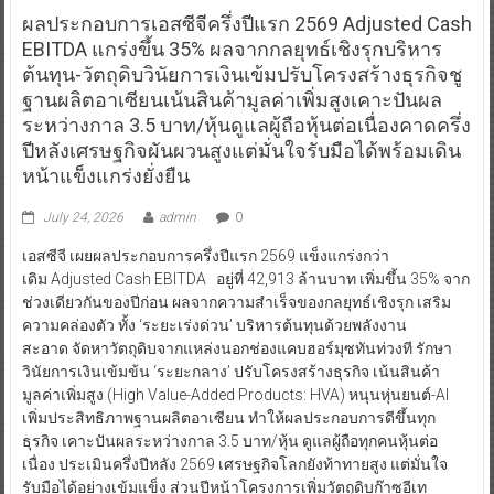
ผลประกอบการเอสซีจีครึ่งปีแรก 2569 Adjusted Cash
EBITDA แกร่งขึ้น 35% ผลจากกลยุทธ์เชิงรุกบริหาร
ต้นทุน-วัตถุดิบวินัยการเงินเข้มปรับโครงสร้างธุรกิจชู
ฐานผลิตอาเซียนเน้นสินค้ามูลค่าเพิ่มสูงเคาะปันผล
ระหว่างกาล 3.5 บาท/หุ้นดูแลผู้ถือหุ้นต่อเนื่องคาดครึ่ง
ปีหลังเศรษฐกิจผันผวนสูงแต่มั่นใจรับมือได้พร้อมเดิน
หน้าแข็งแกร่งยั่งยืน
July 24, 2026
admin
0
เอสซีจี เผยผลประกอบการครึ่งปีแรก 2569 แข็งแกร่งกว่า
เดิม Adjusted Cash EBITDA อยู่ที่ 42,913 ล้านบาท เพิ่มขึ้น 35% จาก
ช่วงเดียวกันของปีก่อน ผลจากความสำเร็จของกลยุทธ์เชิงรุก เสริม
ความคล่องตัว ทั้ง ‘ระยะเร่งด่วน’ บริหารต้นทุนด้วยพลังงาน
สะอาด จัดหาวัตถุดิบจากแหล่งนอกช่องแคบฮอร์มุซทันท่วงที รักษา
วินัยการเงินเข้มข้น ‘ระยะกลาง’ ปรับโครงสร้างธุรกิจ เน้นสินค้า
มูลค่าเพิ่มสูง (High Value-Added Products: HVA) หนุนหุ่นยนต์-AI
เพิ่มประสิทธิภาพฐานผลิตอาเซียน ทำให้ผลประกอบการดีขึ้นทุก
ธุรกิจ เคาะปันผลระหว่างกาล 3.5 บาท/หุ้น ดูแลผู้ถือทุกคนหุ้นต่อ
เนื่อง ประเมินครึ่งปีหลัง 2569 เศรษฐกิจโลกยังท้าทายสูง แต่มั่นใจ
รับมือได้อย่างเข้มแข็ง ส่วนปีหน้าโครงการเพิ่มวัตถุดิบก๊าซอีเท