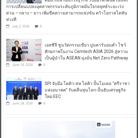
การเปลี่ยนแปลงอุตสาหกรรมระดับภูมิภาคมั่นใจกลยุทธ์ระยะเร่ง
ด่วน – กลาง – ยาว เพิ่มขีดความสามารถแข่งขัน คว้าโอกาสโตทัน
ท่วงที
July 2, 2026
0
เอสซีจี ชูนวัตกรรมเขียว ปูนคาร์บอนต่ำ โชว์
ศักยภาพในงาน Cemtech ASIA 2026 สู่ความ
เป็นผู้นำใน ASEAN มุ่งมั่น Net Zero Pathway
June 29, 2026
0
SPI จับมือ โตคิว-สห โตคิว ปั้นโมเดล “ศรีราชา
แห่งอนาคต” รับคลื่นทุนโลก-ปั้นฮับเศรษฐกิจ
ใหม่ EEC
June 28, 2026
0