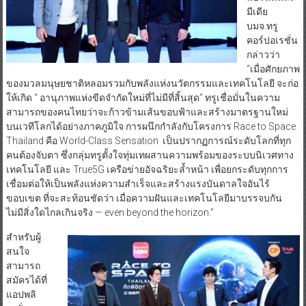
มีเดีย
บมจ.ทรู
คอร์ปอเรชั่น
กล่าวว่า
“เมื่อศักยภาพ
ของมวลมนุษยชาติหลอมรวมกับพลังแห่งนวัตกรรมและเทคโนโลยี จะก่อ
ให้เกิด “ อานุภาพแห่งขีดจำกัดใหม่ที่ไม่มีที่สิ้นสุด” ทรูเชื่อมั่นในความ
สามารถของคนไทยว่าจะก้าวข้ามเส้นขอบฟ้าและสร้างมาตรฐานใหม่
บนเวทีโลกได้อย่างภาคภูมิใจ การผนึกกำลังกับโครงการ Race to Space
Thailand คือ World-Class Sensation เป็นปรากฏการณ์ระดับโลกที่ทุก
คนต้องจับตา ซึ่งกลุ่มทรูตั้งใจทุ่มเทผสานความพร้อมของระบบนิเวศทาง
เทคโนโลยี และ True5G เครือข่ายอัจฉริยะล้ำหน้า เพื่อยกระดับทุกการ
เชื่อมต่อให้เป็นพลังแห่งความสำเร็จและสร้างแรงบันดาลใจอันไร้
ขอบเขต ที่จะสะท้อนชัดว่า เมื่อความฝันและเทคโนโลยีมาบรรจบกัน
ไม่มีสิ่งใดไกลเกินจริง — even beyond the horizon.”
สำหรับผู้
สนใจ
สามารถ
สมัครได้ที่
แอปพลิ