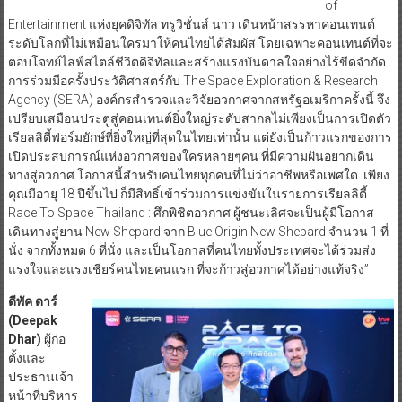
of
Entertainment แห่งยุคดิจิทัล ทรูวิชั่นส์ นาว เดินหน้าสรรหาคอนเทนต์
ระดับโลกที่ไม่เหมือนใครมาให้คนไทยได้สัมผัส โดยเฉพาะคอนเทนต์ที่จะ
ตอบโจทย์ไลฟ์สไตล์ชีวิตดิจิทัลและสร้างแรงบันดาลใจอย่างไร้ขีดจำกัด
การร่วมมือครั้งประวัติศาสตร์กับ The Space Exploration & Research
Agency (SERA) องค์กรสำรวจและวิจัยอวกาศจากสหรัฐอเมริกาครั้งนี้ จึง
เปรียบเสมือนประตูสู่คอนเทนต์ยิ่งใหญ่ระดับสากลไม่เพียงเป็นการเปิดตัว
เรียลลิตี้ฟอร์มยักษ์ที่ยิ่งใหญ่ที่สุดในไทยเท่านั้น แต่ยังเป็นก้าวแรกของการ
เปิดประสบการณ์แห่งอวกาศของใครหลายๆคน ที่มีความฝันอยากเดิน
ทางสู่อวกาศ โอกาสนี้สำหรับคนไทยทุกคนที่ไม่ว่าอาชีพหรือเพศใด เพียง
คุณมีอายุ 18 ปีขึ้นไป ก็มีสิทธิ์เข้าร่วมการแข่งขันในรายการเรียลลิตี้
Race To Space Thailand : ศึกพิชิตอวกาศ ผู้ชนะเลิศจะเป็นผู้มีโอกาส
เดินทางสู่ยาน New Shepard จาก Blue Origin New Shepard จำนวน 1 ที่
นั่ง จากทั้งหมด 6 ที่นั่ง และเป็นโอกาสที่คนไทยทั้งประเทศจะได้ร่วมส่ง
แรงใจและแรงเชียร์คนไทยคนแรก ที่จะก้าวสู่อวกาศได้อย่างแท้จริง”
ดีพัค ดาร์
(
Deepak
Dhar)
ผู้ก่อ
ตั้งและ
ประธานเจ้า
หน้าที่บริหาร