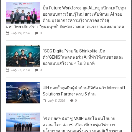
ปั้น Future Workforce ยุค AI…ทรู ผนึก ม.ศรีปทุม
ออกแบบการเรียนรู้ใหม่ ยกระดับทักษะ AI รอบ
ด้าน บูรณาการความรู้จากภาคธุรกิจสู่
มหาวิทยาลัย สร้าง “ทุนมนุษย์” ปิดช่องว่างตลาดแรงงานแห่งอนาคต
July 24, 2026
0
“SCG Digital”ร่วมกับ Shinkolite เปิด
ตัว”GENIS”แพลตฟอร์ม AI ที่ทำให้งานขายและ
ออกแบบเสร็จง่าย ๆ ใน 3 นาที
July 14, 2026
0
UIH ตอกย้ำจุดยืนผู้นำด้านดิจิทัล คว้า Microsoft
Solutions Partner ครบ 5 ด้าน
July 8, 2026
0
“ศ.ดร.ยศชนัน” ชู MOIP พลิกโฉมนโยบาย
อววน. ไทย สอวช. เปิดเวทีประชุมวิชาการ
นโยบายสาธารณะครั้งแรก ระดมผู้เชี่ยวชาญ