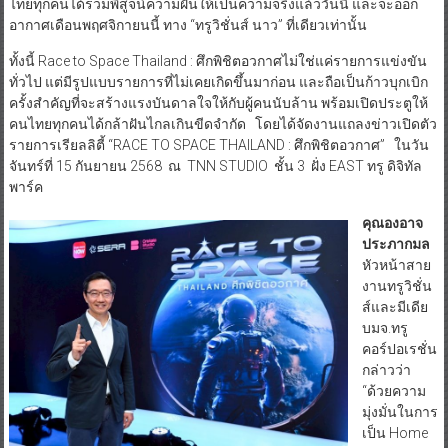
ไทยทุกคนได้ร่วมพิสูจน์ความฝันให้เป็นความจริงแล้ววันนี้ และจะออก
อากาศเดือนพฤศจิกายนนี้ ทาง “ทรูวิชั่นส์ นาว” ที่เดียวเท่านั้น
ทั้งนี้ Race to Space Thailand : ศึกพิชิตอวกาศไม่ใช่แค่รายการแข่งขัน
ทั่วไป แต่มีรูปแบบรายการที่ไม่เคยเกิดขึ้นมาก่อน และถือเป็นก้าวบุกเบิก
ครั้งสำคัญที่จะสร้างแรงบันดาลใจให้กับผู้คนนับล้าน พร้อมเปิดประตูให้
คนไทยทุกคนได้กล้าฝันไกลเกินขีดจำกัด โดยได้จัดงานแถลงข่าวเปิดตัว
รายการเรียลลิตี้ “RACE TO SPACE THAILAND : ศึกพิชิตอวกาศ” ในวัน
จันทร์ที่ 15 กันยายน 2568 ณ TNN STUDIO ชั้น 3 ฝั่ง EAST ทรู ดิจิทัล
พาร์ค
คุณองอาจ
ประภากมล
หัวหน้าสาย
งานทรูวิชั่น
ส์และมีเดีย
บมจ.ทรู
คอร์ปอเรชั่น
กล่าวว่า
“ด้วยความ
มุ่งมั่นในการ
เป็น Home