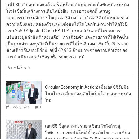
นที่ LSP เวียดนามจะแล้วเสร็จ พร้อมเดินหน้าร่วมมือพันธมิตรธุรกิจ
ใหม่ เชื่อมั่นสร้างการเติบโตยั่งยืน นายธรรมศักดิ์ เศรษฐ
อุดม กรรมการผู้จัดการใหญ่ เอสซีจี กล่าวว่า “เอสซีจี เดินหน้าสร้าง
ความแข็งแกร่ง คล่องตัว และแข่งขันได้ในโลกผันผวน ทำให้ครึ่งปี
แรก 2569 Adjusted Cash EBITDA (กระแสเงินสดที่ไม่รวมการ
ปรับปรุงมูลค่าสินค้าคงเหลือ การด้อยค่า และรายการที่ไม่เกิดขึ้น
เป็นประจำของธุรกิจที่เป็นรายการที่ไม่ใช่เงินสด) เพิ่มขึ้น 35% จาก
ช่วงเดียวกันของปีก่อน อยู่ที่ 42,913 ล้านบาท จากความสำเร็จของ
การดำเนินกลยุทธ์เชิงรุกทั้ง ‘ระยะเร่งด่วน’
Read More
Circular Economy in Action: เมื่อเอสซีจีจับมือ
โฮมโปรเปลี่ยนของเสียให้เป็นโอกาสทางธุรกิจ
ใหม่
July 5, 2026
0
เอสซีจี ชี้อุตสาหกรรมอาเซียนกำลังก้าวสู่
“กติกาการแข่งขันใหม่”ย้ำธุรกิจไทย – อาเซียน
ต้องเร่งเสริมแกร่งธุรกิจ รับมือโลกผันผวนและ