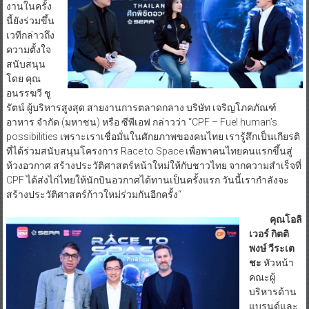
งานในครั้ง
นี้ยังร่วมขึ้น
เวทีกล่าวถึง
ความตั้งใจ
สนับสนุน
โดย คุณ
อนรรฆวี ชู
รัตน์ ผู้บริหารสูงสุด สายงานการตลาดกลาง บริษัท เจริญโภคภัณฑ์
อาหาร จำกัด (มหาชน) หรือ ซีพีเอฟ กล่าวว่า “CPF – Fuel human’s
possibilities เพราะเราเชื่อมั่นในศักยภาพของคนไทย เรารู้สึกเป็นเกียรติ
ที่ได้ร่วมสนับสนุนโครงการ Race to Space เพื่อพาคนไทยคนแรกขึ้นสู่
ห้วงอวกาศ สร้างประวัติศาสตร์หน้าใหม่ให้กับชาวไทย จากความสำเร็จที่
CPF ได้ส่งไก่ไทยให้นักบินอวกาศได้ทานเป็นครั้งแรก วันนี้เรากำลังจะ
สร้างประวัติศาสตร์ก้าวใหม่ร่วมกันอีกครั้ง“
คุณโอลิ
เวอร์ กิตติ
พงษ์ วีระเต
ชะ
หัวหน้า
คณะผู้
บริหารด้าน
แบรนด์และ