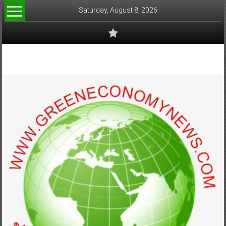
Skip
Saturday, August 8, 2026
to
content
www.greeneconomynews.com
สื่อ
สำหรับ
ธุรกิจ
สี
เขียว