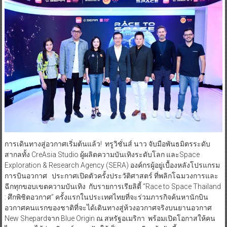
การเดินทางสู่อวกาศเริ่มต้นแล้ว! ทรูวิชั่นส์ นาว จับมือพันธมิตรระดับ
สากลทั้ง CreAsia Studio ผู้ผลิตความบันเทิงระดับโลก และSpace
Exploration & Research Agency (SERA) องค์กรผู้อยู่เบื้องหลังโปรแกรม
การบินอวกาศ ประกาศเปิดตัวครั้งประวัติศาสตร์ ที่พลิกโฉมวงการและ
ฉีกทุกขอบเขตความบันเทิง กับรายการเรียลิตี้ “Race to Space Thailand
: ศึกพิชิตอวกาศ” ครั้งแรกในประเทศไทยที่จะร่วมภารกิจค้นหานักบิน
อวกาศคนแรกของชาติที่จะได้เดินทางสู่ห้วงอวกาศจริงบนยานอวกาศ
New Shepardจาก Blue Origin ณ สหรัฐอเมริกา พร้อมเปิดโอกาสให้คน