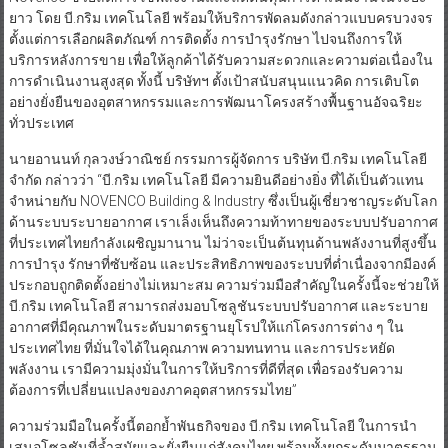
ยาว โดย บี.กริม เทคโนโลยี พร้อมให้บริการพัดลมดังกล่าวแบบครบวงจร
ตั้งแต่การเลือกผลิตภัณฑ์ การติดตั้ง การบำรุงรักษา ไปจนถึงการให้
บริการหลังการขาย เพื่อให้ลูกค้าได้รับความสะดวกและความต่อเนื่องใน
การดำเนินงานสูงสุด ทั้งนี้ บริษัทฯ ตั้งเป้าสนับสนุนแนวคิด การเติบโต
อย่างยั่งยืนของอุตสาหกรรมและการพัฒนาโครงสร้างพื้นฐานอัจฉริยะ
ทั่วประเทศ
นายอานนท์ กุลวงษ์วาณิชย์ กรรมการผู้จัดการ บริษัท บี.กริม เทคโนโลยี
จำกัด กล่าวว่า “บี.กริม เทคโนโลยี มีความยินดีอย่างยิ่ง ที่ได้เป็นตัวแทน
จำหน่ายกับ NOVENCO Building & Industry ซึ่งเป็นผู้เชี่ยวชาญระดับโลก
ด้านระบบระบายอากาศ เราเล็งเห็นถึงความท้าทายของระบบปรับอากาศ
ที่ประเทศไทยกำลังเผชิญมานาน ไม่ว่าจะเป็นต้นทุนด้านพลังงานที่สูงขึ้น
การบำรุง รักษาที่ซับซ้อน และประสิทธิภาพของระบบที่ต่ำเนื่องจากมีองค์
ประกอบถูกติดตั้งอย่างไม่เหมาะสม ความร่วมมือสำคัญในครั้งนี้จะช่วยให้
บี.กริม เทคโนโลยี สามารถส่งมอบโซลูชันระบบปรับอากาศ และระบาย
อากาศที่มีคุณภาพในระดับมาตรฐานยุโรปให้แก่โครงการต่าง ๆ ใน
ประเทศไทย ที่มั่นใจได้ในคุณภาพ ความทนทาน และการประหยัด
พลังงาน เรามีความมุ่งมั่นในการให้บริการที่ดีที่สุด เพื่อรองรับความ
ต้องการที่เปลี่ยนแปลงของภาคอุตสาหกรรมไทย”
ความร่วมมือในครั้งนี้ตอกย้ำพันธกิจของ บี.กริม เทคโนโลยี ในการนำ
เสนอโซลูชันที่ล้ำสมัยและยั่งยืนแก่สังคมไทย พร้อมทั้งยกระดับมาตรฐาน