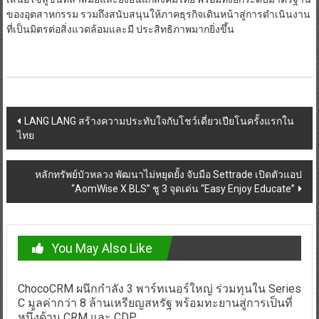
ของอุตสาหกรรม รวมถึงสนับสนุนให้ภาคธุรกิจเดินหน้าสู่การดำเนินงาน
ที่เป็นมิตรต่อสิ่งแวดล้อมและมี ประสิทธิภาพมากยิ่งขึ้น
Post
LANG LANG สร้างความประทับใจกับโชว์เดี่ยวเปียโนครั้งแรกใน
ไทย
navigation
หลักทรัพย์บัวหลวง พัฒนาไม่หยุดยั้ง จับมือ Settrade เปิดตัวแอป
“AomWise X BLS” ชู 3 จุดเด่น “Easy Enjoy Educate”
You May Also Like
ChocoCRM ผนึกกำลัง 3 พาร์ทเนอร์ใหญ่ ร่วมทุนใน Series
C มูลค่ากว่า 8 ล้านเหรียญสหรัฐ พร้อมทะยานสู่การเป็นที่
หนึ่งด้าน CRM และ CDP