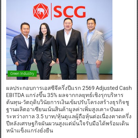
Green Industry
ผลประกอบการเอสซีจีครึ่งปีแรก 2569 Adjusted Cash
EBITDA แกร่งขึ้น 35% ผลจากกลยุทธ์เชิงรุกบริหาร
ต้นทุน-วัตถุดิบวินัยการเงินเข้มปรับโครงสร้างธุรกิจชู
ฐานผลิตอาเซียนเน้นสินค้ามูลค่าเพิ่มสูงเคาะปันผล
ระหว่างกาล 3.5 บาท/หุ้นดูแลผู้ถือหุ้นต่อเนื่องคาดครึ่ง
ปีหลังเศรษฐกิจผันผวนสูงแต่มั่นใจรับมือได้พร้อมเดิน
หน้าแข็งแกร่งยั่งยืน