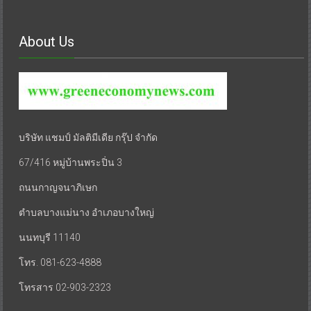
About Us
บริษัท แชมป์ มัลติมีเดีย กรุ๊ป จำกัด
67/416 หมู่บ้านพระปิ่น 3
ถนนกาญจนาภิเษก
ตำบลบางแม่นาง อำเภอบางใหญ่
นนทบุรี 11140
โทร. 081-623-4888
โทรสาร 02-903-2323