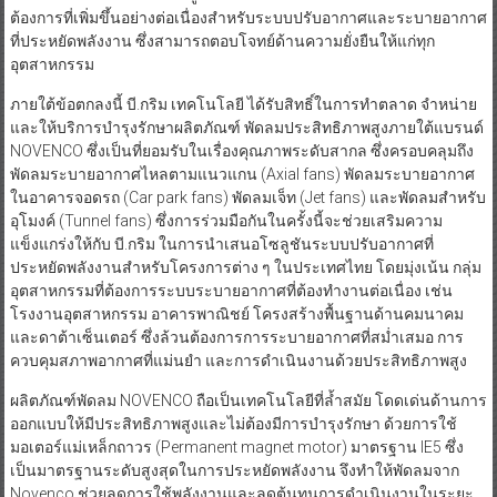
ต้องการที่เพิ่มขึ้นอย่างต่อเนื่องสำหรับระบบปรับอากาศและระบายอากาศ
ที่ประหยัดพลังงาน ซึ่งสามารถตอบโจทย์ด้านความยั่งยืนให้แก่ทุก
อุตสาหกรรม
ภายใต้ข้อตกลงนี้ บี.กริม เทคโนโลยี ได้รับสิทธิ์ในการทำตลาด จำหน่าย
และให้บริการบำรุงรักษาผลิตภัณฑ์ พัดลมประสิทธิภาพสูงภายใต้แบรนด์
NOVENCO ซึ่งเป็นที่ยอมรับในเรื่องคุณภาพระดับสากล ซึ่งครอบคลุมถึง
พัดลมระบายอากาศไหลตามแนวแกน (Axial fans) พัดลมระบายอากาศ
ในอาคารจอดรถ (Car park fans) พัดลมเจ็ท (Jet fans) และพัดลมสำหรับ
อุโมงค์ (Tunnel fans) ซึ่งการร่วมมือกันในครั้งนี้จะช่วยเสริมความ
แข็งแกร่งให้กับ บี.กริม ในการนำเสนอโซลูชันระบบปรับอากาศที่
ประหยัดพลังงานสำหรับโครงการต่าง ๆ ในประเทศไทย โดยมุ่งเน้น กลุ่ม
อุตสาหกรรมที่ต้องการระบบระบายอากาศที่ต้องทำงานต่อเนื่อง เช่น
โรงงานอุตสาหกรรม อาคารพาณิชย์ โครงสร้างพื้นฐานด้านคมนาคม
และดาต้าเซ็นเตอร์ ซึ่งล้วนต้องการการระบายอากาศที่สม่ำเสมอ การ
ควบคุมสภาพอากาศที่แม่นยำ และการดำเนินงานด้วยประสิทธิภาพสูง
ผลิตภัณฑ์พัดลม NOVENCO ถือเป็นเทคโนโลยีที่ล้ำสมัย โดดเด่นด้านการ
ออกแบบให้มีประสิทธิภาพสูงและไม่ต้องมีการบำรุงรักษา ด้วยการใช้
มอเตอร์แม่เหล็กถาวร (Permanent magnet motor) มาตรฐาน IE5 ซึ่ง
เป็นมาตรฐานระดับสูงสุดในการประหยัดพลังงาน จึงทำให้พัดลมจาก
Novenco ช่วยลดการใช้พลังงานและลดต้นทุนการดำเนินงานในระยะ