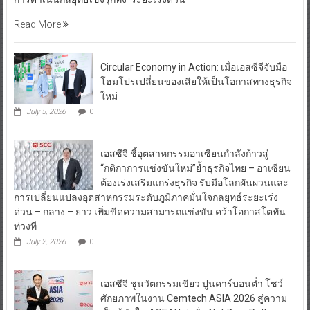
Read More
Circular Economy in Action: เมื่อเอสซีจีจับมือ
โฮมโปรเปลี่ยนของเสียให้เป็นโอกาสทางธุรกิจ
ใหม่
July 5, 2026
0
เอสซีจี ชี้อุตสาหกรรมอาเซียนกำลังก้าวสู่
“กติกาการแข่งขันใหม่”ย้ำธุรกิจไทย – อาเซียน
ต้องเร่งเสริมแกร่งธุรกิจ รับมือโลกผันผวนและ
การเปลี่ยนแปลงอุตสาหกรรมระดับภูมิภาคมั่นใจกลยุทธ์ระยะเร่ง
ด่วน – กลาง – ยาว เพิ่มขีดความสามารถแข่งขัน คว้าโอกาสโตทัน
ท่วงที
July 2, 2026
0
เอสซีจี ชูนวัตกรรมเขียว ปูนคาร์บอนต่ำ โชว์
ศักยภาพในงาน Cemtech ASIA 2026 สู่ความ