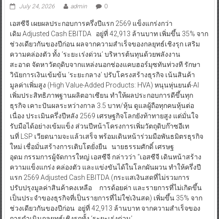
July 24, 2026
admin
0
เอสซีจี เผยผลประกอบการครึ่งปีแรก 2569 แข็งแกร่งกว่า
เดิม Adjusted Cash EBITDA อยู่ที่ 42,913 ล้านบาท เพิ่มขึ้น 35% จาก
ช่วงเดียวกันของปีก่อน ผลจากความสำเร็จของกลยุทธ์เชิงรุก เสริม
ความคล่องตัว ทั้ง ‘ระยะเร่งด่วน’ บริหารต้นทุนด้วยพลังงาน
สะอาด จัดหาวัตถุดิบจากแหล่งนอกช่องแคบฮอร์มุซทันท่วงที รักษา
วินัยการเงินเข้มข้น ‘ระยะกลาง’ ปรับโครงสร้างธุรกิจ เน้นสินค้า
มูลค่าเพิ่มสูง (High Value-Added Products: HVA) หนุนหุ่นยนต์-AI
เพิ่มประสิทธิภาพฐานผลิตอาเซียน ทำให้ผลประกอบการดีขึ้นทุก
ธุรกิจ เคาะปันผลระหว่างกาล 3.5 บาท/หุ้น ดูแลผู้ถือทุกคนหุ้นต่อ
เนื่อง ประเมินครึ่งปีหลัง 2569 เศรษฐกิจโลกยังท้าทายสูง แต่มั่นใจ
รับมือได้อย่างเข้มแข็ง ส่วนปีหน้าโครงการเพิ่มวัตถุดิบก๊าซอีเท
นที่ LSP เวียดนามจะแล้วเสร็จ พร้อมเดินหน้าร่วมมือพันธมิตรธุรกิจ
ใหม่ เชื่อมั่นสร้างการเติบโตยั่งยืน นายธรรมศักดิ์ เศรษฐ
อุดม กรรมการผู้จัดการใหญ่ เอสซีจี กล่าวว่า “เอสซีจี เดินหน้าสร้าง
ความแข็งแกร่ง คล่องตัว และแข่งขันได้ในโลกผันผวน ทำให้ครึ่งปี
แรก 2569 Adjusted Cash EBITDA (กระแสเงินสดที่ไม่รวมการ
ปรับปรุงมูลค่าสินค้าคงเหลือ การด้อยค่า และรายการที่ไม่เกิดขึ้น
เป็นประจำของธุรกิจที่เป็นรายการที่ไม่ใช่เงินสด) เพิ่มขึ้น 35% จาก
ช่วงเดียวกันของปีก่อน อยู่ที่ 42,913 ล้านบาท จากความสำเร็จของ
การดำเนินกลยุทธ์เชิงรุกทั้ง ‘ระยะเร่งด่วน’