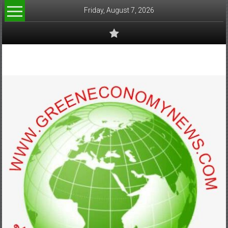
Skip
Friday, August 7, 2026
to
content
www.greeneconomynews.com
สื่อ
สำหรับ
ธุรกิจ
สี
เขียว