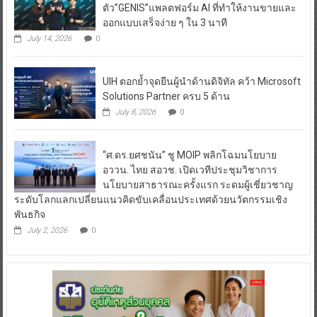
ตัว”GENIS”แพลตฟอร์ม AI ที่ทำให้งานขายและ
ออกแบบเสร็จง่าย ๆ ใน 3 นาที
July 14, 2026
0
UIH ตอกย้ำจุดยืนผู้นำด้านดิจิทัล คว้า Microsoft
Solutions Partner ครบ 5 ด้าน
July 8, 2026
0
“ศ.ดร.ยศชนัน” ชู MOIP พลิกโฉมนโยบาย
อววน. ไทย สอวช. เปิดเวทีประชุมวิชาการ
นโยบายสาธารณะครั้งแรก ระดมผู้เชี่ยวชาญ
ระดับโลกแลกเปลี่ยนแนวคิดขับเคลื่อนประเทศด้วยนวัตกรรมเชิง
พันธกิจ
July 2, 2026
0