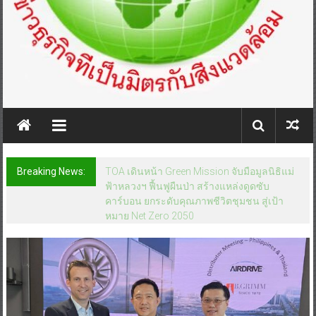
Breaking News:
TOA เดินหน้า Green Mission จับมือมูลนิธิแม่
ฟ้าหลวงฯ ฟื้นฟูผืนป่า สร้างแหล่งดูดซับ
คาร์บอน ยกระดับคุณภาพชีวิตชุมชน สู่เป้า
หมาย Net Zero 2050