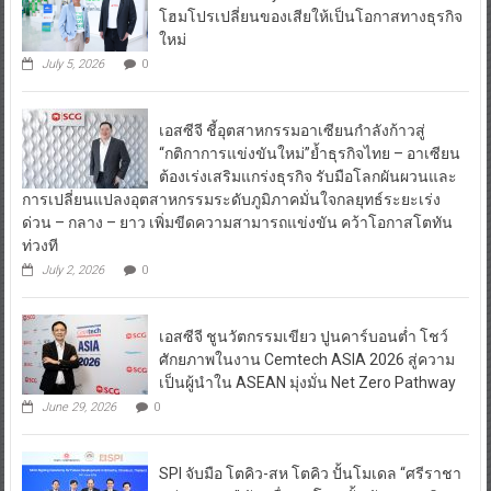
โฮมโปรเปลี่ยนของเสียให้เป็นโอกาสทางธุรกิจ
ใหม่
July 5, 2026
0
เอสซีจี ชี้อุตสาหกรรมอาเซียนกำลังก้าวสู่
“กติกาการแข่งขันใหม่”ย้ำธุรกิจไทย – อาเซียน
ต้องเร่งเสริมแกร่งธุรกิจ รับมือโลกผันผวนและ
การเปลี่ยนแปลงอุตสาหกรรมระดับภูมิภาคมั่นใจกลยุทธ์ระยะเร่ง
ด่วน – กลาง – ยาว เพิ่มขีดความสามารถแข่งขัน คว้าโอกาสโตทัน
ท่วงที
July 2, 2026
0
เอสซีจี ชูนวัตกรรมเขียว ปูนคาร์บอนต่ำ โชว์
ศักยภาพในงาน Cemtech ASIA 2026 สู่ความ
เป็นผู้นำใน ASEAN มุ่งมั่น Net Zero Pathway
June 29, 2026
0
SPI จับมือ โตคิว-สห โตคิว ปั้นโมเดล “ศรีราชา