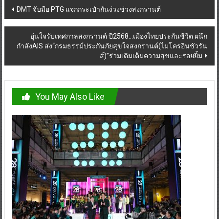
Post
DMT จับมือ PTG แจกกระเป๋ากันง่วงช่วงสงกรานต์
navigation
อุ่นใจรับเทศกาลสงกรานต์ ปี2568…เมืองไทยประกันชีวิต ผนึก
กำลังAIS ส่ง“กรมธรรม์ประกันภัยสุขใจสงกรานต์(ไมโครอินชัวรัน
ส์)”ร่วมเติมเต็มความสุขและรอยยิ้ม
You May Also Like