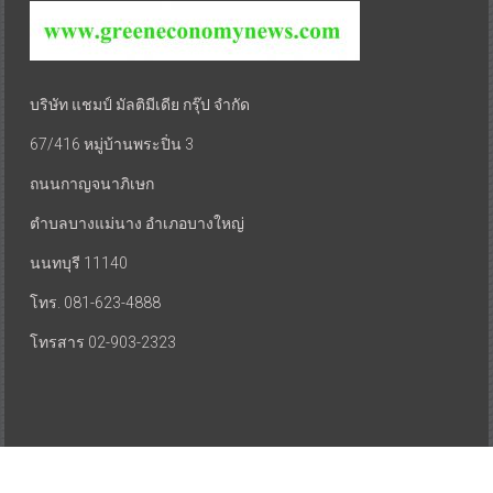
บริษัท แชมป์ มัลติมีเดีย กรุ๊ป จำกัด
67/416 หมู่บ้านพระปิ่น 3
ถนนกาญจนาภิเษก
ตำบลบางแม่นาง อำเภอบางใหญ่
นนทบุรี 11140
โทร. 081-623-4888
โทรสาร 02-903-2323
Copyright © 2026
www.greeneconomynews.com
. All rights