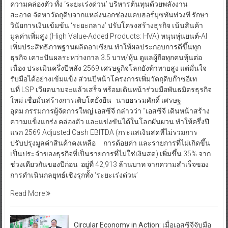
ความคล่องตัว ทั้ง ‘ระยะเร่งด่วน’ บริหารต้นทุนด้วยพลังงาน
สะอาด จัดหาวัตถุดิบจากแหล่งนอกช่องแคบฮอร์มุซทันท่วงที รักษา
วินัยการเงินเข้มข้น ‘ระยะกลาง’ ปรับโครงสร้างธุรกิจ เน้นสินค้า
มูลค่าเพิ่มสูง (High Value-Added Products: HVA) หนุนหุ่นยนต์-AI
เพิ่มประสิทธิภาพฐานผลิตอาเซียน ทำให้ผลประกอบการดีขึ้นทุก
ธุรกิจ เคาะปันผลระหว่างกาล 3.5 บาท/หุ้น ดูแลผู้ถือทุกคนหุ้นต่อ
เนื่อง ประเมินครึ่งปีหลัง 2569 เศรษฐกิจโลกยังท้าทายสูง แต่มั่นใจ
รับมือได้อย่างเข้มแข็ง ส่วนปีหน้าโครงการเพิ่มวัตถุดิบก๊าซอีเท
นที่ LSP เวียดนามจะแล้วเสร็จ พร้อมเดินหน้าร่วมมือพันธมิตรธุรกิจ
ใหม่ เชื่อมั่นสร้างการเติบโตยั่งยืน นายธรรมศักดิ์ เศรษฐ
อุดม กรรมการผู้จัดการใหญ่ เอสซีจี กล่าวว่า “เอสซีจี เดินหน้าสร้าง
ความแข็งแกร่ง คล่องตัว และแข่งขันได้ในโลกผันผวน ทำให้ครึ่งปี
แรก 2569 Adjusted Cash EBITDA (กระแสเงินสดที่ไม่รวมการ
ปรับปรุงมูลค่าสินค้าคงเหลือ การด้อยค่า และรายการที่ไม่เกิดขึ้น
เป็นประจำของธุรกิจที่เป็นรายการที่ไม่ใช่เงินสด) เพิ่มขึ้น 35% จาก
ช่วงเดียวกันของปีก่อน อยู่ที่ 42,913 ล้านบาท จากความสำเร็จของ
การดำเนินกลยุทธ์เชิงรุกทั้ง ‘ระยะเร่งด่วน’
Read More
Circular Economy in Action: เมื่อเอสซีจีจับมือ