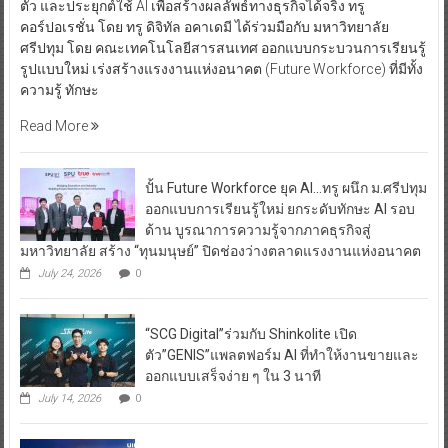
ตัว และประยุกต์ใช้ AI เพื่อสร้างผลลัพธ์ทางธุรกิจได้จริง ทรู
คอร์ปอเรชั่น โดย ทรู ดิจิทัล อคาเดมี ได้ร่วมมือกับ มหาวิทยาลัย
ศรีปทุม โดย คณะเทคโนโลยีสารสนเทศ ออกแบบกระบวนการเรียนรู้
รูปแบบใหม่ เร่งสร้างแรงงานแห่งอนาคต (Future Workforce) ที่มีทั้ง
ความรู้ ทักษะ
Read More
ปั้น Future Workforce ยุค AI…ทรู ผนึก ม.ศรีปทุม
ออกแบบการเรียนรู้ใหม่ ยกระดับทักษะ AI รอบ
ด้าน บูรณาการความรู้จากภาคธุรกิจสู่
มหาวิทยาลัย สร้าง “ทุนมนุษย์” ปิดช่องว่างตลาดแรงงานแห่งอนาคต
July 24, 2026
0
“SCG Digital”ร่วมกับ Shinkolite เปิด
ตัว”GENIS”แพลตฟอร์ม AI ที่ทำให้งานขายและ
ออกแบบเสร็จง่าย ๆ ใน 3 นาที
July 14, 2026
0