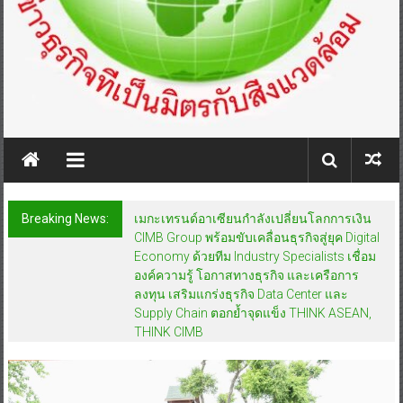
Breaking News:
เมกะเทรนด์อาเซียนกำลังเปลี่ยนโลกการเงิน
CIMB Group พร้อมขับเคลื่อนธุรกิจสู่ยุค Digital
Economy ด้วยทีม Industry Specialists เชื่อม
องค์ความรู้ โอกาสทางธุรกิจ และเครือการ
ลงทุน เสริมแกร่งธุรกิจ Data Center และ
Supply Chain ตอกย้ำจุดแข็ง THINK ASEAN,
THINK CIMB