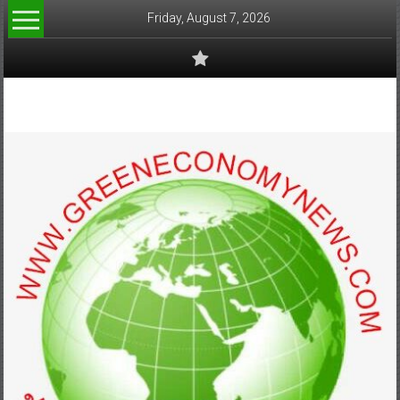
Skip
Friday, August 7, 2026
to
content
www.greeneconomynews.com
สื่อ
สำหรับ
ธุรกิจ
สี
เขียว