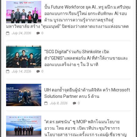
ปั้น Future Workforce ยุค AI…ทรู ผนึก ม.ศรีปทุม
ออกแบบการเรียนรู้ใหม่ ยกระดับทักษะ AI รอบ
ด้าน บูรณาการความรู้จากภาคธุรกิจสู่
มหาวิทยาลัย สร้าง “ทุนมนุษย์” ปิดช่องว่างตลาดแรงงานแห่งอนาคต
July 24, 2026
0
“SCG Digital”ร่วมกับ Shinkolite เปิด
ตัว”GENIS”แพลตฟอร์ม AI ที่ทำให้งานขายและ
ออกแบบเสร็จง่าย ๆ ใน 3 นาที
July 14, 2026
0
UIH ตอกย้ำจุดยืนผู้นำด้านดิจิทัล คว้า Microsoft
Solutions Partner ครบ 5 ด้าน
July 8, 2026
0
“ศ.ดร.ยศชนัน” ชู MOIP พลิกโฉมนโยบาย
อววน. ไทย สอวช. เปิดเวทีประชุมวิชาการ
นโยบายสาธารณะครั้งแรก ระดมผู้เชี่ยวชาญ