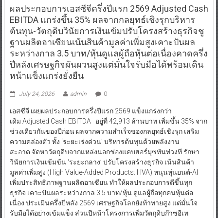
ผลประกอบการเอสซีจีครึ่งปีแรก 2569 Adjusted Cash
EBITDA แกร่งขึ้น 35% ผลจากกลยุทธ์เชิงรุกบริหาร
ต้นทุน-วัตถุดิบวินัยการเงินเข้มปรับโครงสร้างธุรกิจชู
ฐานผลิตอาเซียนเน้นสินค้ามูลค่าเพิ่มสูงเคาะปันผล
ระหว่างกาล 3.5 บาท/หุ้นดูแลผู้ถือหุ้นต่อเนื่องคาดครึ่ง
ปีหลังเศรษฐกิจผันผวนสูงแต่มั่นใจรับมือได้พร้อมเดิน
หน้าแข็งแกร่งยั่งยืน
July 24, 2026
admin
0
เอสซีจี เผยผลประกอบการครึ่งปีแรก 2569 แข็งแกร่งกว่า
เดิม Adjusted Cash EBITDA อยู่ที่ 42,913 ล้านบาท เพิ่มขึ้น 35% จาก
ช่วงเดียวกันของปีก่อน ผลจากความสำเร็จของกลยุทธ์เชิงรุก เสริม
ความคล่องตัว ทั้ง ‘ระยะเร่งด่วน’ บริหารต้นทุนด้วยพลังงาน
สะอาด จัดหาวัตถุดิบจากแหล่งนอกช่องแคบฮอร์มุซทันท่วงที รักษา
วินัยการเงินเข้มข้น ‘ระยะกลาง’ ปรับโครงสร้างธุรกิจ เน้นสินค้า
มูลค่าเพิ่มสูง (High Value-Added Products: HVA) หนุนหุ่นยนต์-AI
เพิ่มประสิทธิภาพฐานผลิตอาเซียน ทำให้ผลประกอบการดีขึ้นทุก
ธุรกิจ เคาะปันผลระหว่างกาล 3.5 บาท/หุ้น ดูแลผู้ถือทุกคนหุ้นต่อ
เนื่อง ประเมินครึ่งปีหลัง 2569 เศรษฐกิจโลกยังท้าทายสูง แต่มั่นใจ
รับมือได้อย่างเข้มแข็ง ส่วนปีหน้าโครงการเพิ่มวัตถุดิบก๊าซอีเท