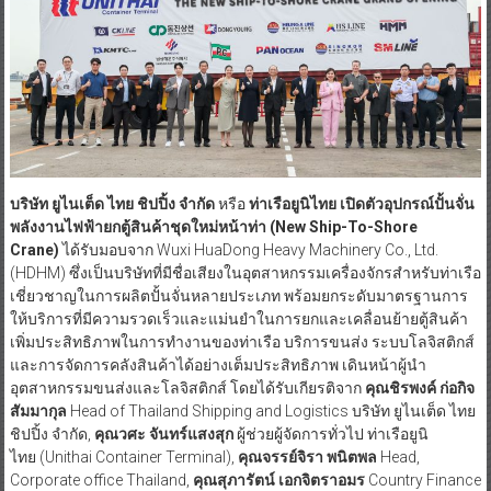
บริษัท ยูไนเต็ด ไทย ชิปปิ้ง จำกัด
หรือ
ท่าเรือยูนิไทย
เปิดตัวอุปกรณ์ปั้นจั่น
พลังงานไฟฟ้ายกตู้สินค้าชุดใหม่หน้าท่า (New Ship-To-Shore
Crane)
ได้รับมอบจาก Wuxi HuaDong Heavy Machinery Co., Ltd.
(HDHM) ซึ่งเป็นบริษัทที่มีชื่อเสียงในอุตสาหกรรมเครื่องจักรสำหรับท่าเรือ
เชี่ยวชาญในการผลิตปั้นจั่นหลายประเภท พร้อมยกระดับมาตรฐานการ
ให้บริการที่มีความรวดเร็วและแม่นยำในการยกและเคลื่อนย้ายตู้สินค้า
เพิ่มประสิทธิภาพในการทำงานของท่าเรือ บริการขนส่ง ระบบโลจิสติกส์
และการจัดการคลังสินค้าได้อย่างเต็มประสิทธิภาพ เดินหน้าผู้นำ
อุตสาหกรรมขนส่งและโลจิสติกส์ โดยได้รับเกียรติจาก
คุณชิรพงค์ ก่อกิจ
สัมมากุล
Head of Thailand Shipping and Logistics บริษัท ยูไนเต็ด ไทย
ชิปปิ้ง จำกัด,
คุณวศะ จันทร์แสงสุก
ผู้ช่วยผู้จัดการทั่วไป ท่าเรือยูนิ
ไทย (Unithai Container Terminal),
คุณจรรย์จิรา พนิตพล
Head,
Corporate office Thailand,
คุณสุภารัตน์ เอกจิตราอมร
Country Finance