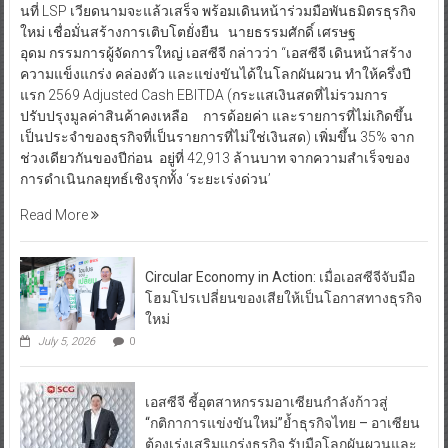
นที่ LSP เวียดนามจะแล้วเสร็จ พร้อมเดินหน้าร่วมมือพันธมิตรธุรกิจ
ใหม่ เชื่อมั่นสร้างการเติบโตยั่งยืน นายธรรมศักดิ์ เศรษฐ
อุดม กรรมการผู้จัดการใหญ่ เอสซีจี กล่าวว่า “เอสซีจี เดินหน้าสร้าง
ความแข็งแกร่ง คล่องตัว และแข่งขันได้ในโลกผันผวน ทำให้ครึ่งปี
แรก 2569 Adjusted Cash EBITDA (กระแสเงินสดที่ไม่รวมการ
ปรับปรุงมูลค่าสินค้าคงเหลือ การด้อยค่า และรายการที่ไม่เกิดขึ้น
เป็นประจำของธุรกิจที่เป็นรายการที่ไม่ใช่เงินสด) เพิ่มขึ้น 35% จาก
ช่วงเดียวกันของปีก่อน อยู่ที่ 42,913 ล้านบาท จากความสำเร็จของ
การดำเนินกลยุทธ์เชิงรุกทั้ง ‘ระยะเร่งด่วน’
Read More
Circular Economy in Action: เมื่อเอสซีจีจับมือ
โฮมโปรเปลี่ยนของเสียให้เป็นโอกาสทางธุรกิจ
ใหม่
July 5, 2026
0
เอสซีจี ชี้อุตสาหกรรมอาเซียนกำลังก้าวสู่
“กติกาการแข่งขันใหม่”ย้ำธุรกิจไทย – อาเซียน
ต้องเร่งเสริมแกร่งธุรกิจ รับมือโลกผันผวนและ