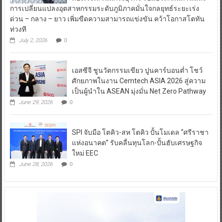
การเปลี่ยนแปลงอุตสาหกรรมระดับภูมิภาคมั่นใจกลยุทธ์ระยะเร่ง
ด่วน – กลาง – ยาว เพิ่มขีดความสามารถแข่งขัน คว้าโอกาสโตทัน
ท่วงที
July 2, 2026
0
เอสซีจี ชูนวัตกรรมเขียว ปูนคาร์บอนต่ำ โชว์
ศักยภาพในงาน Cemtech ASIA 2026 สู่ความ
เป็นผู้นำใน ASEAN มุ่งมั่น Net Zero Pathway
June 29, 2026
0
SPI จับมือ โตคิว-สห โตคิว ปั้นโมเดล “ศรีราชา
แห่งอนาคต” รับคลื่นทุนโลก-ปั้นฮับเศรษฐกิจ
ใหม่ EEC
June 28, 2026
0