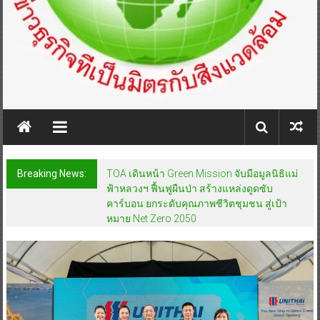
Breaking News:
TOA เดินหน้า Green Mission จับมือมูลนิธิแม่
ฟ้าหลวงฯ ฟื้นฟูผืนป่า สร้างแหล่งดูดซับ
คาร์บอน ยกระดับคุณภาพชีวิตชุมชน สู่เป้า
หมาย Net Zero 2050