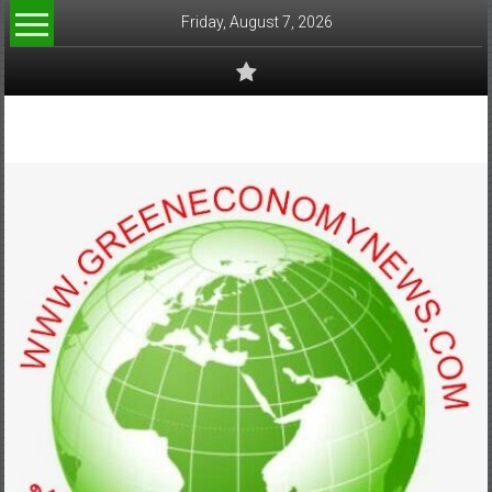
Skip
Friday, August 7, 2026
to
content
www.greeneconomynews.com
สื่อ
สำหรับ
ธุรกิจ
สี
เขียว