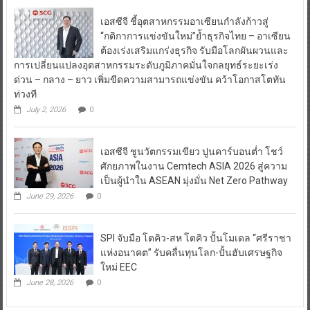
เอสซีจี ชี้อุตสาหกรรมอาเซียนกำลังก้าวสู่
“กติกาการแข่งขันใหม่”ย้ำธุรกิจไทย – อาเซียน
ต้องเร่งเสริมแกร่งธุรกิจ รับมือโลกผันผวนและ
การเปลี่ยนแปลงอุตสาหกรรมระดับภูมิภาคมั่นใจกลยุทธ์ระยะเร่ง
ด่วน – กลาง – ยาว เพิ่มขีดความสามารถแข่งขัน คว้าโอกาสโตทัน
ท่วงที
July 2, 2026
0
เอสซีจี ชูนวัตกรรมเขียว ปูนคาร์บอนต่ำ โชว์
ศักยภาพในงาน Cemtech ASIA 2026 สู่ความ
เป็นผู้นำใน ASEAN มุ่งมั่น Net Zero Pathway
June 29, 2026
0
SPI จับมือ โตคิว-สห โตคิว ปั้นโมเดล “ศรีราชา
แห่งอนาคต” รับคลื่นทุนโลก-ปั้นฮับเศรษฐกิจ
ใหม่ EEC
June 28, 2026
0