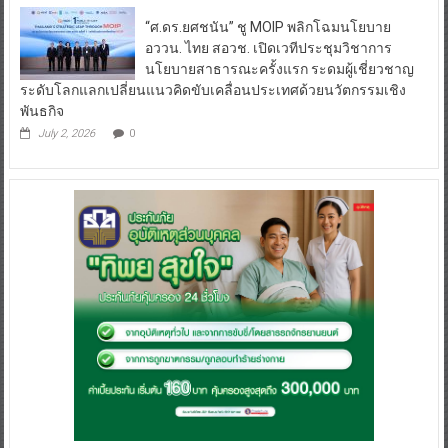
“ศ.ดร.ยศชนัน” ชู MOIP พลิกโฉมนโยบาย
อววน. ไทย สอวช. เปิดเวทีประชุมวิชาการ
นโยบายสาธารณะครั้งแรก ระดมผู้เชี่ยวชาญ
ระดับโลกแลกเปลี่ยนแนวคิดขับเคลื่อนประเทศด้วยนวัตกรรมเชิง
พันธกิจ
July 2, 2026
0