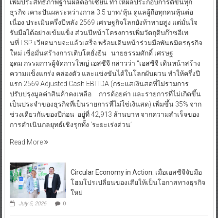
เพิ่มประสิทธิภาพฐานผลิตอาเซียน ทำให้ผลประกอบการดีขึ้นทุก
ธุรกิจ เคาะปันผลระหว่างกาล 3.5 บาท/หุ้น ดูแลผู้ถือทุกคนหุ้นต่อ
เนื่อง ประเมินครึ่งปีหลัง 2569 เศรษฐกิจโลกยังท้าทายสูง แต่มั่นใจ
รับมือได้อย่างเข้มแข็ง ส่วนปีหน้าโครงการเพิ่มวัตถุดิบก๊าซอีเท
นที่ LSP เวียดนามจะแล้วเสร็จ พร้อมเดินหน้าร่วมมือพันธมิตรธุรกิจ
ใหม่ เชื่อมั่นสร้างการเติบโตยั่งยืน นายธรรมศักดิ์ เศรษฐ
อุดม กรรมการผู้จัดการใหญ่ เอสซีจี กล่าวว่า “เอสซีจี เดินหน้าสร้าง
ความแข็งแกร่ง คล่องตัว และแข่งขันได้ในโลกผันผวน ทำให้ครึ่งปี
แรก 2569 Adjusted Cash EBITDA (กระแสเงินสดที่ไม่รวมการ
ปรับปรุงมูลค่าสินค้าคงเหลือ การด้อยค่า และรายการที่ไม่เกิดขึ้น
เป็นประจำของธุรกิจที่เป็นรายการที่ไม่ใช่เงินสด) เพิ่มขึ้น 35% จาก
ช่วงเดียวกันของปีก่อน อยู่ที่ 42,913 ล้านบาท จากความสำเร็จของ
การดำเนินกลยุทธ์เชิงรุกทั้ง ‘ระยะเร่งด่วน’
Read More
Circular Economy in Action: เมื่อเอสซีจีจับมือ
โฮมโปรเปลี่ยนของเสียให้เป็นโอกาสทางธุรกิจ
ใหม่
July 5, 2026
0