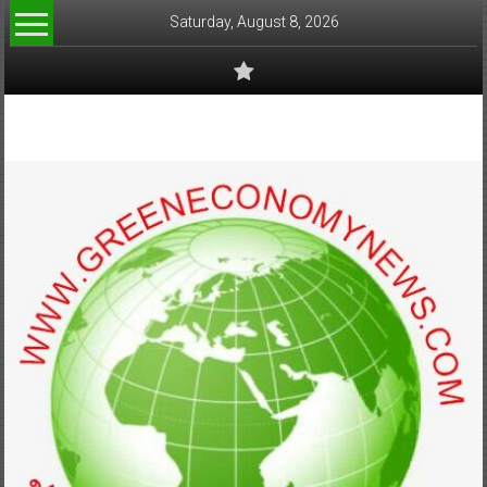
Skip
Saturday, August 8, 2026
to
content
www.greeneconomynews.com
สื่อ
สำหรับ
ธุรกิจ
สี
เขียว