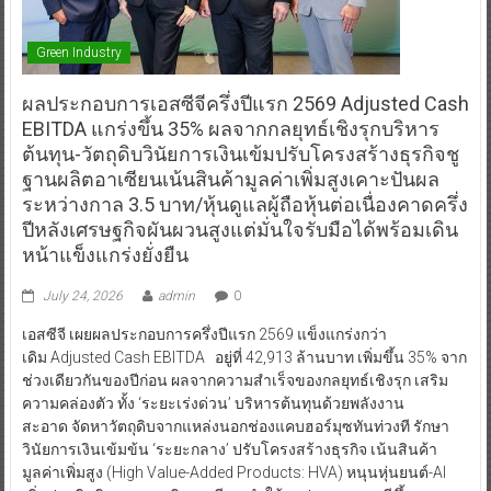
Green Industry
ผลประกอบการเอสซีจีครึ่งปีแรก 2569 Adjusted Cash
EBITDA แกร่งขึ้น 35% ผลจากกลยุทธ์เชิงรุกบริหาร
ต้นทุน-วัตถุดิบวินัยการเงินเข้มปรับโครงสร้างธุรกิจชู
ฐานผลิตอาเซียนเน้นสินค้ามูลค่าเพิ่มสูงเคาะปันผล
ระหว่างกาล 3.5 บาท/หุ้นดูแลผู้ถือหุ้นต่อเนื่องคาดครึ่ง
ปีหลังเศรษฐกิจผันผวนสูงแต่มั่นใจรับมือได้พร้อมเดิน
หน้าแข็งแกร่งยั่งยืน
July 24, 2026
admin
0
เอสซีจี เผยผลประกอบการครึ่งปีแรก 2569 แข็งแกร่งกว่า
เดิม Adjusted Cash EBITDA อยู่ที่ 42,913 ล้านบาท เพิ่มขึ้น 35% จาก
ช่วงเดียวกันของปีก่อน ผลจากความสำเร็จของกลยุทธ์เชิงรุก เสริม
ความคล่องตัว ทั้ง ‘ระยะเร่งด่วน’ บริหารต้นทุนด้วยพลังงาน
สะอาด จัดหาวัตถุดิบจากแหล่งนอกช่องแคบฮอร์มุซทันท่วงที รักษา
วินัยการเงินเข้มข้น ‘ระยะกลาง’ ปรับโครงสร้างธุรกิจ เน้นสินค้า
มูลค่าเพิ่มสูง (High Value-Added Products: HVA) หนุนหุ่นยนต์-AI