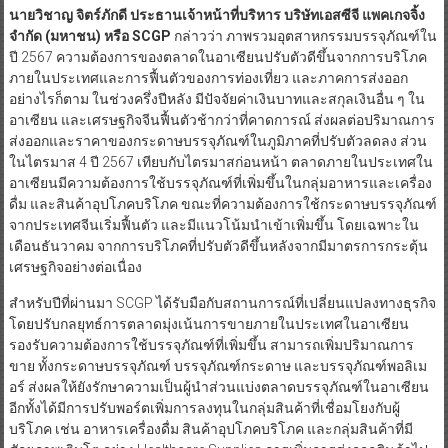
นายวิชาญ จิตร์ภักดี ประธานเจ้าหน้าที่บริหาร บริษัทเอสซีจี แพคเกจจิ้ง
จำกัด
(มหาชน) หรือ SCGP
กล่าวว่า ภาพรวมอุตสาหกรรมบรรจุภัณฑ์ใน
ปี 2567 ความต้องการของตลาดในอาเซียนปรับตัวดีขึ้นจากการบริโภค
ภายในประเทศและการฟื้นตัวของการท่องเที่ยว และภาคการส่งออก
อย่างไรก็ตาม ในช่วงครึ่งปีหลัง มีปัจจัยค่าเงินบาทและสกุลเงินอื่น ๆ ใน
อาเซียน และเศรษฐกิจจีนฟื้นตัวช้ากว่าที่คาดการณ์ ส่งผลต่อปริมาณการ
ส่งออกและราคาของกระดาษบรรจุภัณฑ์ในภูมิภาคที่ปรับตัวลดลง ส่วน
ในไตรมาส 4 ปี 2567 เทียบกับไตรมาสก่อนหน้า ตลาดภายในประเทศใน
อาเซียนมีความต้องการใช้บรรจุภัณฑ์ที่เพิ่มขึ้นในกลุ่มอาหารและเครื่อง
ดื่ม และสินค้าอุปโภคบริโภค ขณะที่ความต้องการใช้กระดาษบรรจุภัณฑ์
จากประเทศจีนเริ่มฟื้นตัว และมีแนวโน้มนำเข้าเพิ่มขึ้น โดยเฉพาะใน
เดือนธันวาคม จากการบริโภคที่ปรับตัวดีขึ้นหลังจากมีมาตรการกระตุ้น
เศรษฐกิจอย่างต่อเนื่อง
สำหรับปีที่ผ่านมา SCGP ได้รับมือกับสถานการณ์ที่เปลี่ยนแปลงทางธุรกิจ
โดยปรับกลยุทธ์การตลาดมุ่งเน้นการขายภายในประเทศในอาเซียน
รองรับความต้องการใช้บรรจุภัณฑ์ที่เพิ่มขึ้น สามารถเพิ่มปริมาณการ
ขาย ทั้งกระดาษบรรจุภัณฑ์ บรรจุภัณฑ์กระดาษ และบรรจุภัณฑ์พอลิเม
อร์ ส่งผลให้ยังรักษาความเป็นผู้นำส่วนแบ่งตลาดบรรจุภัณฑ์ในอาเซียน
อีกทั้งได้มีการปรับพอร์ตเพิ่มการลงทุนในกลุ่มสินค้าที่เชื่อมโยงกับผู้
บริโภค เช่น อาหารเครื่องดื่ม สินค้าอุปโภคบริโภค และกลุ่มสินค้าที่มี