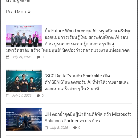
ความรู้ ทักษะ
Read More
ปั้น Future Workforce ยุค AI…ทรู ผนึก ม.ศรีปทุม
ออกแบบการเรียนรู้ใหม่ ยกระดับทักษะ AI รอบ
ด้าน บูรณาการความรู้จากภาคธุรกิจสู่
มหาวิทยาลัย สร้าง “ทุนมนุษย์” ปิดช่องว่างตลาดแรงงานแห่งอนาคต
July 24, 2026
0
“SCG Digital”ร่วมกับ Shinkolite เปิด
ตัว”GENIS”แพลตฟอร์ม AI ที่ทำให้งานขายและ
ออกแบบเสร็จง่าย ๆ ใน 3 นาที
July 14, 2026
0
UIH ตอกย้ำจุดยืนผู้นำด้านดิจิทัล คว้า Microsoft
Solutions Partner ครบ 5 ด้าน
July 8, 2026
0