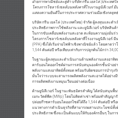
โครงการโซลาร์เซลล์บนหลังคาที่โรงงานยูนิลีเวอร์ มีนบ
แสดงความยินดีในการประกาศความร่วมมือเชิงกลยุทธ
บริษัท กรีน เยลโล่ (ประเทศไทย) จำกัด ผู้ลงทุนและ
ประสิทธิภาพการใช้พลังงาน และยูนิลีเวอร์ บริษัทสิน
ในการขับเคลื่อนพลังงานสะอาด สะท้อนความมุ่งมั่นร่วม
โครงการโซลาร์เซลล์บนหลังคาที่โรงงานยูนิลีเวอร์ ม
(PPA) ซึ่งได้เริ่มจ่ายไฟฟ้าเชิงพาณิชย์แล้ว โดยคาดว
1,544 ตันต่อปี หรือเทียบเท่ากับการปลูกต้นไม้กว่า 34,0
ในฐานะผู้ลงทุนและดำเนินงานด้านพลังงานแสงอาทิตย์ ก
คาร์บอนไดออกไซด์ผ่านการสนับสนุนองค์กรชั้นนำอย่างยู
พลังงานแสงอาทิตย์ทั้งหมด พร้อมรับผิดชอบการบำรุง
มั่นใจว่าระบบจะสามารถผลิตพลังงานสะอาดได้อย่างมีประ
การผลิตพลังงานหมุนเวียนอย่างต่อเนื่อง
ด้านยูนิลีเวอร์ ในฐานะพันธมิตรสำคัญ ได้สนับสนุนพื้
เมกะวัตต์พีค (MWp) โดยไม่คิดค่าเช่า พร้อมทำสัญญารั
ปล่อยก๊าซคาร์บอนไดออกไซด์ได้ถึง 1,544 ตันต่อปี หรือเ
แนวทางการดำเนินธุรกิจที่สามารถผสานประโยชน์ทั้งด้
ประสิทธิภาพ ซึ่งจะเป็นต้นแบบให้กับองค์กรอื่นๆ ในก