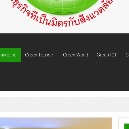
arketing
Green Tourism
Green World
Green ICT
G
ม “สร้างเครือข่ายจิตอาสา รักษ์ช้างป่าภาคตะวันออก” ครั้งที่