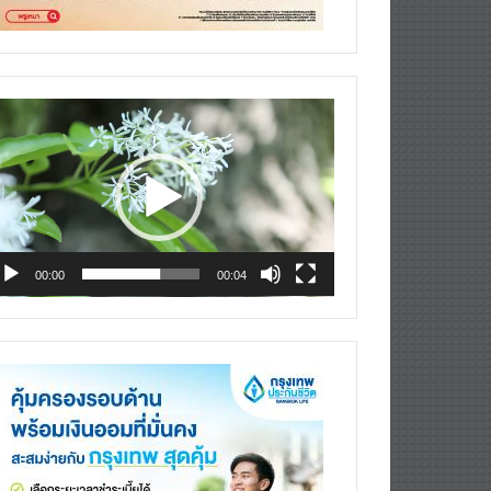
deo
ayer
00:00
00:04