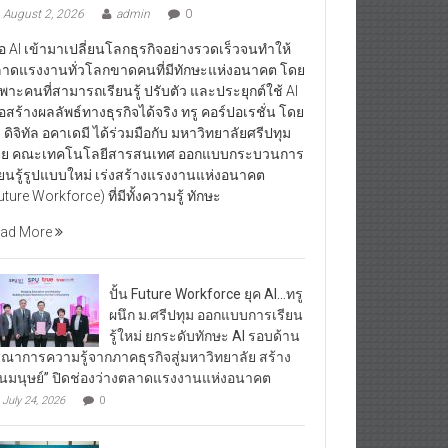
August 2, 2026
admin
0
ื่อ AI เข้ามาเปลี่ยนโลกธุรกิจอย่างรวดเร็วจนทำให้
าดแรงงานทั่วโลกขาดคนที่มีทักษะแห่งอนาคต โดย
พาะคนที่สามารถเรียนรู้ ปรับตัว และประยุกต์ใช้ AI
ื่อสร้างผลลัพธ์ทางธุรกิจได้จริง ทรู คอร์ปอเรชั่น โดย
ู ดิจิทัล อคาเดมี ได้ร่วมมือกับ มหาวิทยาลัยศรีปทุม
ย คณะเทคโนโลยีสารสนเทศ ออกแบบกระบวนการ
ียนรู้รูปแบบใหม่ เร่งสร้างแรงงานแห่งอนาคต
uture Workforce) ที่มีทั้งความรู้ ทักษะ
ad More
ปั้น Future Workforce ยุค AI…ทรู
ผนึก ม.ศรีปทุม ออกแบบการเรียน
รู้ใหม่ ยกระดับทักษะ AI รอบด้าน
รณาการความรู้จากภาคธุรกิจสู่มหาวิทยาลัย สร้าง
ุนมนุษย์” ปิดช่องว่างตลาดแรงงานแห่งอนาคต
July 24, 2026
0