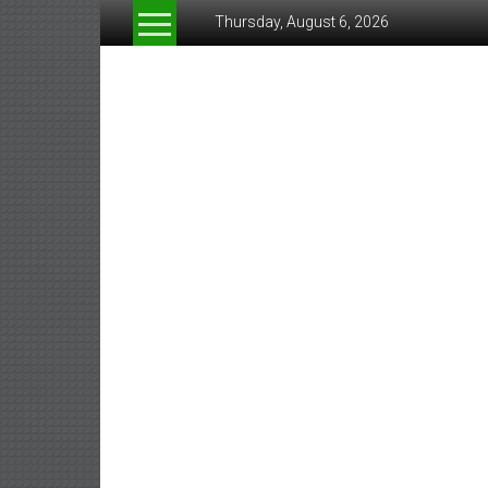
Skip
Thursday, August 6, 2026
to
content
www.greeneconomynew
สื่อ
สำหรับ
ธุรกิจ
สี
เขียว