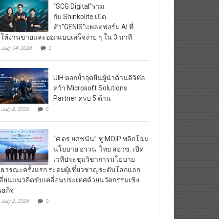
“SCG Digital”ร่วม
กับ Shinkolite เปิด
ตัว”GENIS”แพลตฟอร์ม AI ที่
ให้งานขายและออกแบบเสร็จง่าย ๆ ใน 3 นาที
July 14, 2026
0
UIH ตอกย้ำจุดยืนผู้นำด้านดิจิทัล
คว้า Microsoft Solutions
Partner ครบ 5 ด้าน
July 8, 2026
0
“ศ.ดร.ยศชนัน” ชู MOIP พลิกโฉม
นโยบาย อววน. ไทย สอวช. เปิด
เวทีประชุมวิชาการนโยบาย
ธารณะครั้งแรก ระดมผู้เชี่ยวชาญระดับโลกแลก
ลี่ยนแนวคิดขับเคลื่อนประเทศด้วยนวัตกรรมเชิง
นธกิจ
July 2, 2026
0