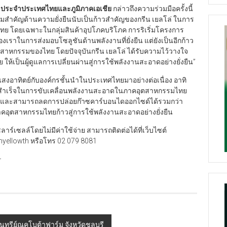
ล่ ประจำประเทศไทยและภูมิภาคเอเชีย
กล่าวถึงความร่วมมือครั้งนี้
้ความสำคัญด้านความยั่งยืนนับเป็นก้าวสำคัญของกรีน เยลโล่ ในการ
 โดยเฉพาะในกลุ่มสินค้าอุปโภคบริโภค การริเริ่มโครงการ
องเราในการส่งมอบโซลูชันด้านพลังงานที่ยั่งยืน แต่ยังเป็นอีกก้าว
สาหกรรมของไทย โดยปัจจุบันกรีน เยลโล่ ได้รับความไว้วางใจ
ห้เป็นผู้ดูแลการเปลี่ยนผ่านสู่การใช้พลังงานสะอาดอย่างยั่งยืน”
านแสงอาทิตย์กับองค์กรชั้นนำในประเทศไทยมาอย่างต่อเนื่อง อาทิ
ความสำเร็จในการขับเคลื่อนพลังงานสะอาดในภาคอุตสาหกรรมไทย
Wp) และสามารถลดการปล่อยก๊าซคาร์บอนไดออกไซด์ได้รวมกว่า
าคอุตสาหกรรมไทยก้าวสู่การใช้พลังงานสะอาดอย่างยั่งยืน
าร์เซลล์โดยไม่มีค่าใช้จ่าย สามารถติดต่อได้ที่เว็บไซต์
enyellowth หรือโทร 02 079 8081
–
นทรีย์ณคูโบต้าฟาร์ม จังหวัดชลบุรี