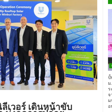
ปั
ม
ร
จ
ม
ิลีเวอร์ เดินหน้าขับ
อ
 มุ่งลดการปล่อย