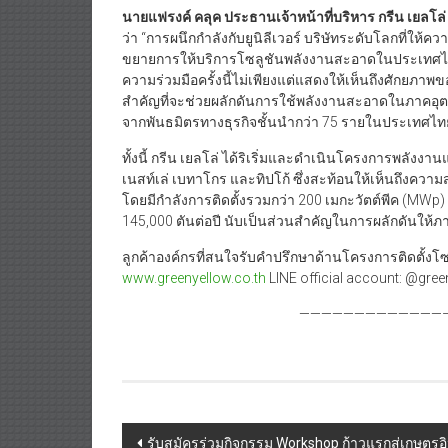
นายแฟรงค์ คลุค ประธานเจ้าหน้าที่บริหาร กรีน เยลโ
ว่า “การผนึกกำลังกับยูนิลีเวอร์ บริษัทระดับโลกที่ให
ขยายการให้บริการโซลูชันพลังงานสะอาดในประเทศไทย
ความร่วมมือครั้งนี้ไม่เพียงแต่แสดงให้เห็นถึงศักยภาพข
สำคัญที่จะช่วยผลักดันการใช้พลังงานสะอาดในภาคอุต
จากพันธมิตรทางธุรกิจชั้นนำกว่า 75 รายในประเทศไทย ใ
ทั้งนี้ กรีน เยลโล่ ได้ริเริ่มและดำเนินโครงการพลังง
เนสท์เล่ เบทาโกร และทิปโก้ ซึ่งสะท้อนให้เห็นถึง
โดยมีกำลังการติดตั้งรวมกว่า 200 เมกะวัตต์พีค (M
145,000 ตันต่อปี นับเป็นส่วนสำคัญในการผลักดันให้ภ
ลูกค้าองค์กรที่สนใจรับคำปรึกษาด้านโครงการติดตั้งโซล
www.greenyellow.co.th
LINE official account: @gre
—————————————
Post
รับสมัครร่วมกิจกรรม Workshop ก้าวแรกสู่เกษตรอิ