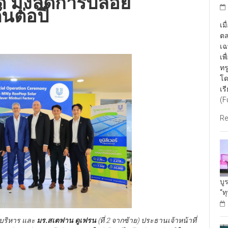
นต่อปี
เม
ตล
เฉ
เพ
ทร
โด
เร
(F
Re
บู
“ท
ี่บริหาร และ
มร
.สเตฟาน ดูเฟรน
(ที่ 2 จากซ้าย) ประธานเจ้าหน้าที่
ทย) จำกัด นำคณะผู้บริหาร ร่วมในพิธีจ่ายไฟฟ้าเชิงพาณิชย์ ใน