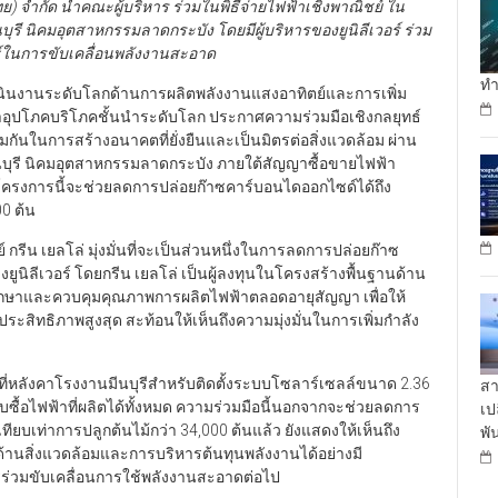
ุรี นิคมอุตสาหกรรมลาดกระบัง โดยมีผู้บริหารของยูนิลีเวอร์ ร่วม
์ในการขับเคลื่อนพลังงานสะอาด
ทำ
ดำเนินงานระดับโลกด้านการผลิตพลังงานแสงอาทิตย์และการเพิ่ม
ค้าอุปโภคบริโภคชั้นนำระดับโลก ประกาศความร่วมมือเชิงกลยุทธ์
กันในการสร้างอนาคตที่ยั่งยืนและเป็นมิตรต่อสิ่งแวดล้อม ผ่าน
ีนบุรี นิคมอุตสาหกรรมลาดกระบัง ภายใต้สัญญาซื้อขายไฟฟ้า
่าโครงการนี้จะช่วยลดการปล่อยก๊าซคาร์บอนไดออกไซด์ได้ถึง
00 ต้น
รีน เยลโล่ มุ่งมั่นที่จะเป็นส่วนหนึ่งในการลดการปล่อยก๊าซ
นิลีเวอร์ โดยกรีน เยลโล่ เป็นผู้ลงทุนในโครงสร้างพื้นฐานด้าน
รักษาและควบคุมคุณภาพการผลิตไฟฟ้าตลอดอายุสัญญา เพื่อให้
สิทธิภาพสูงสุด สะท้อนให้เห็นถึงความมุ่งมั่นในการเพิ่มกำลัง
นที่หลังคาโรงงานมีนบุรีสำหรับติดตั้งระบบโซลาร์เซลล์ขนาด 2.36
สา
บซื้อไฟฟ้าที่ผลิตได้ทั้งหมด ความร่วมมือนี้นอกจากจะช่วยลดการ
เป
ทียบเท่าการปลูกต้นไม้กว่า 34,000 ต้นแล้ว ยังแสดงให้เห็นถึง
พั
านสิ่งแวดล้อมและการบริหารต้นทุนพลังงานได้อย่างมี
ารร่วมขับเคลื่อนการใช้พลังงานสะอาดต่อไป