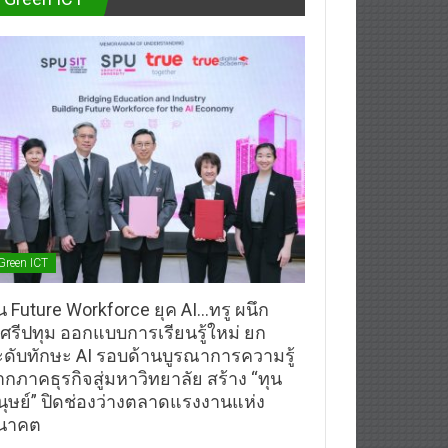
Green ICT
้น Future Workforce ยุค AI…ทรู ผนึก
.ศรีปทุม ออกแบบการเรียนรู้ใหม่ ยก
ะดับทักษะ AI รอบด้านบูรณาการความรู้
ากภาคธุรกิจสู่มหาวิทยาลัย สร้าง “ทุน
นุษย์” ปิดช่องว่างตลาดแรงงานแห่ง
นาคต