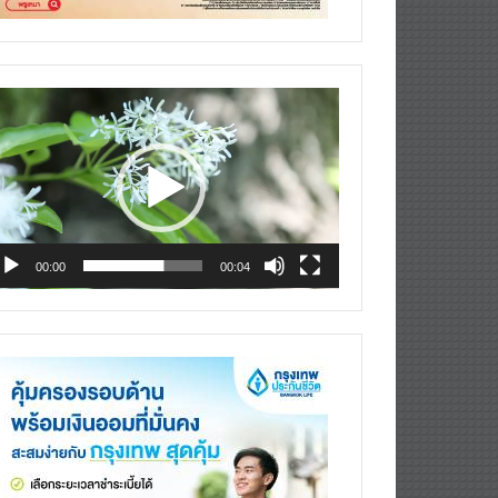
deo
ayer
00:00
00:04