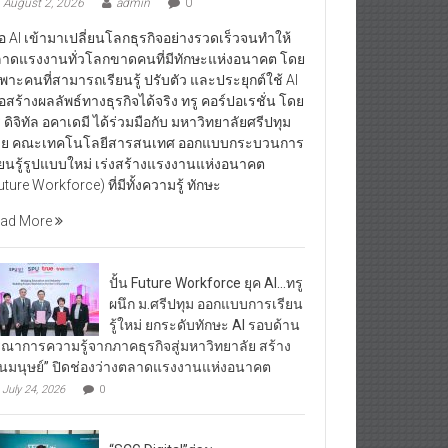
August 2, 2026
admin
0
ื่อ AI เข้ามาเปลี่ยนโลกธุรกิจอย่างรวดเร็วจนทำให้
าดแรงงานทั่วโลกขาดคนที่มีทักษะแห่งอนาคต โดย
พาะคนที่สามารถเรียนรู้ ปรับตัว และประยุกต์ใช้ AI
ื่อสร้างผลลัพธ์ทางธุรกิจได้จริง ทรู คอร์ปอเรชั่น โดย
ู ดิจิทัล อคาเดมี ได้ร่วมมือกับ มหาวิทยาลัยศรีปทุม
ย คณะเทคโนโลยีสารสนเทศ ออกแบบกระบวนการ
ียนรู้รูปแบบใหม่ เร่งสร้างแรงงานแห่งอนาคต
uture Workforce) ที่มีทั้งความรู้ ทักษะ
ad More
ปั้น Future Workforce ยุค AI…ทรู
ผนึก ม.ศรีปทุม ออกแบบการเรียน
รู้ใหม่ ยกระดับทักษะ AI รอบด้าน
รณาการความรู้จากภาคธุรกิจสู่มหาวิทยาลัย สร้าง
ุนมนุษย์” ปิดช่องว่างตลาดแรงงานแห่งอนาคต
July 24, 2026
0