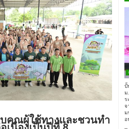
ปั
ม
ร
จ
ม
ขอบคุณผู้ใช้ทางและชวนทำ
อ
เนื่องเป็นปีที่ 8