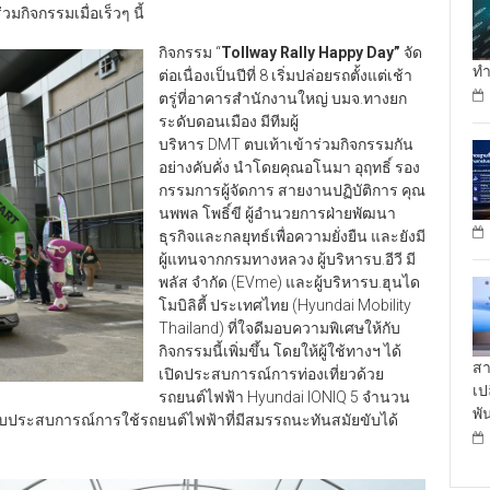
กิจกรรมเมื่อเร็วๆ นี้
กิจกรรม “
Tollway Rally Happy Day”
จัด
ทำ
ต่อเนื่องเป็นปีที่ 8
เริ่มปล่อยรถตั้งแต่เช้า
ตรู่ที่อาคารสำนักงานใหญ่ บมจ.ทางยก
ระดับดอนเมือง มีทีมผู้
บริหาร DMT ตบเท้าเข้าร่วมกิจกรรมกัน
อย่างคับคั่ง นำโดยคุณอโนมา อุฤทธิ์ รอง
กรรมการผู้จัดการ สายงานปฏิบัติการ คุณ
นพพล โพธิ์ขี ผู้อำนวยการฝ่ายพัฒนา
ธุรกิจและกลยุทธ์เพื่อความยั่งยืน และยังมี
ผู้แทนจากกรมทางหลวง ผู้บริหารบ.อีวี มี
พลัส จำกัด (EVme) และผู้บริหารบ.ฮุนได
โมบิลิตี้ ประเทศไทย (Hyundai Mobility
Thailand) ที่ใจดีมอบความพิเศษให้กับ
กิจกรรมนี้เพิ่มขึ้น โดยให้ผู้ใช้ทางฯ ได้
สา
เปิดประสบการณ์การท่องเที่ยวด้วย
เป
รถยนต์ไฟฟ้า Hyundai IONIQ 5 จำนวน
พั
รับประสบการณ์การใช้รถยนต์ไฟฟ้าที่มีสมรรถนะทันสมัยขับได้