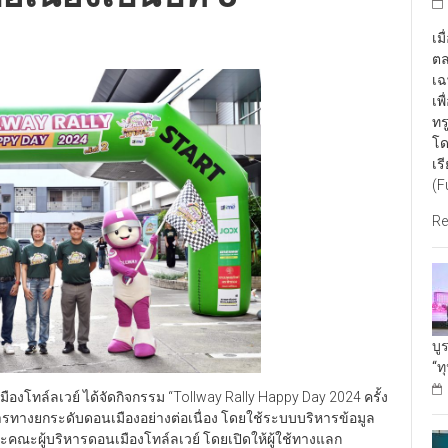
เม
ตล
เฉ
เพ
ทร
โด
เร
(F
Re
บู
“ท
องโทล์ลเวย์ ได้จัดกิจกรรม “Tollway Rally Happy Day 2024 ครั้ง
ริการทางยกระดับดอนเมืองอย่างต่อเนื่อง โดยใช้ระบบบริหารข้อมูล
ละคณะผู้บริหารดอนเมืองโทล์ลเวย์ โดยเปิดให้ผู้ใช้ทางแลก