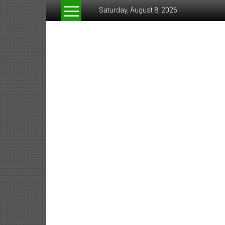
Skip
Saturday, August 8, 2026
to
content
www.greeneconomynew
สื่อ
สำหรับ
ธุรกิจ
สี
เขียว