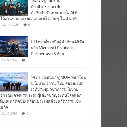
“SCG Digital”ร่วม
กับ Shinkolite เปิด
ตัว”GENIS”แพลตฟอร์ม AI ที่
ให้งานขายและออกแบบเสร็จง่าย ๆ ใน 3 นาที
July 14, 2026
0
UIH ตอกย้ำจุดยืนผู้นำด้านดิจิทัล
คว้า Microsoft Solutions
Partner ครบ 5 ด้าน
July 8, 2026
0
“ศ.ดร.ยศชนัน” ชู MOIP พลิกโฉม
นโยบาย อววน. ไทย สอวช. เปิด
เวทีประชุมวิชาการนโยบาย
ธารณะครั้งแรก ระดมผู้เชี่ยวชาญระดับโลกแลก
ลี่ยนแนวคิดขับเคลื่อนประเทศด้วยนวัตกรรมเชิง
นธกิจ
July 2, 2026
0