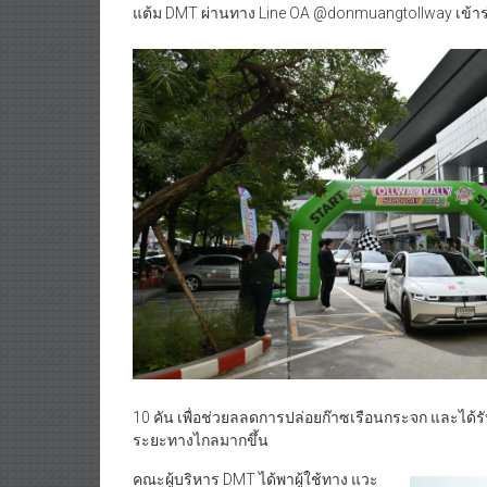
แต้ม DMT ผ่านทาง Line OA @donmuangtollway เข้าร่วม
10 คัน เพื่อช่วยลลดการปล่อยก๊าซเรือนกระจก และได้
ระยะทางไกลมากขึ้น
คณะผู้บริหาร DMT ได้พาผู้ใช้ทาง แวะ