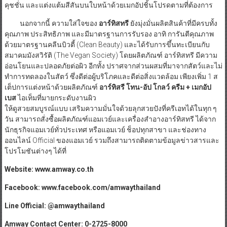
คุชชั่น และแต่งแต้มสีสันบนใบหน้าด้วยเมกอัปชิ้นโปรดตามที่ต้องการ
นอกจากนี้ ความใส่ใจของ
อาร์ทิสทรี
ยังมุ่งมั่นผลิตสินค้าที่มีครบทั้ง
คุณภาพ ประสิทธิภาพ และมีมาตรฐานการรับรอง อาทิ การันตีคุณภาพ
ด้วยมาตรฐานคลีนบิวตี้ (Clean Beauty) และได้รับการขึ้นทะเบียนกับ
สมาคมมังสวิรัติ (The Vegan Society) โดยผลิตภัณฑ์ อาร์ทิสทรี มีความ
อ่อนโยนและปลอดภัยต่อผิว อีกทั้ง ปราศจากส่วนผสมที่มาจากสัตว์และไม่
ทำการทดลองในสัตว์ ซึ่งดีต่อผู้บริโภคและดีต่อสิ่งแวดล้อม เพียงเพิ่ม 1 ส
เต็ปการแต่งหน้าด้วยผลิตภัณฑ์
อาร์ทิสรี โทน
-อัป โกลว์ ครีม + เมกอัป
เบส
ไอเท็มที่มายกระดับงานผิว
ให้ดูสวยสมบูรณ์แบบ เสริมความมั่นใจด้วยลุกสวยปังที่ครีเอทได้ในทุก ๆ
วัน สามารถสั่งซื้อผลิตภัณฑ์แอมเวย์และเครื่องสำอางอาร์ทิสทรี ได้จาก
นักธุรกิจแอมเวย์ทั่วประเทศ หรือแอมเวย์ ช็อปทุกสาขา และช่องทาง
ออนไลน์ Official ของแอมเวย์ รวมถึงสามารถติดตามข้อมูลข่าวสารและ
โปรโมชันต่างๆ ได้ที่
Website: www.amway.co.th
Facebook:
www.facebook.com/amwaythailand
Line Official: @amwaythailand
Amway Contact Center: 0-2725-8000