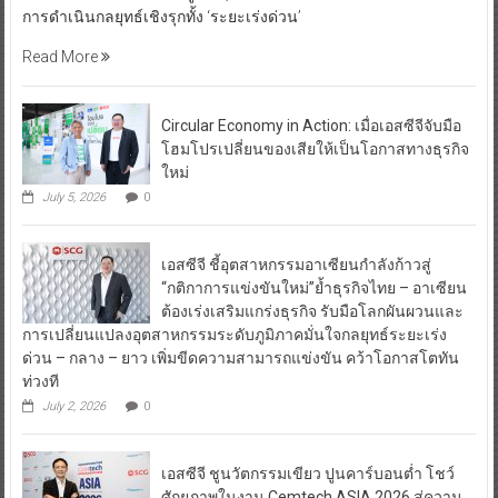
การดำเนินกลยุทธ์เชิงรุกทั้ง ‘ระยะเร่งด่วน’
Read More
Circular Economy in Action: เมื่อเอสซีจีจับมือ
โฮมโปรเปลี่ยนของเสียให้เป็นโอกาสทางธุรกิจ
ใหม่
July 5, 2026
0
เอสซีจี ชี้อุตสาหกรรมอาเซียนกำลังก้าวสู่
“กติกาการแข่งขันใหม่”ย้ำธุรกิจไทย – อาเซียน
ต้องเร่งเสริมแกร่งธุรกิจ รับมือโลกผันผวนและ
การเปลี่ยนแปลงอุตสาหกรรมระดับภูมิภาคมั่นใจกลยุทธ์ระยะเร่ง
ด่วน – กลาง – ยาว เพิ่มขีดความสามารถแข่งขัน คว้าโอกาสโตทัน
ท่วงที
July 2, 2026
0
เอสซีจี ชูนวัตกรรมเขียว ปูนคาร์บอนต่ำ โชว์
ศักยภาพในงาน Cemtech ASIA 2026 สู่ความ