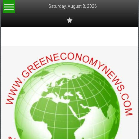
Skip
Saturday, August 8, 2026
to
content
www.greeneconomynews.com
สื่อ
สำหรับ
ธุรกิจ
สี
เขียว