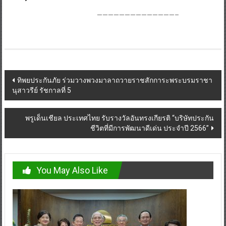
——————————————–
Post
ทิพยประกันภัย ร่วมวางพวงมาลาถวายราชสักการะพระบรมราชา
นุสาวรีย์ รัชกาลที่ 5
navigation
พรูเด็นเชียล ประเทศไทย รับรางวัลอันทรงเกียรติ “บริษัทประกัน
ชีวิตที่มีการพัฒนาดีเด่น ประจำปี 2566”
You May Also Like