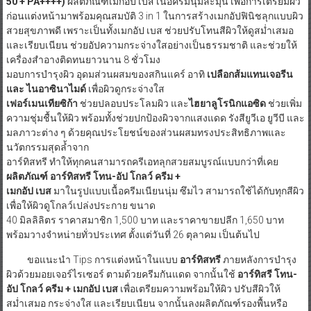
50 + PA++++)
ผลิตภัณฑ์เมกอัป เบส เนื้อครีมนุ่มละมุน เพื่อการเตรียมผิว
ก่อนแต่งหน้ามาพร้อมคุณสมบัติ 3 in 1 ในการสร้างเมกอัปฟินิชลุกแบบผิว
สวยสุขภาพดี เพราะเป็นทั้งเมกอัป เบส ช่วยปรับโทนสีผิวให้ดูสม่ำเสมอ
และเรียบเนียน ช่วยอัปความกระจ่างใสอย่างเป็นธรรมชาติ และช่วยให้
เครื่องสำอางติดทนยาวนาน 8 ชั่วโมง
มอบการบำรุงผิว อุดมส่วนผสมของสกินแคร์ อาทิ
เปลือกส้มแทนเจอรีน
และ ไนอาซินาไมด์
เพื่อผิวดูกระจ่างใส
เฟอร์เมนเทียซิก้า
ช่วยปลอบประโลมผิว และ
ไฮยาลูโรนิกแอซิด
ช่วยเพิ่ม
ความชุ่มชื้นให้ผิว พร้อมทั้งช่วยปกป้องผิวจากแสงแดด รังสียูวีเอ ยูวีบี และ
มลภาวะต่าง ๆ ด้วยคุณประโยชน์ของส่วนผสมทรงประสิทธิภาพและ
นวัตกรรมสุดล้ำจาก
อาร์ทิสทรี ทำให้ทุกคนสามารถครีเอทลุกสวยสมบูรณ์แบบกว่าที่เคย
ผลิตภัณฑ์ อาร์ทิสทรี โทน
-อัป โกลว์ ครีม +
เมกอัป เบส
มาในรูปแบบเนื้อครีมเนียนนุ่ม ซึมไว สามารถใช้ได้กับทุกสีผิว
เพื่อให้ผิวดูโกลว์เปล่งประกาย ขนาด
40 มิลลิลิตร ราคาสมาชิก 1,500 บาท และราคาขายปลีก 1,650 บาท
พร้อมวางจำหน่ายทั่วประเทศ ตั้งแต่วันที่ 26 ตุลาคม เป็นต้นไป
ขอแนะนำ Tips การแต่งหน้าในแบบ
อาร์ทิสทรี
ภายหลังการบำรุง
ผิวด้วยมอยเจอร์ไรเซอร์ ตามด้วยครีมกันแดด จากนั้นใช้
อาร์ทิสรี โทน
-
อัป โกลว์ ครีม + เมกอัป เบส
เพื่อเตรียมความพร้อมให้ผิว ปรับสีผิวให้
สม่ำเสมอ กระจ่างใส และเรียบเนียน จากนั้นลงผลิตภัณฑ์รองพื้นหรือ