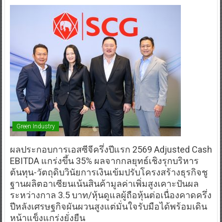
Green Industry
ผลประกอบการเอสซีจีครึ่งปีแรก 2569 Adjusted Cash
EBITDA แกร่งขึ้น 35% ผลจากกลยุทธ์เชิงรุกบริหาร
ต้นทุน-วัตถุดิบวินัยการเงินเข้มปรับโครงสร้างธุรกิจชู
ฐานผลิตอาเซียนเน้นสินค้ามูลค่าเพิ่มสูงเคาะปันผล
ระหว่างกาล 3.5 บาท/หุ้นดูแลผู้ถือหุ้นต่อเนื่องคาดครึ่ง
ปีหลังเศรษฐกิจผันผวนสูงแต่มั่นใจรับมือได้พร้อมเดิน
หน้าแข็งแกร่งยั่งยืน