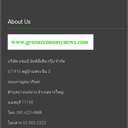
About Us
บริษัท แชมป์ มัลติมีเดีย กรุ๊ป จำกัด
67/416 หมู่บ้านพระปิ่น 3
ถนนกาญจนาภิเษก
ตำบลบางแม่นาง อำเภอบางใหญ่
นนทบุรี 11140
โทร. 081-623-4888
โทรสาร 02-903-2323