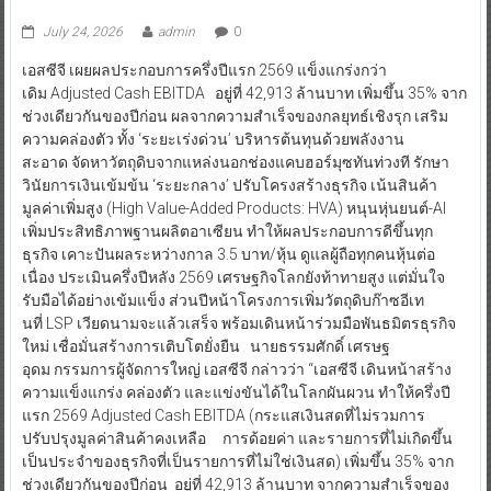
July 24, 2026
admin
0
เอสซีจี เผยผลประกอบการครึ่งปีแรก 2569 แข็งแกร่งกว่า
เดิม Adjusted Cash EBITDA อยู่ที่ 42,913 ล้านบาท เพิ่มขึ้น 35% จาก
ช่วงเดียวกันของปีก่อน ผลจากความสำเร็จของกลยุทธ์เชิงรุก เสริม
ความคล่องตัว ทั้ง ‘ระยะเร่งด่วน’ บริหารต้นทุนด้วยพลังงาน
สะอาด จัดหาวัตถุดิบจากแหล่งนอกช่องแคบฮอร์มุซทันท่วงที รักษา
วินัยการเงินเข้มข้น ‘ระยะกลาง’ ปรับโครงสร้างธุรกิจ เน้นสินค้า
มูลค่าเพิ่มสูง (High Value-Added Products: HVA) หนุนหุ่นยนต์-AI
เพิ่มประสิทธิภาพฐานผลิตอาเซียน ทำให้ผลประกอบการดีขึ้นทุก
ธุรกิจ เคาะปันผลระหว่างกาล 3.5 บาท/หุ้น ดูแลผู้ถือทุกคนหุ้นต่อ
เนื่อง ประเมินครึ่งปีหลัง 2569 เศรษฐกิจโลกยังท้าทายสูง แต่มั่นใจ
รับมือได้อย่างเข้มแข็ง ส่วนปีหน้าโครงการเพิ่มวัตถุดิบก๊าซอีเท
นที่ LSP เวียดนามจะแล้วเสร็จ พร้อมเดินหน้าร่วมมือพันธมิตรธุรกิจ
ใหม่ เชื่อมั่นสร้างการเติบโตยั่งยืน นายธรรมศักดิ์ เศรษฐ
อุดม กรรมการผู้จัดการใหญ่ เอสซีจี กล่าวว่า “เอสซีจี เดินหน้าสร้าง
ความแข็งแกร่ง คล่องตัว และแข่งขันได้ในโลกผันผวน ทำให้ครึ่งปี
แรก 2569 Adjusted Cash EBITDA (กระแสเงินสดที่ไม่รวมการ
ปรับปรุงมูลค่าสินค้าคงเหลือ การด้อยค่า และรายการที่ไม่เกิดขึ้น
เป็นประจำของธุรกิจที่เป็นรายการที่ไม่ใช่เงินสด) เพิ่มขึ้น 35% จาก
ช่วงเดียวกันของปีก่อน อยู่ที่ 42,913 ล้านบาท จากความสำเร็จของ