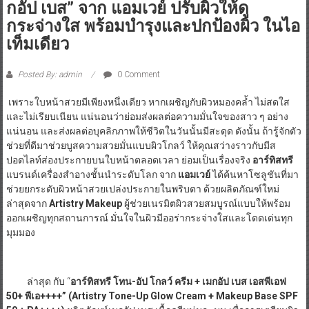
กอัป เบส” จาก แอมเวย์ ปรับผิวให้ดู
กระจ่างใส พร้อมบำรุงและปกป้องผิว ในไอ
เท็มเดียว
Posted By: admin
0 Comment
เพราะใบหน้าสวยมีเพียงหนึ่งเดียว หากเผชิญกับผิวหมองคล้ำ ไม่สดใส
และไม่เรียบเนียน แน่นอนว่าย่อมส่งผลต่อความมั่นใจของสาว ๆ อย่าง
แน่นอน และส่งผลต่อบุคลิกภาพให้ชีวิตในวันนั้นมีสะดุด ดังนั้น ถ้ารู้จักตัว
ช่วยที่ดีมาช่วยบูสความสวยมั่นแบบผิวโกลว์ ให้คุณสว่างราวกับมีส
ปอตไลท์ส่องประกายบนใบหน้าตลอดเวลา ย่อมเป็นเรื่องจริง
อาร์ทิสทรี
แบรนด์เครื่องสำอางชั้นนำระดับโลก จาก
แอมเวย์
ได้ค้นหาโซลูชันที่มา
ช่วยยกระดับผิวหน้าสวยเปล่งประกายในพริบตา ด้วยผลิตภัณฑ์ใหม่
ล่าสุดจาก
Artistry Makeup
ผู้ช่วยเนรมิตผิวสวยสมบูรณ์แบบให้พร้อม
ออกเผชิญทุกสถานการณ์ มั่นใจในผิวมีออร่ากระจ่างใสและโดดเด่นทุก
มุมมอง
ล่าสุด กับ “
อาร์ทิสทรี โทน-อัป โกลว์ ครีม + เมกอัป เบส เอสพีเอฟ
50+ พีเอ++++
”
(Artistry Tone-Up Glow Cream + Makeup Base SPF