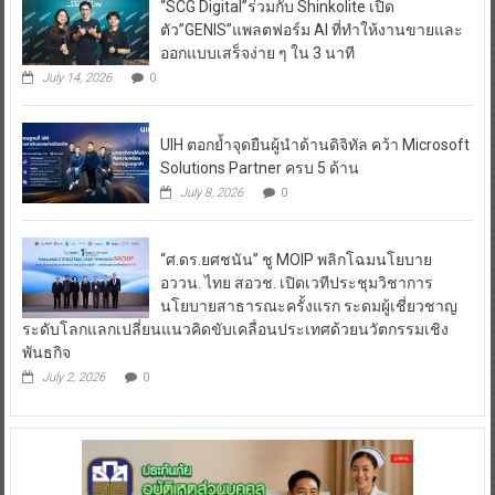
“SCG Digital”ร่วมกับ Shinkolite เปิด
ตัว”GENIS”แพลตฟอร์ม AI ที่ทำให้งานขายและ
ออกแบบเสร็จง่าย ๆ ใน 3 นาที
July 14, 2026
0
UIH ตอกย้ำจุดยืนผู้นำด้านดิจิทัล คว้า Microsoft
Solutions Partner ครบ 5 ด้าน
July 8, 2026
0
“ศ.ดร.ยศชนัน” ชู MOIP พลิกโฉมนโยบาย
อววน. ไทย สอวช. เปิดเวทีประชุมวิชาการ
นโยบายสาธารณะครั้งแรก ระดมผู้เชี่ยวชาญ
ระดับโลกแลกเปลี่ยนแนวคิดขับเคลื่อนประเทศด้วยนวัตกรรมเชิง
พันธกิจ
July 2, 2026
0