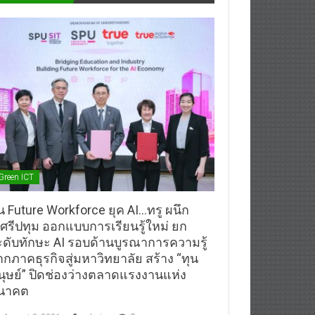
Green ICT
้น Future Workforce ยุค AI…ทรู ผนึก
.ศรีปทุม ออกแบบการเรียนรู้ใหม่ ยก
ะดับทักษะ AI รอบด้านบูรณาการความรู้
ากภาคธุรกิจสู่มหาวิทยาลัย สร้าง “ทุน
นุษย์” ปิดช่องว่างตลาดแรงงานแห่ง
นาคต