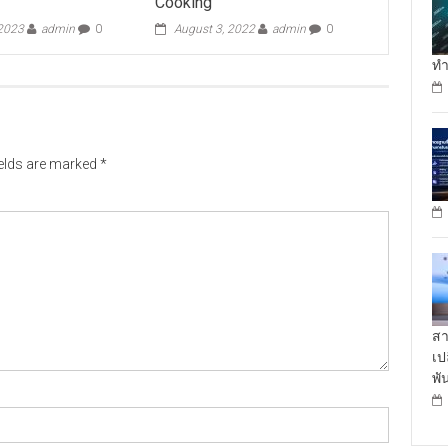
Cooking
 2023
admin
0
August 3, 2022
admin
0
ทำ
ields are marked
*
สา
เป
พั