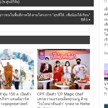
ซ.ศูนย์วิจัย)
เม
ตล
าวชนในพื้นที่ภาคใต้ ตามโครงการ “สุขที่ให้…เพื่อน้องได้เรียน”
เฉ
ปีที่ 5
เพ
ทร
โด
เร
(F
Re
บู
“ท
ุ่ม 150 ล. เปิดตัว
CPF เปิดตัว ‘CP Magic Chef’
ุรกิจฯ แลนด์มาร์ค
เสกความอร่อยเด็ดทุกเมนู ด้วย
างจุดยุทธศาสตร์
‘โบโลน่าหั่นเต๋า’ รุกตลาด Home