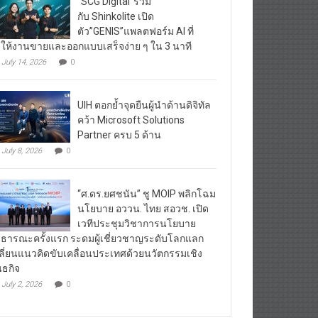
“SCG Digital”ร่วม
กับ Shinkolite เปิด
ตัว”GENIS”แพลตฟอร์ม AI ที่
ให้งานขายและออกแบบเสร็จง่าย ๆ ใน 3 นาที
July 14, 2026
0
UIH ตอกย้ำจุดยืนผู้นำด้านดิจิทัล
คว้า Microsoft Solutions
Partner ครบ 5 ด้าน
July 8, 2026
0
“ศ.ดร.ยศชนัน” ชู MOIP พลิกโฉม
นโยบาย อววน. ไทย สอวช. เปิด
เวทีประชุมวิชาการนโยบาย
ธารณะครั้งแรก ระดมผู้เชี่ยวชาญระดับโลกแลก
ลี่ยนแนวคิดขับเคลื่อนประเทศด้วยนวัตกรรมเชิง
นธกิจ
July 2, 2026
0