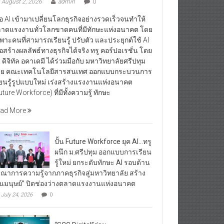
August 2, 2026
admin
0
ื่อ AI เข้ามาเปลี่ยนโลกธุรกิจอย่างรวดเร็วจนทำให้
าดแรงงานทั่วโลกขาดคนที่มีทักษะแห่งอนาคต โดย
พาะคนที่สามารถเรียนรู้ ปรับตัว และประยุกต์ใช้ AI
ื่อสร้างผลลัพธ์ทางธุรกิจได้จริง ทรู คอร์ปอเรชั่น โดย
ู ดิจิทัล อคาเดมี ได้ร่วมมือกับ มหาวิทยาลัยศรีปทุม
ย คณะเทคโนโลยีสารสนเทศ ออกแบบกระบวนการ
ียนรู้รูปแบบใหม่ เร่งสร้างแรงงานแห่งอนาคต
uture Workforce) ที่มีทั้งความรู้ ทักษะ
ad More
ปั้น Future Workforce ยุค AI…ทรู
ผนึก ม.ศรีปทุม ออกแบบการเรียน
รู้ใหม่ ยกระดับทักษะ AI รอบด้าน
รณาการความรู้จากภาคธุรกิจสู่มหาวิทยาลัย สร้าง
ุนมนุษย์” ปิดช่องว่างตลาดแรงงานแห่งอนาคต
July 24, 2026
0