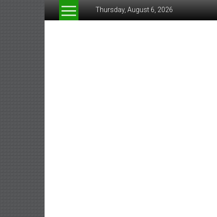
Skip
Thursday, August 6, 2026
to
content
www.greeneconomynew
สื่อ
สำหรับ
ธุรกิจ
สี
เขียว