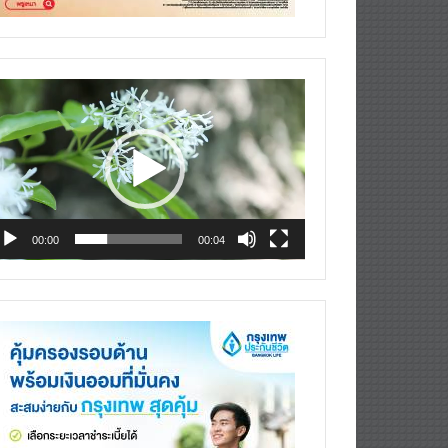
deo
ayer
00:00
00:04