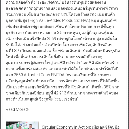
ความคล่องตัว ทั้ง ‘ระยะเร่งด่วน’ บริหารต้นทุนด้วยพลังงาน
สะอาด จัดหาวัตถุดิบจากแหล่งนอกช่องแคบฮอร์มุซทันท่วงที รักษา
วินัยการเงินเข้มข้น ‘ระยะกลาง’ ปรับโครงสร้างธุรกิจ เน้นสินค้า
มูลค่าเพิ่มสูง (High Value-Added Products: HVA) หนุนหุ่นยนต์-AI
เพิ่มประสิทธิภาพฐานผลิตอาเซียน ทำให้ผลประกอบการดีขึ้นทุก
ธุรกิจ เคาะปันผลระหว่างกาล 3.5 บาท/หุ้น ดูแลผู้ถือทุกคนหุ้นต่อ
เนื่อง ประเมินครึ่งปีหลัง 2569 เศรษฐกิจโลกยังท้าทายสูง แต่มั่นใจ
รับมือได้อย่างเข้มแข็ง ส่วนปีหน้าโครงการเพิ่มวัตถุดิบก๊าซอีเท
นที่ LSP เวียดนามจะแล้วเสร็จ พร้อมเดินหน้าร่วมมือพันธมิตรธุรกิจ
ใหม่ เชื่อมั่นสร้างการเติบโตยั่งยืน นายธรรมศักดิ์ เศรษฐ
อุดม กรรมการผู้จัดการใหญ่ เอสซีจี กล่าวว่า “เอสซีจี เดินหน้าสร้าง
ความแข็งแกร่ง คล่องตัว และแข่งขันได้ในโลกผันผวน ทำให้ครึ่งปี
แรก 2569 Adjusted Cash EBITDA (กระแสเงินสดที่ไม่รวมการ
ปรับปรุงมูลค่าสินค้าคงเหลือ การด้อยค่า และรายการที่ไม่เกิดขึ้น
เป็นประจำของธุรกิจที่เป็นรายการที่ไม่ใช่เงินสด) เพิ่มขึ้น 35% จาก
ช่วงเดียวกันของปีก่อน อยู่ที่ 42,913 ล้านบาท จากความสำเร็จของ
การดำเนินกลยุทธ์เชิงรุกทั้ง ‘ระยะเร่งด่วน’
Read More
Circular Economy in Action: เมื่อเอสซีจีจับมือ