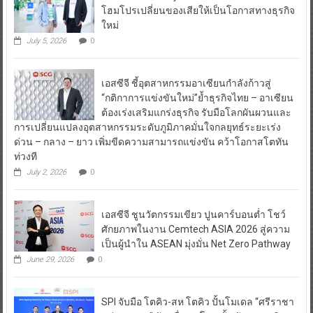
โฮมโปรเปลี่ยนของเสียให้เป็นโอกาสทางธุรกิจ
ใหม่
July 5, 2026
0
เอสซีจี ชี้อุตสาหกรรมอาเซียนกำลังก้าวสู่
“กติกาการแข่งขันใหม่”ย้ำธุรกิจไทย – อาเซียน
ต้องเร่งเสริมแกร่งธุรกิจ รับมือโลกผันผวนและ
การเปลี่ยนแปลงอุตสาหกรรมระดับภูมิภาคมั่นใจกลยุทธ์ระยะเร่ง
ด่วน – กลาง – ยาว เพิ่มขีดความสามารถแข่งขัน คว้าโอกาสโตทัน
ท่วงที
July 2, 2026
0
เอสซีจี ชูนวัตกรรมเขียว ปูนคาร์บอนต่ำ โชว์
ศักยภาพในงาน Cemtech ASIA 2026 สู่ความ
เป็นผู้นำใน ASEAN มุ่งมั่น Net Zero Pathway
June 29, 2026
0
SPI จับมือ โตคิว-สห โตคิว ปั้นโมเดล “ศรีราชา