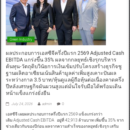
Green Industry
ผลประกอบการเอสซีจีครึ่งปีแรก 2569 Adjusted Cash
EBITDA แกร่งขึ้น 35% ผลจากกลยุทธ์เชิงรุกบริหาร
ต้นทุน-วัตถุดิบวินัยการเงินเข้มปรับโครงสร้างธุรกิจชู
ฐานผลิตอาเซียนเน้นสินค้ามูลค่าเพิ่มสูงเคาะปันผล
ระหว่างกาล 3.5 บาท/หุ้นดูแลผู้ถือหุ้นต่อเนื่องคาดครึ่ง
ปีหลังเศรษฐกิจผันผวนสูงแต่มั่นใจรับมือได้พร้อมเดิน
หน้าแข็งแกร่งยั่งยืน
July 24, 2026
admin
0
เอสซีจี เผยผลประกอบการครึ่งปีแรก 2569 แข็งแกร่งกว่า
เดิม Adjusted Cash EBITDA อยู่ที่ 42,913 ล้านบาท เพิ่มขึ้น 35% จาก
ช่วงเดียวกันของปีก่อน ผลจากความสำเร็จของกลยุทธ์เชิงรุก เสริม