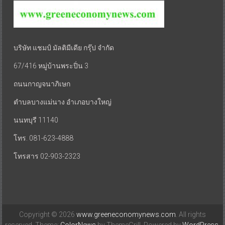
บริษัท แชมป์ มัลติมีเดีย กรุ๊ป จำกัด
67/416 หมู่บ้านพระปิ่น 3
ถนนกาญจนาภิเษก
ตำบลบางแม่นาง อำเภอบางใหญ่
นนทบุรี 11140
โทร. 081-623-4888
โทรสาร 02-903-2323
Copyright © 2026
www.greeneconomynews.com
. All rights