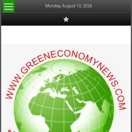
Skip
Monday, August 10, 2026
to
content
www.greeneconomynews.com
สื่อ
สำหรับ
ธุรกิจ
สี
เขียว