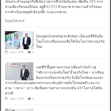
เป็นประจำของธุรกิจที่เป็นรายการที่ไม่ใช่เงินสด) เพิ่มขึ้น 35% จาก
ช่วงเดียวกันของปีก่อน อยู่ที่ 42,913 ล้านบาท จากความสำเร็จของ
การดำเนินกลยุทธ์เชิงรุกทั้ง ‘ระยะเร่งด่วน’
Read More
Circular Economy in Action: เมื่อเอสซีจีจับมือ
โฮมโปรเปลี่ยนของเสียให้เป็นโอกาสทางธุรกิจ
ใหม่
July 5, 2026
0
เอสซีจี ชี้อุตสาหกรรมอาเซียนกำลังก้าวสู่
“กติกาการแข่งขันใหม่”ย้ำธุรกิจไทย – อาเซียน
ต้องเร่งเสริมแกร่งธุรกิจ รับมือโลกผันผวนและ
การเปลี่ยนแปลงอุตสาหกรรมระดับภูมิภาคมั่นใจกลยุทธ์ระยะเร่ง
ด่วน – กลาง – ยาว เพิ่มขีดความสามารถแข่งขัน คว้าโอกาสโตทัน
ท่วงที
July 2, 2026
0