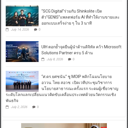
“SCG Digital”ร่วมกับ Shinkolite เปิด
ตัว”GENIS”แพลตฟอร์ม AI ที่ทำให้งานขายและ
ออกแบบเสร็จง่าย ๆ ใน 3 นาที
July 14, 2026
0
UIH ตอกย้ำจุดยืนผู้นำด้านดิจิทัล คว้า Microsoft
Solutions Partner ครบ 5 ด้าน
July 8, 2026
0
“ศ.ดร.ยศชนัน” ชู MOIP พลิกโฉมนโยบาย
อววน. ไทย สอวช. เปิดเวทีประชุมวิชาการ
นโยบายสาธารณะครั้งแรก ระดมผู้เชี่ยวชาญ
ระดับโลกแลกเปลี่ยนแนวคิดขับเคลื่อนประเทศด้วยนวัตกรรมเชิง
พันธกิจ
July 2, 2026
0