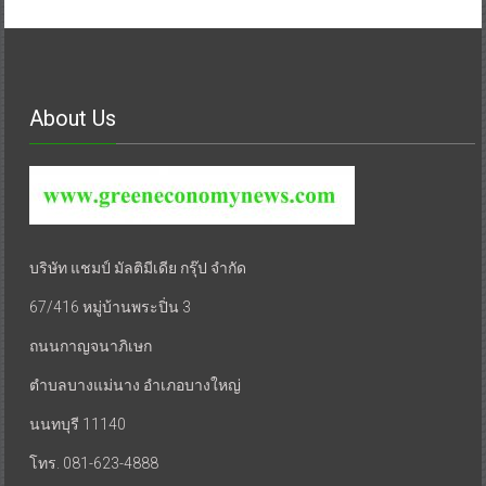
About Us
บริษัท แชมป์ มัลติมีเดีย กรุ๊ป จำกัด
67/416 หมู่บ้านพระปิ่น 3
ถนนกาญจนาภิเษก
ตำบลบางแม่นาง อำเภอบางใหญ่
นนทบุรี 11140
โทร. 081-623-4888