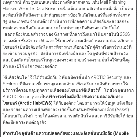
เหตุการณ์ ด้วยรูปแบบและช่องทางที่หลากหลาย เช่น Mail Phishing,
Hacked Website, Data Breach หรือแม้แต่แอปพลิเคชันบนมือถือ เป็นต้น
สะท้อนให้เห็นถึงความสำคัญของการป้องกันภัยไซเบอร์ที่องค์กรทั้งภาค
รัฐ และเอกชน จำเป็นต้องดำเนินการเพื่อลดความเสี่ยงอันจะส่งผลกระ
ทบต่อความเชื่อมั่น และผลประโยชน์ทางธุรกิจที่อาจจะเกิดขึ้นได้
สอดคล้องกับผลสำรวจของ Gartner ที่กล่าวถึงแนวโน้มภายในปี 2568
ว่า องค์กรชั้นนำกว่า 60% จะใช้เกณฑ์ความเสี่ยงด้านความปลอดภัยทาง
ไซเบอร์ เป็นปัจจัยหลักในการพิจารณาเลือกบริษัทคู่ค้า หรือพาร์ทเนอร์ที่
จะเข้ามาร่วมธุรกิจ ดังนั้นการมีเครื่องมือ และโซลูชันที่ช่วยเฝ้าระวัง
และป้องกันภัยไซเบอร์ในทุกช่องทางจะช่วยสร้างความมั่นใจให้กับทั้งคู่
ค้า และผู้ใช้บริการขององค์กร
“ซีเคียวอินโฟ” จึงได้ร่วมมือกับ 2 พันธมิตรชั้นนำ ARCTIC Security และ
SecIron ที่มีความเชี่ยวชาญเฉพาะด้าน เพื่อเสริมประสิทธิภาพการให้
บริการที่ครอบคลุมทุกความเสี่ยงของไซเบอร์ซีเคียวริตี้ โดยโซลูชันจาก
ARCTIC Security จะเป็น
บริการเครื่องมือป้องกันความปลอดภัยทาง
ไซเบอร์ (
Arctic Hub/EWS)
ให้กับองค์กร โดยสามารถให้ข้อมูล แจ้งเตือน
และรายงานความเสี่ยงที่อาจจะเกิดขึ้นกับสินทรัพย์ขององค์กร (Asset)
ได้แบบเรียลไทม์ ช่วยให้องค์กรสามารถตัดสินใจ และหาวิธีรับมือได้ก่อน
ที่จะมีผลกระทบต่อธุรกิจ
สำหรับโซลูชันด้านความปลอดภัยของแอปพลิเคชั่นบนมือถือ (
Mobile