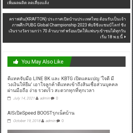
เพิ่มผลผลิต ลดเสี่ยงแล้ง
navigation
คราฟตัน(KRAFTON) ประกาศเปิดบ้านประเทศไทย ต้อนรับเป็นเจ้า
ภาพศึก PUBG Global Championship 2023 พับจีชิงแชมป์โลก! ชิง
เงินรางวัลรวมกว่า 70 ล้านบาท! พร้อมเปิดให้แฟนๆเข้าชมได้ทุกวัน
เริ่ม 18 พ.ย.นี้
You May Also Like
ดีแทคจับมือ LINE BK และ KBTG เปิดแคมเปญ ‘ใจดี มี
วงเงินให้ยืม’ เอาใจลูกค้าดีแทคเข้าถึงสินเชื่อส่วนบุคคล
ผ่านมือถือ ง่าย รวดเร็ว สะดวกทุกที่ทุกเวลา
July 14, 2021
admin
0
AISเปิดSpeed BOOSTรุกเน็ตบ้าน
October 19, 2018
admin
0