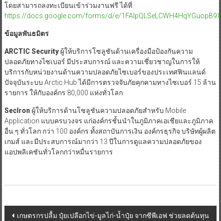
โดยสามารถลงทะเบียนเข้าร่วมงานฟรี ได้ที่
https://docs.google.com/forms/d/e/1FAIpQLSeLCWH4HqYGuopB
ข้อมูลพันธมิตร
ARCTIC Security
ผู้ให้บริการโซลูชันด้านเครื่องมือป้องกันความ
ปลอดภัยทางไซเบอร์ มีประสบการณ์ และความเชี่ยวชาญในการให้
บริการกับหน่วยงานด้านความปลอดภัยไซเบอร์ของประเทศฟินแลนด์
ปัจจุบันระบบ Arctic Hub ได้มีการตรวจจับภัยคุกคามทางไซเบอร์ 15 ล้าน
รายการ ให้กับองค์กร 80,000 แห่งทั่วโลก
SecIron
ผู้ให้บริการด้านโซลูชันความปลอดภัยสำหรับ Mobile
Application แบบครบวงจร แก่องค์กรชั้นนำในภูมิภาคเอเชียและภูมิภาค
อื่น ๆ ทั่วโลก กว่า 100 องค์กร ทั้งสถาบันการเงิน องค์กรธุรกิจ บริษัทผู้ผลิต
เกมส์ และมีประสบการณ์มากว่า 13 ปีในการดูแลความปลอดภัยของ
แอปพลิเคชันทั่วโลกกว่าหมื่นรายการ
Post
เกษตรกรปลื้ม ปุ๋ยเปลือกไข่-มูลไก่-น้ำปุ๋ย จากซีพีเอฟ ช่วยลดต้นทุน