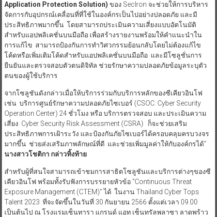
Application Protection Solution)
ของ SecIron จะช่วยให้การบริหาร
จัดการกับอุปกรณ์เคลื่อนที่ที่ใช้ในองค์กรเป็นไปอย่างปลอดภัย และมี
ประสิทธิภาพมากขึ้น โดยสามารถประเมินความเสี่ยงแบบอัตโนมัติ
สำหรับแอปพลิเคชั่นบนมือถือ เพื่อสร้างรายงานพร้อมให้คำแนะนำใน
การแก้ไข สามารถป้องกันการทำวิศวกรรมย้อนกลับโดยไม่ต้องแก้ไข
โค้ดหรือเพิ่มเติมโค้ดสำหรับแอปพลิเคชั่นบนมือถือ และมีโซลูชั่นการ
ยืนยันและตรวจสอบตัวตนดิจิทัล ช่วยรักษาความปลอดภัยข้อมูลระบุตัว
ตนของผู้ใช้บริการ
จากโซลูชันดังกล่าวเมื่อให้บริการร่วมกับบริการหลักของซีเคียวอินโฟ
เช่น บริการศูนย์รักษาความปลอดภัยไซเบอร์ (CSOC: Cyber Security
Operation Center) 24 ชั่วโมง หรือ บริการตรวจสอบ และประเมินความ
เสี่ยง Cyber Security Risk Assessment (CSRA) ก็จะช่วยเสริม
ประสิทธิภาพการเฝ้าระวัง และป้องกันภัยไซเบอร์ได้ครอบคลุมครบวงจร
มากขึ้น ช่วยส่งเสริมภาพลักษณ์ที่ดี และช่วยเพิ่มมูลค่าให้กับองค์กรได้”
นางสาวโชติกา กล่าวทิ้งท้าย
สำหรับผู้ที่สนใจสามารถเข้าชมการสาธิตโซลูชันและบริการต่างๆของซี
เคียวอินโฟ พร้อมทั้งรับฟังการบรรยายหัวข้อ “Continuous Threat
Exposure Management (CTEM)” ได้ ในงาน Thailand Cyber Tops
Talent 2023 ที่จะจัดขึ้นในวันที่ 30 กันยายน 2566 ตั้งแต่เวลา 09.00
เป็นต้นไป ณ โรงแรมเซ็นทารา แกรนด์ แอท เซ็นทรัลพลาซา ลาดพร้าว