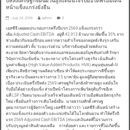
ปีหลังเศรษฐกิจผันผวนสูงแต่มั่นใจรับมือได้พร้อมเดิน
หน้าแข็งแกร่งยั่งยืน
July 24, 2026
admin
0
เอสซีจี เผยผลประกอบการครึ่งปีแรก 2569 แข็งแกร่งกว่า
เดิม Adjusted Cash EBITDA อยู่ที่ 42,913 ล้านบาท เพิ่มขึ้น 35% จาก
ช่วงเดียวกันของปีก่อน ผลจากความสำเร็จของกลยุทธ์เชิงรุก เสริม
ความคล่องตัว ทั้ง ‘ระยะเร่งด่วน’ บริหารต้นทุนด้วยพลังงาน
สะอาด จัดหาวัตถุดิบจากแหล่งนอกช่องแคบฮอร์มุซทันท่วงที รักษา
วินัยการเงินเข้มข้น ‘ระยะกลาง’ ปรับโครงสร้างธุรกิจ เน้นสินค้า
มูลค่าเพิ่มสูง (High Value-Added Products: HVA) หนุนหุ่นยนต์-AI
เพิ่มประสิทธิภาพฐานผลิตอาเซียน ทำให้ผลประกอบการดีขึ้นทุก
ธุรกิจ เคาะปันผลระหว่างกาล 3.5 บาท/หุ้น ดูแลผู้ถือทุกคนหุ้นต่อ
เนื่อง ประเมินครึ่งปีหลัง 2569 เศรษฐกิจโลกยังท้าทายสูง แต่มั่นใจ
รับมือได้อย่างเข้มแข็ง ส่วนปีหน้าโครงการเพิ่มวัตถุดิบก๊าซอีเท
นที่ LSP เวียดนามจะแล้วเสร็จ พร้อมเดินหน้าร่วมมือพันธมิตรธุรกิจ
ใหม่ เชื่อมั่นสร้างการเติบโตยั่งยืน นายธรรมศักดิ์ เศรษฐ
อุดม กรรมการผู้จัดการใหญ่ เอสซีจี กล่าวว่า “เอสซีจี เดินหน้าสร้าง
ความแข็งแกร่ง คล่องตัว และแข่งขันได้ในโลกผันผวน ทำให้ครึ่งปี
แรก 2569 Adjusted Cash EBITDA (กระแสเงินสดที่ไม่รวมการ
ปรับปรุงมูลค่าสินค้าคงเหลือ การด้อยค่า และรายการที่ไม่เกิดขึ้น