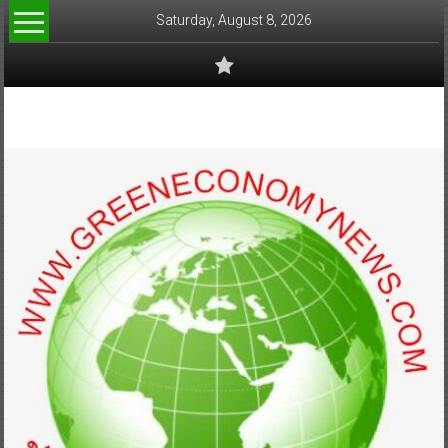
Skip
Saturday, August 8, 2026
to
content
www.greeneconomynews.com
สื่อ
สำหรับ
ธุรกิจ
สี
เขียว