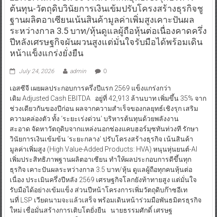
ต้นทุน-วัตถุดิบวินัยการเงินเข้มปรับโครงสร้างธุรกิจชู
ฐานผลิตอาเซียนเน้นสินค้ามูลค่าเพิ่มสูงเคาะปันผล
ระหว่างกาล 3.5 บาท/หุ้นดูแลผู้ถือหุ้นต่อเนื่องคาดครึ่ง
ปีหลังเศรษฐกิจผันผวนสูงแต่มั่นใจรับมือได้พร้อมเดิน
หน้าแข็งแกร่งยั่งยืน
July 24, 2026
admin
0
เอสซีจี เผยผลประกอบการครึ่งปีแรก 2569 แข็งแกร่งกว่า
เดิม Adjusted Cash EBITDA อยู่ที่ 42,913 ล้านบาท เพิ่มขึ้น 35% จาก
ช่วงเดียวกันของปีก่อน ผลจากความสำเร็จของกลยุทธ์เชิงรุก เสริม
ความคล่องตัว ทั้ง ‘ระยะเร่งด่วน’ บริหารต้นทุนด้วยพลังงาน
สะอาด จัดหาวัตถุดิบจากแหล่งนอกช่องแคบฮอร์มุซทันท่วงที รักษา
วินัยการเงินเข้มข้น ‘ระยะกลาง’ ปรับโครงสร้างธุรกิจ เน้นสินค้า
มูลค่าเพิ่มสูง (High Value-Added Products: HVA) หนุนหุ่นยนต์-AI
เพิ่มประสิทธิภาพฐานผลิตอาเซียน ทำให้ผลประกอบการดีขึ้นทุก
ธุรกิจ เคาะปันผลระหว่างกาล 3.5 บาท/หุ้น ดูแลผู้ถือทุกคนหุ้นต่อ
เนื่อง ประเมินครึ่งปีหลัง 2569 เศรษฐกิจโลกยังท้าทายสูง แต่มั่นใจ
รับมือได้อย่างเข้มแข็ง ส่วนปีหน้าโครงการเพิ่มวัตถุดิบก๊าซอีเท
นที่ LSP เวียดนามจะแล้วเสร็จ พร้อมเดินหน้าร่วมมือพันธมิตรธุรกิจ
ใหม่ เชื่อมั่นสร้างการเติบโตยั่งยืน นายธรรมศักดิ์ เศรษฐ