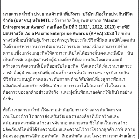
นายสาระ ล่ำซำ ประธานเจ้าหน้าที่บริหาร บริษัท เมืองไทยประกันชีวิต
จำกัด (มหาชน)
หรือ MTL
คว้ารางวัลใหญ่ระดับสากล
“Master
Entrepreneur Award” ต่อเนื่องเป็นปีที่ 3 (2021, 2022, 2023) จากพิธี
มอบรางวัล Asia Pacific Enterprise Awards (APEA) 2023
โดยเป็น
รางวัลที่มอบให้กับผู้บริหารองค์กรธุรกิจประกันชีวิตที่มีคุณสมบัติโดดเด่น
ในด้านบริหารงาน การพัฒนานวัตกรรมอย่างต่อเนื่อง สามารถสร้าง
ความแข็งแกร่งแก่ธุรกิจให้สามารถเติบโตได้อย่างมั่นคงและยั่งยืน นับ
เป็นเกียรติยศสูงสุดสำหรับผู้นำองค์กรที่มีผลงานอันโดดเด่นและมี
สร้างสรรค์ผลงานที่เป็นที่ยอมรับในธุรกิจ ซึ่งแสดงให้เห็นว่านายสาระ
ล่าซำคือผู้นำของธุรกิจที่มุ่งมั่นสร้างสรรค์นวัตกรรมของธุรกิจประกัน
ชีวิตในระดับภูมิภาคและระดับสากล ด้วยวิสัยทัศน์ที่มุ่งสู่การพัฒนา
ผลิตภัณฑ์และบริการที่ทันสมัย จากการเอาใจใส่และเข้าใจในความ
ต้องการของลูกค้าอย่างแท้จริง และมุ่งมั่นพัฒนาองค์กรให้เติบโตอย่าง
ยั่งยืน
ทั้งนี้ นายสาระ ล่ำซำให้ความสำคัญกับการสร้างสรรค์นวัตกรรม
ภายในองค์กร โดยการส่งเสริมวัฒนธรรมองค์กรที่เปิดกว้างและ
สนับสนุนความคิดสร้างสรรค์จากทุกหน่วยงาน ซึ่งได้ผลในการสร้าง
ผลิตภัณฑ์ใหม่ที่ได้รับความนิยมและความไว้วางใจจากลูกค้า อาทิ ความ
คุ้มครองสุขภาพอิลิทเฮลท์พลัส ดีเฮลท์พลัส และโครงการเหมาจ่ายเอ็กซ์