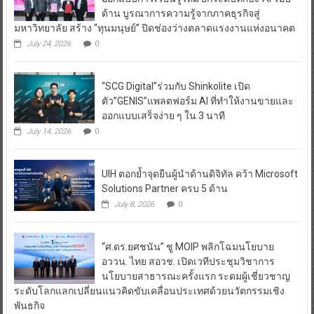
ด้าน บูรณาการความรู้จากภาคธุรกิจสู่
มหาวิทยาลัย สร้าง “ทุนมนุษย์” ปิดช่องว่างตลาดแรงงานแห่งอนาคต
July 24, 2026
0
“SCG Digital”ร่วมกับ Shinkolite เปิด
ตัว”GENIS”แพลตฟอร์ม AI ที่ทำให้งานขายและ
ออกแบบเสร็จง่าย ๆ ใน 3 นาที
July 14, 2026
0
UIH ตอกย้ำจุดยืนผู้นำด้านดิจิทัล คว้า Microsoft
Solutions Partner ครบ 5 ด้าน
July 8, 2026
0
“ศ.ดร.ยศชนัน” ชู MOIP พลิกโฉมนโยบาย
อววน. ไทย สอวช. เปิดเวทีประชุมวิชาการ
นโยบายสาธารณะครั้งแรก ระดมผู้เชี่ยวชาญ
ระดับโลกแลกเปลี่ยนแนวคิดขับเคลื่อนประเทศด้วยนวัตกรรมเชิง
พันธกิจ