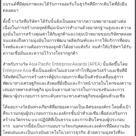
แบรนด์ที่มีคุณภาพและได้รับการยอมรับในธุรกิจที่มีการเติบโตที่ยั่งยืน
ตลอดมา
ทั้งนี้ รางวัลที่บริษัทฯ ได้รับนั้นยังเป็นผลมาจากความพยายามอย่างต่อ
เนื่องในการสร้างกลยุทธ์ที่มุ่งเน้นการทำงานด้วยมาตรฐานสูงและความ
มุ่งมั่นในการสร้างคุณค่าให้กับลูกค้าและกลุ่มเป้าหมายของบริษัทฯตลอด
จนแสดงถึงความมุ่งมั่นในการพัฒนาผลิตภัณฑ์และการให้บริการที่ตอบ
โจทย์และความต้องการของลูกค้าได้อย่างแท้จริง จนทำให้บริษัทฯ ได้รับ
ความเชื่อมั่นและความไว้วางใจจากลูกค้า
สำหรับรางวัล Asia Pacific Enterprise Awards (APEA) นั้นจัดขึ้นโดย
Enterprise Asia ซึ่งเป็นองค์กรไม่แสวงหากำไรที่มุ่งหวังสร้างเอเชียที่มี
วิสัยทัศน์ในการสร้างสรรค์ผู้ประกอบการเพื่อเป็นตัวขับเคลื่อนสู่การ
พัฒนาทางเศรษฐกิจและสังคมที่ยั่งยืนและก้าวหน้าภายในโลกของความ
เสมอภาคทางเศรษฐกิจ มุ่งเน้นความสามารถในการแข่งขันและการ
พัฒนาผู้ประกอบการ ยกระดับสถานะทางเศรษฐกิจของผู้คนทั่วเอเชีย
ได้มอบรางวัลอันทรงเกียรติที่ยกย่องความเป็นเลิศขององค์กร โดยตั้งเป้า
ที่จะรวมกลุ่มผู้ประกอบการและองค์กรชั้นนำทั่วเอเชีย เพื่อส่งเสริมการ
สร้างนวัตกรรม แนวปฏิบัติที่เป็นธรรม และการเติบโตของผู้ประกอบ
การ นอกจากนี้ยังเป็นการมอบรางวัลแก่บุคคลและองค์กรที่มีผลงานอัน
โดดเด่นและเป็นแรงบันดาลใจในวงการธุรกิจ ด้วยความมุ่งหวังที่จะ