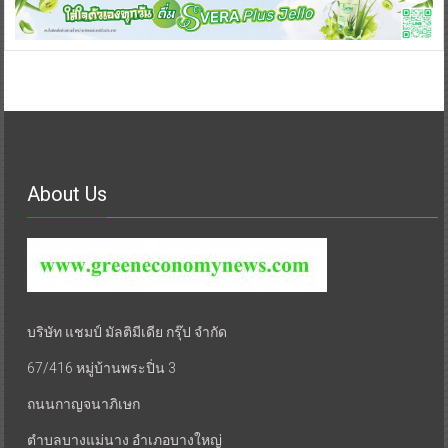
About Us
บริษัท แชมป์ มัลติมีเดีย กรุ๊ป จำกัด
67/416 หมู่บ้านพระปิ่น 3
ถนนกาญจนาภิเษก
ตำบลบางแม่นาง อำเภอบางใหญ่