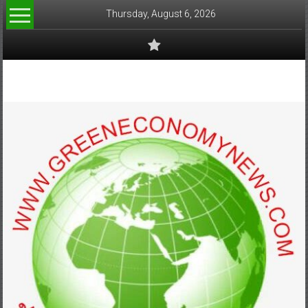
Skip
Thursday, August 6, 2026
to
content
www.greeneconomynews.com
สื่อ
สำหรับ
ธุรกิจ
สี
เขียว