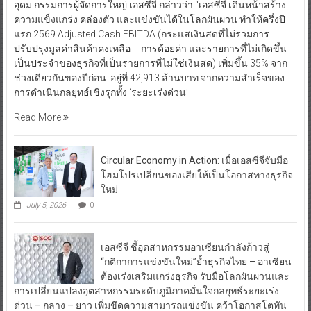
อุดม กรรมการผู้จัดการใหญ่ เอสซีจี กล่าวว่า “เอสซีจี เดินหน้าสร้าง
ความแข็งแกร่ง คล่องตัว และแข่งขันได้ในโลกผันผวน ทำให้ครึ่งปี
แรก 2569 Adjusted Cash EBITDA (กระแสเงินสดที่ไม่รวมการ
ปรับปรุงมูลค่าสินค้าคงเหลือ การด้อยค่า และรายการที่ไม่เกิดขึ้น
เป็นประจำของธุรกิจที่เป็นรายการที่ไม่ใช่เงินสด) เพิ่มขึ้น 35% จาก
ช่วงเดียวกันของปีก่อน อยู่ที่ 42,913 ล้านบาท จากความสำเร็จของ
การดำเนินกลยุทธ์เชิงรุกทั้ง ‘ระยะเร่งด่วน’
Read More
Circular Economy in Action: เมื่อเอสซีจีจับมือ
โฮมโปรเปลี่ยนของเสียให้เป็นโอกาสทางธุรกิจ
ใหม่
July 5, 2026
0
เอสซีจี ชี้อุตสาหกรรมอาเซียนกำลังก้าวสู่
“กติกาการแข่งขันใหม่”ย้ำธุรกิจไทย – อาเซียน
ต้องเร่งเสริมแกร่งธุรกิจ รับมือโลกผันผวนและ
การเปลี่ยนแปลงอุตสาหกรรมระดับภูมิภาคมั่นใจกลยุทธ์ระยะเร่ง
ด่วน – กลาง – ยาว เพิ่มขีดความสามารถแข่งขัน คว้าโอกาสโตทัน