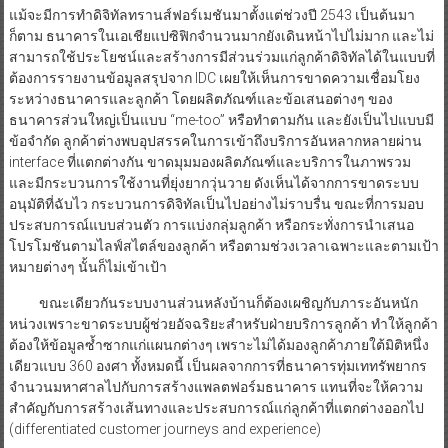
แม้จะมีการทำดิจิทัลทรานส์ฟอร์เมชันมาตั้งแต่ช่วงปี 2543 เป็นต้นมา
ก็ตาม ธนาคารในเอเชียแปซิฟิกจำนวนมากยังเดินหน้าไปไม่มาก และไม่
สามารถใช้ประโยชน์และสร้างการมีส่วนร่วมแก่ลูกค้าดิจิทัลได้ในแบบที่
ต้องการรายงานข้อมูลสรุปจาก IDC เผยให้เห็นการขาดความเชื่อมโยง
ระหว่างธนาคารและลูกค้า โดยผลิตภัณฑ์และข้อเสนอต่างๆ ของ
ธนาคารส่วนใหญ่เป็นแบบ “me-too” หรือทำตามกัน และยังเป็นไปแบบมี
ข้อจำกัด ลูกค้าต่างพบอุปสรรคในการเข้าถึงบริการอันหลากหลายผ่าน
interface ที่แตกต่างกัน ขาดมุมมองผลิตภัณฑ์และบริการในภาพรวม
และมีกระบวนการใช้งานที่ยุ่งยากวุ่นวาย ดังเห็นได้จากการขาดระบบ
อนุมัติที่ฉับไว กระบวนการดิจิทัลเป็นไปอย่างไม่ราบรื่น ขณะที่การมอบ
ประสบการณ์แบบส่วนตัว การแบ่งกลุ่มลูกค้า หรือกระทั่งการนำเสนอ
โปรโมชันตามไลฟ์สไตล์ของลูกค้า หรือตามช่วงเวลาเฉพาะและตามเป้า
หมายต่างๆ นั้นก็ไม่เข้าเป้า
ขณะเดียวกันระบบงานส่วนหลังบ้านก็ต้องเผชิญกับภาระอันหนัก
หน่วงเพราะขาดระบบผู้ช่วยอัจฉริยะสำหรับฝ่ายบริการลูกค้า ทำให้ลูกค้า
ต้องให้ข้อมูลซ้ำซากแก่แผนกต่างๆ เพราะไม่ได้มองลูกค้าภายใต้มิติหนึ่ง
เดียวแบบ 360 องศา ทั้งหมดนี้ เป็นผลจากการที่ธนาคารทุ่มเททรัพยากร
จำนวนมหาศาลไปกับการสร้างแพลตฟอร์มธนาคาร แทนที่จะให้ความ
สำคัญกับการสร้างเส้นทางและประสบการณ์แก่ลูกค้าที่แตกต่างออกไป
(differentiated customer journeys and experience)