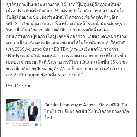
ธุรกิจ เคาะปันผลระหว่างกาล 3.5 บาท/หุ้น ดูแลผู้ถือทุกคนหุ้นต่อ
เนื่อง ประเมินครึ่งปีหลัง 2569 เศรษฐกิจโลกยังท้าทายสูง แต่มั่นใจ
รับมือได้อย่างเข้มแข็ง ส่วนปีหน้าโครงการเพิ่มวัตถุดิบก๊าซอีเท
นที่ LSP เวียดนามจะแล้วเสร็จ พร้อมเดินหน้าร่วมมือพันธมิตรธุรกิจ
ใหม่ เชื่อมั่นสร้างการเติบโตยั่งยืน นายธรรมศักดิ์ เศรษฐ
อุดม กรรมการผู้จัดการใหญ่ เอสซีจี กล่าวว่า “เอสซีจี เดินหน้าสร้าง
ความแข็งแกร่ง คล่องตัว และแข่งขันได้ในโลกผันผวน ทำให้ครึ่งปี
แรก 2569 Adjusted Cash EBITDA (กระแสเงินสดที่ไม่รวมการ
ปรับปรุงมูลค่าสินค้าคงเหลือ การด้อยค่า และรายการที่ไม่เกิดขึ้น
เป็นประจำของธุรกิจที่เป็นรายการที่ไม่ใช่เงินสด) เพิ่มขึ้น 35% จาก
ช่วงเดียวกันของปีก่อน อยู่ที่ 42,913 ล้านบาท จากความสำเร็จของ
การดำเนินกลยุทธ์เชิงรุกทั้ง ‘ระยะเร่งด่วน’
Read More
Circular Economy in Action: เมื่อเอสซีจีจับมือ
โฮมโปรเปลี่ยนของเสียให้เป็นโอกาสทางธุรกิจ
ใหม่
July 5, 2026
0