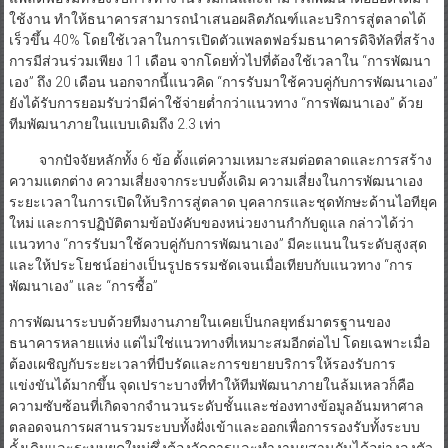
ใช้งาน ทำให้ธนาคารสามารถนำเสนอผลิตภัณฑ์และบริการสู่ตลาดได้
เร็วขึ้น 40% โดยใช้เวลาในการเปิดตัวแพลตฟอร์มธนาคารดิจิทัลที่สร้าง
การมีส่วนร่วมเพียง 11 เดือน จากโดยทั่วไปที่ต้องใช้เวลาใน “การพัฒนา
เอง” ถึง 20 เดือน นอกจากนี้แนวคิด “การรับมาใช้ควบคู่กับการพัฒนาเอง”
ยังได้รับการยอมรับว่ามีค่าใช้จ่ายต่ำกว่าแนวทาง “การพัฒนาเอง” ด้วย
ทีมพัฒนาภายในแบบเดิมถึง 2.3 เท่า
จากปัจจัยหลักทั้ง 6 ข้อ ตั้งแต่ความเหมาะสมต่อตลาดและการสร้าง
ความแตกต่าง ความเสี่ยงจากระบบดั้งเดิม ความเสี่ยงในการพัฒนาเอง
ระยะเวลาในการเปิดให้บริการสู่ตลาด บุคลากรและชุดทักษะด้านไอทียุค
ใหม่ และการปฏิบัติตามข้อบังคับของหน่วยงานกำกับดูแล กล่าวได้ว่า
แนวทาง “การรับมาใช้ควบคู่กับการพัฒนาเอง” มีคะแนนในระดับสูงสุด
และให้ประโยชน์อย่างเป็นรูปธรรมชัดเจนเมื่อเทียบกับแนวทาง “การ
พัฒนาเอง” และ “การซื้อ”
การพัฒนาระบบด้วยทีมงานภายในเคยเป็นกลยุทธ์มาตรฐานของ
ธนาคารหลายแห่ง แต่ไม่ใช่แนวทางที่เหมาะสมอีกต่อไป โดยเฉพาะเมื่อ
ต้องเผชิญกับระยะเวลาที่บีบรัดและการขยายบริการให้รองรับการ
แข่งขันได้มากขึ้น จุดเปราะบางที่ทำให้ทีมพัฒนาภายในล้มเหลวก็คือ
ความซับซ้อนที่เกิดจากจำนวนระดับชั้นและช่องทางข้อมูลอันมหาศาล
ตลอดจนการผสานรวมระบบทั้งฝั่งเข้าและออกเพื่อการรองรับทั้งระบบ
ดั้งเดิมและระบบยุคใหม่ซึ่งต้องจัดการและทำงานผสานกันได้อย่างลงตัว