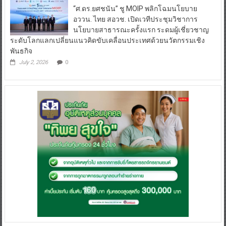
“ศ.ดร.ยศชนัน” ชู MOIP พลิกโฉมนโยบาย
อววน. ไทย สอวช. เปิดเวทีประชุมวิชาการ
นโยบายสาธารณะครั้งแรก ระดมผู้เชี่ยวชาญ
ระดับโลกแลกเปลี่ยนแนวคิดขับเคลื่อนประเทศด้วยนวัตกรรมเชิง
พันธกิจ
July 2, 2026
0