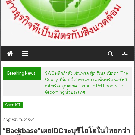
Breaking News:
SWC ผนึกกำลัง เซ็นทรัล ฟู้ด รีเทล เปิดตัว ‘The
Goody’ ที่ท็อปส์ สาขาแรก ณ เซ็นทรัล นอร์ทวิ
ลล์ พร้อมรุกตลาด Premium Pet Food & Pet
Grooming ทั่วประเทศ
Green ICT
August 23, 2023
“Backbase”เผยIDCระบุซีไอโอในไทยกว่า