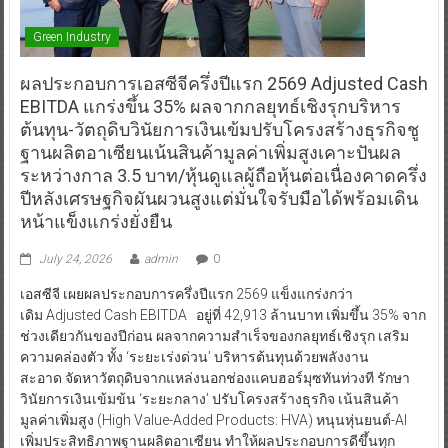
Green Industry
ผลประกอบการเอสซีจีครึ่งปีแรก 2569 Adjusted Cash
EBITDA แกร่งขึ้น 35% ผลจากกลยุทธ์เชิงรุกบริหาร
ต้นทุน-วัตถุดิบวินัยการเงินเข้มปรับโครงสร้างธุรกิจชู
ฐานผลิตอาเซียนเน้นสินค้ามูลค่าเพิ่มสูงเคาะปันผล
ระหว่างกาล 3.5 บาท/หุ้นดูแลผู้ถือหุ้นต่อเนื่องคาดครึ่ง
ปีหลังเศรษฐกิจผันผวนสูงแต่มั่นใจรับมือได้พร้อมเดิน
หน้าแข็งแกร่งยั่งยืน
July 24, 2026
admin
0
เอสซีจี เผยผลประกอบการครึ่งปีแรก 2569 แข็งแกร่งกว่า
เดิม Adjusted Cash EBITDA อยู่ที่ 42,913 ล้านบาท เพิ่มขึ้น 35% จาก
ช่วงเดียวกันของปีก่อน ผลจากความสำเร็จของกลยุทธ์เชิงรุก เสริม
ความคล่องตัว ทั้ง ‘ระยะเร่งด่วน’ บริหารต้นทุนด้วยพลังงาน
สะอาด จัดหาวัตถุดิบจากแหล่งนอกช่องแคบฮอร์มุซทันท่วงที รักษา
วินัยการเงินเข้มข้น ‘ระยะกลาง’ ปรับโครงสร้างธุรกิจ เน้นสินค้า
มูลค่าเพิ่มสูง (High Value-Added Products: HVA) หนุนหุ่นยนต์-AI
เพิ่มประสิทธิภาพฐานผลิตอาเซียน ทำให้ผลประกอบการดีขึ้นทุก