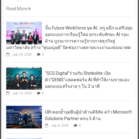
Read More
ปั้น Future Workforce ยุค AI…ทรู ผนึก ม.ศรีปทุม
ออกแบบการเรียนรู้ใหม่ ยกระดับทักษะ AI รอบ
ด้าน บูรณาการความรู้จากภาคธุรกิจสู่
มหาวิทยาลัย สร้าง “ทุนมนุษย์” ปิดช่องว่างตลาดแรงงานแห่งอนาคต
July 24, 2026
0
“SCG Digital”ร่วมกับ Shinkolite เปิด
ตัว”GENIS”แพลตฟอร์ม AI ที่ทำให้งานขายและ
ออกแบบเสร็จง่าย ๆ ใน 3 นาที
July 14, 2026
0
UIH ตอกย้ำจุดยืนผู้นำด้านดิจิทัล คว้า Microsoft
Solutions Partner ครบ 5 ด้าน
July 8, 2026
0