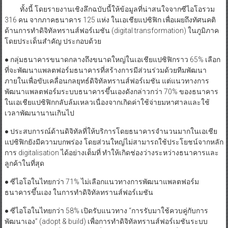
ทั้งนี้ โดยรายงานเชิงลึกฉบับนี้ให้ข้อมูลที่น่าสนใจจากซีไอโอรวม
316 คน จากภาคธนาคาร 125 แห่ง ในเอเชียแปซิฟิก เพื่อเผยถึงทัศนคติ
ด้านการทำดิจิทัลทรานส์ฟอร์เมชัน (digital transformation) ในภูมิภาค
โดยประเด็นสำคัญ ประกอบด้วย
● กลุ่มธนาคารขนาดกลางถึงขนาดใหญ่ในเอเชียแปซิฟิกราว 65% เลือก
ที่จะพัฒนาแพลตฟอร์มธนาคารที่สร้างการมีส่วนร่วมด้วยทีมพัฒนา
ภายในเพื่อขับเคลื่อนกลยุทธ์ดิจิทัลทรานส์ฟอร์เมชัน แต่แนวทางการ
พัฒนาแพลตฟอร์มระบบธนาคารขึ้นเองดังกล่าวกว่า 70% ของธนาคาร
ในเอเชียแปซิฟิกกลับล้มเหลวเนื่องจากเกิดค่าใช้จ่ายมหาศาลและใช้
เวลาพัฒนานานเกินไป
● ประสบการณ์ด้านดิจิทัลที่ให้บริการโดยธนาคารจำนวนมากในเอเชีย
แปซิฟิกยังมีความบกพร่อง โดยส่วนใหญ่ไม่สามารถใช้ประโยชน์จากหลัก
การ digitalisation ได้อย่างเต็มที่ ทำให้เกิดช่องว่างระหว่างธนาคารและ
ลูกค้าในที่สุด
● ซีไอโอในไทยกว่า 71% ไม่เลือกแนวทางการพัฒนาแพลตฟอร์ม
ธนาคารขึ้นเอง ในการทำดิจิทัลทรานส์ฟอร์เมชัน
● ซีไอโอในไทยกว่า 58% เปิดรับแนวทาง “การรับมาใช้ควบคู่กับการ
พัฒนาเอง” (adopt & build) เพื่อการทำดิจิทัลทรานส์ฟอร์เมชันระบบ