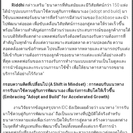
Riddhi
กล่าวเสริม “ธนาคารที่ทันสมัยและมีวิสัยทัศน์กว่า 150 แห่ง
ได้นำรูปแบบการรับมาใช้ควบคู่กับการพัฒนาเอง (adopt and build) มา
ใช้บนแพลตฟอร์มธนาคารที่สร้างการมีส่วนร่วมของ Backbase และนำ
ไปพัฒนาต่อยอด เพื่อขับเคลื่อนวิสัยทัศน์การออกสู่ตลาดให้รวดเร็วขึ้น
พร้อมให้ความสำคัญต่อการมีส่วนร่วมและประสบการณ์ของลูกค้าภายใต้
ระบบดิจิทัลที่แตกต่าง แพลตฟอร์มจริงต้องพร้อมรองรับความต้องการที่
สำคัญในทุกด้าน ตั้งแต่ความเหมาะสมต่อตลาด ความปลอดภัย ความ
สอดคล้องตามข้อกำหนด ไปจนถึงความหลากหลายและสามารถปรับแต่ง
ให้เข้ากับความต้องการของลูกค้าของธนาคารแต่ละแห่งได้อย่างลงตัว
ที่สุด แพลตฟอร์มของเรารองรับการทำงานแบบแยกส่วนเป็นโมดูลและ
การนำข้อมูลและกระบวนการมาใช้ซ้ำ เพื่อให้ธนาคารสามารถขยาย
บริการได้อย่างไร้กังวล”
กรอบความคิดที่เปลี่ยนไป (
A Shift in Mindset) : การตอบรับแนวทาง
การรับมาใช้ควบคู่กับการพัฒนาเอง เพื่อเร่งการเติบโตให้เร็วขึ้น
(Embracing “Adopt and Build” for Accelerated Growth)
งานวิจัยจากข้อมูลสรุปจาก IDC ยังเปิดเผยด้วยว่า แนวทาง “การรับ
มาใช้ควบคู่กับการพัฒนาเอง” ถือเป็นแนวทางที่ปฏิบัติได้จริงสำหรับ
ธนาคารหลายแห่งเพื่อเร่งการเปิดให้บริการสู่ตลาด สร้างความแตกต่าง
ในจุดที่สำคัญแทนที่จะพัฒนาขึ้นใหม่ทั้งหมดตั้งแต่แรก ซึ่งการนำ
แพลตฟอร์มที่รองรับการทำงานร่วมกันและสามารถพัฒนาต่อยอดได้มา