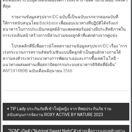
ที่สุด
รายงานข้อมูลสรุปจาก IDC ฉบับนี้เป็นฉบับแรกจากสองฉบับที่
ให้การสนับสนุนโดย Backbase เพื่อมอบแนวทางที่ปฏิบัติได้จริงแก่
ธนาคารในการประเมินกลยุทธ์ด้านแพลตฟอร์มอย่างมีประสิทธิภาพใน
การเร่งเดินหน้าสร้างการมีส่วนร่วมของลูกค้าที่แตกต่างจากคู่แข่ง
โปรดคลิกที่นี่เพื่อดาวน์โหลดรายงานข้อมูลสรุปจาก IDC เรื่อง “การ
เร่งกระบวนการทรานส์ฟอร์เมชันแบบยึดลูกค้าเป็นศูนย์กลางภายใต้
ความลงตัวระหว่างแนวทางการพัฒนาเองและการซื้อเทคโนโลยี –
แนวทางผสมผสานเพื่อสถาปัตยกรรมระบบธนาคารดิจิทัลที่ยั่งยืน”
#AP241480IB ฉบับเดือนมิถุนายน 2566
Post
TIP Lady ประกันภัยที่เข้าใจผู้หญิง จาก ทิพยประกันภัย ร่วม
สนับสนุนการจัดงาน ROXY ACTIVE BY NATURE 2023
navigation
“SCM” เปิดตัว“Nutrinal Sweet Night”ตัวช่วยเพื่อการนอนหลับอย่าง