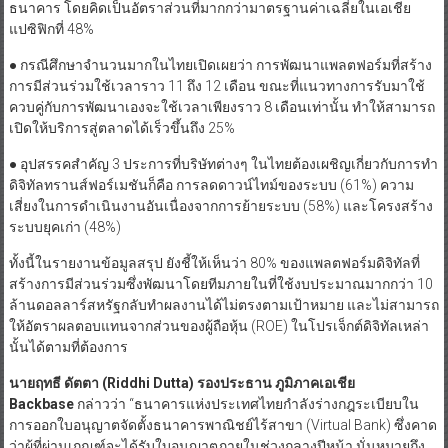
ธนาคาร โดยคิดเป็นอัตราส่วนที่มากกว่ามาตรฐานค่าเฉลี่ยในเอเชีย
แปซิฟิกที่ 48%
● กรณีศึกษาจำนวนมากในไทยเปิดเผยว่า การพัฒนาแพลตฟอร์มที่สร้าง
การมีส่วนร่วมใช้เวลาราว 11 ถึง 12 เดือน ขณะที่แนวทางการรับมาใช้
ควบคู่กับการพัฒนาเองจะใช้เวลาเพียงราว 8 เดือนเท่านั้น ทำให้สามารถ
เปิดให้บริการสู่ตลาดได้เร็วขึ้นถึง 25%
● อุปสรรคสำคัญ 3 ประการที่บริษัทต่างๆ ในไทยต้องเผชิญเกี่ยวกับการทำ
ดิจิทัลทรานส์ฟอร์เมชันก็คือ การลดดาวน์ไทม์ของระบบ (61%) ความ
เสี่ยงในการดำเนินงานอันเนื่องจากการย้ายระบบ (58%) และโครงสร้าง
ระบบยุคเก่า (48%)
ทั้งนี้ในรายงานข้อมูลสรุป ยังชี้ให้เห็นว่า 80% ของแพลตฟอร์มดิจิทัลที่
สร้างการมีส่วนร่วมซึ่งพัฒนาโดยทีมภายในที่ใช้งบประมาณมากกว่า 10
ล้านดอลลาร์สหรัฐกลับทำผลงานได้ไม่ตรงตามเป้าหมาย และไม่สามารถ
ให้อัตราผลตอบแทนจากส่วนของผู้ถือหุ้น (ROE) ในโปรเจ็กต์ดิจิทัลเหล่า
นั้นได้ตามที่ต้องการ
นายฤทธี ดัตตา (
Riddhi Dutta) รองประธาน ภูมิภาคเอเชีย
Backbase
กล่าวว่า “ธนาคารแห่งประเทศไทยกำลังร่างกฎระเบียบใน
การออกใบอนุญาตจัดตั้งธนาคารพาณิชย์ไร้สาขา (Virtual Bank) ซึ่งคาด
ว่าผู้ที่ผ่านเกณฑ์จะได้รับใบอนุญาตภายในช่วงกลางปีหน้า นั่นหมายถึง