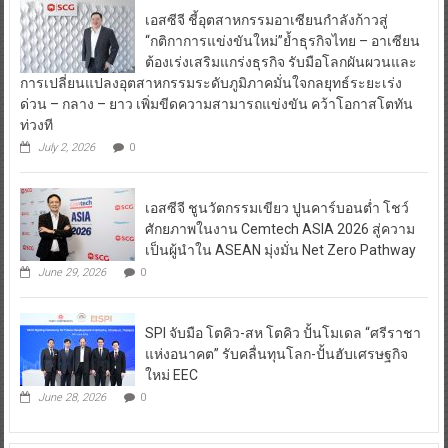
เอสซีจี ชี้อุตสาหกรรมอาเซียนกำลังก้าวสู่
“กติกาการแข่งขันใหม่”ย้ำธุรกิจไทย – อาเซียน
ต้องเร่งเสริมแกร่งธุรกิจ รับมือโลกผันผวนและ
การเปลี่ยนแปลงอุตสาหกรรมระดับภูมิภาคมั่นใจกลยุทธ์ระยะเร่ง
ด่วน – กลาง – ยาว เพิ่มขีดความสามารถแข่งขัน คว้าโอกาสโตทัน
ท่วงที
July 2, 2026
0
เอสซีจี ชูนวัตกรรมเขียว ปูนคาร์บอนต่ำ โชว์
ศักยภาพในงาน Cemtech ASIA 2026 สู่ความ
เป็นผู้นำใน ASEAN มุ่งมั่น Net Zero Pathway
June 29, 2026
0
SPI จับมือ โตคิว-สห โตคิว ปั้นโมเดล “ศรีราชา
แห่งอนาคต” รับคลื่นทุนโลก-ปั้นฮับเศรษฐกิจ
ใหม่ EEC
June 28, 2026
0