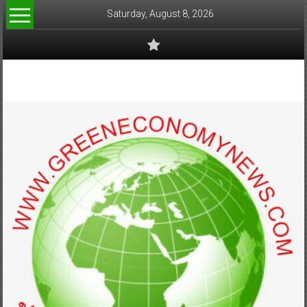
Skip
Saturday, August 8, 2026
to
content
www.greeneconomynews.com
สื่อ
สำหรับ
ธุรกิจ
สี
เขียว