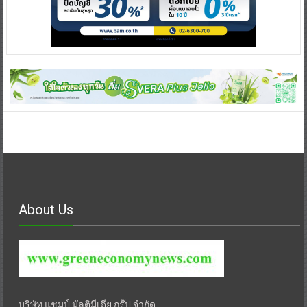
About Us
บริษัท แชมป์ มัลติมีเดีย กรุ๊ป จำกัด