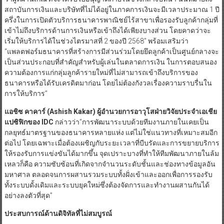
สถาบันการเงินและบริษัทที่ไม่ได้อยู่ในภาคการเงินจะมีเวลาประมาณ 1 ปี
ครึ่งในการเปิดตัวบริการธนาคารพาณิชย์ไร้สาขาเพื่อรองรับลูกค้ากลุ่มที่
เข้าไม่ถึงบริการด้านการเงินหรือเข้าถึงได้เพียงบางส่วน โดยคาดว่าจะ
เริ่มให้บริการได้ในช่วงไตรมาสที่ 2 ของปี 2568” พร้อมเสริมว่า
“แพลตฟอร์มธนาคารที่สร้างการมีส่วนร่วมโดยยึดลูกค้าเป็นศูนย์กลางจะ
เป็นส่วนประกอบที่สำคัญสำหรับผู้เล่นในตลาดการเงิน ในการตอบสนอง
ความต้องการแก่กลุ่มลูกค้ารายใหม่ที่ไม่สามารถเข้าถึงบริการของ
ธนาคารหรือได้รับเครดิตมาก่อน โดยไม่ต้องกังวลเรื่องความราบรื่นใน
การให้บริการ”
แอชิซ คาคาร์ (
Ashish Kakar) ผู้อำนวยการอาวุโสฝ่ายวิจัยประจำเอเชีย
แปซิฟิกของ IDC
กล่าวว่า”การพัฒนาระบบด้วยทีมงานภายในเคยเป็น
กลยุทธ์มาตรฐานของธนาคารหลายแห่ง แต่ไม่ใช่แนวทางที่เหมาะสมอีก
ต่อไป โดยเฉพาะเมื่อต้องเผชิญกับระยะเวลาที่บีบรัดและการขยายบริการ
ให้รองรับการแข่งขันได้มากขึ้น จุดเปราะบางที่ทำให้ทีมพัฒนาภายในล้ม
เหลวก็คือ ความซับซ้อนที่เกิดจากจำนวนระดับชั้นและช่องทางข้อมูลอัน
มหาศาล ตลอดจนการผสานรวมระบบทั้งฝั่งเข้าและออกเพื่อการรองรับ
ทั้งระบบดั้งเดิมและระบบยุคใหม่ซึ่งต้องจัดการและทำงานผสานกันได้
อย่างลงตัวที่สุด”
ประสบการณ์ด้านดิจิทัลที่ไม่สมบูรณ์