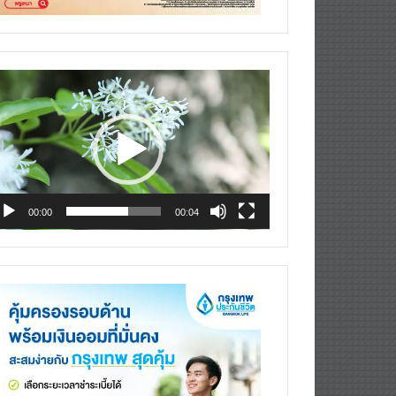
deo
ayer
00:00
00:04