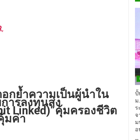
อกย้ำความเป็นผู้นำใน
ปั
การลงทุนส่ง
ม
it Linked)”คุ้มครองชีวิต
ร
จ
ุ้มค่า
ม
อ