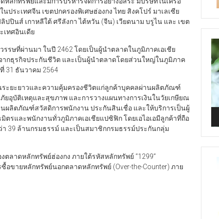
าดหลักทรัพย์และมีการบริหารจัดการอย่างอิสระ มีบริษัทในเครือ
งในประเทศจีน เขตปกครองพิเศษฮ่องกง ไทย สิงคโปร์ มาเลเซีย
ิลิปปินส์ เกาหลีใต้ ศรีลังกา ไต้หวัน (จีน) เวียดนาม บรูไน และ เขต
ระเทศอินเดีย
Vi
ตวรรษที่ผ่านมา ในปี 2462 โดยเป็นผู้นำตลาดในภูมิภาคเอเชีย
Pl
รับจากธุรกิจประกันชีวิต และเป็นผู้นำตลาดโดยส่วนใหญ่ในภูมิภาค
นที่ 31 ธันวาคม 2564
ะยะยาวและความคุ้มครองชีวิตแก่ลูกค้าบุคคลผ่านผลิตภัณฑ์
นภัยอุบัติเหตุและสุขภาพ และการวางแผนทางการเงินในวัยเกษียณ
่านผลิตภัณฑ์สวัสดิการพนักงาน ประกันสินเชื่อ และให้บริการเป็นผู้
ิตรและพนักงานทั่วภูมิภาคเอเชียแปซิฟิก โดยเอไอเอมีลูกค้าที่ถือ
ว่า 39 ล้านกรมธรรม์ และเป็นสมาชิกกรมธรรม์ประกันกลุ่ม
าดหลักทรัพย์ฮ่องกง ภายใต้รหัสหลักทรัพย์ “1299”
รซื้อขายหลักทรัพย์นอกตลาดหลักทรัพย์ (Over-the-Counter) ภาย