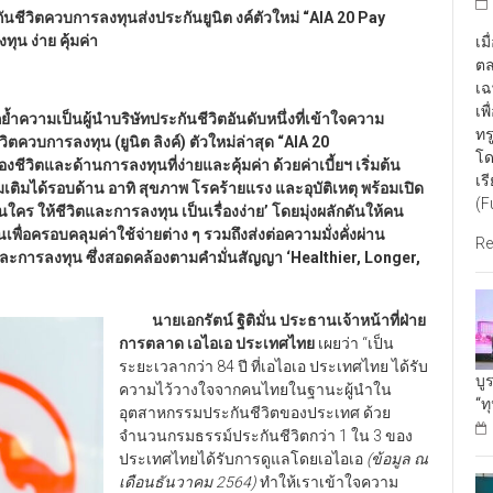
ชีวิตควบการลงทุนส่งประกันยูนิต งค์ตัวใหม่ “
AIA 20 Pay
ุน ง่าย คุ้มค่า
เม
ตล
เฉ
เพ
ความเป็นผู้นำบริษัทประกันชีวิตอันดับหนึ่งที่เข้าใจความ
ทร
ควบการลงทุน (ยูนิต ลิงค์) ตัวใหม่ล่าสุด “AIA 20
โด
ชีวิตและด้านการลงทุนที่ง่ายและคุ้มค่า ด้วยค่าเบี้ยฯ เริ่มต้น
เร
เติมได้รอบด้าน อาทิ สุขภาพ โรคร้ายแรง และอุบัติเหตุ พร้อมเปิด
(F
คร ให้ชีวิตและการลงทุน เป็นเรื่องง่าย’ โดยมุ่งผลักดันให้คน
ครอบคลุมค่าใช้จ่ายต่าง ๆ รวมถึงส่งต่อความมั่งคั่งผ่าน
Re
ตและการลงทุน ซึ่งสอดคล้องตามคำมั่นสัญญา ‘Healthier, Longer,
นายเอกรัตน์ ฐิติมั่น ประธานเจ้าหน้าที่ฝ่าย
การตลาด เอไอเอ ประเทศไทย
เผยว่า “เป็น
ระยะเวลากว่า 84 ปี ที่เอไอเอ ประเทศไทย ได้รับ
บู
ความไว้วางใจจากคนไทยในฐานะผู้นำใน
“ท
อุตสาหกรรมประกันชีวิตของประเทศ ด้วย
จำนวนกรมธรรม์ประกันชีวิตกว่า 1 ใน 3 ของ
ประเทศไทยได้รับการดูแลโดยเอไอเอ
(ข้อมูล ณ
เดือนธันวาคม 2564)
ทำให้เราเข้าใจความ