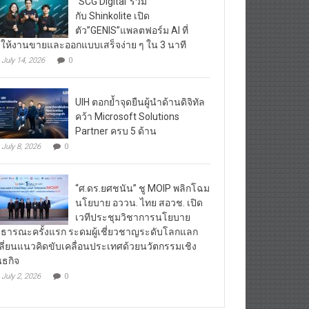
“SCG Digital”ร่วม
กับ Shinkolite เปิด
ตัว”GENIS”แพลตฟอร์ม AI ที่
ให้งานขายและออกแบบเสร็จง่าย ๆ ใน 3 นาที
July 14, 2026
0
UIH ตอกย้ำจุดยืนผู้นำด้านดิจิทัล
คว้า Microsoft Solutions
Partner ครบ 5 ด้าน
July 8, 2026
0
“ศ.ดร.ยศชนัน” ชู MOIP พลิกโฉม
นโยบาย อววน. ไทย สอวช. เปิด
เวทีประชุมวิชาการนโยบาย
ธารณะครั้งแรก ระดมผู้เชี่ยวชาญระดับโลกแลก
ลี่ยนแนวคิดขับเคลื่อนประเทศด้วยนวัตกรรมเชิง
นธกิจ
July 2, 2026
0