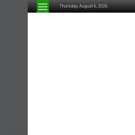
Skip
Thursday, August 6, 2026
to
content
www.greeneconomynew
สื่อ
สำหรับ
ธุรกิจ
สี
เขียว