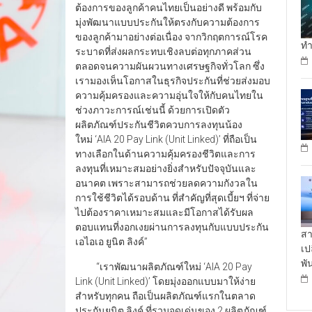
ต้องการของลูกค้าคนไทยเป็นอย่างดี พร้อมกับ
มุ่งพัฒนาแบบประกันให้ตรงกับความต้องการ
ของลูกค้ามาอย่างต่อเนื่อง จากวิกฤตการณ์โรค
ทำ
ระบาดที่ส่งผลกระทบเชิงลบต่อทุกภาคส่วน
ตลอดจนความผันผวนทางเศรษฐกิจทั่วโลก ซึ่ง
เรามองเห็นโอกาสในธุรกิจประกันที่ช่วยส่งมอบ
ความคุ้มครองและความอุ่นใจให้กับคนไทยใน
ช่วงภาวะการณ์เช่นนี้ ด้วยการเปิดตัว
ผลิตภัณฑ์ประกันชีวิตควบการลงทุนน้อง
ใหม่ ‘AIA 20 Pay Link (Unit Linked)’ ที่ถือเป็น
ทางเลือกในด้านความคุ้มครองชีวิตและการ
ลงทุนที่เหมาะสมอย่างยิ่งสำหรับปัจจุบันและ
อนาคต เพราะสามารถช่วยลดความกังวลใน
การใช้ชีวิตได้รอบด้าน ที่สำคัญที่สุดเบี้ยฯ ที่จ่าย
ไปต้องราคาเหมาะสมและมีโอกาสได้รับผล
ตอบแทนที่งอกเงยผ่านการลงทุนกับแบบประกัน
สา
เอไอเอ ยูนิต ลิงค์”
เป
พั
“เราพัฒนาผลิตภัณฑ์ใหม่ ‘AIA 20 Pay
Link (Unit Linked)’ โดยมุ่งออกแบบมาให้ง่าย
สำหรับทุกคน ถือเป็นผลิตภัณฑ์แรกในตลาด
ประกันยูนิต ลิงค์ ที่รวมจุดเด่นของ 2 ผลิตภัณฑ์