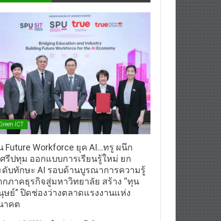
Green ICT
้น Future Workforce ยุค AI…ทรู ผนึก
.ศรีปทุม ออกแบบการเรียนรู้ใหม่ ยก
ะดับทักษะ AI รอบด้านบูรณาการความรู้
ากภาคธุรกิจสู่มหาวิทยาลัย สร้าง “ทุน
นุษย์” ปิดช่องว่างตลาดแรงงานแห่ง
นาคต