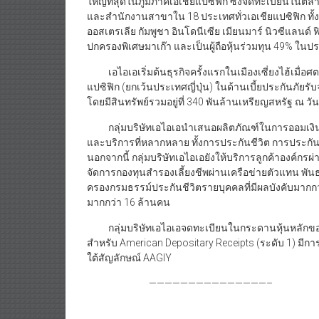
ใหญ่ที่สุดในภูมิภาคเอเชียแปซิฟิก ซึ่งจดทะเบียนในตล
และสำนักงานสาขาใน 18 ประเทศทั่วเอเชียแปซิฟิก ทั้
ออสเตรเลีย กัมพูชา อินโดนีเซีย เมียนมาร์ นิวซีแลนด์ ฟ
ปกครองพิเศษมาเก๊า และเป็นผู้ถือหุ้นร่วมทุน 49% ในป
เอไอเอเริ่มต้นธุรกิจครั้งแรกในเมืองเซี่ยงไฮ้เมื่อศ
แปซิฟิก (ยกเว้นประเทศญี่ปุ่น) ในด้านเบี้ยประกันภัย
โดยมีสินทรัพย์รวมอยู่ที่ 340 พันล้านเหรียญสหรัฐ ณ วั
กลุ่มบริษัทเอไอเอนำเสนอผลิตภัณฑ์ในการออมเงินร
และบริการที่หลากหลาย ทั้งการประกันชีวิต การประกั
นอกจากนี้ กลุ่มบริษัทเอไอเอยังให้บริการลูกค้าองค์กรผ
จัดการกองทุนสำรองเลี้ยงชีพผ่านเครือข่ายตัวแทน พันธม
ครองกรมธรรม์ประกันชีวิตรายบุคคลที่มีผลบังคับมากก
มากกว่า 16 ล้านคน
กลุ่มบริษัทเอไอเอจดทะเบียนในกระดานหุ้นหลักของตล
สำหรับ American Depositary Receipts (ระดับ 1) มีกา
ใต้สัญลักษณ์ AAGIY
———————————————–