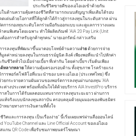
ประกันชีวิตขายดีของเอไอเอเข้าด้วยกัน
ิยมในด้านความคุ้มครองชีวิตที่สามารถแนบสัญญาเพิ่มเติมได้รอบ
ี่โดดเด่นด้วยโอกาสที่ให้ลูกค้าได้ก้าวสู่การลงทุนในระดับสากล ผ่าน
ู้จัดการกองทุนระดับโลกร่วมมือกันออกแบบ และดูแลการวางแผน
ูกค้าคนพิเศษโดยเฉพาะ ทำให้ผลิตภัณฑ์ ‘AIA 20 Pay Link (Unit
มต้องการสำหรับลูกค้าทุกคน” นายเอกรัตน์ กล่าวเสริม
การลงทุนที่พัฒนาขึ้นมาตอบโจทย์ด้านความ
ง่าย
ด้วยการจ่าย
าที่มูลค่าหน่วยลงทุนในกรมธรรม์ยูนิต ลิงค์ เพียงพอที่จะนำไปหักค่า
วิตทั่วไปเมื่อจ่ายเบี้ยฯ ที่เท่ากัน โดยค่าเบี้ยฯ เริ่มต้นเพียง
ได้หลากหลาย
ให้ความคุ้มครองรอบด้าน ทั้งสุขภาพ โรคร้ายแรง
ยบริการพอร์ตโฟลิโอที่แนะนำของ บลจ.เอไอเอ (ประเทศไทย) ซึ่ง
ช่วยกระจายความผันผวนของพอร์ตการลงทุนผ่านกองทุน ‘AlA
ะต่างประเทศ พร้อมทั้งมั่นใจได้ด้วยบริการ AIA InvestPro บริการ
งการโอกาสในการได้รับผลตอบแทนจากการลงทุนระยะยาว ผ่านการ
่างแท้จริงแบบนักลงทุนสถาบัน ครอบคลุมด้วยมุมมองของพันธมิตร
ป้าหมายทางการเงินตามที่ตั้งใจ
ละการลงทุน เป็นเรื่องง่าย” นี้เริ่มเผยแพร่ผ่านสื่อออนไลน์
land YouTube Channel และ Line Official Account ของเอไอเอ
รือสแกน QR Code เพื่อรับชมภาพยนตร์โฆษณา