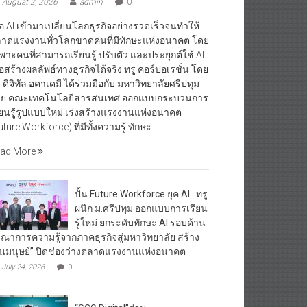
August 2, 2026
admin
0
ื่อ AI เข้ามาเปลี่ยนโลกธุรกิจอย่างรวดเร็วจนทำให้
าดแรงงานทั่วโลกขาดคนที่มีทักษะแห่งอนาคต โดย
พาะคนที่สามารถเรียนรู้ ปรับตัว และประยุกต์ใช้ AI
ื่อสร้างผลลัพธ์ทางธุรกิจได้จริง ทรู คอร์ปอเรชั่น โดย
ู ดิจิทัล อคาเดมี ได้ร่วมมือกับ มหาวิทยาลัยศรีปทุม
ย คณะเทคโนโลยีสารสนเทศ ออกแบบกระบวนการ
ียนรู้รูปแบบใหม่ เร่งสร้างแรงงานแห่งอนาคต
uture Workforce) ที่มีทั้งความรู้ ทักษะ
ad More
ปั้น Future Workforce ยุค AI…ทรู
ผนึก ม.ศรีปทุม ออกแบบการเรียน
รู้ใหม่ ยกระดับทักษะ AI รอบด้าน
รณาการความรู้จากภาคธุรกิจสู่มหาวิทยาลัย สร้าง
ุนมนุษย์” ปิดช่องว่างตลาดแรงงานแห่งอนาคต
July 24, 2026
0