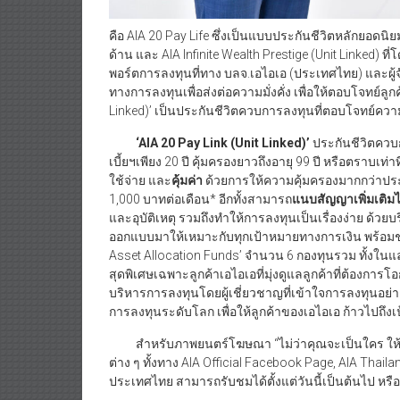
คือ AIA 20 Pay Life ซึ่งเป็นแบบประกันชีวิตหลักยอดน
ด้าน และ AIA Infinite Wealth Prestige (Unit Linked) ท
พอร์ตการลงทุนที่ทาง บลจ.เอไอเอ (ประเทศไทย) และผ
ทางการลงทุนเพื่อส่งต่อความมั่งคั่ง เพื่อให้ตอบโจทย์ล
Linked)’ เป็นประกันชีวิตควบการลงทุนที่ตอบโจทย์ควา
‘
AIA 20 Pay Link (Unit Linked)’
ประกันชีวิตควบ
เบี้ยฯเพียง 20 ปี คุ้มครองยาวถึงอายุ 99 ปี หรือตราบเท่
ใช้จ่าย และ
คุ้มค่า
ด้วยการให้ความคุ้มครองมากกว่าประกันชี
1,000 บาทต่อเดือน* อีกทั้งสามารถ
แนบสัญญาเพิ่มเติม
และอุบัติเหตุ รวมถึงทำให้การลงทุนเป็นเรื่องง่าย ด้ว
ออกแบบมาให้เหมาะกับทุกเป้าหมายทางการเงิน พร้อม
Asset Allocation Funds’ จำนวน 6 กองทุนรวม ทั้งในแล
สุดพิเศษเฉพาะลูกค้าเอไอเอที่มุ่งดูแลลูกค้าที่ต้อ
บริหารการลงทุนโดยผู้เชี่ยวชาญที่เข้าใจการลงทุนอย
การลงทุนระดับโลก เพื่อให้ลูกค้าของเอไอเอ ก้าวไปถึงเ
สำหรับภาพยนตร์โฆษณา “ไม่ว่าคุณจะเป็นใคร ให้ชีวิตแ
ต่าง ๆ ทั้งทาง AIA Official Facebook Page, AIA Thai
ประเทศไทย สามารถรับชมได้ตั้งแต่วันนี้เป็นต้นไป ห