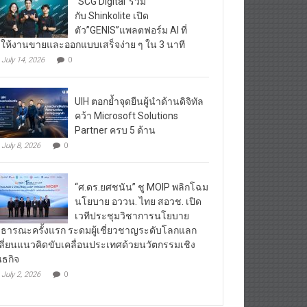
“SCG Digital”ร่วม
กับ Shinkolite เปิด
ตัว”GENIS”แพลตฟอร์ม AI ที่
ให้งานขายและออกแบบเสร็จง่าย ๆ ใน 3 นาที
July 14, 2026
0
UIH ตอกย้ำจุดยืนผู้นำด้านดิจิทัล
คว้า Microsoft Solutions
Partner ครบ 5 ด้าน
July 8, 2026
0
“ศ.ดร.ยศชนัน” ชู MOIP พลิกโฉม
นโยบาย อววน. ไทย สอวช. เปิด
เวทีประชุมวิชาการนโยบาย
ธารณะครั้งแรก ระดมผู้เชี่ยวชาญระดับโลกแลก
ลี่ยนแนวคิดขับเคลื่อนประเทศด้วยนวัตกรรมเชิง
นธกิจ
July 2, 2026
0