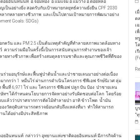
ดอยอินนทนนท์ อ.จอมทอง อ.แม่แจ่ม อ.แม่วาง อ.ดอยหล่อ
ัญเป็นอย่างยิ่ง สอดรับกับเป้าหมายกลยุทธ์ความยั่งยืน CPF 2030
เม
ความหลากหลายทางชีวภาพ และเป็นไปตามเป้าหมายการพัฒนาอย่าง
ตล
lopment Goals: SDGs)
เฉ
เพ
ทร
ควัน และ PM 2.5 เป็นต้นเหตุสำคัญที่ทำลายสภาพแวดล้อมทาง
โด
์ ความร่วมมือในครั้งนี้เป็นการสนับสนุนการทำงานของเจ้า
เร
ายทางชีวภาพ เพื่อสร้างสมดุลธรรมชาติและคุณภาพชีวิตที่ดีของ
(F
Re
่วนร่วมอนุรักษ์และฟื้นฟูป่าต้นน้ำและป่าชายเลนมาอย่างต่อเนื่อง
ล้วมากกว่า 1 หมื่นไร่ ผ่านการดำเนินโครงการ ซีพีเอฟ รักษ์นิเวศ ลุ่ม
า พื้นที่ 6,971 ไร่ และ โครงการ ซีพีเอฟ ปลูก ปัน ป้อง ป่าชายเลน
น บริษัทฯ ได้กำหนดนโยบายการจัดหาอย่างรับผิดชอบต่อโลก โดยร้อย
จสอบแล้วว่าปราศจากการตัดไม้ทำลายป่า อาทิ ข้าวโพด น้ำมัน
0 ของวัตถุดิบสามารถตรวจย้อนกลับถึงแหล่งที่มา ทำให้สามารถ
บู
ุปทานได้อย่างมีประสิทธิภาพ
“ท
อินทนนท์ กล่าวว่า อุทยานแห่งชาติดอยอินทนนท์ มีภารกิจด้าน