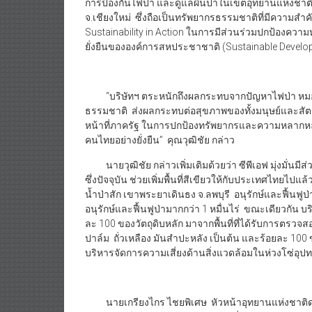
การป้องกันไฟป่า และดูแลผืนป่าในเขตอุทยานแห่งชาติ
จ.เชียงใหม่ ซึ่งถือเป็นทรัพยากรธรรมชาติที่มีความสำค
Sustainability in Action ในการมีส่วนร่วมปกป้อง
ยั่งยืนขององค์การสหประชาชาติ (Sustainable Deve
“บริษัทฯ ตระหนักถึงผลกระทบจากปัญหาไฟป่า หมอก
ธรรมชาติ ส่งผลกระทบต่อสุขภาพของทั้งมนุษย์และสัตว
หน้าที่ภาครัฐ ในการปกป้องทรัพยากรและความหลากหล
คนไทยอย่างยั่งยืน” คุณวุฒิชัย กล่าว
นายวุฒิชัย กล่าวเพิ่มเติมด้วยว่า ซีพีเอฟ มุ่งมั่นมีส
ซึ่งปัจจุบัน ช่วยเพิ่มพื้นที่สีเขียวให้กับประเทศไทยไปแ
น้ำป่าสัก เขาพระยาเดินธง จ.ลพบุรี อนุรักษ์และฟื้นฟูป่
อนุรักษ์และฟื้นฟูป่ามากกว่า 1 หมื่นไร่ ขณะเดียวกั
ละ 100 ของวัตถุดิบหลัก มาจากพื้นที่ที่ได้รับการตรว
ปาล์ม ถั่วเหลือง มันสำปะหลัง เป็นต้น และร้อยละ 10
บริหารจัดการความเสี่ยงด้านสิ่งแวดล้อมในห่วงโซ่อ
นายเกรียงไกร ไชยพิเศษ หัวหน้าอุทยานแห่งชาติดอย