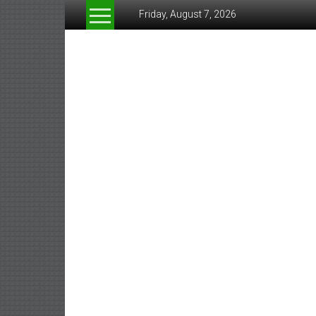
Skip
Friday, August 7, 2026
to
content
www.greeneconomynew
สื่อ
สำหรับ
ธุรกิจ
สี
เขียว