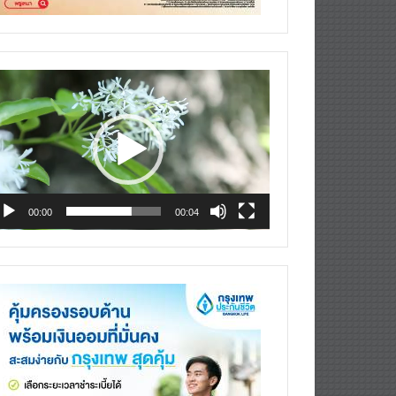
deo
ayer
00:00
00:04