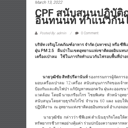
March 13, 2022
CPF สนับสนุนปฏิบัต
อินทนนท์ ทำแนวกันไฟ
Posted By: admin
0 Comment
บริษัท เจริญโภคภัณฑ์อาหาร จำกัด (มหาชน) หรือ ซีพี
ฝุ่น PM 2.5 ผืนป่าในเขตอุทยานแห่งชาติดอยอินนทนนท
เครื่องเป่าลม ใช้ในภารกิจทำแนวกันไฟรอบพื้นที่ป่า
นายวุฒิชัย สิทธิปรีดานันท์
รองกรรมการผู้จัดการอา
มอบเครื่องเป่าลม 12 เครื่อง สนับสนุนภารกิจของเจ้า
ป้องกันและดับไฟป่า แก้ปัญหาหมอกควัน ฝุ่นละอองขนาด
แวดล้อม โดยมี นายเกรียงไกร ไชยพิเศษ หัวหน้าอุทยานแ
สนับสนุนโดยสายธุรกิจไก่ไข่ จำนวน 60 แผง มอบให้เจ้
ปฏิบัติงาน ณ อุทยานแห่งชาติดอยอินทนนท์ อำเภอจอม
นายวุฒิชัย กล่าวว่า ซีพีเอฟ ดำเนินธุรกิจโดยให้ควา
ทรัพยากรชีวภาพอย่างคุ้มค่า ร่วมปกป้องความหลากหลา