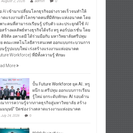
August 2, 2026
admin
0
ื่อ AI เข้ามาเปลี่ยนโลกธุรกิจอย่างรวดเร็วจนทำให้
าดแรงงานทั่วโลกขาดคนที่มีทักษะแห่งอนาคต โดย
พาะคนที่สามารถเรียนรู้ ปรับตัว และประยุกต์ใช้ AI
ื่อสร้างผลลัพธ์ทางธุรกิจได้จริง ทรู คอร์ปอเรชั่น โดย
ู ดิจิทัล อคาเดมี ได้ร่วมมือกับ มหาวิทยาลัยศรีปทุม
ย คณะเทคโนโลยีสารสนเทศ ออกแบบกระบวนการ
ียนรู้รูปแบบใหม่ เร่งสร้างแรงงานแห่งอนาคต
uture Workforce) ที่มีทั้งความรู้ ทักษะ
ad More
ปั้น Future Workforce ยุค AI…ทรู
ผนึก ม.ศรีปทุม ออกแบบการเรียน
รู้ใหม่ ยกระดับทักษะ AI รอบด้าน
รณาการความรู้จากภาคธุรกิจสู่มหาวิทยาลัย สร้าง
ุนมนุษย์” ปิดช่องว่างตลาดแรงงานแห่งอนาคต
July 24, 2026
0