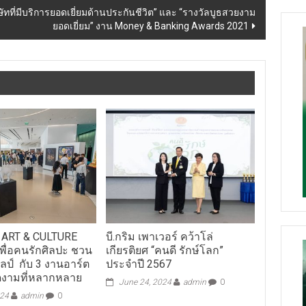
ิษัทที่มีบริการยอดเยี่ยมด้านประกันชีวิต” และ “รางวัลบูธสวยงาม
ยอดเยี่ยม” งาน Money & Banking Awards 2021
 ART & CULTURE
บี.กริม เพาเวอร์ คว้าโล่
พื่อคนรักศิลปะ ชวน
เกียรติยศ “คนดี รักษ์โลก”
ิลป์ กับ 3 งานอาร์ต
ประจำปี 2567
งามที่หลากหลาย
June 24, 2024
admin
0
024
admin
0