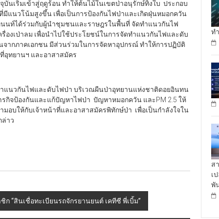
ันเริ่มเข้าสู่ฤดูร้อน ทำให้ต้นไม้ในเขตป่าอนุรักษ์ทิ้งใบ ประกอบ
่มีแนวโน้มสูงขึ้น เพื่อเป็นการป้องกันไฟป่าและเกิดฝุ่นหมอกควัน
ทนนท์ได้ร่วมกับผู้นำชุมชนและราษฎรในพื้นที่ จัดทำแนวกันไฟ
ทำ
ณ์เครื่องเป่าลม เพื่อนำไปใช้ประโยชน์ในการจัดทำแนวกันไฟและดับ
สนุนจากภาคเอกชน มีส่วนร่วมในการจัดหาอุปกรณ์ ทำให้การปฏิบัติ
้าที่อุทยานฯ และอาสาสมัคร
แนวกันไฟและดับไฟป่า บริเวณผืนป่าอุทยานแห่งชาติดอยอินทน
ารกิจป้องกันและแก้ปัญหาไฟป่า ปัญหาหมอกควัน และPM 2.5 ให้
ามอบให้กับเจ้าหน้าที่และอาสาสมัครพิทักษ์ป่า เพื่อเป็นกำลังใจใน
กล่าว
สา
เป
พั
 “สินเชื่อทะเบียนรถจักรยานยนต์ เคทีซี พี่เบิ้ม”