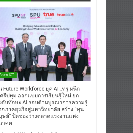
Green ICT
้น Future Workforce ยุค AI…ทรู ผนึก
.ศรีปทุม ออกแบบการเรียนรู้ใหม่ ยก
ะดับทักษะ AI รอบด้านบูรณาการความรู้
ากภาคธุรกิจสู่มหาวิทยาลัย สร้าง “ทุน
นุษย์” ปิดช่องว่างตลาดแรงงานแห่ง
นาคต