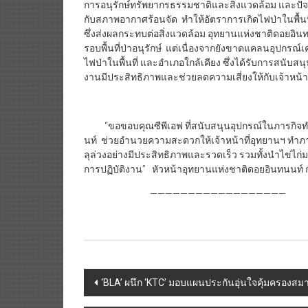
การอนุรักษ์ทรัพยากรธรรมชาติและสิ่งแวดล้อม และปัจจุบ
กับสภาพอากาศร้อนจัด ทำให้อัตราการเกิดไฟป่าในพื้นที
ซึ่งส่งผลกระทบต่อสิ่งแวดล้อม อุทยานแห่งชาติดอยอิน
รอบพื้นที่ป่าอนุรักษ์ แต่เนื่องจากยังขาดแคลนอุปกร
ไฟป่าในพื้นที่ และอำเภอใกล้เคียง ซึ่งได้รับการสนับ
งานมีประสิทธิภาพและช่วยลดความเสี่ยงให้กับเจ้าหน
“ขอขอบคุณซีพีเอฟ ที่สนับสนุนอุปกรณ์ในภารกิจทำ
นท์ ช่วยอำนวยความสะดวกให้เจ้าหน้าที่อุทยานฯ ทำภ
ลุล่วงอย่างมีประสิทธิภาพและรวดเร็ว รวมทั้งนำไข่ไก่ม
การปฏิบัติงาน” หัวหน้าอุทยานแห่งชาติดอยอินทนนท์ 
——————————————————
Post
‘BLA’ ผนึก ‘KTC’ มอบแผนประกันอุ่นใจคุ้มครองสมาชิก
navigation