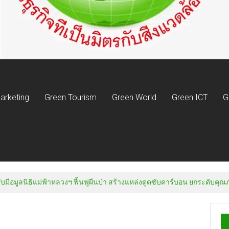
arketing
Green Tourism
Green World
Green ICT
G
บมือมูลนิธิแม่ฟ้าหลวงฯ ฟื้นฟูผืนป่า สร้างแหล่งดูดซับคาร์บอน ยกระดับคุณ