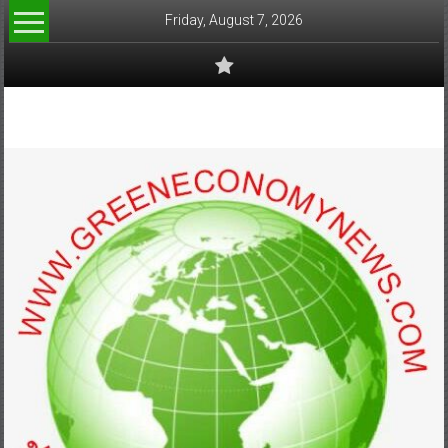
Skip
Friday, August 7, 2026
to
content
www.greeneconomynews.com
สื่อ
สำหรับ
ธุรกิจ
สี
เขียว