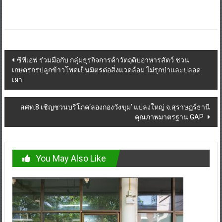
Post
ซีพีเอฟ ร่วมมือกับ กลุ่มธุรกิจการค้าวัตถุดิบอาหารสัตว์ ชวน
เกษตรกรปลูกข้าวโพดเป็นมิตรต่อสิ่งแวดล้อม ไม่รุกป่าและปลอด
navigation
เผา
สศท.8 เชิญชวนบริโภค‘ลองกองวังขุม’ แปลงใหญ่ จ.สุราษฎร์ธานี
คุณภาพมาตรฐาน GAP
You May Also Like