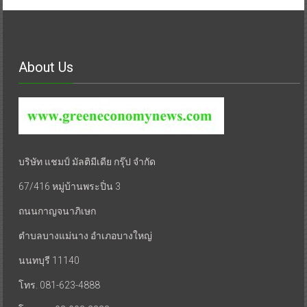
About Us
บริษัท แชมป์ มัลติมีเดีย กรุ๊ป จำกัด
67/416 หมู่บ้านพระปิ่น 3
ถนนกาญจนาภิเษก
ตำบลบางแม่นาง อำเภอบางใหญ่
นนทบุรี 11140
โทร. 081-623-4888