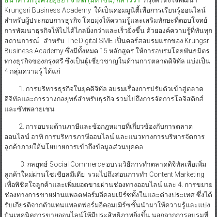
Krungsri Business Academy ให้เป็นคอมมูนิตี้เพื่อการเรียนรู้ออนไลน์
สำหรับผู้ประกอบการธุรกิจ โดยมุ่งให้ความรู้และเสริมทักษะที่ตอบโจทย์
การพัฒนาธุรกิจให้ไปได้ไกลยิ่งกว่าและเร็วยิ่งขึ้น ด้วยองค์ความรู้ที่ทันทุก
สถานการณ์ สำหรับ The Digital SME เป็นคอร์สอบรมแรกของ Krungsri
Business Academy ซึ่งมีทั้งหมด 15 หลักสูตร ให้การอบรมโดยพันธมิตร
ทางธุรกิจของกรุงศรี ซึ่งเป็นผู้เชี่ยวชาญในด้านการตลาดดิจิทัล แบ่งเป็น
4 กลุ่มความรู้ ได้แก่
1. การบริหารธุรกิจในยุคดิจิทัล อบรมเรื่องการปรับตัวเข้าสู่ตลาด
ดิจิทัลและการวางกลยุทธ์สำหรับธุรกิจ รวมไปถึงการจัดการโลจิสติกส์
และซัพพลายเชน
2. การอบรมด้านภาษีและข้อกฎหมายที่เกี่ยวข้องกับการตลาด
ออนไลน์ อาทิ การบริหารภาษีออนไลน์ และแนวทางการบริหารจัดการ
ลูกค้าภายใต้นโยบายการเข้าถึงข้อมูลส่วนบุคคล
3. กลยุทธ์ Social Commerce อบรมวิธีการทำตลาดดิจิทัลเพื่อเพิ่ม
ลูกค้าใหม่ผ่านโซเชียลมีเดีย รวมไปถึงสอนการทำ Content Marketing
เพื่อพิชิตใจลูกค้าและเพิ่มยอดขายผ่านช่องทางออนไลน์ และ 4. การขยาย
ช่องทางการขายผ่านแพลตฟอร์มอีคอมเมิร์ซทั้งในและต่างประเทศ ซึ่งได้
รับเกียรติจากตัวแทนแพลตฟอร์มอีคอมเมิร์ซชั้นนำมาให้ความรู้และแบ่ง
ปันเทคนิคการขายออนไลน์ให้มีประสิทธิภาพยิ่งขึ้น นอกจากการอบรมที่