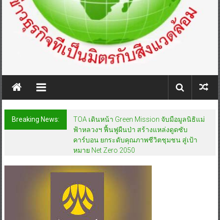
Breaking News:
TOA เดินหน้า Green Mission จับมือมูลนิธิแม่
ฟ้าหลวงฯ ฟื้นฟูผืนป่า สร้างแหล่งดูดซับ
คาร์บอน ยกระดับคุณภาพชีวิตชุมชน สู่เป้า
หมาย Net Zero 2050