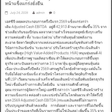
หน้าแข็งแกร่งยั่งยืน
July 24, 2026
admin
0
เอสซีจี เผยผลประกอบการครึ่งปีแรก 2569 แข็งแกร่งกว่า
เดิม Adjusted Cash EBITDA อยู่ที่ 42,913 ล้านบาท เพิ่มขึ้น 35% จาก
ช่วงเดียวกันของปีก่อน ผลจากความสำเร็จของกลยุทธ์เชิงรุก เสริม
ความคล่องตัว ทั้ง ‘ระยะเร่งด่วน’ บริหารต้นทุนด้วยพลังงาน
สะอาด จัดหาวัตถุดิบจากแหล่งนอกช่องแคบฮอร์มุซทันท่วงที รักษา
วินัยการเงินเข้มข้น ‘ระยะกลาง’ ปรับโครงสร้างธุรกิจ เน้นสินค้า
มูลค่าเพิ่มสูง (High Value-Added Products: HVA) หนุนหุ่นยนต์-AI
เพิ่มประสิทธิภาพฐานผลิตอาเซียน ทำให้ผลประกอบการดีขึ้นทุก
ธุรกิจ เคาะปันผลระหว่างกาล 3.5 บาท/หุ้น ดูแลผู้ถือทุกคนหุ้นต่อ
เนื่อง ประเมินครึ่งปีหลัง 2569 เศรษฐกิจโลกยังท้าทายสูง แต่มั่นใจ
รับมือได้อย่างเข้มแข็ง ส่วนปีหน้าโครงการเพิ่มวัตถุดิบก๊าซอีเท
นที่ LSP เวียดนามจะแล้วเสร็จ พร้อมเดินหน้าร่วมมือพันธมิตรธุรกิจ
ใหม่ เชื่อมั่นสร้างการเติบโตยั่งยืน นายธรรมศักดิ์ เศรษฐ
อุดม กรรมการผู้จัดการใหญ่ เอสซีจี กล่าวว่า “เอสซีจี เดินหน้าสร้าง
ความแข็งแกร่ง คล่องตัว และแข่งขันได้ในโลกผันผวน ทำให้ครึ่งปี
แรก 2569 Adjusted Cash EBITDA (กระแสเงินสดที่ไม่รวมการ
ปรับปรุงมูลค่าสินค้าคงเหลือ การด้อยค่า และรายการที่ไม่เกิดขึ้น
เป็นประจำของธุรกิจที่เป็นรายการที่ไม่ใช่เงินสด) เพิ่มขึ้น 35% จาก