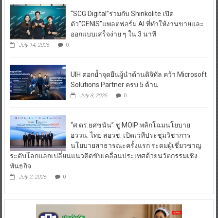
“SCG Digital”ร่วมกับ Shinkolite เปิด
ตัว”GENIS”แพลตฟอร์ม AI ที่ทำให้งานขายและ
ออกแบบเสร็จง่าย ๆ ใน 3 นาที
July 14, 2026
0
UIH ตอกย้ำจุดยืนผู้นำด้านดิจิทัล คว้า Microsoft
Solutions Partner ครบ 5 ด้าน
July 8, 2026
0
“ศ.ดร.ยศชนัน” ชู MOIP พลิกโฉมนโยบาย
อววน. ไทย สอวช. เปิดเวทีประชุมวิชาการ
นโยบายสาธารณะครั้งแรก ระดมผู้เชี่ยวชาญ
ระดับโลกแลกเปลี่ยนแนวคิดขับเคลื่อนประเทศด้วยนวัตกรรมเชิง
พันธกิจ
July 2, 2026
0