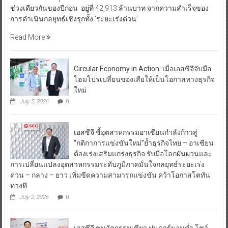
ช่วงเดียวกันของปีก่อน อยู่ที่ 42,913 ล้านบาท จากความสำเร็จของ
การดำเนินกลยุทธ์เชิงรุกทั้ง ‘ระยะเร่งด่วน’
Read More
Circular Economy in Action: เมื่อเอสซีจีจับมือ
โฮมโปรเปลี่ยนของเสียให้เป็นโอกาสทางธุรกิจ
ใหม่
July 5, 2026
0
เอสซีจี ชี้อุตสาหกรรมอาเซียนกำลังก้าวสู่
“กติกาการแข่งขันใหม่”ย้ำธุรกิจไทย – อาเซียน
ต้องเร่งเสริมแกร่งธุรกิจ รับมือโลกผันผวนและ
การเปลี่ยนแปลงอุตสาหกรรมระดับภูมิภาคมั่นใจกลยุทธ์ระยะเร่ง
ด่วน – กลาง – ยาว เพิ่มขีดความสามารถแข่งขัน คว้าโอกาสโตทัน
ท่วงที
July 2, 2026
0