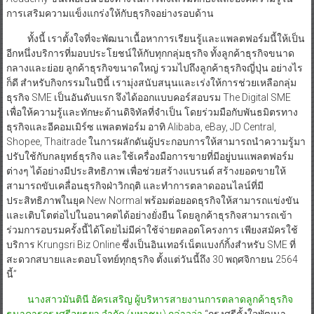
การเสริมความแข็งแกร่งให้กับธุรกิจอย่างรอบด้าน
ทั้งนี้ เราตั้งใจที่จะพัฒนาเนื้อหาการเรียนรู้และแพลตฟอร์มนี้ให้เป็น
อีกหนึ่งบริการที่มอบประโยชน์ให้กับทุกกลุ่มธุรกิจ ทั้งลูกค้าธุรกิจขนาด
กลางและย่อย ลูกค้าธุรกิจขนาดใหญ่ รวมไปถึงลูกค้าธุรกิจญี่ปุ่น อย่างไร
ก็ดี สำหรับกิจกรรมในปีนี้ เรามุ่งสนับสนุนและเร่งให้การช่วยเหลือกลุ่ม
ธุรกิจ SME เป็นอันดับแรก จึงได้ออกแบบคอร์สอบรม The Digital SME
เพื่อให้ความรู้และทักษะด้านดิจิทัลที่จำเป็น โดยร่วมมือกับพันธมิตรทาง
ธุรกิจและอีคอมเมิร์ซ แพลตฟอร์ม อาทิ Alibaba, eBay, JD Central,
Shopee, Thaitrade ในการผลักดันผู้ประกอบการให้สามารถนำความรู้มา
ปรับใช้กับกลยุทธ์ธุรกิจ และใช้เครื่องมือการขายที่มีอยู่บนแพลตฟอร์ม
ต่างๆ ได้อย่างมีประสิทธิภาพ เพื่อช่วยสร้างแบรนด์ สร้างยอดขายให้
สามารถขับเคลื่อนธุรกิจฝ่าวิกฤติ และทำการตลาดออนไลน์ที่มี
ประสิทธิภาพในยุค New Normal พร้อมต่อยอดธุรกิจให้สามารถแข่งขัน
และเติบโตต่อไปในอนาคตได้อย่างยั่งยืน โดยลูกค้าธุรกิจสามารถเข้า
ร่วมการอบรมครั้งนี้ได้โดยไม่มีค่าใช้จ่ายตลอดโครงการ เพียงสมัครใช้
บริการ Krungsri Biz Online ซึ่งเป็นอินเทอร์เน็ตแบงก์กิ้งสำหรับ SME ที่
สะดวกสบายและตอบโจทย์ทุกธุรกิจ ตั้งแต่วันนี้ถึง 30 พฤศจิกายน 2564
นี้”
นางสาวมันตินี อัครเสริญ ผู้บริหารสายงานการตลาดลูกค้าธุรกิจ
ธนาคารกรุงศรีอยุธยา จำกัด (มหาชน) กล่าวว่า
“กรุงศรีตั้งใจพัฒนา