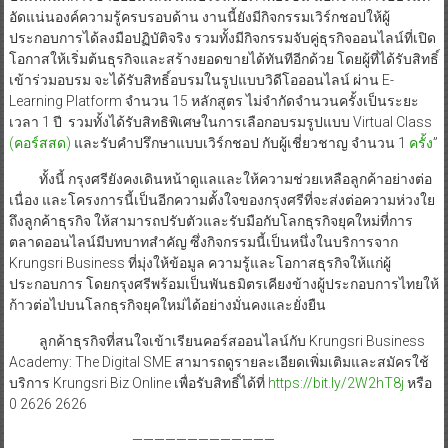
อัดแน่นองค์ความรู้ครบรอบด้าน งานนี้ยังมีกิจกรรมเวิร์กชอปให้ผู้
ประกอบการได้ลงมือปฏิบัติจริง รวมทั้งมีกิจกรรมจับคู่ธุรกิจออนไลน์ที่เปิด
โอกาสให้เริ่มต้นธุรกิจและสร้างยอดขายได้ทันทีอีกด้วย โดยผู้ที่ได้รับสิทธิ์
เข้าร่วมอบรม จะได้รับสิทธิ์อบรมในรูปแบบวิดีโอออนไลน์ ผ่าน E-
Learning Platform จำนวน 15 หลักสูตร ไม่จำกัดจำนวนครั้งเป็นระยะ
เวลา 1 ปี รวมทั้งได้รับสิทธิพิเศษในการเลือกอบรมรูปแบบ Virtual Class
(คอร์สสด)
และรับคำปรึกษาแบบเวิร์กชอป กับผู้เชี่ยวชาญ จำนวน 1
ครั้ง
”
ทั้งนี้ กรุงศรียังคงเดินหน้าดูแลและให้ความช่วยเหลือลูกค้าอย่างต่อ
เนื่อง และโครงการนี้เป็นอีกความตั้งใจของกรุงศรีที่จะส่งต่อความห่วงใย
ถึงลูกค้าธุรกิจ ให้สามารถปรับตัวและรับมือกับโลกธุรกิจยุคใหม่ที่การ
ตลาดออนไลน์มีบทบาทสำคัญ ซึ่งกิจกรรมนี้เป็นหนึ่งในบริการจาก
Krungsri Business ที่มุ่งให้ข้อมูล ความรู้และโอกาสธุรกิจให้แก่ผู้
ประกอบการ โดยกรุงศรีพร้อมเป็นพันธมิตรเคียงข้างผู้ประกอบการไทยให้
ก้าวต่อไปบนโลกธุรกิจยุคใหม่ได้อย่างมั่นคงและยั่งยืน
ลูกค้าธุรกิจที่สนใจเข้าเรียนคอร์สออนไลน์กับ Krungsri Business
Academy: The Digital SME สามารถดูรายละเอียดเพิ่มเติมและสมัครใช้
บริการ Krungsri Biz Online เพื่อรับสิทธิ์ได้ที่
https://bit.ly/2W2hT8j
หรือ
0 2626 2626
—————————————