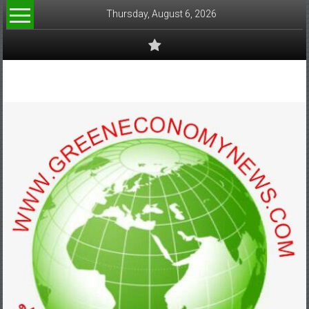
Skip
Thursday, August 6, 2026
to
content
www.greeneconomynews.com
สื่อ
สำหรับ
ธุรกิจ
สี
เขียว