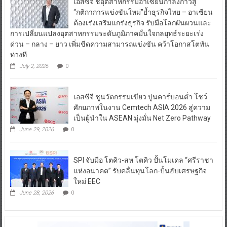
เอสซีจี ชี้อุตสาหกรรมอาเซียนกำลังก้าวสู่
“กติกาการแข่งขันใหม่”ย้ำธุรกิจไทย – อาเซียน
ต้องเร่งเสริมแกร่งธุรกิจ รับมือโลกผันผวนและ
การเปลี่ยนแปลงอุตสาหกรรมระดับภูมิภาคมั่นใจกลยุทธ์ระยะเร่ง
ด่วน – กลาง – ยาว เพิ่มขีดความสามารถแข่งขัน คว้าโอกาสโตทัน
ท่วงที
July 2, 2026
0
เอสซีจี ชูนวัตกรรมเขียว ปูนคาร์บอนต่ำ โชว์
ศักยภาพในงาน Cemtech ASIA 2026 สู่ความ
เป็นผู้นำใน ASEAN มุ่งมั่น Net Zero Pathway
June 29, 2026
0
SPI จับมือ โตคิว-สห โตคิว ปั้นโมเดล “ศรีราชา
แห่งอนาคต” รับคลื่นทุนโลก-ปั้นฮับเศรษฐกิจ
ใหม่ EEC
June 28, 2026
0