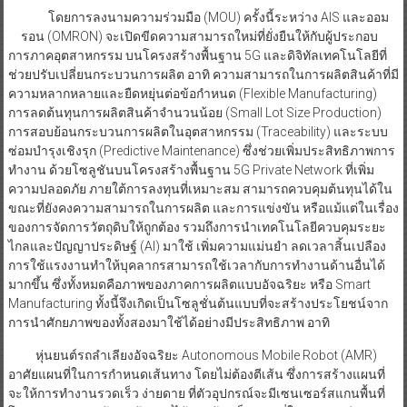
โดยการลงนามความร่วมมือ (MOU) ครั้งนี้ระหว่าง AIS และออม
รอน (OMRON) จะเปิดขีดความสามารถใหม่ที่ยั่งยืนให้กับผู้ประกอบ
การภาคอุตสาหกรรม บนโครงสร้างพื้นฐาน 5G และดิจิทัลเทคโนโลยีที่
ช่วยปรับเปลี่ยนกระบวนการผลิต อาทิ ความสามารถในการผลิตสินค้าที่มี
ความหลากหลายและยืดหยุ่นต่อข้อกำหนด (Flexible Manufacturing)
การลดต้นทุนการผลิตสินค้าจำนวนน้อย (Small Lot Size Production)
การสอบย้อนกระบวนการผลิตในอุตสาหกรรม (Traceability) และระบบ
ซ่อมบำรุงเชิงรุก (Predictive Maintenance) ซึ่งช่วยเพิ่มประสิทธิภาพการ
ทำงาน ด้วยโซลูชันบนโครงสร้างพื้นฐาน 5G Private Network ที่เพิ่ม
ความปลอดภัย ภายใต้การลงทุนที่เหมาะสม สามารถควบคุมต้นทุนได้ใน
ขณะที่ยังคงความสามารถในการผลิต และการแข่งขัน หรือแม้แต่ในเรื่อง
ของการจัดการวัตถุดิบให้ถูกต้อง รวมถึงการนำเทคโนโลยีควบคุมระยะ
ไกลและปัญญาประดิษฐ์ (AI) มาใช้ เพิ่มความแม่นยำ ลดเวลาสิ้นเปลือง
การใช้แรงงานทำให้บุคลากรสามารถใช้เวลากับการทำงานด้านอื่นได้
มากขึ้น ซึ่งทั้งหมดคือภาพของภาคการผลิตแบบอัจฉริยะ หรือ Smart
Manufacturing ทั้งนี้จึงเกิดเป็นโซลูชั่นต้นแบบที่จะสร้างประโยชน์จาก
การนำศักยภาพของทั้งสองมาใช้ได้อย่างมีประสิทธิภาพ อาทิ
หุ่นยนต์รถลำเลียงอัจฉริยะ Autonomous Mobile Robot (AMR)
อาศัยแผนที่ในการกำหนดเส้นทาง โดยไม่ต้องตีเส้น ซึ่งการสร้างแผนที่
จะให้การทำงานรวดเร็ว ง่ายดาย ที่ตัวอุปกรณ์จะมีเซนเซอร์สแกนพื้นที่