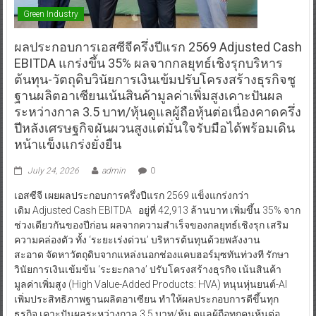
Green Industry
ผลประกอบการเอสซีจีครึ่งปีแรก 2569 Adjusted Cash
EBITDA แกร่งขึ้น 35% ผลจากกลยุทธ์เชิงรุกบริหาร
ต้นทุน-วัตถุดิบวินัยการเงินเข้มปรับโครงสร้างธุรกิจชู
ฐานผลิตอาเซียนเน้นสินค้ามูลค่าเพิ่มสูงเคาะปันผล
ระหว่างกาล 3.5 บาท/หุ้นดูแลผู้ถือหุ้นต่อเนื่องคาดครึ่ง
ปีหลังเศรษฐกิจผันผวนสูงแต่มั่นใจรับมือได้พร้อมเดิน
หน้าแข็งแกร่งยั่งยืน
July 24, 2026
admin
0
เอสซีจี เผยผลประกอบการครึ่งปีแรก 2569 แข็งแกร่งกว่า
เดิม Adjusted Cash EBITDA อยู่ที่ 42,913 ล้านบาท เพิ่มขึ้น 35% จาก
ช่วงเดียวกันของปีก่อน ผลจากความสำเร็จของกลยุทธ์เชิงรุก เสริม
ความคล่องตัว ทั้ง ‘ระยะเร่งด่วน’ บริหารต้นทุนด้วยพลังงาน
สะอาด จัดหาวัตถุดิบจากแหล่งนอกช่องแคบฮอร์มุซทันท่วงที รักษา
วินัยการเงินเข้มข้น ‘ระยะกลาง’ ปรับโครงสร้างธุรกิจ เน้นสินค้า
มูลค่าเพิ่มสูง (High Value-Added Products: HVA) หนุนหุ่นยนต์-AI
เพิ่มประสิทธิภาพฐานผลิตอาเซียน ทำให้ผลประกอบการดีขึ้นทุก
ธุรกิจ เคาะปันผลระหว่างกาล 3.5 บาท/หุ้น ดูแลผู้ถือทุกคนหุ้นต่อ