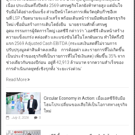
เนื่อง ประเมินครึ่งปีหลัง 2569 เศรษฐกิจโลกยังท้าทายสูง แต่มั่นใจ
รับมือได้อย่างเข้มแข็ง ส่วนปีหน้าโครงการเพิ่มวัตถุดิบก๊าซอีเท
นที่ LSP เวียดนามจะแล้วเสร็จ พร้อมเดินหน้าร่วมมือพันธมิตรธุรกิจ
ใหม่ เชื่อมั่นสร้างการเติบโตยั่งยืน นายธรรมศักดิ์ เศรษฐ
อุดม กรรมการผู้จัดการใหญ่ เอสซีจี กล่าวว่า “เอสซีจี เดินหน้าสร้าง
ความแข็งแกร่ง คล่องตัว และแข่งขันได้ในโลกผันผวน ทำให้ครึ่งปี
แรก 2569 Adjusted Cash EBITDA (กระแสเงินสดที่ไม่รวมการ
ปรับปรุงมูลค่าสินค้าคงเหลือ การด้อยค่า และรายการที่ไม่เกิดขึ้น
เป็นประจำของธุรกิจที่เป็นรายการที่ไม่ใช่เงินสด) เพิ่มขึ้น 35% จาก
ช่วงเดียวกันของปีก่อน อยู่ที่ 42,913 ล้านบาท จากความสำเร็จของ
การดำเนินกลยุทธ์เชิงรุกทั้ง ‘ระยะเร่งด่วน’
Read More
Circular Economy in Action: เมื่อเอสซีจีจับมือ
โฮมโปรเปลี่ยนของเสียให้เป็นโอกาสทางธุรกิจ
ใหม่
July 5, 2026
0