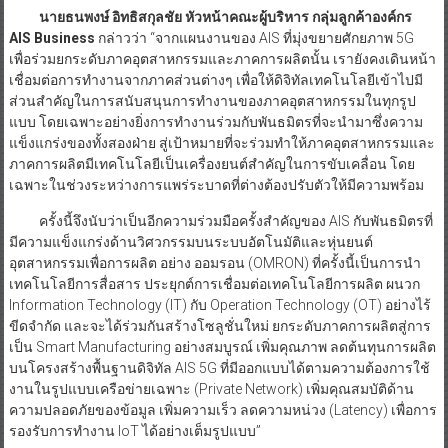
นายธนพงษ์ อิทธิสกุลชัย หัวหน้าคณะผู้บริหาร กลุ่มลูกค้าองค์กร
AIS Business
กล่าวว่า “จากแผนงานของ AIS ที่มุ่งขยายศักยภาพ 5G
เพื่อร่วมยกระดับภาคอุตสาหกรรมและภาคการผลิตนั้น เรายังคงเดินหน้า
เชื่อมต่อการทำงานจากภาคส่วนต่างๆ เพื่อให้ดิจิทัลเทคโนโลยีเข้าไปมี
ส่วนสำคัญในการสนับสนุนการทำงานของภาคอุตสาหกรรมในทุกรูป
แบบ โดยเฉพาะอย่างยิ่งการทำงานร่วมกับพันธมิตรที่จะนำมาซึ่งความ
แข็งแกร่งของทั้งสองฝ่าย สู่เป้าหมายที่จะร่วมทำให้ภาคอุตสาหกรรมและ
ภาคการผลิตมีเทคโนโลยีเป็นเครื่องยนต์สำคัญในการขับเคลื่อน โดย
เฉพาะในช่วงระหว่างการแพร่ระบาดที่ต่างต้องปรับตัวให้มีความพร้อม
ครั้งนี้จึงนับว่าเป็นอีกความร่วมมือครั้งสำคัญของ AIS กับพันธมิตรที่
มีความแข็งแกร่งด้านวิศวกรรมบนระบบอัตโนมัติและหุ่นยนต์
อุตสาหกรรมเพื่อการผลิต อย่าง ออมรอน (OMRON) ที่ครั้งนี้เป็นการนำ
เทคโนโลยีการสื่อสาร ประยุกต์การเชื่อมต่อเทคโนโลยีการผลิต ผนวก
Information Technology (IT) กับ Operation Technology (OT) อย่างไร้
ขีดจำกัด และจะได้ร่วมกันสร้างโซลูชั่นใหม่ ยกระดับภาคการผลิตสู่การ
เป็น Smart Manufacturing อย่างสมบูรณ์ เพิ่มคุณภาพ ลดต้นทุนการผลิต
บนโครงสร้างพื้นฐานดิจิทัล AIS 5G ที่มีออกแบบได้ตามความต้องการใช้
งานในรูปแบบเครือข่ายเฉพาะ (Private Network) เพิ่มคุณสมบัติด้าน
ความปลอดภัยของข้อมูล เพิ่มความเร็ว ลดความหน่วง (Latency) เพื่อการ
รองรับการทำงาน IoT ได้อย่างเต็มรูปแบบ”