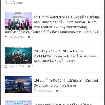
Read More
ปั้น Future Workforce ยุค AI…ทรู ผนึก ม.ศรีปทุม
ออกแบบการเรียนรู้ใหม่ ยกระดับทักษะ AI รอบ
ด้าน บูรณาการความรู้จากภาคธุรกิจสู่
มหาวิทยาลัย สร้าง “ทุนมนุษย์” ปิดช่องว่างตลาดแรงงานแห่งอนาคต
July 24, 2026
0
“SCG Digital”ร่วมกับ Shinkolite เปิด
ตัว”GENIS”แพลตฟอร์ม AI ที่ทำให้งานขายและ
ออกแบบเสร็จง่าย ๆ ใน 3 นาที
July 14, 2026
0
UIH ตอกย้ำจุดยืนผู้นำด้านดิจิทัล คว้า Microsoft
Solutions Partner ครบ 5 ด้าน
July 8, 2026
0
“ศ.ดร.ยศชนัน” ชู MOIP พลิกโฉมนโยบาย