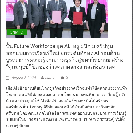
Green ICT
ปั้น Future Workforce ยุค AI…ทรู ผนึก ม.ศรีปทุม
ออกแบบการเรียนรู้ใหม่ ยกระดับทักษะ AI รอบด้าน
บูรณาการความรู้จากภาคธุรกิจสู่มหาวิทยาลัย สร้าง
“ทุนมนุษย์” ปิดช่องว่างตลาดแรงงานแห่งอนาคต
August 2, 2026
admin
0
เมื่อ AI เข้ามาเปลี่ยนโลกธุรกิจอย่างรวดเร็วจนทำให้ตลาดแรงงานทั่ว
โลกขาดคนที่มีทักษะแห่งอนาคต โดยเฉพาะคนที่สามารถเรียนรู้ ปรับ
ตัว และประยุกต์ใช้ AI เพื่อสร้างผลลัพธ์ทางธุรกิจได้จริง ทรู
คอร์ปอเรชั่น โดย ทรู ดิจิทัล อคาเดมี ได้ร่วมมือกับ มหาวิทยาลัย
ศรีปทุม โดย คณะเทคโนโลยีสารสนเทศ ออกแบบกระบวนการเรียนรู้
รูปแบบใหม่ เร่งสร้างแรงงานแห่งอนาคต (Future Workforce) ที่มีทั้ง
ความรู้ ทักษะ