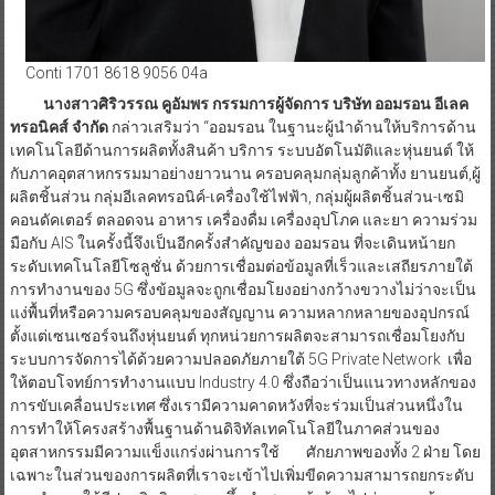
Conti 1701 8618 9056 04a
นางสาวศิริวรรณ คูอัมพร กรรมการผู้จัดการ บริษัท ออมรอน อีเลค
ทรอนิคส์ จำกัด
กล่าวเสริมว่า “ออมรอน ในฐานะผู้นำด้านให้บริการด้าน
เทคโนโลยีด้านการผลิตทั้งสินค้า บริการ ระบบอัตโนมัติและหุ่นยนต์ ให้
กับภาคอุตสาหกรรมมาอย่างยาวนาน ครอบคลุมกลุ่มลูกค้าทั้ง ยานยนต์,ผู้
ผลิตชิ้นส่วน กลุ่มอีเลคทรอนิค์-เครื่องใช้ไฟฟ้า, กลุ่มผู้ผลิตชิ้นส่วน-เซมิ
คอนดัคเตอร์ ตลอดจน อาหาร เครื่องดื่ม เครื่องอุปโภค และยา ความร่วม
มือกับ AIS ในครั้งนี้จึงเป็นอีกครั้งสำคัญของ ออมรอน ที่จะเดินหน้ายก
ระดับเทคโนโลยีโซลูชั่น ด้วยการเชื่อมต่อข้อมูลที่เร็วและเสถียรภายใต้
การทำงานของ 5G ซึ่งข้อมูลจะถูกเชื่อมโยงอย่างกว้างขวางไม่ว่าจะเป็น
แง่พื้นที่หรือความครอบคลุมของสัญญาน ความหลากหลายของอุปกรณ์
ตั้งแต่เซนเซอร์จนถึงหุ่นยนต์ ทุกหน่วยการผลิตจะสามารถเชื่อมโยงกับ
ระบบการจัดการได้ด้วยความปลอดภัยภายใต้ 5G Private Network เพื่อ
ให้ตอบโจทย์การทำงานแบบ Industry 4.0 ซึ่งถือว่าเป็นแนวทางหลักของ
การขับเคลื่อนประเทศ ซึ่งเรามีความคาดหวังที่จะร่วมเป็นส่วนหนึ่งใน
การทำให้โครงสร้างพื้นฐานด้านดิจิทัลเทคโนโลยีในภาคส่วนของ
อุตสาหกรรมมีความแข็งแกร่งผ่านการใช้ ศักยภาพของทั้ง 2 ฝ่าย โดย
เฉพาะในส่วนของการผลิตที่เราจะเข้าไปเพิ่มขีดความสามารถยกระดับ