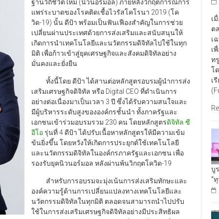
ฐานวิถีชีวิตใหม่ (นิวนอร์มอล) ภายหลังวิกฤตการณ์การ
แพร่ระบาดของโรคติดเชื้อไวรัสโคโรนา 2019 (โค
เม
วิด-19) นั้น ดีป้า พร้อมเป็นฟันเฟืองสำคัญในการช่วย
ตล
เปลี่ยนผ่านประเทศด้วยการส่งเสริมและสนับสนุนให้
เฉ
เกิดการนำเทคโนโลยีและนวัตกรรมดิจิทัลไปใช้ในทุก
เพ
มิติ เพื่อก้าวเข้าสู่ยุคเศรษฐกิจและสังคมดิจิทัลอย่าง
ทร
มั่นคงและยั่งยืน
โด
เร
ทั้งนี้โดย ดีป้า ได้สานต่อหลักสูตรอบรมผู้นำการส่ง
(F
เสริมเศรษฐกิจดิจิทัล หรือ Digital CEO ที่ดำเนินการ
อย่างต่อเนื่องมาเป็นเวลา 3 ปี ซึ่งได้รับความสนใจและ
Re
มีผู้บริหารระดับสูงขององค์กรชั้นนำ ทั้งภาครัฐและ
เอกชนเข้าร่วมอบรมรวม 230 คน โดยหลักสูตร
ดิจิทัล ซี
อีโอ
รุ่นที่ 4 ดีป้า ได้ปรับเนื้อหาหลักสูตรให้มีความเข้ม
ข้นยิ่งขึ้น โดยหวังให้เกิดการประยุกต์ใช้เทคโนโลยี
และนวัตกรรมดิจิทัลในองค์กรภาครัฐและเอกชน เพื่อ
รองรับยุคนิวนอร์มอล หลังผ่านพ้นวิกฤตโควิด-19
บู
“ท
สำหรับการอบรมจะมุ่งเน้นการส่งเสริมทักษะและ
องค์ความรู้ด้านการเปลี่ยนแปลงทางเทคโนโลยีและ
นวัตกรรมดิจิทัลในทุกมิติ ตลอดจนสามารถนำไปปรับ
ใช้ในการส่งเสริมเศรษฐกิจดิจิทัลอย่างมีประสิทธิผล