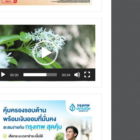
deo
ayer
00:00
00:04