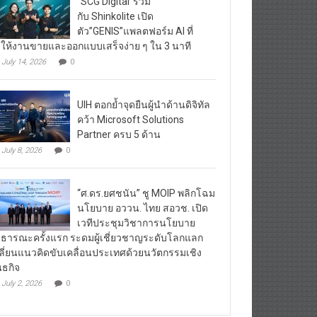
“SCG Digital”ร่วม
กับ Shinkolite เปิด
ตัว”GENIS”แพลตฟอร์ม AI ที่
ให้งานขายและออกแบบเสร็จง่าย ๆ ใน 3 นาที
July 14, 2026
0
UIH ตอกย้ำจุดยืนผู้นำด้านดิจิทัล
คว้า Microsoft Solutions
Partner ครบ 5 ด้าน
July 8, 2026
0
“ศ.ดร.ยศชนัน” ชู MOIP พลิกโฉม
นโยบาย อววน. ไทย สอวช. เปิด
เวทีประชุมวิชาการนโยบาย
ธารณะครั้งแรก ระดมผู้เชี่ยวชาญระดับโลกแลก
ลี่ยนแนวคิดขับเคลื่อนประเทศด้วยนวัตกรรมเชิง
นธกิจ
July 2, 2026
0