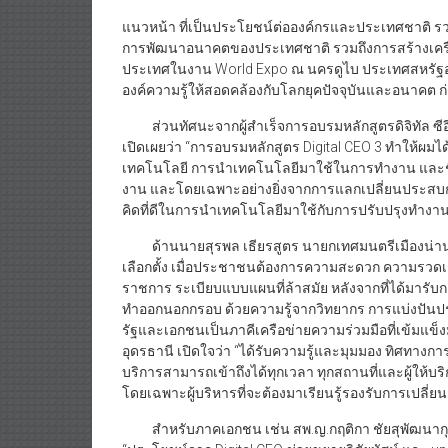
แนวหน้า ที่เป็นประโยชน์ต่อองค์กรและประเทศชาติ รวมท
การพัฒนาอนาคตของประเทศชาติ รวมถึงการสร้างเครื
ประเทศในงาน World Expo ณ นครดูไบ ประเทศสหรัฐอาหร
องค์ความรู้ให้สอดคล้องกับโลกยุคปัจจุบันและอนาคต 
ส่วนทัศนะจากผู้สำเร็จการอบรมหลักสูตรดิจิทัล ซีอี
เปิดเผยว่า “การอบรมหลักสูตร Digital CEO 3 ทำให้ผมไ
เทคโนโลยี การนำเทคโนโลยีมาใช้ในการทำงาน และชีว
งาน และโดยเฉพาะอย่างยิ่งจากการแลกเปลี่ยนประสบการณ
คิดที่ดีในการนำเทคโนโลยีมาใช้กับการปรับปรุงทำงาน
ด้านนายสุรพล เธียรสูตร นายกเทศมนตรีเมืองน่าน หนึ
เลือกตั้ง เมื่อประชาชนต้องการความสะดวก ความรวดเ
ราชการ ระเบียบแบบแผนที่ล้าสมัย หลังจากที่ได้มารั
ทำออกนอกกรอบ ด้วยความรู้จากวิทยากร การแบ่งปันปร
รัฐและเอกชนเป็นภาคีเครือข่ายความร่วมมือที่เข้มแข
อุดรธานี เปิดใจว่า “ได้รับความรู้และมุมมอง ทิศทางกา
บริการสามารถเข้าถึงได้ทุกเวลา ทุกสถานที่และผู้ให
โดยเฉพาะผู้บริหารที่จะต้องมาเรียนรู้รองรับการเปลี่ย
สำหรับภาคเอกชน เช่น สพ.ญ.กฤติกา ชัยสุพัฒนากุล