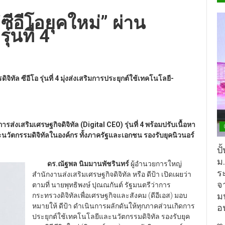
“ซีอีโอยุคใหม่” ผ่าน
ุ่นที่ 4
ิจิทัล ซีอีโอ รุ่นที่ 4 มุ่งส่งเสริมการประยุกต์ใช้เทคโนโลยี-
รส่งเสริมเศรษฐกิจดิจิทัล (Digital CEO) รุ่นที่ 4 พร้อมปรับเนื้อหา
ละนวัตกรรมดิจิทัลในองค์กร ทั้งภาครัฐและเอกชน รองรับยุคนิวนอร์
ปั
ม
ดร.ณัฐพล นิมมานพัชรินทร์
ผู้อำนวยการใหญ่
ร
สำนักงานส่งเสริมเศรษฐกิจดิจิทัล หรือ ดีป้า เปิดเผยว่า
จ
ตามที่ นายพุทธิพงษ์ ปุณณกันต์ รัฐมนตรีว่าการ
ม
กระทรวงดิจิทัลเพื่อเศรษฐกิจและสังคม (ดีอีเอส) มอบ
หมายให้ ดีป้า ดำเนินการผลักดันให้ทุกภาคส่วนเกิดการ
อ
ประยุกต์ใช้เทคโนโลยีและนวัตกรรมดิจิทัล รองรับยุค