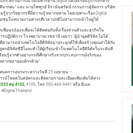
ate สถานการณ์ ไม่เฉพาะด้าน digital แต่ได้เรียนรู้การบริหาร
ีมากค่ะ” และ นายไพฑูรย์ จิรานันตรัตน์ กรรมการผู้จัดการ บริษัท
วามรู้จากวิทยากรที่มีความรู้ หลากหลาย โดยเฉพาะเรื่อง Digital
ยี่ยมชมในหน่วยงานต่างๆที่เวลาปกติไม่สามารถเข้าไปดูได้
เพื่อนๆน้องๆเพื่อจะได้ติดต่อกันทั้งเรื่องส่วนตัวและธุรกิจใน
ปฏิบัติการ โรงพยาบาลเวชธานี เผยว่า “ผู้นำยุคดิจิทัล ไม่ได้
ที่สามารถนำเทคโนโลยีดิจิทัลมาประยุกต์ใช้เพื่อสร้างคุณค่าให้กับ
รดิจิทัลซีอีโอจะทำให้ผู้เรียนเข้าใจเทคโนโลยีดิจิทัลในระดับที่
ียนรู้จากตัวอย่างกรณีศึกษาจริงจากประสบการณ์จริงของ
ากหลากหลายองค์กรด้วย”
กำหนดการอบรมระหว่างวันที่ 23 เมษายน –
ถดาวน์โหลดใบสมัครและติดตามรายละเอียดเพิ่มเติมได้ทาง
2333
ต่อ
4102
, 4106, โทร 095-469-9441 หรือ อีเมล
#DigitalThailand