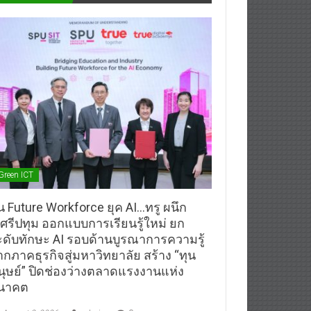
Green ICT
้น Future Workforce ยุค AI…ทรู ผนึก
.ศรีปทุม ออกแบบการเรียนรู้ใหม่ ยก
ะดับทักษะ AI รอบด้านบูรณาการความรู้
ากภาคธุรกิจสู่มหาวิทยาลัย สร้าง “ทุน
นุษย์” ปิดช่องว่างตลาดแรงงานแห่ง
นาคต