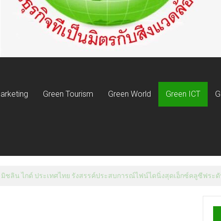
arketing
Green Tourism
Green World
Green ICT
G
 มิชลิน ไกด์ ประเทศไทย รังสรรค์ประสบการณ์ไฟน์ไดนิ่งสุดเอ็กซ์คลูซีฟระดับ