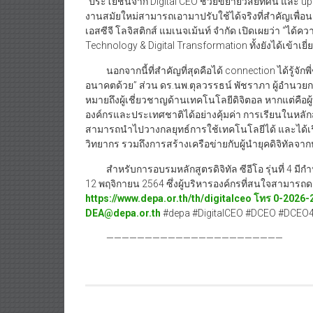
“ประโยชน์จาก Digital CEO ช่วยขยายวิสัยทัศน์ และ upd
งานสมัยใหม่สามารถเอามาปรับใช้ได้จริงที่สำคัญเพื่อนด
เอสซีจี โลจิสติกส์ แมเนจเม้นท์ จำกัด เปิดเผยว่า “ได้ค
Technology & Digital Transformation ทั้งยังได้เข้าเ
นอกจากนี้ที่สำคัญที่สุดคือได้ connection ได้รู้จักพี่ๆ
อนาคตด้วย” ส่วน ดร.นพ.ตุลวรรธน์ พัชราภา ผู้อำนวยการ
หมายถึงผู้เชี่ยวชาญด้านเทคโนโลยีดิจิตอล หากแต่คือผู้
องค์กรและประเทศชาติได้อย่างคุ้มค่า การเรียนในหลักสูต
สามารถนำไปวางกลยุทธ์การใช้เทคโนโลยีได้ และได้เร
วิทยากร รวมถึงการสร้างเครือข่ายกับผู้นำยุคดิจิทัลจ
สำหรับการอบรมหลักสูตรดิจิทัล ซีอีโอ รุ่นที่ 4 มี
12 พฤจิกายน 2564 ซึ่งผู้บริหารองค์กรที่สนใจสามาร
https://www.depa.or.th/th/digitalceo
โทร
0-2026-
DEA@depa.or.th
#depa #DigitalCEO #DCEO #DCEO4 
———————————————————————