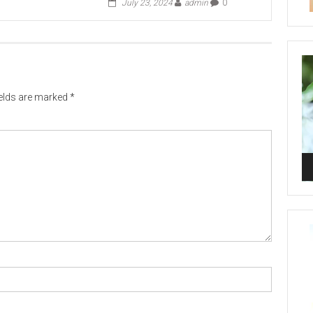
July 23, 2024
admin
0
Vi
Pl
ields are marked
*