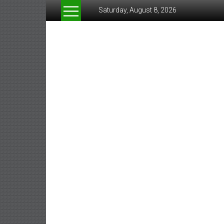
Skip
Saturday, August 8, 2026
to
content
www.greeneconomynew
สื่อ
สำหรับ
ธุรกิจ
สี
เขียว