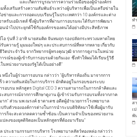
และเกิดการบูรณาการความร่วมมือของผู้นำองค์กร
ั้งเสริมสร้างความสัมพันธ์ระหว่างผู้บริหารเพื่อเป็นเครือข่ายใน
อข่ายและการถอดแบบเรียนรู้ในประเทศกว่า 10 องค์กรและต่าง
ทำ
ับเอมิเรตส์ ซึ่งผู้บริหารที่ผ่านการอบรมจะได้รับการพัฒนา
ก่อนนำไปประยุกต์ใช้กับองค์กรของตนได้อย่างมีประสิทธิภาพ
โอ รุ่นที่ 3 อาทิ นายสมคิด จันทมฤก รองปลัดกระทรวงมหาดไทย
ด้รับความรู้ มุมมองใหม่ๆ และประสบการณ์ที่หลากหลาย เกี่ยวกับ
ิตประจำวัน จากวิทยากรผู้ทรงคุณวุฒิ จากการดูงานในหน่วย
์ของผู้เข้ารับการอบรมด้วยกันเอง ซึ่งทำให้ผมได้เรียนรู้วิธี
ในหน่วยงานของรัฐได้เป็นอย่างดี”
่งในผู้ร่วมการอบรม กล่าวว่า “ผู้บริหารท้องถิ่น มาจากการ
ร็ว ความทันสมัยในการบริการ มักติดอยู่ในกรอบของระบบ
บการอบรม หลักสูตร Digital CEO 3 ความสามารถในการกล้าคิดและ
ะสบการณ์จากการศึกษาดูงาน ผู้เข้าร่วมรับการอบรมทั้งจากภาค
็งมาก” ส่วน นพ.ณรงค์ ธาดาเดช อดีตผู้อำนวยการโรงพยาบาล
สา
รปรับตัวขององค์การต่างในการนำระบบดิจิทัลมาใช้เพื่อผู้มารับ
เป
้บริการก็จะสะดวกลดความซ้ำซ้อน เป็นความจำเป็นของหน่วยงาน
พั
นแปลงของยุคดิจิตอลเป็นหลักสูตรที่ต้องมาเรียน”
 ประธานกรรมการบริหาร โรงพยาบาลสัตว์ทองหล่อ กล่าวว่า