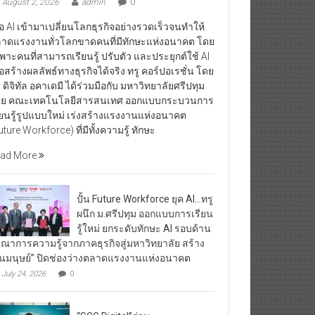
August 2, 2026
admin
0
ื่อ AI เข้ามาเปลี่ยนโลกธุรกิจอย่างรวดเร็วจนทำให้
าดแรงงานทั่วโลกขาดคนที่มีทักษะแห่งอนาคต โดย
พาะคนที่สามารถเรียนรู้ ปรับตัว และประยุกต์ใช้ AI
ื่อสร้างผลลัพธ์ทางธุรกิจได้จริง ทรู คอร์ปอเรชั่น โดย
ู ดิจิทัล อคาเดมี ได้ร่วมมือกับ มหาวิทยาลัยศรีปทุม
ย คณะเทคโนโลยีสารสนเทศ ออกแบบกระบวนการ
ียนรู้รูปแบบใหม่ เร่งสร้างแรงงานแห่งอนาคต
uture Workforce) ที่มีทั้งความรู้ ทักษะ
ad More
ปั้น Future Workforce ยุค AI…ทรู
ผนึก ม.ศรีปทุม ออกแบบการเรียน
รู้ใหม่ ยกระดับทักษะ AI รอบด้าน
รณาการความรู้จากภาคธุรกิจสู่มหาวิทยาลัย สร้าง
ุนมนุษย์” ปิดช่องว่างตลาดแรงงานแห่งอนาคต
July 24, 2026
0