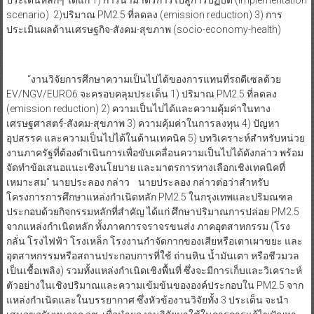
scenario) 2)ปริมาณ PM2.5 ที่ลดลง (emission reduction) 3) การ
ประเมินผลด้านเศรษฐกิจ-สังคม-สุขภาพ (socio-economy-health)
“งานวิจัยการศึกษาความเป็นไปได้ของการแทนที่รถดีเซลด้วย
EV/NGV/EURO6 จะครอบคลุมประเด็น 1) ปริมาณ PM2.5 ที่ลดลง
(emission reduction) 2) ความเป็นไปได้และความคุ้มค่าในทาง
เศรษฐศาสตร์-สังคม-สุขภาพ 3) ความคุ้มค่าในการลงทุน 4) ปัญหา
อุปสรรค และความเป็นไปได้ในด้านเทคนิค 5) บทวิเคราะห์สำหรับหน่วย
งานภาครัฐที่ต้องดำเนินการเพื่อขับเคลื่อนความเป็นไปได้ดังกล่าว พร้อม
จัดทำข้อเสนอแนะเชิงนโยบาย และมาตรการทางเลือกเชิงเทคนิคที่
เหมาะสม” นายประลอง กล่าว นายประลอง กล่าวต่อว่าสำหรับ
โครงการการศึกษาแหล่งกำเนิดหลัก PM2.5 ในกรุงเทพและปริมณฑล
ประกอบด้วยกิจกรรมหลักที่สำคัญ ได้แก่ ศึกษาปริมาณการปล่อย PM2.5
จากแหล่งกำเนิดหลัก ทั้งภาคการจราจรขนส่ง ภาคอุตสาหกรรม (โรง
กลั่น โรงไฟฟ้า โรงเหล็ก โรงงานกำจัดกากของเสียหรือเตาเผาขยะ และ
อุตสาหกรรมหรือสถานประกอบการที่ใช้ ถ่านหิน น้ำมันเตา หรือชีวมวล
เป็นเชื้อเพลิง) รวมทั้งแหล่งกำเนิดเชิงพื้นที่ ซึ่งจะมีการเก็บและวิเคราะห์
ตัวอย่างในเชิงปริมาณและความเข้มข้นขององค์ประกอบใน PM2.5 จาก
แหล่งกำเนิดและในบรรยากาศ ซึ่งหัวข้องานวิจัยทั้ง 3 ประเด็น จะนำ