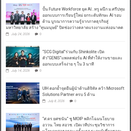
ปั้น Future Workforce ยุค AI…ทรู ผนึก ม.ศรีปทุม
ออกแบบการเรียนรู้ใหม่ ยกระดับทักษะ AI รอบ
ด้าน บูรณาการความรู้จากภาคธุรกิจสู่
มหาวิทยาลัย สร้าง “ทุนมนุษย์” ปิดช่องว่างตลาดแรงงานแห่งอนาคต
July 24, 2026
0
“SCG Digital”ร่วมกับ Shinkolite เปิด
ตัว”GENIS”แพลตฟอร์ม AI ที่ทำให้งานขายและ
ออกแบบเสร็จง่าย ๆ ใน 3 นาที
July 14, 2026
0
UIH ตอกย้ำจุดยืนผู้นำด้านดิจิทัล คว้า Microsoft
Solutions Partner ครบ 5 ด้าน
July 8, 2026
0
“ศ.ดร.ยศชนัน” ชู MOIP พลิกโฉมนโยบาย
อววน. ไทย สอวช. เปิดเวทีประชุมวิชาการ
นโยบายสาธารณะครั้งแรก ระดมผู้เชี่ยวชาญ