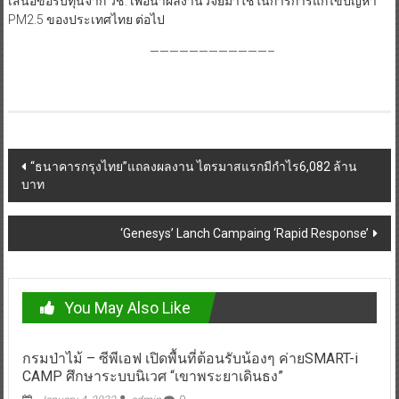
เสนอขอรับทุนจาก วช. เพื่อนำผลงานวิจัยมาใช้ในการการแก้ไขปัญหา
PM2.5 ของประเทศไทย ต่อไป
————————————–
Post
“ธนาคารกรุงไทย”แถลงผลงาน ไตรมาสแรกมีกำไร6,082 ล้าน
บาท
navigation
‘Genesys’ Lanch Campaing ‘Rapid Response’
You May Also Like
กรมป่าไม้ – ซีพีเอฟ เปิดพื้นที่ต้อนรับน้องๆ ค่ายSMART-i
CAMP ศึกษาระบบนิเวศ “เขาพระยาเดินธง”