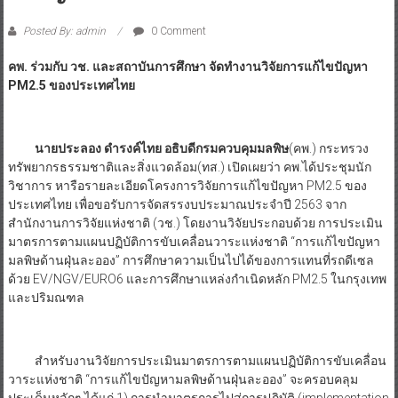
Posted By: admin
0 Comment
คพ. ร่วมกับ วช. และสถาบันการศึกษา จัดทำงานวิจัยการแก้ไขปัญหา
PM2.5 ของประเทศไทย
นายประลอง ดำรงค์ไทย อธิบดีกรมควบคุมมลพิษ
(คพ.) กระทรวง
ทรัพยากรธรรมชาติและสิ่งแวดล้อม(ทส.) เปิดเผยว่า คพ.ได้ประชุมนัก
วิชาการ หารือรายละเอียดโครงการวิจัยการแก้ไขปัญหา PM2.5 ของ
ประเทศไทย เพื่อขอรับการจัดสรรงบประมาณประจำปี 2563 จาก
สำนักงานการวิจัยแห่งชาติ (วช.) โดยงานวิจัยประกอบด้วย การประเมิน
มาตรการตามแผนปฏิบัติการขับเคลื่อนวาระแห่งชาติ “การแก้ไขปัญหา
มลพิษด้านฝุ่นละออง” การศึกษาความเป็นไปได้ของการแทนที่รถดีเซล
ด้วย EV/NGV/EURO6 และการศึกษาแหล่งกำเนิดหลัก PM2.5 ในกรุงเทพ
และปริมณฑล
สำหรับงานวิจัยการประเมินมาตรการตามแผนปฏิบัติการขับเคลื่อน
วาระแห่งชาติ “การแก้ไขปัญหามลพิษด้านฝุ่นละออง” จะครอบคลุม
ประเด็นหลักๆ ได้แก่ 1) การนำมาตรการไปสู่การปฏิบัติ (implementation