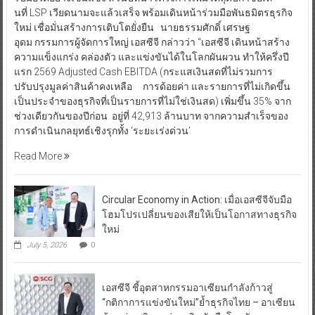
นที่ LSP เวียดนามจะแล้วเสร็จ พร้อมเดินหน้าร่วมมือพันธมิตรธุรกิจ
ใหม่ เชื่อมั่นสร้างการเติบโตยั่งยืน นายธรรมศักดิ์ เศรษฐ
อุดม กรรมการผู้จัดการใหญ่ เอสซีจี กล่าวว่า “เอสซีจี เดินหน้าสร้าง
ความแข็งแกร่ง คล่องตัว และแข่งขันได้ในโลกผันผวน ทำให้ครึ่งปี
แรก 2569 Adjusted Cash EBITDA (กระแสเงินสดที่ไม่รวมการ
ปรับปรุงมูลค่าสินค้าคงเหลือ การด้อยค่า และรายการที่ไม่เกิดขึ้น
เป็นประจำของธุรกิจที่เป็นรายการที่ไม่ใช่เงินสด) เพิ่มขึ้น 35% จาก
ช่วงเดียวกันของปีก่อน อยู่ที่ 42,913 ล้านบาท จากความสำเร็จของ
การดำเนินกลยุทธ์เชิงรุกทั้ง ‘ระยะเร่งด่วน’
Read More
Circular Economy in Action: เมื่อเอสซีจีจับมือ
โฮมโปรเปลี่ยนของเสียให้เป็นโอกาสทางธุรกิจ
ใหม่
July 5, 2026
0
เอสซีจี ชี้อุตสาหกรรมอาเซียนกำลังก้าวสู่
“กติกาการแข่งขันใหม่”ย้ำธุรกิจไทย – อาเซียน