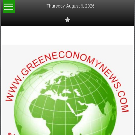
Skip
Thursday, August 6, 2026
to
content
www.greeneconomynews.com
สื่อ
สำหรับ
ธุรกิจ
สี
เขียว