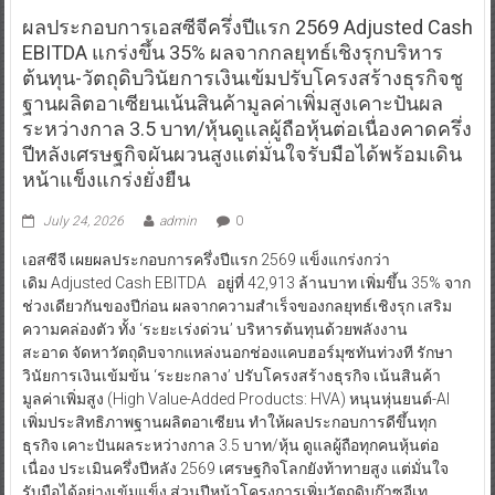
ผลประกอบการเอสซีจีครึ่งปีแรก 2569 Adjusted Cash
EBITDA แกร่งขึ้น 35% ผลจากกลยุทธ์เชิงรุกบริหาร
ต้นทุน-วัตถุดิบวินัยการเงินเข้มปรับโครงสร้างธุรกิจชู
ฐานผลิตอาเซียนเน้นสินค้ามูลค่าเพิ่มสูงเคาะปันผล
ระหว่างกาล 3.5 บาท/หุ้นดูแลผู้ถือหุ้นต่อเนื่องคาดครึ่ง
ปีหลังเศรษฐกิจผันผวนสูงแต่มั่นใจรับมือได้พร้อมเดิน
หน้าแข็งแกร่งยั่งยืน
July 24, 2026
admin
0
เอสซีจี เผยผลประกอบการครึ่งปีแรก 2569 แข็งแกร่งกว่า
เดิม Adjusted Cash EBITDA อยู่ที่ 42,913 ล้านบาท เพิ่มขึ้น 35% จาก
ช่วงเดียวกันของปีก่อน ผลจากความสำเร็จของกลยุทธ์เชิงรุก เสริม
ความคล่องตัว ทั้ง ‘ระยะเร่งด่วน’ บริหารต้นทุนด้วยพลังงาน
สะอาด จัดหาวัตถุดิบจากแหล่งนอกช่องแคบฮอร์มุซทันท่วงที รักษา
วินัยการเงินเข้มข้น ‘ระยะกลาง’ ปรับโครงสร้างธุรกิจ เน้นสินค้า
มูลค่าเพิ่มสูง (High Value-Added Products: HVA) หนุนหุ่นยนต์-AI
เพิ่มประสิทธิภาพฐานผลิตอาเซียน ทำให้ผลประกอบการดีขึ้นทุก
ธุรกิจ เคาะปันผลระหว่างกาล 3.5 บาท/หุ้น ดูแลผู้ถือทุกคนหุ้นต่อ
เนื่อง ประเมินครึ่งปีหลัง 2569 เศรษฐกิจโลกยังท้าทายสูง แต่มั่นใจ
รับมือได้อย่างเข้มแข็ง ส่วนปีหน้าโครงการเพิ่มวัตถุดิบก๊าซอีเท