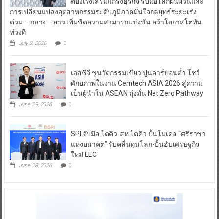
ต้องเร่งเสริมแกร่งธุรกิจ รับมือโลกผันผวนและ
การเปลี่ยนแปลงอุตสาหกรรมระดับภูมิภาคมั่นใจกลยุทธ์ระยะเร่ง
ด่วน – กลาง – ยาว เพิ่มขีดความสามารถแข่งขัน คว้าโอกาสโตทัน
ท่วงที
July 2, 2026
0
เอสซีจี ชูนวัตกรรมเขียว ปูนคาร์บอนต่ำ โชว์
ศักยภาพในงาน Cemtech ASIA 2026 สู่ความ
เป็นผู้นำใน ASEAN มุ่งมั่น Net Zero Pathway
June 29, 2026
0
SPI จับมือ โตคิว-สห โตคิว ปั้นโมเดล “ศรีราชา
แห่งอนาคต” รับคลื่นทุนโลก-ปั้นฮับเศรษฐกิจ
ใหม่ EEC
June 28, 2026
0